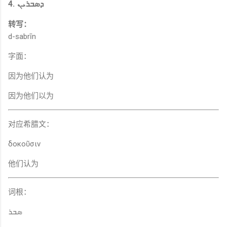
4. ܕܣܒܪܝܢ
转写：
d-sabrīn
字面：
因为他们认为
因为他们以为
对应希腊文：
δοκοῦσιν
他们认为
词根：
ܣܒܪ