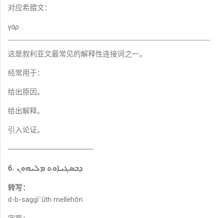
对应希腊文：
γάρ
这是叙利亚文最常见的解释性连接词之一。
经常用于：
给出原因。
给出解释。
引入论证。
────────────────
6. ܕܒܣܓܝܐܘܬ ܡܠܝܗܘܢ
转写：
d-b-saggīʾūth mellehōn