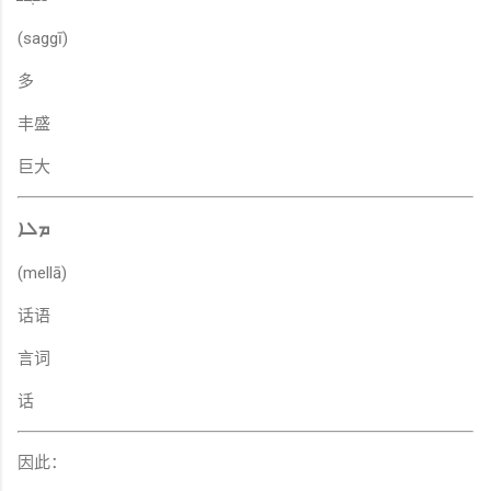
(saggī)
多
丰盛
巨大
ܡܠܐ
(mellā)
话语
言词
话
因此：