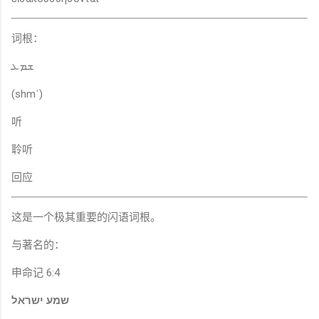
词根：
ܫܡܥ
(shmʿ)
听
聆听
回应
这是一个极其重要的闪语词根。
与著名的：
申命记 6:4
שמע ישראל