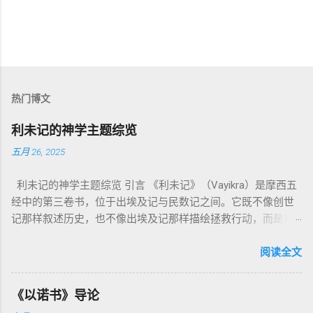
热门博文
利未记的神学主题综览
五月 26, 2025
利未记的神学主题综览 引言 《利未记》（Vayikra）是摩西五
经中的第三卷书，位于出埃及记与民数记之间。它既不像创世
记那样叙述历史，也不像出埃及记那样描绘拯救行动，而是将
焦点集中在 圣洁、礼仪、献祭与与神同居的生活准则 上。尽管
内容看似仪式化，《利未记》却揭示了 神的临在如何规范人类
阅读全文
社会与属灵生活 。 一、神的圣洁与人的回应 “你们要圣洁，因
为我耶和华你们的神是圣洁的。”（利未记19:2） 这节经文构成
《以诺书》导论
整卷书的中心神学。希伯来文“קָדוֹשׁ”（kadosh）不仅意味着道