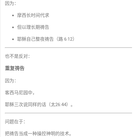
因为：
摩西长时间代求
但以理长期祷告
耶稣自己整夜祷告（路 6:12）
也不是反对：
重复祷告
因为：
客西马尼园中，
耶稣三次说同样的话（太26:44）。
问题在于：
把祷告当成一种操控神明的技术。