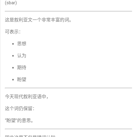
(sbar)
这是叙利亚文一个非常丰富的词。
可表示：
思想
认为
期待
盼望
今天现代叙利亚语中，
这个词仍保留：
“盼望”的意思。