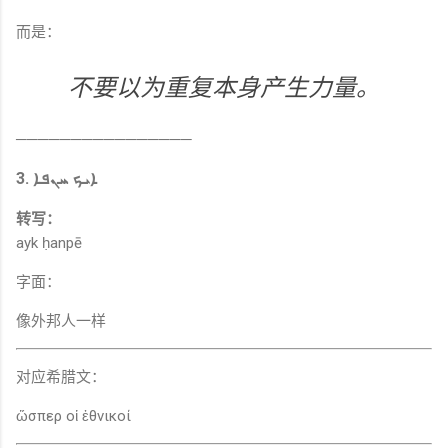
而是：
不要以为重复本身产生力量。
────────────────
3. ܐܝܟ ܚܢܦܐ
转写：
ayk ḥanpē
字面：
像外邦人一样
对应希腊文：
ὥσπερ οἱ ἐθνικοί