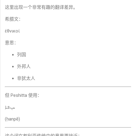
这里出现一个非常有趣的翻译差异。
希腊文：
ἐθνικοί
意思：
列国
外邦人
非犹太人
但 Peshitta 使用：
ܚܢܦܐ
(ḥanpē)
这个词在叙利亚传统中的意思更接近：