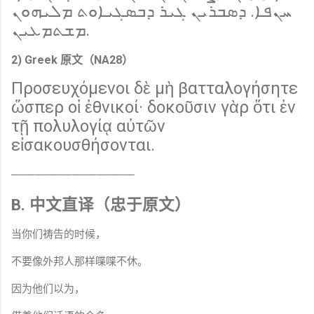
ܚܢܦܐ. ܕܣܒܪܝܢ ܓܝܪ ܕܒܣܓܝܐܘܬ ܡܠܝܗܘܢ
ܡܫܬܡܥܝܢ.
2) Greek 原文（NA28）
Προσευχόμενοι δὲ μὴ βατταλογήσητε
ὥσπερ οἱ ἐθνικοί· δοκοῦσιν γὰρ ὅτι ἐν
τῇ πολυλογίᾳ αὐτῶν
εἰσακουσθήσονται.
────────────────
B. 中文直译（忠于原文）
当你们祷告的时候，
不要像外邦人那样喋喋不休。
因为他们以为，