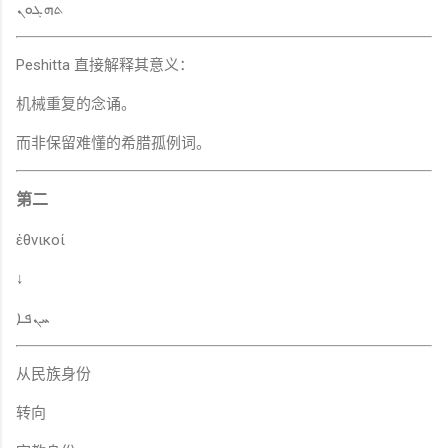
ܬܗܓܘܢ
Peshitta 直接解释其意义：
机械重复的念诵。
而非保留难懂的希腊孤例词。
第二
ἐθνικοί
↓
ܚܢܦܐ
从民族身份
转向