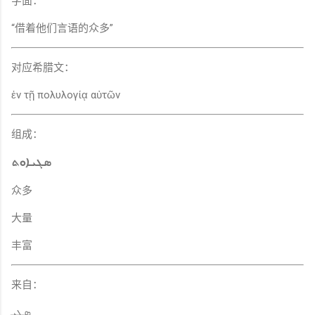
字面：
“借着他们言语的众多”
对应希腊文：
ἐν τῇ πολυλογίᾳ αὐτῶν
组成：
ܣܓܝܐܘܬ
众多
大量
丰富
来自：
ܣܓܝ