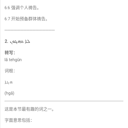
6:6 强调个人祷告。
6:7 开始预备群体祷告。
────────────────
2. ܠܐ ܬܗܓܘܢ
转写：
lā tehgūn
词根：
ܗܓܐ
(hgā)
这是本节最有趣的词之一。
字面意思包括：