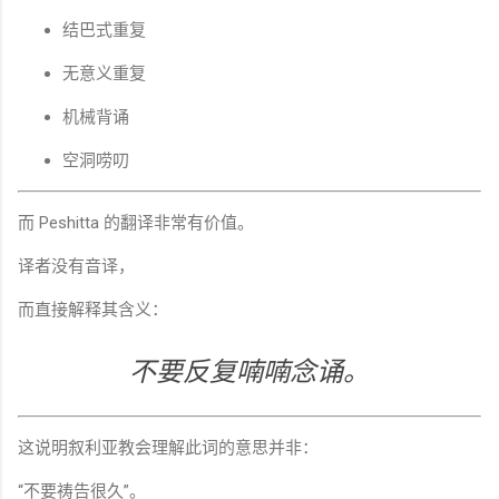
结巴式重复
无意义重复
机械背诵
空洞唠叨
而 Peshitta 的翻译非常有价值。
译者没有音译，
而直接解释其含义：
不要反复喃喃念诵。
这说明叙利亚教会理解此词的意思并非：
“不要祷告很久”。