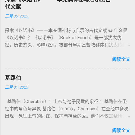
神、 属 灵 存在、 审判 官 等； 因此， 需 借助 上下文 判断 语
期以诺传统，不等同于《一以诺书》。 二、为什么重要？——
罪”，而是不妨碍与神交往的状态。圣所是神居住之地，进入必
代文献
义 和 神学 定位 。 二、 希伯来 圣经 中 Elohim 的 主要 用法 与
它是新约作者与读者共享的“语境词典” 1）新约中的直接/间接
须经过象征性与礼仪性的预备。 五、赎罪日与神同居的中心 第
三月 06, 2025
示例 分类 类型 用法 说明 示例 经文 含义 1. 真神 指 以色列 的
呼应 犹大书14–15 几乎逐字引 1 Enoch 1:9（“主带着千万圣者
16章描述每年一次的“赎罪日”（Yom Kippur），大祭司进入至
独 一 真神 创 1: 1 独 一 真神（ The God） 2. 假 神 外 邦 民族
降临审判众人”）； 犹6、彼后2:4 关于“犯罪天使被拘禁”与以诺
圣所，用血为圣所与百姓遮罪。 这是整卷《利未记》的神学中
探索《以诺书》——一本充满神秘与启示的古代文献 📜 什么是
所 崇拜 的 神祇 出 20: 3 假 神/ 偶像（ gods） 3. 属 灵 存在
的“深渊囚禁”叙事共振。 彼后2:4 用“ 他他路斯 （Tartarus）”指
心： 神愿意居住在人中间； 罪必须被遮盖才能维持这同在；
《以诺书》？ 《以诺书》（Book of Enoch）是一部犹太伪
神 的 众 子、 天使、 神圣 议会 成员 诗 82: 1, 申 32: 8– 9
天使囚禁之所，贴近以诺传统语境。 福音书/启示录 中的“ 人子
神主动提供遮罪之道（两个祭牲，特别是“为耶和华”的与“归于
经，历史悠久，影响深远，被部分早期基督教群体和犹太传统
神圣 存在（ divine beings） 4. 法官 被 委托 施行 神 审判者 出
来临与天使同来、坐在荣耀宝座审判列国 ”（太24–25；启1、
亚撒泻勒”的）。 这预表...
所珍视。它以圣经中的以诺（Enoch）——亚当的七世孙、挪亚
22: 8– 9， 诗 82: 6 法官（ judges），可能是神圣议会成员 5. 神
14、19）与《比喻之书》的“人子”母题同一语义场。 恶灵/污鬼
的曾祖父——的名义写成，包含大量关于天使、堕落、审判和弥
阅读全文
权 代表 受托 执行 神 旨意 的 人（ 如 摩西） 出 7: 1 神 的 代言
观 ：以诺将“巨人之灵”为游行污灵的渊源学解释，补给了新约
赛亚的异象。 📖 圣经中的以诺 （创世记 5:24）： “以诺与神同
人（ divine proxy） 6. 强调 威严 复数 形式 强调 尊贵 超自然 的
驱魔叙事背后的“灵界词库”（可1、路8；亦参弗6:12“执政掌
行，神将他取去，他就不在世了。” 这一神秘的记载激发了后世
显现 撒 上 28: 13 灵界 显现 或 尊称（ majestic plural） 三、
权”）。 阴间与审判意象 ：Sheol 的分区、册卷与火刑等图像，
基路伯
关于以诺与神的关系、天国奥秘的丰富想象。《以诺书》便是
每一 类 的 代表 经文 解读 1. 真神 的 独 一 性（ 创世 记 1: 1） “
帮助理解耶稣的审判比喻与《启示录》的审判美学。 社会伦理
三月 01, 2025
这种想象的结晶。 📖《以诺书》的主要内容 《以诺书》并非一
בְּרֵאשִׁית בָּרָא אֱלֹהִים...” “ 起初， 神（ Elohim） 创造 天地。” 尽
：以诺传统对压迫者的“祸哉”，与 雅各书 对不义富者的警告
本单一的作品，而是由多个部分组成，大致包括： 1️⃣ 《守望者
管 Elohim 是 复数 形式， 但 与 动词“ 创造”（ בָּרָא） 为 单数，
（雅5）形成呼应。 ...
基路伯（Cherubim）：上帝与祂子民爱的象征 1. 基路伯在圣
之书》（1 Enoch 1-36） 讲述堕落天使（守望者，Watchers）
语法 结构 显示 这 是在 强调 一位 ...
经中的角色与异象 基路伯（כְּרוּבִים，Cherubim）在圣经中多次
如何违背神的命令，与人类女子结合，生下巨人（Nephilim）。
出现，象征上帝的同在、保护与神圣的爱。他们不仅是圣所的
这些天使教授人类各种知识，如金属锻造、药草使用和占星
守护者，更象征上帝与祂子民的亲密关系。 （1）伊甸园的守
术，导致地上的罪恶泛滥。 神最终审判这些堕落天使，并通过
护者 在《创世记》3:24中，基路伯首次出现，被安置在伊甸园
阅读全文
洪水洁净世界。 这一描述与《创世记 6:1-4》的“神的众子”相呼