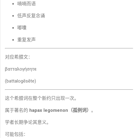
喃喃而语
低声反复念诵
嘟囔
重复发声
对应希腊文：
βατταλογήσητε
(battalogēsēte)
这个希腊词在整个新约只出现一次。
属于著名的
hapax legomenon（孤例词）
。
学者长期争论其意义。
可能包括：