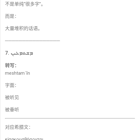
不是单纯“很多字”。
而是：
大量堆积的话语。
────────────────
7. ܡܫܬܡܥܝܢ
转写：
meshtamʿīn
字面：
被听见
被垂听
对应希腊文：
εἰσακουσθήσονται