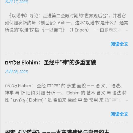
九月 17, 2025
德上的圣洁，更意味着“分别出来”、“归属于神”。 《利未记》教
导人如何通过祭献、饮食、节期、社会正义等方面在实际生活
《以诺书》导论：走进第二圣殿时期的“世界观后台”，并看它
中活出“圣洁”。圣洁不仅是内心态度，更是生活方式。 二、献
如何照亮新约与〈创世记〉6章 一、这本“以诺书”是什么？ 通常
祭制度：与神相交的通道 前七章详细描述五种祭： 燔祭
所说的“以诺书”指 《一以诺书》（1 Enoch） ——由多卷文本构
（olah）：全然献上，象征奉献与赎罪； 素祭 （minchah）：
成的犹太启示文学合集，成书于 第二圣殿时期 （约公元前3—1
感恩的麦祭，象征生活之献； 平安祭 （shelamim）：人与神
世纪），虽不在犹太/基督教主流正典之内（ 埃塞俄比亚正教
阅读全文
团契的象征； 赎罪祭 （chatat）：针对无意之罪的遮盖； 赎愆
视为正典），却在耶稣与使徒的时代 影响极大 。完整文本以
祭 （asham）：针对特定罪行的赔偿与赎回。 这些制度不是单
吉兹语（埃塞俄比亚语） 保存， 死海古卷 出土了多份 阿拉姆
纯宗教仪式，而是 神提供给罪人恢复关系的方式 。 希伯来文
אֱלֹהִים Elohim：圣经中“神”的多重面貌
语 残卷，另有 希腊文 片段，显示其广泛流传。 《一以诺书》
“כפר”（kaphar）意为“遮盖、和解”，显示出神主动设立机制使
六月 08, 2025
大体由五部分组成（作者与年代各异）： 《守望者之书》（1–
祂的子民得洁净并维系同在。 三、祭司制度与敬拜秩序 亚伦与
36） ：叙述堕落天使“ 守望者 ”（Aram. ʿîrîn ，参但4）与人女
他的子孙被设立为祭司，是以色列人与神之间的中保。《利未
אֱלֹהִים Elohim： 圣经 中“ 神” 的 多重 面貌 —— 语 义、 语法、
通婚、巨人（尼非利人）的出现，以及神对其囚禁与审判。
记》强调他们的洁净、服饰、行为都必须与神的圣洁相称。 祭
神学 与 新 旧约 对照 分析 一、 Elohim 的 基本 含义 与 语法 特
《比喻/相似喻之书》（37–71） ：频繁出现“ 那位人子/拣选
司是 圣所的看守者、律法的教导者与百姓的代求者 。他们的失
性 “ אֱלֹהִים ( Elohim) ” 是 希伯来 圣经 中 最 常用 来 指“ 神” 的
者/义者 ”，刻画末世审判与王权。 《天文之书》（72–82） ：
败（如拿答与亚比户擅献凡火）立刻带来神的审判（利10
词汇， 其词 根 是 אֵל ( El) ， 意思 为“ 能力 者” 或“ 有权 柄
阐释**364日“以诺历”**与天体秩序。 《梦异之书》（83–90）
章），显示敬拜的严肃性。 四、洁净与不洁：属灵与社会的界
者”。 ✦ 语法 现象： Elohim 是 一个 复数 形式 （“- im” 后
阅读全文
：以异象回顾以色列史并预示末世。 《以诺书信》（91–108）
限 第11–15章讲述关于食物、疾病（如大麻风）、体液等“洁净
缀）， 但 常 与 单数 动词 搭配 使用， 表示 独 一 真神（ 如 创
：智慧训诫、“祸哉”、义人与恶人的结局等。 提示：另有《二
与不洁”的律例。其目的不是为了迷信或隔离，而是建立 圣洁与
世 记 1: 1）； 在 其他 语 境 中也 可 用于 复数 意义， 如 指 多
以诺书》（斯拉夫文）与《三以诺书》（希伯来文），属更晚
秩序感 ，帮助以色列人活在神的同在中。 “洁净”不是等同于“无
探索《以诺书》——一本充满神秘与启示的古