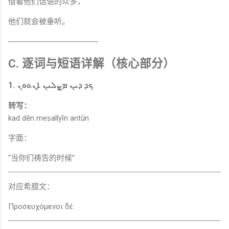
借着他们话语的众多，
他们就会被垂听。
────────────────
C. 逐词与短语详解（核心部分）
1. ܟܕ ܕܝܢ ܡܨܠܝܢ ܐܢܬܘܢ
转写：
kad dēn meṣallyīn antūn
字面：
“当你们祷告的时候”
对应希腊文：
Προσευχόμενοι δὲ