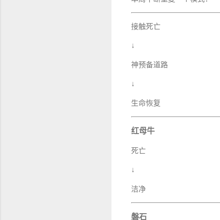
接触死亡
↓
神预备道路
↓
生命恢复
红母牛
死亡
↓
洁净
磐石