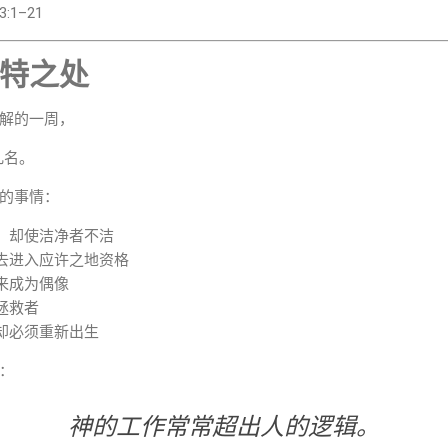
:1–21
特之处
解的一周，
几名。
的事情：
，却使洁净者不洁
去进入应许之地资格
来成为偶像
拯救者
却必须重新出生
：
神的工作常常超出人的逻辑。