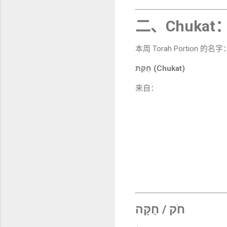
二、Chuka
本周 Torah Portion 的名字
חֻקַּת (Chukat)
来自：
חֹק / חֻקָּה