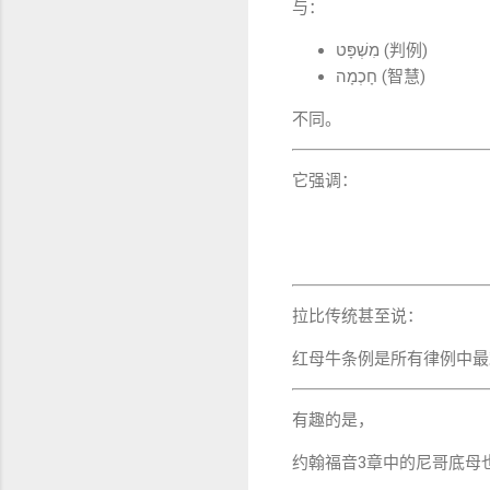
与：
מִשְׁפָּט (判例)
חָכְמָה (智慧)
不同。
它强调：
拉比传统甚至说：
红母牛条例是所有律例中最
有趣的是，
约翰福音3章中的尼哥底母