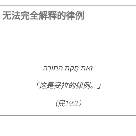
t：无法完全解释的律例
：
זֹאת חֻקַּת הַתּוֹרָה
「这是妥拉的律例。」
（民19:2）