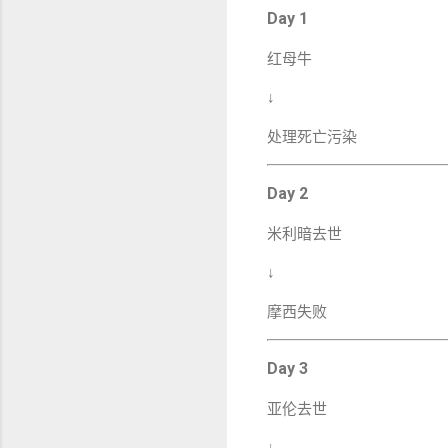
Day 1
红母牛
↓
处理死亡污染
Day 2
米利暗去世
↓
摩西失败
Day 3
亚伦去世