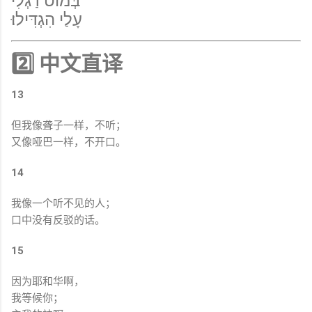
בְּמוֹט רַגְלִי
עָלַי הִגְדִּילוּ׃
2️⃣ 中文直译
13
但我像聋子一样，不听；
又像哑巴一样，不开口。
14
我像一个听不见的人；
口中没有反驳的话。
15
因为耶和华啊，
我等候你；