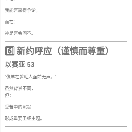
我能否赢得争论。
而在：
神是否会回答。
6️⃣ 新约呼应（谨慎而尊重）
以赛亚 53
“像羊在剪毛人面前无声。”
虽然背景不同，
但：
受苦中的沉默
形成重要圣经主题。