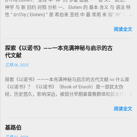
אֱלֹהִים Elohim： 圣经 中“ 神” 的 多重 面貌 —— 语 义、 语法、
通婚、巨人（尼非利人）的出现，以及神对其囚禁与审判。
记》强调他们的洁净、服饰、行为都必须与神的圣洁相称。 祭
神学 与 新 旧约 对照 分析 一、 Elohim 的 基本 含义 与 语法 特
《比喻/相似喻之书》（37–71） ：频繁出现“ 那位人子/拣选
司是 圣所的看守者、律法的教导者与百姓的代求者 。他们的失
性 “ אֱלֹהִים ( Elohim) ” 是 希伯来 圣经 中 最 常用 来 指“ 神” 的
者/义者 ”，刻画末世审判与王权。 《天文之书》（72–82） ：
败（如拿答与亚比户擅献凡火）立刻带来神的审判（利10
词汇， 其词 根 是 אֵל ( El) ， 意思 为“ 能力 者” 或“ 有权 柄
阐释**364日“以诺历”**与天体秩序。 《梦异之书》（83–90）
章），显示敬拜的严肃性。 四、洁净与不洁：属灵与社会的界
者”。 ✦ 语法 现象： Elohim 是 一个 复数 形式 （“- im” 后
阅读全文
：以异象回顾以色列史并预示末世。 《以诺书信》（91–108）
限 第11–15章讲述关于食物、疾病（如大麻风）、体液等“洁净
缀）， 但 常 与 单数 动词 搭配 使用， 表示 独 一 真神（ 如 创
：智慧训诫、“祸哉”、义人与恶人的结局等。 提示：另有《二
与不洁”的律例。其目的不是为了迷信或隔离，而是建立 圣洁与
世 记 1: 1）； 在 其他 语 境 中也 可 用于 复数 意义， 如 指 多
以诺书》（斯拉夫文）与《三以诺书》（希伯来文），属更晚
秩序感 ，帮助以色列人活在神的同在中。 “洁净”不是等同于“无
探索《以诺书》——一本充满神秘与启示的古
神、 属 灵 存在、 审判 官 等； 因此， 需 借助 上下文 判断 语
期以诺传统，不等同于《一以诺书》。 二、为什么重要？——
罪”，而是不妨碍与神交往的状态。圣所是神居住之地，进入必
代文献
义 和 神学 定位 。 二、 希伯来 圣经 中 Elohim 的 主要 用法 与
它是新约作者与读者共享的“语境词典” 1）新约中的直接/间接
须经过象征性与礼仪性的预备。 五、赎罪日与神同居的中心 第
三月 06, 2025
示例 分类 类型 用法 说明 示例 经文 含义 1. 真神 指 以色列 的
呼应 犹大书14–15 几乎逐字引 1 Enoch 1:9（“主带着千万圣者
16章描述每年一次的“赎罪日”（Yom Kippur），大祭司进入至
独 一 真神 创 1: 1 独 一 真神（ The God） 2. 假 神 外 邦 民族
降临审判众人”）； 犹6、彼后2:4 关于“犯罪天使被拘禁”与以诺
圣所，用血为圣所与百姓遮罪。 这是整卷《利未记》的神学中
探索《以诺书》——一本充满神秘与启示的古代文献 📜 什么是
所 崇拜 的 神祇 出 20: 3 假 神/ 偶像（ gods） 3. 属 灵 存在
的“深渊囚禁”叙事共振。 彼后2:4 用“ 他他路斯 （Tartarus）”指
心： 神愿意居住在人中间； 罪必须被遮盖才能维持这同在；
《以诺书》？ 《以诺书》（Book of Enoch）是一部犹太伪
神 的 众 子、 天使、 神圣 议会 成员 诗 82: 1, 申 32: 8– 9
天使囚禁之所，贴近以诺传统语境。 福音书/启示录 中的“ 人子
神主动提供遮罪之道（两个祭牲，特别是“为耶和华”的与“归于
经，历史悠久，影响深远，被部分早期基督教群体和犹太传统
神圣 存在（ divine beings） 4. 法官 被 委托 施行 神 审判者 出
来临与天使同来、坐在荣耀宝座审判列国 ”（太24–25；启1、
亚撒泻勒”的）。 这预表...
所珍视。它以圣经中的以诺（Enoch）——亚当的七世孙、挪亚
22: 8– 9， 诗 82: 6 法官（ judges），可能是神圣议会成员 5. 神
14、19）与《比喻之书》的“人子”母题同一语义场。 恶灵/污鬼
的曾祖父——的名义写成，包含大量关于天使、堕落、审判和弥
阅读全文
权 代表 受托 执行 神 旨意 的 人（ 如 摩西） 出 7: 1 神 的 代言
观 ：以诺将“巨人之灵”为游行污灵的渊源学解释，补给了新约
赛亚的异象。 📖 圣经中的以诺 （创世记 5:24）： “以诺与神同
人（ divine proxy） 6. 强调 威严 复数 形式 强调 尊贵 超自然 的
驱魔叙事背后的“灵界词库”（可1、路8；亦参弗6:12“执政掌
行，神将他取去，他就不在世了。” 这一神秘的记载激发了后世
显现 撒 上 28: 13 灵界 显现 或 尊称（ majestic plural） 三、
权”）。 阴间与审判意象 ：Sheol 的分区、册卷与火刑等图像，
基路伯
关于以诺与神的关系、天国奥秘的丰富想象。《以诺书》便是
每一 类 的 代表 经文 解读 1. 真神 的 独 一 性（ 创世 记 1: 1） “
帮助理解耶稣的审判比喻与《启示录》的审判美学。 社会伦理