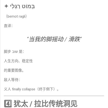
✦ בְּמוֹט רַגְלִי
（bemot ragli）
直译：
“当我的脚摇动 / 滑跌”
脚步 שוב 是：
人生方向、稳定性
的重要图像。
敌人等待：
义人 finally collapse（终于倒下）。
4️⃣ 犹太 / 拉比传统洞见