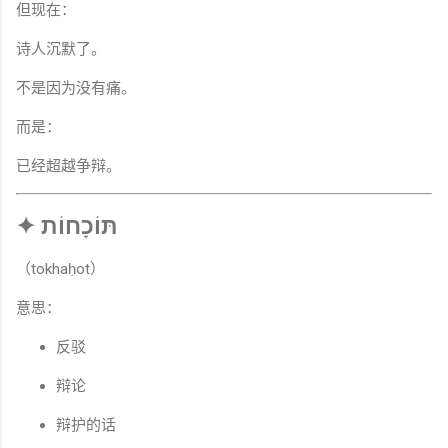
但现在：
诗人沉默了。
不是因为没有痛。
而是：
已经超越争辩。
✦ תּוֹכָחוֹת
（tokhaḥot）
意思：
反驳
辩论
辩护的话