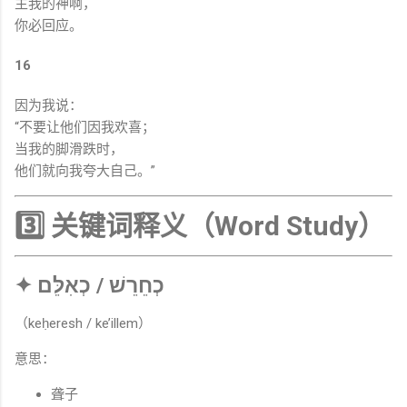
主我的神啊，
你必回应。
16
因为我说：
“不要让他们因我欢喜；
当我的脚滑跌时，
他们就向我夸大自己。”
3️⃣ 关键词释义（Word Study）
✦ כְחֵרֵשׁ / כְאִלֵּם
（keḥeresh / ke’illem）
意思：
聋子