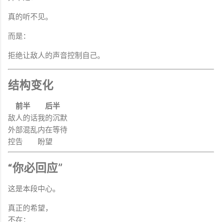
真的听不见。
而是：
拒绝让敌人的声音控制自己。
结构变化
前半
后半
敌人的话
我的沉默
外部混乱
内在等待
控告
盼望
“你必回应”
这是本段中心。
真正的希望，
不在：