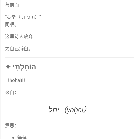
与前面：
“责备（תוכיחני）”
同根。
这里诗人放弃：
为自己辩白。
✦ הוֹחָלְתִּי
（hoḥalti）
来自：
יחל（yaḥal）
意思：
等候