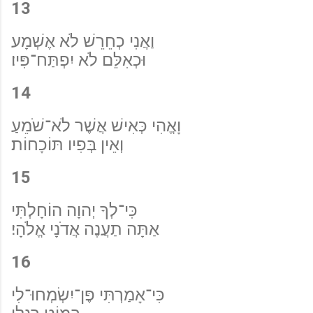
13
וַאֲנִי כְחֵרֵשׁ לֹא אֶשְׁמָע
וּכְאִלֵּם לֹא יִפְתַּח־פִּיו׃
14
וָאֱהִי כְּאִישׁ אֲשֶׁר לֹא־שֹׁמֵעַ
וְאֵין בְּפִיו תּוֹכָחוֹת׃
15
כִּי־לְךָ יְהוָה הוֹחָלְתִּי
אַתָּה תַעֲנֶה אֲדֹנָי אֱלֹהָי׃
16
כִּי־אָמַרְתִּי פֶּן־יִשְׂמְחוּ־לִי