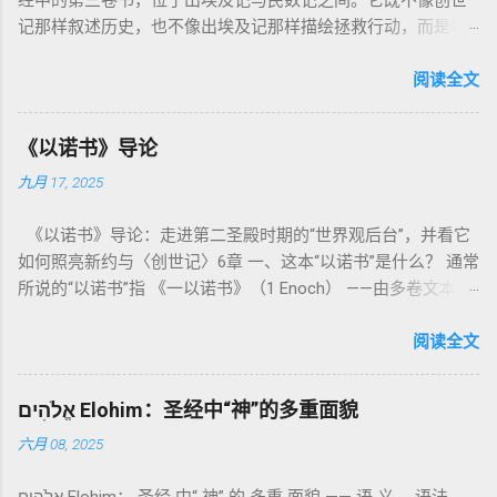
经中的第三卷书，位于出埃及记与民数记之间。它既不像创世
记那样叙述历史，也不像出埃及记那样描绘拯救行动，而是将
焦点集中在 圣洁、礼仪、献祭与与神同居的生活准则 上。尽管
内容看似仪式化，《利未记》却揭示了 神的临在如何规范人类
阅读全文
社会与属灵生活 。 一、神的圣洁与人的回应 “你们要圣洁，因
为我耶和华你们的神是圣洁的。”（利未记19:2） 这节经文构成
《以诺书》导论
整卷书的中心神学。希伯来文“קָדוֹשׁ”（kadosh）不仅意味着道
九月 17, 2025
德上的圣洁，更意味着“分别出来”、“归属于神”。 《利未记》教
导人如何通过祭献、饮食、节期、社会正义等方面在实际生活
《以诺书》导论：走进第二圣殿时期的“世界观后台”，并看它
中活出“圣洁”。圣洁不仅是内心态度，更是生活方式。 二、献
如何照亮新约与〈创世记〉6章 一、这本“以诺书”是什么？ 通常
祭制度：与神相交的通道 前七章详细描述五种祭： 燔祭
所说的“以诺书”指 《一以诺书》（1 Enoch） ——由多卷文本构
（olah）：全然献上，象征奉献与赎罪； 素祭 （minchah）：
成的犹太启示文学合集，成书于 第二圣殿时期 （约公元前3—1
感恩的麦祭，象征生活之献； 平安祭 （shelamim）：人与神
世纪），虽不在犹太/基督教主流正典之内（ 埃塞俄比亚正教
阅读全文
团契的象征； 赎罪祭 （chatat）：针对无意之罪的遮盖； 赎愆
视为正典），却在耶稣与使徒的时代 影响极大 。完整文本以
祭 （asham）：针对特定罪行的赔偿与赎回。 这些制度不是单
吉兹语（埃塞俄比亚语） 保存， 死海古卷 出土了多份 阿拉姆
纯宗教仪式，而是 神提供给罪人恢复关系的方式 。 希伯来文
אֱלֹהִים Elohim：圣经中“神”的多重面貌
语 残卷，另有 希腊文 片段，显示其广泛流传。 《一以诺书》
“כפר”（kaphar）意为“遮盖、和解”，显示出神主动设立机制使
六月 08, 2025
大体由五部分组成（作者与年代各异）： 《守望者之书》（1–
祂的子民得洁净并维系同在。 三、祭司制度与敬拜秩序 亚伦与
36） ：叙述堕落天使“ 守望者 ”（Aram. ʿîrîn ，参但4）与人女
他的子孙被设立为祭司，是以色列人与神之间的中保。《利未