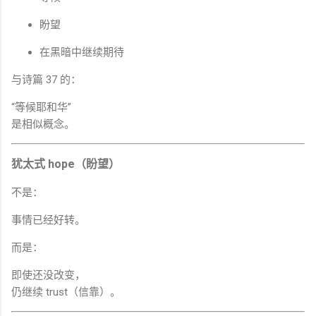
盼望
在黑暗中继续期待
与诗篇 37 的：
“等候耶和华”
是相似概念。
犹太式 hope（盼望）
不是：
事情已经好转。
而是：
即使还没改变，
仍继续 trust（信靠）。