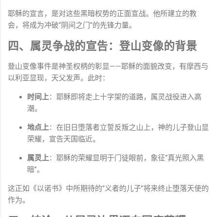
耶稣的宣言，是对这些黑暗权势的正面宣战。他所建立的教
会，将成为冲破“阴间之门”的先锋力量。
四、属灵争战的宣告：登山变像的背景
登山变像事件是神圣权柄的彰显——耶稣的面貌改变，有摩西与
以利亚显现，天父发声。此时：
时间上
：耶稣即将走上十字架的道路，属灵战役进入高
潮。
地点上
：在旧日堕落者立誓反叛之山上，神的儿子登山显
荣耀，宣告天国临近。
属灵上
：耶稣的荣耀显明于门徒眼前，象征“真光照入黑
暗”。
这正如《以诺书》中所期待的“义者的儿子”将来终止堕落天使的
作为。