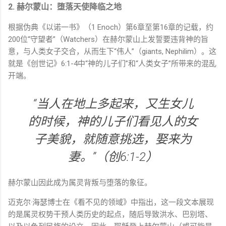
2. 赫尔蒙山：堕落天使降临之地
根据伪典《以诺一书》（1 Enoch）第6章至第16章的记载，约
200位“守望者”（Watchers）在赫尔蒙山上发誓要违背神的旨
意，与人类女子交合，从而生下“伟人”（giants, Nephilim）。这
就是《创世记》6:1-4中“神的儿子们”和“人类女子”所带来的混乱
开端。
“当人在地上多起来，又生女儿
的时候，神的儿子们看见人的女
子美貌，就随意挑选，娶来为
妻。”（创6:1-2）
赫尔蒙山因此成为属灵背叛与堕落的象征。
迈克尔·海瑟博士在《看不见的领域》中指出，这一段文本展现
的是属灵权势干预人类历史的起点，随后导致洪水、巴别塔、