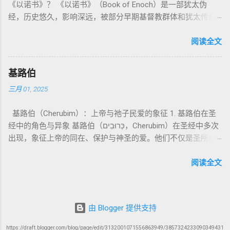
《以诺书》？ 《以诺书》（Book of Enoch）是一部犹太伪
神 的 众 子、 天使、 神圣 议会 成员 诗 82: 1, 申 32: 8– 9
天使囚禁之所，贴近以诺传统语境。 福音书/启示录 中的“ 人子
神主动提供遮罪之道（两个祭牲，特别是“为耶和华”的与“归于
经，历史悠久，影响深远，被部分早期基督教群体和犹太传统
神圣 存在（ divine beings） 4. 法官 被 委托 施行 神 审判者 出
来临与天使同来、坐在荣耀宝座审判列国 ”（太24–25；启1、
亚撒泻勒”的）。 这预表...
所珍视。它以圣经中的以诺（Enoch）——亚当的七世孙、挪亚
22: 8– 9， 诗 82: 6 法官（ judges），可能是神圣议会成员 5. 神
14、19）与《比喻之书》的“人子”母题同一语义场。 恶灵/污鬼
的曾祖父——的名义写成，包含大量关于天使、堕落、审判和弥
阅读全文
权 代表 受托 执行 神 旨意 的 人（ 如 摩西） 出 7: 1 神 的 代言
观 ：以诺将“巨人之灵”为游行污灵的渊源学解释，补给了新约
赛亚的异象。 📖 圣经中的以诺 （创世记 5:24）： “以诺与神同
人（ divine proxy） 6. 强调 威严 复数 形式 强调 尊贵 超自然 的
驱魔叙事背后的“灵界词库”（可1、路8；亦参弗6:12“执政掌
行，神将他取去，他就不在世了。” 这一神秘的记载激发了后世
显现 撒 上 28: 13 灵界 显现 或 尊称（ majestic plural） 三、
权”）。 阴间与审判意象 ：Sheol 的分区、册卷与火刑等图像，
基路伯
关于以诺与神的关系、天国奥秘的丰富想象。《以诺书》便是
每一 类 的 代表 经文 解读 1. 真神 的 独 一 性（ 创世 记 1: 1） “
帮助理解耶稣的审判比喻与《启示录》的审判美学。 社会伦理
三月 01, 2025
这种想象的结晶。 📖《以诺书》的主要内容 《以诺书》并非一
בְּרֵאשִׁית בָּרָא אֱלֹהִים...” “ 起初， 神（ Elohim） 创造 天地。” 尽
：以诺传统对压迫者的“祸哉”，与 雅各书 对不义富者的警告
本单一的作品，而是由多个部分组成，大致包括： 1️⃣ 《守望者
管 Elohim 是 复数 形式， 但 与 动词“ 创造”（ בָּרָא） 为 单数，
（雅5）形成呼应。 ...
基路伯（Cherubim）：上帝与祂子民爱的象征 1. 基路伯在圣
之书》（1 Enoch 1-36） 讲述堕落天使（守望者，Watchers）
语法 结构 显示 这 是在 强调 一位 ...
经中的角色与异象 基路伯（כְּרוּבִים，Cherubim）在圣经中多次
如何违背神的命令，与人类女子结合，生下巨人（Nephilim）。
出现，象征上帝的同在、保护与神圣的爱。他们不仅是圣所的
这些天使教授人类各种知识，如金属锻造、药草使用和占星
守护者，更象征上帝与祂子民的亲密关系。 （1）伊甸园的守
术，导致地上的罪恶泛滥。 神最终审判这些堕落天使，并通过
护者 在《创世记》3:24中，基路伯首次出现，被安置在伊甸园
阅读全文
洪水洁净世界。 这一描述与《创世记 6:1-4》的“神的众子”相呼
的东边，守护生命树的道路： “于是把他赶出去了，又在伊甸园
应 ，表明堕落天使的故事在犹太传统中有着广泛的流传。 📖
的东边安设基路伯和四面转动发火焰的剑，要守住生命树的道
创世记 6:1-4 ： “当人在世上多起来，又生女儿的时候，神的众
路。” 基路伯的角色是保护圣洁的空间，防止堕落的人类再次进
子看见人的女子美貌，就随意挑选，娶来为妻。他们与女子交
由 Blogger 提供支持
入伊甸园。这象征着罪的阻隔，也反映出人类与神分离后的失
合后，生下了伟人（Nephilim），那时候的伟人就是古时英武有
落。 （2）会幕与圣殿中的基路伯 在《出埃及记》25:18-22，
名的人。” 📜 犹太解读 ： 许多犹太文献（如《以诺书》、《死
https://draft.blogger.com/blog/page/edit/3132001071556863949/3857324233090349431