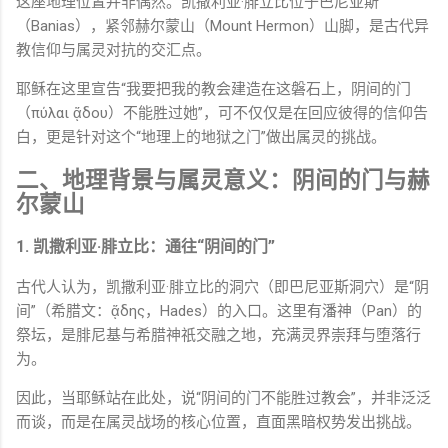
这座地理位置并非偶然。凯撒利亚·腓立比位于巴尼亚斯
（Banias），紧邻赫尔蒙山（Mount Hermon）山脚，是古代异
教信仰与属灵对抗的交汇点。
耶稣在这里宣告“我要把我的教会建造在这磐石上，阴间的门
（πύλαι ᾅδου）不能胜过她”，可不仅仅是在回应彼得的信仰告
白，更是针对这个“地理上的地狱之门”做出属灵的挑战。
二、地理背景与属灵意义：阴间的门与赫
尔蒙山
1. 凯撒利亚·腓立比：通往“阴间的门”
古代人认为，凯撒利亚·腓立比的洞穴（即巴尼亚斯洞穴）是“阴
间”（希腊文：ᾅδης，Hades）的入口。这里有潘神（Pan）的
祭坛，是腓尼基与希腊神祇交融之地，充满灵界崇拜与堕落行
为。
因此，当耶稣站在此处，说“阴间的门不能胜过教会”，并非泛泛
而谈，而是在属灵战场的核心位置，直面黑暗权势发出挑战。