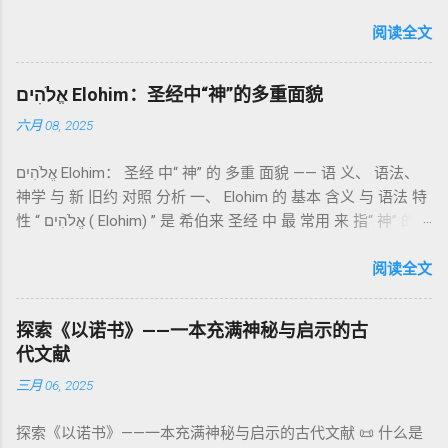
成的犹太启示文学合集，成书于 第二圣殿时期 （约公元前3—1
感恩的麦祭，象征生活之献； 平安祭 （shelamim）：人与神
世纪），虽不在犹太/基督教主流正典之内（ 埃塞俄比亚正教
阅读全文
团契的象征； 赎罪祭 （chatat）：针对无意之罪的遮盖； 赎愆
视为正典），却在耶稣与使徒的时代 影响极大 。完整文本以
祭 （asham）：针对特定罪行的赔偿与赎回。 这些制度不是单
吉兹语（埃塞俄比亚语） 保存， 死海古卷 出土了多份 阿拉姆
纯宗教仪式，而是 神提供给罪人恢复关系的方式 。 希伯来文
אֱלֹהִים Elohim：圣经中“神”的多重面貌
语 残卷，另有 希腊文 片段，显示其广泛流传。 《一以诺书》
“כפר”（kaphar）意为“遮盖、和解”，显示出神主动设立机制使
六月 08, 2025
大体由五部分组成（作者与年代各异）： 《守望者之书》（1–
祂的子民得洁净并维系同在。 三、祭司制度与敬拜秩序 亚伦与
36） ：叙述堕落天使“ 守望者 ”（Aram. ʿîrîn ，参但4）与人女
他的子孙被设立为祭司，是以色列人与神之间的中保。《利未
אֱלֹהִים Elohim： 圣经 中“ 神” 的 多重 面貌 —— 语 义、 语法、
通婚、巨人（尼非利人）的出现，以及神对其囚禁与审判。
记》强调他们的洁净、服饰、行为都必须与神的圣洁相称。 祭
神学 与 新 旧约 对照 分析 一、 Elohim 的 基本 含义 与 语法 特
《比喻/相似喻之书》（37–71） ：频繁出现“ 那位人子/拣选
司是 圣所的看守者、律法的教导者与百姓的代求者 。他们的失
性 “ אֱלֹהִים ( Elohim) ” 是 希伯来 圣经 中 最 常用 来 指“ 神” 的
者/义者 ”，刻画末世审判与王权。 《天文之书》（72–82） ：
败（如拿答与亚比户擅献凡火）立刻带来神的审判（利10
词汇， 其词 根 是 אֵל ( El) ， 意思 为“ 能力 者” 或“ 有权 柄
阐释**364日“以诺历”**与天体秩序。 《梦异之书》（83–90）
章），显示敬拜的严肃性。 四、洁净与不洁：属灵与社会的界
者”。 ✦ 语法 现象： Elohim 是 一个 复数 形式 （“- im” 后
阅读全文
：以异象回顾以色列史并预示末世。 《以诺书信》（91–108）
限 第11–15章讲述关于食物、疾病（如大麻风）、体液等“洁净
缀）， 但 常 与 单数 动词 搭配 使用， 表示 独 一 真神（ 如 创
：智慧训诫、“祸哉”、义人与恶人的结局等。 提示：另有《二
与不洁”的律例。其目的不是为了迷信或隔离，而是建立 圣洁与
世 记 1: 1）； 在 其他 语 境 中也 可 用于 复数 意义， 如 指 多
以诺书》（斯拉夫文）与《三以诺书》（希伯来文），属更晚
秩序感 ，帮助以色列人活在神的同在中。 “洁净”不是等同于“无
探索《以诺书》——一本充满神秘与启示的古
神、 属 灵 存在、 审判 官 等； 因此， 需 借助 上下文 判断 语
期以诺传统，不等同于《一以诺书》。 二、为什么重要？——
罪”，而是不妨碍与神交往的状态。圣所是神居住之地，进入必
代文献
义 和 神学 定位 。 二、 希伯来 圣经 中 Elohim 的 主要 用法 与
它是新约作者与读者共享的“语境词典” 1）新约中的直接/间接
须经过象征性与礼仪性的预备。 五、赎罪日与神同居的中心 第
三月 06, 2025
示例 分类 类型 用法 说明 示例 经文 含义 1. 真神 指 以色列 的
呼应 犹大书14–15 几乎逐字引 1 Enoch 1:9（“主带着千万圣者
16章描述每年一次的“赎罪日”（Yom Kippur），大祭司进入至
独 一 真神 创 1: 1 独 一 真神（ The God） 2. 假 神 外 邦 民族
降临审判众人”）； 犹6、彼后2:4 关于“犯罪天使被拘禁”与以诺
圣所，用血为圣所与百姓遮罪。 这是整卷《利未记》的神学中
探索《以诺书》——一本充满神秘与启示的古代文献 📜 什么是
所 崇拜 的 神祇 出 20: 3 假 神/ 偶像（ gods） 3. 属 灵 存在
的“深渊囚禁”叙事共振。 彼后2:4 用“ 他他路斯 （Tartarus）”指
心： 神愿意居住在人中间； 罪必须被遮盖才能维持这同在；