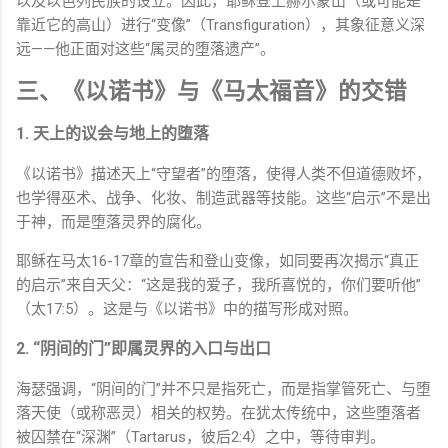
以及以色列民族的设立。因此，耶稣登上赫尔蒙山（或可能是
靠近它的高山）进行“变像”（Transfiguration），其象征意义深
远——他正面对这些“属灵的堕落遗产”。
三、《以诺书》与《马太福音》的交错
1. 天上的议会与地上的堕落
《以诺书》描述天上“守望者”的堕落，使得人类不但道德败坏，
也学得巫术、战争、化妆、制造武器等技能。这些“启示”不是出
于神，而是堕落灵界的腐化。
耶稣在马太16-17章的宣告和登山变像，如同要再次揭示“真正
的启示”来自天父：“这是我的爱子，我所喜悦的，你们要听他”
（太17:5）。这是与《以诺书》中的描写形成对照。
2. “阴间的门”即属灵界的入口与出口
海瑟强调，“阴间的门”并不只是指死亡，而是指掌管死亡、与堕
落天使（或称恶灵）相关的权势。在犹太传统中，这些堕落者
被囚禁在“深渊”（Tartarus，彼后2:4）之中，等待审判。