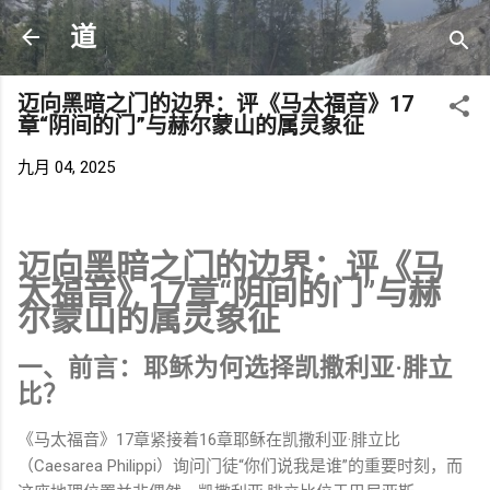
跳至主要内容
道
迈向黑暗之门的边界：评《马太福音》17
章“阴间的门”与赫尔蒙山的属灵象征
九月 04, 2025
迈向黑暗之门的边界：评《马
太福音》17章“阴间的门”与赫
尔蒙山的属灵象征
一、前言：耶稣为何选择凯撒利亚·腓立
比？
《马太福音》17章紧接着16章耶稣在凯撒利亚·腓立比
（Caesarea Philippi）询问门徒“你们说我是谁”的重要时刻，而