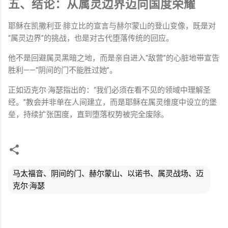
五、结论：从属灵边界迈向国度荣耀
耶稣在凯撒利亚·腓立比的宣言与赫尔蒙山的登山变像，既是对
“属灵边界”的挑战，也是对古代堕落传统的回应。
他不是回避属灵黑暗之地，而是亲自进入“敌营”的心脏地带宣告
胜利——“阴间的门不能胜过她”。
正如迈克尔·海瑟指出的：“我们必须在看不见的领域中理解圣
经。”教会并非单在人间建立，而是耶稣在属灵维度中设立的堡
垒，持续扩张国度，直到堕落权势被完全废除。
马太福音、阴间的门、赫尔蒙山、以诺书、属灵战场、迈
克尔·海瑟
评
论