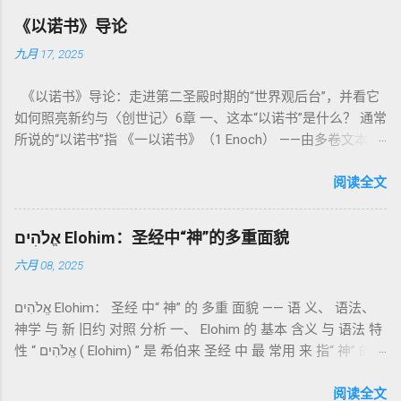
为我耶和华你们的神是圣洁的。”（利未记19:2） 这节经文构成
《以诺书》导论
整卷书的中心神学。希伯来文“קָדוֹשׁ”（kadosh）不仅意味着道
九月 17, 2025
德上的圣洁，更意味着“分别出来”、“归属于神”。 《利未记》教
导人如何通过祭献、饮食、节期、社会正义等方面在实际生活
《以诺书》导论：走进第二圣殿时期的“世界观后台”，并看它
中活出“圣洁”。圣洁不仅是内心态度，更是生活方式。 二、献
如何照亮新约与〈创世记〉6章 一、这本“以诺书”是什么？ 通常
祭制度：与神相交的通道 前七章详细描述五种祭： 燔祭
所说的“以诺书”指 《一以诺书》（1 Enoch） ——由多卷文本构
（olah）：全然献上，象征奉献与赎罪； 素祭 （minchah）：
成的犹太启示文学合集，成书于 第二圣殿时期 （约公元前3—1
感恩的麦祭，象征生活之献； 平安祭 （shelamim）：人与神
世纪），虽不在犹太/基督教主流正典之内（ 埃塞俄比亚正教
阅读全文
团契的象征； 赎罪祭 （chatat）：针对无意之罪的遮盖； 赎愆
视为正典），却在耶稣与使徒的时代 影响极大 。完整文本以
祭 （asham）：针对特定罪行的赔偿与赎回。 这些制度不是单
吉兹语（埃塞俄比亚语） 保存， 死海古卷 出土了多份 阿拉姆
纯宗教仪式，而是 神提供给罪人恢复关系的方式 。 希伯来文
אֱלֹהִים Elohim：圣经中“神”的多重面貌
语 残卷，另有 希腊文 片段，显示其广泛流传。 《一以诺书》
“כפר”（kaphar）意为“遮盖、和解”，显示出神主动设立机制使
六月 08, 2025
大体由五部分组成（作者与年代各异）： 《守望者之书》（1–
祂的子民得洁净并维系同在。 三、祭司制度与敬拜秩序 亚伦与
36） ：叙述堕落天使“ 守望者 ”（Aram. ʿîrîn ，参但4）与人女
他的子孙被设立为祭司，是以色列人与神之间的中保。《利未
אֱלֹהִים Elohim： 圣经 中“ 神” 的 多重 面貌 —— 语 义、 语法、
通婚、巨人（尼非利人）的出现，以及神对其囚禁与审判。
记》强调他们的洁净、服饰、行为都必须与神的圣洁相称。 祭
神学 与 新 旧约 对照 分析 一、 Elohim 的 基本 含义 与 语法 特
《比喻/相似喻之书》（37–71） ：频繁出现“ 那位人子/拣选
司是 圣所的看守者、律法的教导者与百姓的代求者 。他们的失
性 “ אֱלֹהִים ( Elohim) ” 是 希伯来 圣经 中 最 常用 来 指“ 神” 的
者/义者 ”，刻画末世审判与王权。 《天文之书》（72–82） ：
败（如拿答与亚比户擅献凡火）立刻带来神的审判（利10
词汇， 其词 根 是 אֵל ( El) ， 意思 为“ 能力 者” 或“ 有权 柄
阐释**364日“以诺历”**与天体秩序。 《梦异之书》（83–90）
章），显示敬拜的严肃性。 四、洁净与不洁：属灵与社会的界
者”。 ✦ 语法 现象： Elohim 是 一个 复数 形式 （“- im” 后
阅读全文
：以异象回顾以色列史并预示末世。 《以诺书信》（91–108）
限 第11–15章讲述关于食物、疾病（如大麻风）、体液等“洁净