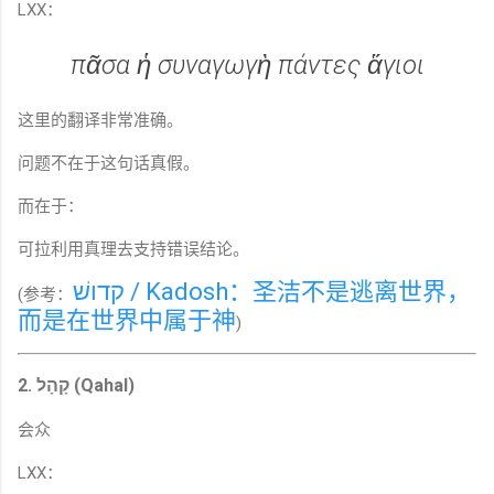
LXX：
πᾶσα ἡ συναγωγὴ πάντες ἅγιοι
这里的翻译非常准确。
问题不在于这句话真假。
而在于：
可拉利用真理去支持错误结论。
קדושׁ / Kadosh：圣洁不是逃离世界，
(参考：
而是在世界中属于神
)
2. קָהָל (Qahal)
会众
LXX：