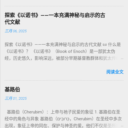
缀）， 但 常 与 单数 动词 搭配 使用， 表示 独 一 真神（ 如 创
：智慧训诫、“祸哉”、义人与恶人的结局等。 提示：另有《二
与不洁”的律例。其目的不是为了迷信或隔离，而是建立 圣洁与
世 记 1: 1）； 在 其他 语 境 中也 可 用于 复数 意义， 如 指 多
以诺书》（斯拉夫文）与《三以诺书》（希伯来文），属更晚
秩序感 ，帮助以色列人活在神的同在中。 “洁净”不是等同于“无
探索《以诺书》——一本充满神秘与启示的古
神、 属 灵 存在、 审判 官 等； 因此， 需 借助 上下文 判断 语
期以诺传统，不等同于《一以诺书》。 二、为什么重要？——
罪”，而是不妨碍与神交往的状态。圣所是神居住之地，进入必
代文献
义 和 神学 定位 。 二、 希伯来 圣经 中 Elohim 的 主要 用法 与
它是新约作者与读者共享的“语境词典” 1）新约中的直接/间接
须经过象征性与礼仪性的预备。 五、赎罪日与神同居的中心 第
三月 06, 2025
示例 分类 类型 用法 说明 示例 经文 含义 1. 真神 指 以色列 的
呼应 犹大书14–15 几乎逐字引 1 Enoch 1:9（“主带着千万圣者
16章描述每年一次的“赎罪日”（Yom Kippur），大祭司进入至
独 一 真神 创 1: 1 独 一 真神（ The God） 2. 假 神 外 邦 民族
降临审判众人”）； 犹6、彼后2:4 关于“犯罪天使被拘禁”与以诺
圣所，用血为圣所与百姓遮罪。 这是整卷《利未记》的神学中
探索《以诺书》——一本充满神秘与启示的古代文献 📜 什么是
所 崇拜 的 神祇 出 20: 3 假 神/ 偶像（ gods） 3. 属 灵 存在
的“深渊囚禁”叙事共振。 彼后2:4 用“ 他他路斯 （Tartarus）”指
心： 神愿意居住在人中间； 罪必须被遮盖才能维持这同在；
《以诺书》？ 《以诺书》（Book of Enoch）是一部犹太伪
神 的 众 子、 天使、 神圣 议会 成员 诗 82: 1, 申 32: 8– 9
天使囚禁之所，贴近以诺传统语境。 福音书/启示录 中的“ 人子
神主动提供遮罪之道（两个祭牲，特别是“为耶和华”的与“归于
经，历史悠久，影响深远，被部分早期基督教群体和犹太传统
神圣 存在（ divine beings） 4. 法官 被 委托 施行 神 审判者 出
来临与天使同来、坐在荣耀宝座审判列国 ”（太24–25；启1、
亚撒泻勒”的）。 这预表...
所珍视。它以圣经中的以诺（Enoch）——亚当的七世孙、挪亚
22: 8– 9， 诗 82: 6 法官（ judges），可能是神圣议会成员 5. 神
14、19）与《比喻之书》的“人子”母题同一语义场。 恶灵/污鬼
的曾祖父——的名义写成，包含大量关于天使、堕落、审判和弥
阅读全文
权 代表 受托 执行 神 旨意 的 人（ 如 摩西） 出 7: 1 神 的 代言
观 ：以诺将“巨人之灵”为游行污灵的渊源学解释，补给了新约
赛亚的异象。 📖 圣经中的以诺 （创世记 5:24）： “以诺与神同
人（ divine proxy） 6. 强调 威严 复数 形式 强调 尊贵 超自然 的
驱魔叙事背后的“灵界词库”（可1、路8；亦参弗6:12“执政掌
行，神将他取去，他就不在世了。” 这一神秘的记载激发了后世
显现 撒 上 28: 13 灵界 显现 或 尊称（ majestic plural） 三、
权”）。 阴间与审判意象 ：Sheol 的分区、册卷与火刑等图像，
基路伯
关于以诺与神的关系、天国奥秘的丰富想象。《以诺书》便是
每一 类 的 代表 经文 解读 1. 真神 的 独 一 性（ 创世 记 1: 1） “
帮助理解耶稣的审判比喻与《启示录》的审判美学。 社会伦理
三月 01, 2025
这种想象的结晶。 📖《以诺书》的主要内容 《以诺书》并非一
בְּרֵאשִׁית בָּרָא אֱלֹהִים...” “ 起初， 神（ Elohim） 创造 天地。” 尽
：以诺传统对压迫者的“祸哉”，与 雅各书 对不义富者的警告
本单一的作品，而是由多个部分组成，大致包括： 1️⃣ 《守望者
管 Elohim 是 复数 形式， 但 与 动词“ 创造”（ בָּרָא） 为 单数，
（雅5）形成呼应。 ...
基路伯（Cherubim）：上帝与祂子民爱的象征 1. 基路伯在圣
之书》（1 Enoch 1-36） 讲述堕落天使（守望者，Watchers）
语法 结构 显示 这 是在 强调 一位 ...
经中的角色与异象 基路伯（כְּרוּבִים，Cherubim）在圣经中多次
如何违背神的命令，与人类女子结合，生下巨人（Nephilim）。
出现，象征上帝的同在、保护与神圣的爱。他们不仅是圣所的
这些天使教授人类各种知识，如金属锻造、药草使用和占星