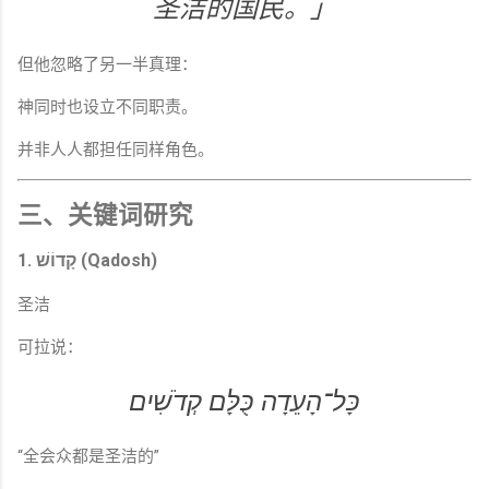
圣洁的国民。」
但他忽略了另一半真理：
神同时也设立不同职责。
并非人人都担任同样角色。
三、关键词研究
1. קָדוֹשׁ (Qadosh)
圣洁
可拉说：
כָּל־הָעֵדָה כֻּלָּם קְדֹשִׁים
“全会众都是圣洁的”