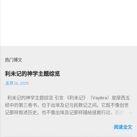
热门博文
利未记的神学主题综览
五月 26, 2025
利未记的神学主题综览 引言 《利未记》（Vayikra）是摩西五
经中的第三卷书，位于出埃及记与民数记之间。它既不像创世
记那样叙述历史，也不像出埃及记那样描绘拯救行动，而是将
焦点集中在 圣洁、礼仪、献祭与与神同居的生活准则 上。尽管
内容看似仪式化，《利未记》却揭示了 神的临在如何规范人类
阅读全文
社会与属灵生活 。 一、神的圣洁与人的回应 “你们要圣洁，因