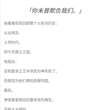
「你未曾欺负我们。」
接着撒母耳回顾整个以色列历史：
从出埃及、
士师时代、
到今天建立王国。
他指出：
百姓要求立王并非因为神失败了，
而是因为他们惧怕周围列国。
最后，
神借着雷雨回应撒母耳的祷告，
百姓大大惧怕，