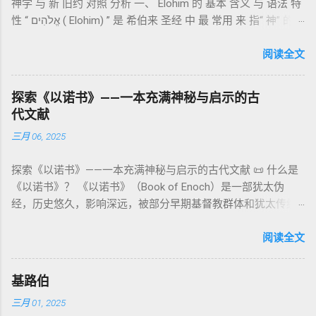
神学 与 新 旧约 对照 分析 一、 Elohim 的 基本 含义 与 语法 特
《比喻/相似喻之书》（37–71） ：频繁出现“ 那位人子/拣选
司是 圣所的看守者、律法的教导者与百姓的代求者 。他们的失
性 “ אֱלֹהִים ( Elohim) ” 是 希伯来 圣经 中 最 常用 来 指“ 神” 的
者/义者 ”，刻画末世审判与王权。 《天文之书》（72–82） ：
败（如拿答与亚比户擅献凡火）立刻带来神的审判（利10
词汇， 其词 根 是 אֵל ( El) ， 意思 为“ 能力 者” 或“ 有权 柄
阐释**364日“以诺历”**与天体秩序。 《梦异之书》（83–90）
章），显示敬拜的严肃性。 四、洁净与不洁：属灵与社会的界
者”。 ✦ 语法 现象： Elohim 是 一个 复数 形式 （“- im” 后
阅读全文
：以异象回顾以色列史并预示末世。 《以诺书信》（91–108）
限 第11–15章讲述关于食物、疾病（如大麻风）、体液等“洁净
缀）， 但 常 与 单数 动词 搭配 使用， 表示 独 一 真神（ 如 创
：智慧训诫、“祸哉”、义人与恶人的结局等。 提示：另有《二
与不洁”的律例。其目的不是为了迷信或隔离，而是建立 圣洁与
世 记 1: 1）； 在 其他 语 境 中也 可 用于 复数 意义， 如 指 多
以诺书》（斯拉夫文）与《三以诺书》（希伯来文），属更晚
秩序感 ，帮助以色列人活在神的同在中。 “洁净”不是等同于“无
探索《以诺书》——一本充满神秘与启示的古
神、 属 灵 存在、 审判 官 等； 因此， 需 借助 上下文 判断 语
期以诺传统，不等同于《一以诺书》。 二、为什么重要？——
罪”，而是不妨碍与神交往的状态。圣所是神居住之地，进入必
代文献
义 和 神学 定位 。 二、 希伯来 圣经 中 Elohim 的 主要 用法 与
它是新约作者与读者共享的“语境词典” 1）新约中的直接/间接
须经过象征性与礼仪性的预备。 五、赎罪日与神同居的中心 第
三月 06, 2025
示例 分类 类型 用法 说明 示例 经文 含义 1. 真神 指 以色列 的
呼应 犹大书14–15 几乎逐字引 1 Enoch 1:9（“主带着千万圣者
16章描述每年一次的“赎罪日”（Yom Kippur），大祭司进入至
独 一 真神 创 1: 1 独 一 真神（ The God） 2. 假 神 外 邦 民族
降临审判众人”）； 犹6、彼后2:4 关于“犯罪天使被拘禁”与以诺
圣所，用血为圣所与百姓遮罪。 这是整卷《利未记》的神学中
探索《以诺书》——一本充满神秘与启示的古代文献 📜 什么是
所 崇拜 的 神祇 出 20: 3 假 神/ 偶像（ gods） 3. 属 灵 存在
的“深渊囚禁”叙事共振。 彼后2:4 用“ 他他路斯 （Tartarus）”指
心： 神愿意居住在人中间； 罪必须被遮盖才能维持这同在；
《以诺书》？ 《以诺书》（Book of Enoch）是一部犹太伪
神 的 众 子、 天使、 神圣 议会 成员 诗 82: 1, 申 32: 8– 9
天使囚禁之所，贴近以诺传统语境。 福音书/启示录 中的“ 人子
神主动提供遮罪之道（两个祭牲，特别是“为耶和华”的与“归于
经，历史悠久，影响深远，被部分早期基督教群体和犹太传统
神圣 存在（ divine beings） 4. 法官 被 委托 施行 神 审判者 出
来临与天使同来、坐在荣耀宝座审判列国 ”（太24–25；启1、
亚撒泻勒”的）。 这预表...
所珍视。它以圣经中的以诺（Enoch）——亚当的七世孙、挪亚
22: 8– 9， 诗 82: 6 法官（ judges），可能是神圣议会成员 5. 神
14、19）与《比喻之书》的“人子”母题同一语义场。 恶灵/污鬼
的曾祖父——的名义写成，包含大量关于天使、堕落、审判和弥
阅读全文
权 代表 受托 执行 神 旨意 的 人（ 如 摩西） 出 7: 1 神 的 代言
观 ：以诺将“巨人之灵”为游行污灵的渊源学解释，补给了新约
赛亚的异象。 📖 圣经中的以诺 （创世记 5:24）： “以诺与神同
人（ divine proxy） 6. 强调 威严 复数 形式 强调 尊贵 超自然 的
驱魔叙事背后的“灵界词库”（可1、路8；亦参弗6:12“执政掌
行，神将他取去，他就不在世了。” 这一神秘的记载激发了后世
显现 撒 上 28: 13 灵界 显现 或 尊称（ majestic plural） 三、
权”）。 阴间与审判意象 ：Sheol 的分区、册卷与火刑等图像，
基路伯
关于以诺与神的关系、天国奥秘的丰富想象。《以诺书》便是
每一 类 的 代表 经文 解读 1. 真神 的 独 一 性（ 创世 记 1: 1） “
帮助理解耶稣的审判比喻与《启示录》的审判美学。 社会伦理
三月 01, 2025
这种想象的结晶。 📖《以诺书》的主要内容 《以诺书》并非一
בְּרֵאשִׁית בָּרָא אֱלֹהִים...” “ 起初， 神（ Elohim） 创造 天地。” 尽
：以诺传统对压迫者的“祸哉”，与 雅各书 对不义富者的警告