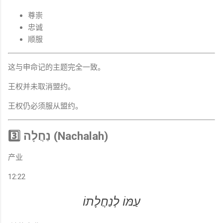
尊崇
忠诚
顺服
这与申命记的主题完全一致。
王权并未取消盟约。
王权仍必须服从盟约。
3️⃣ נַחֲלָה (Nachalah)
产业
12:22
עַמּוֹ לְנַחֲלָתוֹ