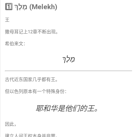
1️⃣ מֶלֶךְ (Melekh)
王
撒母耳记上12章不断出现。
希伯来文：
מֶלֶךְ
古代近东国家几乎都有王。
但以色列原本有一个特殊身份：
耶和华是他们的王。
因此，
建立人间王权本身并非罪。