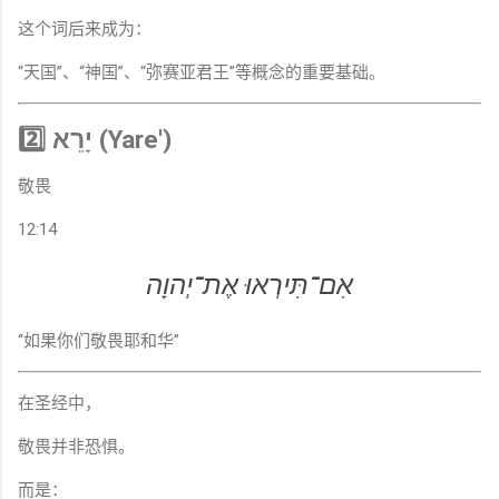
这个词后来成为：
“天国”、“神国”、“弥赛亚君王”等概念的重要基础。
2️⃣ יָרֵא (Yare')
敬畏
12:14
אִם־תִּירְאוּ אֶת־יְהוָה
“如果你们敬畏耶和华”
在圣经中，
敬畏并非恐惧。
而是：