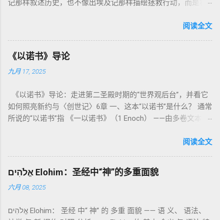
记那样叙述历史，也不像出埃及记那样描绘拯救行动，而是将
焦点集中在 圣洁、礼仪、献祭与与神同居的生活准则 上。尽管
内容看似仪式化，《利未记》却揭示了 神的临在如何规范人类
阅读全文
社会与属灵生活 。 一、神的圣洁与人的回应 “你们要圣洁，因
为我耶和华你们的神是圣洁的。”（利未记19:2） 这节经文构成
《以诺书》导论
整卷书的中心神学。希伯来文“קָדוֹשׁ”（kadosh）不仅意味着道
九月 17, 2025
德上的圣洁，更意味着“分别出来”、“归属于神”。 《利未记》教
导人如何通过祭献、饮食、节期、社会正义等方面在实际生活
《以诺书》导论：走进第二圣殿时期的“世界观后台”，并看它
中活出“圣洁”。圣洁不仅是内心态度，更是生活方式。 二、献
如何照亮新约与〈创世记〉6章 一、这本“以诺书”是什么？ 通常
祭制度：与神相交的通道 前七章详细描述五种祭： 燔祭
所说的“以诺书”指 《一以诺书》（1 Enoch） ——由多卷文本构
（olah）：全然献上，象征奉献与赎罪； 素祭 （minchah）：
成的犹太启示文学合集，成书于 第二圣殿时期 （约公元前3—1
感恩的麦祭，象征生活之献； 平安祭 （shelamim）：人与神
世纪），虽不在犹太/基督教主流正典之内（ 埃塞俄比亚正教
阅读全文
团契的象征； 赎罪祭 （chatat）：针对无意之罪的遮盖； 赎愆
视为正典），却在耶稣与使徒的时代 影响极大 。完整文本以
祭 （asham）：针对特定罪行的赔偿与赎回。 这些制度不是单
吉兹语（埃塞俄比亚语） 保存， 死海古卷 出土了多份 阿拉姆
纯宗教仪式，而是 神提供给罪人恢复关系的方式 。 希伯来文
אֱלֹהִים Elohim：圣经中“神”的多重面貌
语 残卷，另有 希腊文 片段，显示其广泛流传。 《一以诺书》
“כפר”（kaphar）意为“遮盖、和解”，显示出神主动设立机制使
六月 08, 2025
大体由五部分组成（作者与年代各异）： 《守望者之书》（1–
祂的子民得洁净并维系同在。 三、祭司制度与敬拜秩序 亚伦与
36） ：叙述堕落天使“ 守望者 ”（Aram. ʿîrîn ，参但4）与人女
他的子孙被设立为祭司，是以色列人与神之间的中保。《利未
אֱלֹהִים Elohim： 圣经 中“ 神” 的 多重 面貌 —— 语 义、 语法、
通婚、巨人（尼非利人）的出现，以及神对其囚禁与审判。
记》强调他们的洁净、服饰、行为都必须与神的圣洁相称。 祭