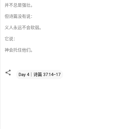
并不总是强壮。
但诗篇没有说：
义人永远不会软弱。
它说：
神会托住他们。
Day 4｜诗篇 37:14–17
评
论