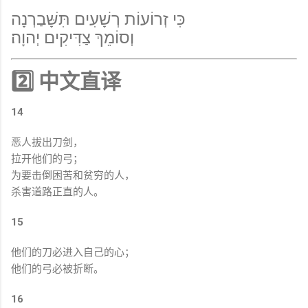
כִּי זְרוֹעוֹת רְשָׁעִים תִּשָּׁבַרְנָה
וְסוֹמֵךְ צַדִּיקִים יְהוָה׃
2️⃣ 中文直译
14
恶人拔出刀剑，
拉开他们的弓；
为要击倒困苦和贫穷的人，
杀害道路正直的人。
15
他们的刀必进入自己的心；
他们的弓必被折断。
16