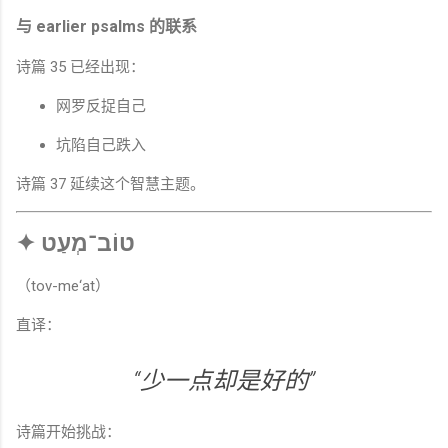
与 earlier psalms 的联系
诗篇 35 已经出现：
网罗反捉自己
坑陷自己跌入
诗篇 37 延续这个智慧主题。
✦ טוֹב־מְעַט
（tov-me‘at）
直译：
“少一点却是好的”
诗篇开始挑战：