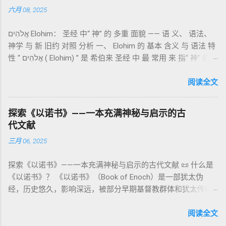
“כפר”（kaphar）意为“遮盖、和解”，显示出神主动设立机制使
六月 08, 2025
大体由五部分组成（作者与年代各异）： 《守望者之书》（1–
祂的子民得洁净并维系同在。 三、祭司制度与敬拜秩序 亚伦与
36） ：叙述堕落天使“ 守望者 ”（Aram. ʿîrîn ，参但4）与人女
他的子孙被设立为祭司，是以色列人与神之间的中保。《利未
אֱלֹהִים Elohim： 圣经 中“ 神” 的 多重 面貌 —— 语 义、 语法、
通婚、巨人（尼非利人）的出现，以及神对其囚禁与审判。
记》强调他们的洁净、服饰、行为都必须与神的圣洁相称。 祭
神学 与 新 旧约 对照 分析 一、 Elohim 的 基本 含义 与 语法 特
《比喻/相似喻之书》（37–71） ：频繁出现“ 那位人子/拣选
司是 圣所的看守者、律法的教导者与百姓的代求者 。他们的失
性 “ אֱלֹהִים ( Elohim) ” 是 希伯来 圣经 中 最 常用 来 指“ 神” 的
者/义者 ”，刻画末世审判与王权。 《天文之书》（72–82） ：
败（如拿答与亚比户擅献凡火）立刻带来神的审判（利10
词汇， 其词 根 是 אֵל ( El) ， 意思 为“ 能力 者” 或“ 有权 柄
阐释**364日“以诺历”**与天体秩序。 《梦异之书》（83–90）
章），显示敬拜的严肃性。 四、洁净与不洁：属灵与社会的界
者”。 ✦ 语法 现象： Elohim 是 一个 复数 形式 （“- im” 后
阅读全文
：以异象回顾以色列史并预示末世。 《以诺书信》（91–108）
限 第11–15章讲述关于食物、疾病（如大麻风）、体液等“洁净
缀）， 但 常 与 单数 动词 搭配 使用， 表示 独 一 真神（ 如 创
：智慧训诫、“祸哉”、义人与恶人的结局等。 提示：另有《二
与不洁”的律例。其目的不是为了迷信或隔离，而是建立 圣洁与
世 记 1: 1）； 在 其他 语 境 中也 可 用于 复数 意义， 如 指 多
以诺书》（斯拉夫文）与《三以诺书》（希伯来文），属更晚
秩序感 ，帮助以色列人活在神的同在中。 “洁净”不是等同于“无
探索《以诺书》——一本充满神秘与启示的古
神、 属 灵 存在、 审判 官 等； 因此， 需 借助 上下文 判断 语
期以诺传统，不等同于《一以诺书》。 二、为什么重要？——
罪”，而是不妨碍与神交往的状态。圣所是神居住之地，进入必
代文献
义 和 神学 定位 。 二、 希伯来 圣经 中 Elohim 的 主要 用法 与
它是新约作者与读者共享的“语境词典” 1）新约中的直接/间接
须经过象征性与礼仪性的预备。 五、赎罪日与神同居的中心 第
三月 06, 2025
示例 分类 类型 用法 说明 示例 经文 含义 1. 真神 指 以色列 的
呼应 犹大书14–15 几乎逐字引 1 Enoch 1:9（“主带着千万圣者
16章描述每年一次的“赎罪日”（Yom Kippur），大祭司进入至
独 一 真神 创 1: 1 独 一 真神（ The God） 2. 假 神 外 邦 民族
降临审判众人”）； 犹6、彼后2:4 关于“犯罪天使被拘禁”与以诺
圣所，用血为圣所与百姓遮罪。 这是整卷《利未记》的神学中
探索《以诺书》——一本充满神秘与启示的古代文献 📜 什么是
所 崇拜 的 神祇 出 20: 3 假 神/ 偶像（ gods） 3. 属 灵 存在
的“深渊囚禁”叙事共振。 彼后2:4 用“ 他他路斯 （Tartarus）”指
心： 神愿意居住在人中间； 罪必须被遮盖才能维持这同在；
《以诺书》？ 《以诺书》（Book of Enoch）是一部犹太伪
神 的 众 子、 天使、 神圣 议会 成员 诗 82: 1, 申 32: 8– 9
天使囚禁之所，贴近以诺传统语境。 福音书/启示录 中的“ 人子
神主动提供遮罪之道（两个祭牲，特别是“为耶和华”的与“归于
经，历史悠久，影响深远，被部分早期基督教群体和犹太传统
神圣 存在（ divine beings） 4. 法官 被 委托 施行 神 审判者 出
来临与天使同来、坐在荣耀宝座审判列国 ”（太24–25；启1、
亚撒泻勒”的）。 这预表...
所珍视。它以圣经中的以诺（Enoch）——亚当的七世孙、挪亚
22: 8– 9， 诗 82: 6 法官（ judges），可能是神圣议会成员 5. 神
14、19）与《比喻之书》的“人子”母题同一语义场。 恶灵/污鬼
的曾祖父——的名义写成，包含大量关于天使、堕落、审判和弥
阅读全文
权 代表 受托 执行 神 旨意 的 人（ 如 摩西） 出 7: 1 神 的 代言
观 ：以诺将“巨人之灵”为游行污灵的渊源学解释，补给了新约
赛亚的异象。 📖 圣经中的以诺 （创世记 5:24）： “以诺与神同