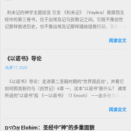
利未记的神学主题综览 引言 《利未记》（Vayikra）是摩西五
经中的第三卷书，位于出埃及记与民数记之间。它既不像创世
记那样叙述历史，也不像出埃及记那样描绘拯救行动，而是将
焦点集中在 圣洁、礼仪、献祭与与神同居的生活准则 上。尽管
内容看似仪式化，《利未记》却揭示了 神的临在如何规范人类
阅读全文
社会与属灵生活 。 一、神的圣洁与人的回应 “你们要圣洁，因
为我耶和华你们的神是圣洁的。”（利未记19:2） 这节经文构成
《以诺书》导论
整卷书的中心神学。希伯来文“קָדוֹשׁ”（kadosh）不仅意味着道
九月 17, 2025
德上的圣洁，更意味着“分别出来”、“归属于神”。 《利未记》教
导人如何通过祭献、饮食、节期、社会正义等方面在实际生活
《以诺书》导论：走进第二圣殿时期的“世界观后台”，并看它
中活出“圣洁”。圣洁不仅是内心态度，更是生活方式。 二、献
如何照亮新约与〈创世记〉6章 一、这本“以诺书”是什么？ 通常
祭制度：与神相交的通道 前七章详细描述五种祭： 燔祭
所说的“以诺书”指 《一以诺书》（1 Enoch） ——由多卷文本构
（olah）：全然献上，象征奉献与赎罪； 素祭 （minchah）：
成的犹太启示文学合集，成书于 第二圣殿时期 （约公元前3—1
感恩的麦祭，象征生活之献； 平安祭 （shelamim）：人与神
世纪），虽不在犹太/基督教主流正典之内（ 埃塞俄比亚正教
阅读全文
团契的象征； 赎罪祭 （chatat）：针对无意之罪的遮盖； 赎愆
视为正典），却在耶稣与使徒的时代 影响极大 。完整文本以
祭 （asham）：针对特定罪行的赔偿与赎回。 这些制度不是单
吉兹语（埃塞俄比亚语） 保存， 死海古卷 出土了多份 阿拉姆
纯宗教仪式，而是 神提供给罪人恢复关系的方式 。 希伯来文
אֱלֹהִים Elohim：圣经中“神”的多重面貌
语 残卷，另有 希腊文 片段，显示其广泛流传。 《一以诺书》