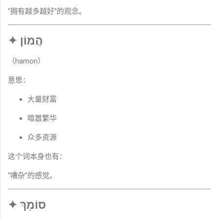
“拥有越多越好”的观念。
✦ הֲמוֹן
（hamon）
意思：
大量财富
喧嚣繁华
众多资源
这个词本身也有：
“嘈杂”的感觉。
✦ סוֹמֵךְ