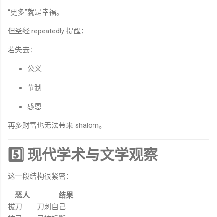
“更多”就是幸福。
但圣经 repeatedly 提醒：
若失去：
公义
节制
感恩
再多财富也无法带来 shalom。
5️⃣ 现代学术与文学观察
这一段结构很紧密：
恶人
结果
拔刀
刀刺自己