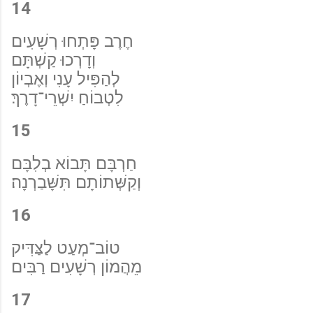
14
חֶרֶב פָּתְחוּ רְשָׁעִים
וְדָרְכוּ קַשְׁתָּם
לְהַפִּיל עָנִי וְאֶבְיוֹן
לִטְבוֹחַ יִשְׁרֵי־דָרֶךְ׃
15
חַרְבָּם תָּבוֹא בְלִבָּם
וְקַשְּׁתוֹתָם תִּשָּׁבַרְנָה׃
16
טוֹב־מְעַט לַצַּדִּיק
מֵהֲמוֹן רְשָׁעִים רַבִּים׃
17