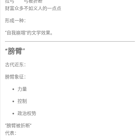
拉弓
弓被折断
财富众多
不如义人的一点点
形成一种：
“自我崩塌”的文学效果。
“膀臂”
古代近东：
膀臂象征：
力量
控制
政治权势
“膀臂被折断”
代表：