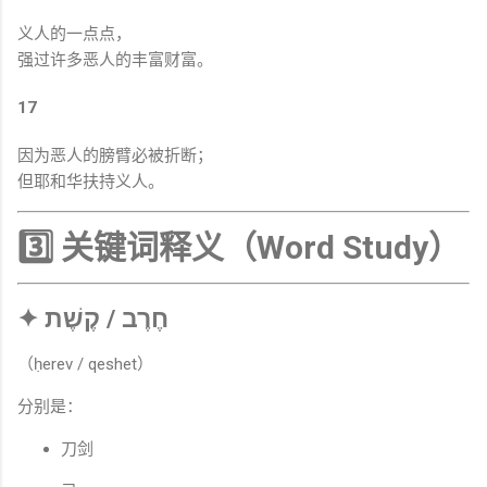
义人的一点点，
强过许多恶人的丰富财富。
17
因为恶人的膀臂必被折断；
但耶和华扶持义人。
3️⃣ 关键词释义（Word Study）
✦ חֶרֶב / קֶשֶׁת
（ḥerev / qeshet）
分别是：
刀剑