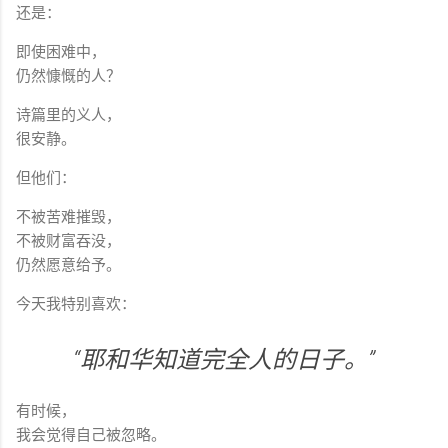
还是：
即使困难中，
仍然慷慨的人？
诗篇里的义人，
很安静。
但他们：
不被苦难摧毁，
不被财富吞没，
仍然愿意给予。
今天我特别喜欢：
“耶和华知道完全人的日子。”
有时候，
我会觉得自己被忽略。