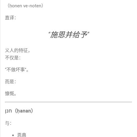
（ḥonen ve-noten）
直译：
“施恩并给予”
义人的特征，
不仅是：
“不做坏事”。
而是：
慷慨。
חנן（ḥanan）
与：
恩典