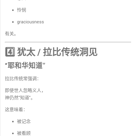
怜悯
graciousness
有关。
4️⃣ 犹太 / 拉比传统洞见
“耶和华知道”
拉比传统常强调：
即使世人忽略义人，
神仍然“知道”。
这意味着：
被记念
被看顾