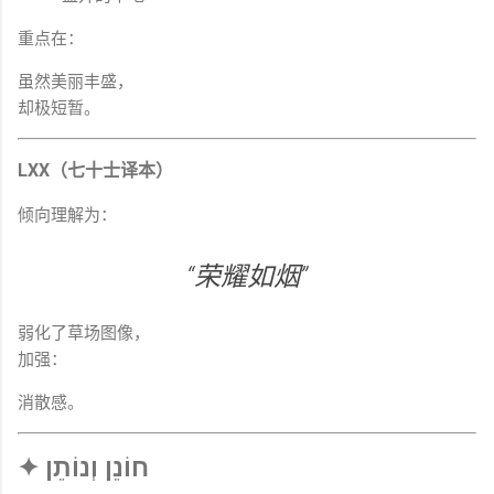
重点在：
虽然美丽丰盛，
却极短暂。
LXX（七十士译本）
倾向理解为：
“荣耀如烟”
弱化了草场图像，
加强：
消散感。
✦ חוֹנֵן וְנוֹתֵן