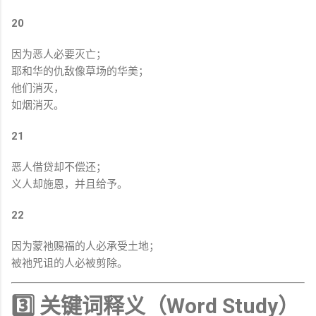
20
因为恶人必要灭亡；
耶和华的仇敌像草场的华美；
他们消灭，
如烟消灭。
21
恶人借贷却不偿还；
义人却施恩，并且给予。
22
因为蒙祂赐福的人必承受土地；
被祂咒诅的人必被剪除。
3️⃣ 关键词释义（Word Study）