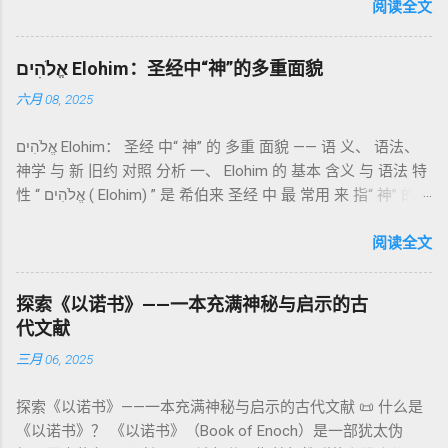
世纪），虽不在犹太/基督教主流正典之内（ 埃塞俄比亚正教
阅读全文
团契的象征； 赎罪祭 （chatat）：针对无意之罪的遮盖； 赎愆
视为正典），却在耶稣与使徒的时代 影响极大 。完整文本以
祭 （asham）：针对特定罪行的赔偿与赎回。 这些制度不是单
吉兹语（埃塞俄比亚语） 保存， 死海古卷 出土了多份 阿拉姆
纯宗教仪式，而是 神提供给罪人恢复关系的方式 。 希伯来文
אֱלֹהִים Elohim：圣经中“神”的多重面貌
语 残卷，另有 希腊文 片段，显示其广泛流传。 《一以诺书》
“כפר”（kaphar）意为“遮盖、和解”，显示出神主动设立机制使
六月 08, 2025
大体由五部分组成（作者与年代各异）： 《守望者之书》（1–
祂的子民得洁净并维系同在。 三、祭司制度与敬拜秩序 亚伦与
36） ：叙述堕落天使“ 守望者 ”（Aram. ʿîrîn ，参但4）与人女
他的子孙被设立为祭司，是以色列人与神之间的中保。《利未
אֱלֹהִים Elohim： 圣经 中“ 神” 的 多重 面貌 —— 语 义、 语法、
通婚、巨人（尼非利人）的出现，以及神对其囚禁与审判。
记》强调他们的洁净、服饰、行为都必须与神的圣洁相称。 祭
神学 与 新 旧约 对照 分析 一、 Elohim 的 基本 含义 与 语法 特
《比喻/相似喻之书》（37–71） ：频繁出现“ 那位人子/拣选
司是 圣所的看守者、律法的教导者与百姓的代求者 。他们的失
性 “ אֱלֹהִים ( Elohim) ” 是 希伯来 圣经 中 最 常用 来 指“ 神” 的
者/义者 ”，刻画末世审判与王权。 《天文之书》（72–82） ：
败（如拿答与亚比户擅献凡火）立刻带来神的审判（利10
词汇， 其词 根 是 אֵל ( El) ， 意思 为“ 能力 者” 或“ 有权 柄
阐释**364日“以诺历”**与天体秩序。 《梦异之书》（83–90）
章），显示敬拜的严肃性。 四、洁净与不洁：属灵与社会的界
者”。 ✦ 语法 现象： Elohim 是 一个 复数 形式 （“- im” 后
阅读全文
：以异象回顾以色列史并预示末世。 《以诺书信》（91–108）
限 第11–15章讲述关于食物、疾病（如大麻风）、体液等“洁净
缀）， 但 常 与 单数 动词 搭配 使用， 表示 独 一 真神（ 如 创
：智慧训诫、“祸哉”、义人与恶人的结局等。 提示：另有《二
与不洁”的律例。其目的不是为了迷信或隔离，而是建立 圣洁与
世 记 1: 1）； 在 其他 语 境 中也 可 用于 复数 意义， 如 指 多
以诺书》（斯拉夫文）与《三以诺书》（希伯来文），属更晚
秩序感 ，帮助以色列人活在神的同在中。 “洁净”不是等同于“无
探索《以诺书》——一本充满神秘与启示的古
神、 属 灵 存在、 审判 官 等； 因此， 需 借助 上下文 判断 语
期以诺传统，不等同于《一以诺书》。 二、为什么重要？——
罪”，而是不妨碍与神交往的状态。圣所是神居住之地，进入必
代文献
义 和 神学 定位 。 二、 希伯来 圣经 中 Elohim 的 主要 用法 与
它是新约作者与读者共享的“语境词典” 1）新约中的直接/间接
须经过象征性与礼仪性的预备。 五、赎罪日与神同居的中心 第
三月 06, 2025
示例 分类 类型 用法 说明 示例 经文 含义 1. 真神 指 以色列 的
呼应 犹大书14–15 几乎逐字引 1 Enoch 1:9（“主带着千万圣者
16章描述每年一次的“赎罪日”（Yom Kippur），大祭司进入至
独 一 真神 创 1: 1 独 一 真神（ The God） 2. 假 神 外 邦 民族
降临审判众人”）； 犹6、彼后2:4 关于“犯罪天使被拘禁”与以诺
圣所，用血为圣所与百姓遮罪。 这是整卷《利未记》的神学中
探索《以诺书》——一本充满神秘与启示的古代文献 📜 什么是
所 崇拜 的 神祇 出 20: 3 假 神/ 偶像（ gods） 3. 属 灵 存在
的“深渊囚禁”叙事共振。 彼后2:4 用“ 他他路斯 （Tartarus）”指
心： 神愿意居住在人中间； 罪必须被遮盖才能维持这同在；
《以诺书》？ 《以诺书》（Book of Enoch）是一部犹太伪
神 的 众 子、 天使、 神圣 议会 成员 诗 82: 1, 申 32: 8– 9
天使囚禁之所，贴近以诺传统语境。 福音书/启示录 中的“ 人子
神主动提供遮罪之道（两个祭牲，特别是“为耶和华”的与“归于