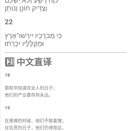
לֹוֶה רָשָׁע וְלֹא יְשַׁלֵּם
וְצַדִּיק חוֹנֵן וְנוֹתֵן׃
22
כִּי מְבֹרָכָיו יִירְשׁוּ־אָרֶץ
וּמְקֻלָּלָיו יִכָּרֵתוּ׃
2️⃣ 中文直译
18
耶和华知道完全人的日子；
他们的产业要存到永远。
19
在患难的时候，他们不致羞愧；
在饥荒的日子，他们仍得饱足。