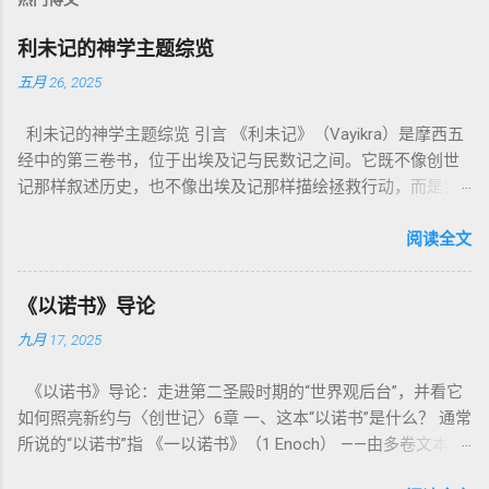
利未记的神学主题综览
五月 26, 2025
利未记的神学主题综览 引言 《利未记》（Vayikra）是摩西五
经中的第三卷书，位于出埃及记与民数记之间。它既不像创世
记那样叙述历史，也不像出埃及记那样描绘拯救行动，而是将
焦点集中在 圣洁、礼仪、献祭与与神同居的生活准则 上。尽管
内容看似仪式化，《利未记》却揭示了 神的临在如何规范人类
阅读全文
社会与属灵生活 。 一、神的圣洁与人的回应 “你们要圣洁，因
为我耶和华你们的神是圣洁的。”（利未记19:2） 这节经文构成
《以诺书》导论
整卷书的中心神学。希伯来文“קָדוֹשׁ”（kadosh）不仅意味着道
九月 17, 2025
德上的圣洁，更意味着“分别出来”、“归属于神”。 《利未记》教
导人如何通过祭献、饮食、节期、社会正义等方面在实际生活
《以诺书》导论：走进第二圣殿时期的“世界观后台”，并看它
中活出“圣洁”。圣洁不仅是内心态度，更是生活方式。 二、献
如何照亮新约与〈创世记〉6章 一、这本“以诺书”是什么？ 通常
祭制度：与神相交的通道 前七章详细描述五种祭： 燔祭
所说的“以诺书”指 《一以诺书》（1 Enoch） ——由多卷文本构
（olah）：全然献上，象征奉献与赎罪； 素祭 （minchah）：
成的犹太启示文学合集，成书于 第二圣殿时期 （约公元前3—1
感恩的麦祭，象征生活之献； 平安祭 （shelamim）：人与神