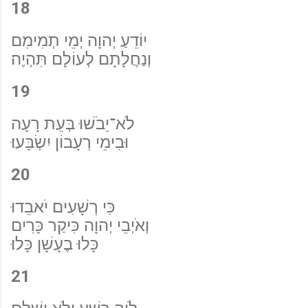
18
יוֹדֵעַ יְהוָה יְמֵי תְמִימִם
וְנַחֲלָתָם לְעוֹלָם תִּהְיֶה׃
19
לֹא־יֵבֹשׁוּ בְּעֵת רָעָה
וּבִימֵי רְעָבוֹן יִשְׂבָּעוּ׃
20
כִּי רְשָׁעִים יֹאבֵדוּ
וְאֹיְבֵי יְהוָה כִּיקַר כָּרִים
כָּלוּ בֶעָשָׁן כָּלוּ׃
21