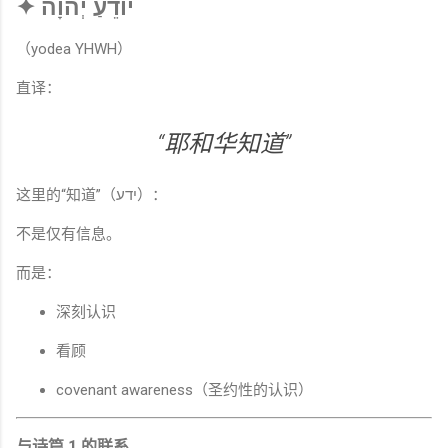
✦ יוֹדֵעַ יְהוָה
（yodea YHWH）
直译：
“耶和华知道”
这里的“知道”（ידע）：
不是仅有信息。
而是：
深刻认识
看顾
covenant awareness（圣约性的认识）
与诗篇 1 的联系