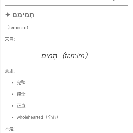
✦ תְמִימִם
（temimim）
来自：
תָּמִים（tamim）
意思：
完整
纯全
正直
wholehearted（全心）
不是：