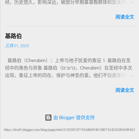
经，历史悠久，影响深远，被部分早期基督教群体和犹太传统
神圣 存在（ divine beings） 4. 法官 被 委托 施行 神 审判者 出
来临与天使同来、坐在荣耀宝座审判列国 ”（太24–25；启1、
亚撒泻勒”的）。 这预表...
所珍视。它以圣经中的以诺（Enoch）——亚当的七世孙、挪亚
22: 8– 9， 诗 82: 6 法官（ judges），可能是神圣议会成员 5. 神
14、19）与《比喻之书》的“人子”母题同一语义场。 恶灵/污鬼
的曾祖父——的名义写成，包含大量关于天使、堕落、审判和弥
阅读全文
权 代表 受托 执行 神 旨意 的 人（ 如 摩西） 出 7: 1 神 的 代言
观 ：以诺将“巨人之灵”为游行污灵的渊源学解释，补给了新约
赛亚的异象。 📖 圣经中的以诺 （创世记 5:24）： “以诺与神同
人（ divine proxy） 6. 强调 威严 复数 形式 强调 尊贵 超自然 的
驱魔叙事背后的“灵界词库”（可1、路8；亦参弗6:12“执政掌
行，神将他取去，他就不在世了。” 这一神秘的记载激发了后世
显现 撒 上 28: 13 灵界 显现 或 尊称（ majestic plural） 三、
权”）。 阴间与审判意象 ：Sheol 的分区、册卷与火刑等图像，
基路伯
关于以诺与神的关系、天国奥秘的丰富想象。《以诺书》便是
每一 类 的 代表 经文 解读 1. 真神 的 独 一 性（ 创世 记 1: 1） “
帮助理解耶稣的审判比喻与《启示录》的审判美学。 社会伦理
三月 01, 2025
这种想象的结晶。 📖《以诺书》的主要内容 《以诺书》并非一
בְּרֵאשִׁית בָּרָא אֱלֹהִים...” “ 起初， 神（ Elohim） 创造 天地。” 尽
：以诺传统对压迫者的“祸哉”，与 雅各书 对不义富者的警告
本单一的作品，而是由多个部分组成，大致包括： 1️⃣ 《守望者
管 Elohim 是 复数 形式， 但 与 动词“ 创造”（ בָּרָא） 为 单数，
（雅5）形成呼应。 ...
基路伯（Cherubim）：上帝与祂子民爱的象征 1. 基路伯在圣
之书》（1 Enoch 1-36） 讲述堕落天使（守望者，Watchers）
语法 结构 显示 这 是在 强调 一位 ...
经中的角色与异象 基路伯（כְּרוּבִים，Cherubim）在圣经中多次
如何违背神的命令，与人类女子结合，生下巨人（Nephilim）。
出现，象征上帝的同在、保护与神圣的爱。他们不仅是圣所的
这些天使教授人类各种知识，如金属锻造、药草使用和占星
守护者，更象征上帝与祂子民的亲密关系。 （1）伊甸园的守
术，导致地上的罪恶泛滥。 神最终审判这些堕落天使，并通过
护者 在《创世记》3:24中，基路伯首次出现，被安置在伊甸园
阅读全文
洪水洁净世界。 这一描述与《创世记 6:1-4》的“神的众子”相呼
的东边，守护生命树的道路： “于是把他赶出去了，又在伊甸园
应 ，表明堕落天使的故事在犹太传统中有着广泛的流传。 📖
的东边安设基路伯和四面转动发火焰的剑，要守住生命树的道
创世记 6:1-4 ： “当人在世上多起来，又生女儿的时候，神的众
路。” 基路伯的角色是保护圣洁的空间，防止堕落的人类再次进
子看见人的女子美貌，就随意挑选，娶来为妻。他们与女子交
由 Blogger 提供支持
入伊甸园。这象征着罪的阻隔，也反映出人类与神分离后的失
合后，生下了伟人（Nephilim），那时候的伟人就是古时英武有
落。 （2）会幕与圣殿中的基路伯 在《出埃及记》25:18-22，
名的人。” 📜 犹太解读 ： 许多犹太文献（如《以诺书》、《死
https://draft.blogger.com/blog/page/edit/3132001071556863949/3857324233090349431
基路伯被安置在约柜的遮盖上： “要用金子锤出两个基路伯，安
海古卷》）都将 “神的众子”解释为堕落的天使 ，即“守望者”