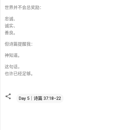
世界并不会总奖励：
忠诚、
诚实、
善良。
但诗篇提醒我：
神知道。
这句话，
也许已经足够。
Day 5｜诗篇 37:18–22
评
论