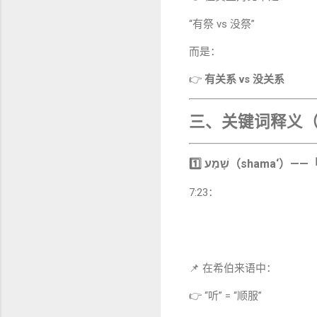
“有祭 vs 没祭”
而是：
👉
有关系 vs 没关系
三、关键词释义（Wo
1️⃣ שָׁמַע（shama
7:23：
📌 在希伯来语中：
👉 “听” = “顺服”