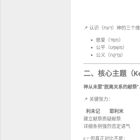
📌 认识（דַּעַת）神的
慈爱（חֶסֶד）
公平（מִשְׁפָּט）
公义（צְדָקָה）
二、核心主题（Key
神从未要“脱离关系的献祭”
📌 关键张力：
利未记
耶利米
建立献祭
质疑献祭
详细条例
强烈否定语气
👉 但真正对比不是：