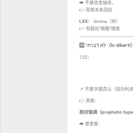
➡ 不是信息接收，
👉 而是关系回应
LXX：
ἀκούω（听）
👉 但弱化“顺服”维度
2️⃣ דִּבַּרְתִּי
7:22：
📌 不是字面否认（因为利
👉 而是：
相对强调（prophetic hype
➡ 意思是：