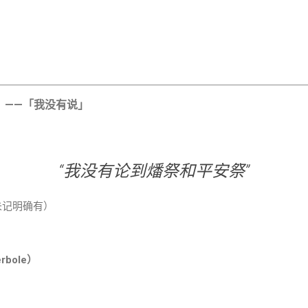
לֹא （lo dibarti）——「我没有说」
“我没有论到燔祭和平安祭”
未记明确有）
rbole）