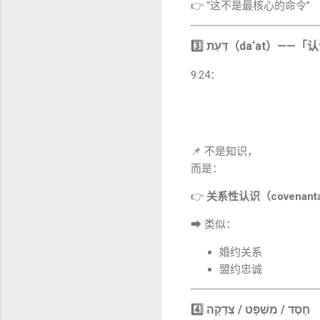
👉 “这不是最核心的命令”
3️⃣ דַּעַת（da‘at）—
9:24：
📌 不是知识，
而是：
👉
关系性认识（covenantal
➡ 类似：
婚约关系
盟约忠诚
4️⃣ חֶסֶד / מִשְׁפָּט / צְדָקָה