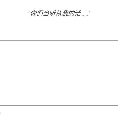
“你们当听从我的话……”
4）