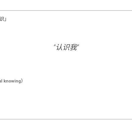
—「认识」
“认识我”
 knowing）