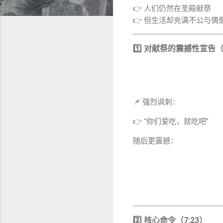
👉 人们仍然在圣殿献祭
👉 但生活却充满不公与偶
1️⃣ 对献祭的震撼性宣告（7
📌 强烈讽刺：
👉 “你们爱吃，就吃吧”
随后更震撼：
2️⃣ 核心命令（7:23）