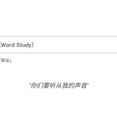
rd Study）
‘）——「听从」
“你们要听从我的声音”