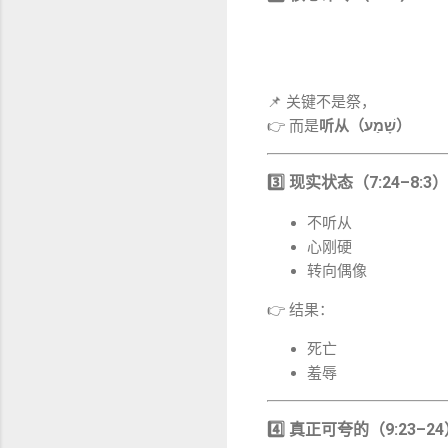
📌 关键不是祭，
👉 而是
听从（שָׁמַע）
3️⃣ 现实状态（7:24–8:3）
不听从
心刚硬
转向偶像
👉 结果：
死亡
羞辱
4️⃣ 真正可夸的（9:23–2