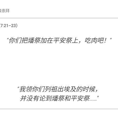
像崇拜
:21–23）
“你们把燔祭加在平安祭上，吃肉吧！”
“我领你们列祖出埃及的时候，
并没有论到燔祭和平安祭……”