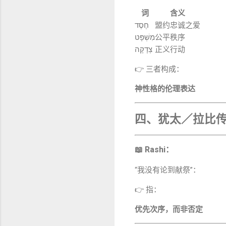
词
含义
חֶסֶד
盟约忠诚之爱
מִשְׁפָּט
公平秩序
צְדָקָה
正义行动
👉 三者构成：
神性格的伦理表达
四、犹太／拉比
📖 Rashi：
“我没有论到献祭”：
👉 指：
优先次序，而非否定