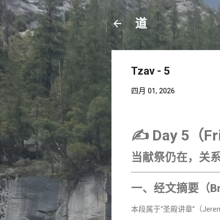
道
Tzav - 5
四月 01, 2026
✍️ Day 5（F
当献祭仍在，关系
一、经文摘要（Brie
本段属于“圣殿讲章”（Jere