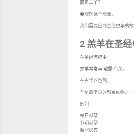
而是羔羊？
要理解这个形象，
我们需要回到圣经更早的故
2 羔羊在圣
在圣经传统中，
羔羊常常与
献祭
有关。
在古代以色列，
羊是最常见的献祭动物之一
例如：
每日献祭
节期献祭
赎罪仪式