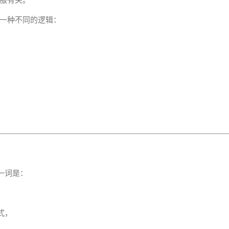
服有关。
一种不同的逻辑：
一词是：
式，