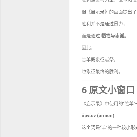
胜利通常与力量、战争和征
但《启示录》的画面提出了
胜利并不是通过暴力，
而是通过
牺牲与忠诚
。
因此，
羔羊既象征献祭，
也象征最终的胜利。
6 原文小窗口
《启示录》中使用的“羔羊”
ἀρνίον (arnion)
这个词是“羊”的一种较小形