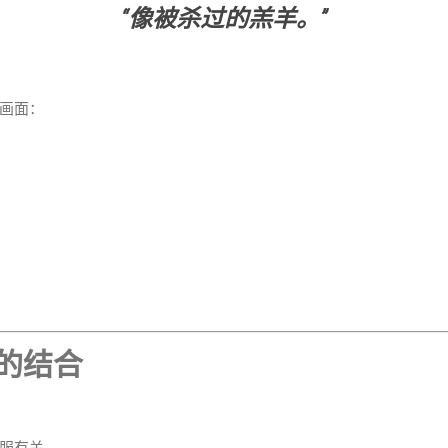
“像被杀过的羔羊。”
画面：
利的结合