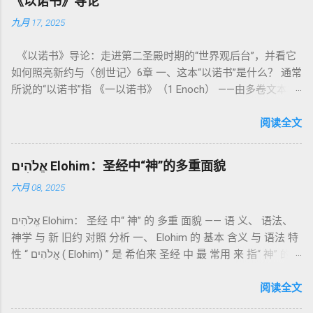
《以诺书》导论
整卷书的中心神学。希伯来文“קָדוֹשׁ”（kadosh）不仅意味着道
九月 17, 2025
德上的圣洁，更意味着“分别出来”、“归属于神”。 《利未记》教
导人如何通过祭献、饮食、节期、社会正义等方面在实际生活
《以诺书》导论：走进第二圣殿时期的“世界观后台”，并看它
中活出“圣洁”。圣洁不仅是内心态度，更是生活方式。 二、献
如何照亮新约与〈创世记〉6章 一、这本“以诺书”是什么？ 通常
祭制度：与神相交的通道 前七章详细描述五种祭： 燔祭
所说的“以诺书”指 《一以诺书》（1 Enoch） ——由多卷文本构
（olah）：全然献上，象征奉献与赎罪； 素祭 （minchah）：
成的犹太启示文学合集，成书于 第二圣殿时期 （约公元前3—1
感恩的麦祭，象征生活之献； 平安祭 （shelamim）：人与神
世纪），虽不在犹太/基督教主流正典之内（ 埃塞俄比亚正教
阅读全文
团契的象征； 赎罪祭 （chatat）：针对无意之罪的遮盖； 赎愆
视为正典），却在耶稣与使徒的时代 影响极大 。完整文本以
祭 （asham）：针对特定罪行的赔偿与赎回。 这些制度不是单
吉兹语（埃塞俄比亚语） 保存， 死海古卷 出土了多份 阿拉姆
纯宗教仪式，而是 神提供给罪人恢复关系的方式 。 希伯来文
אֱלֹהִים Elohim：圣经中“神”的多重面貌
语 残卷，另有 希腊文 片段，显示其广泛流传。 《一以诺书》
“כפר”（kaphar）意为“遮盖、和解”，显示出神主动设立机制使
六月 08, 2025
大体由五部分组成（作者与年代各异）： 《守望者之书》（1–
祂的子民得洁净并维系同在。 三、祭司制度与敬拜秩序 亚伦与
36） ：叙述堕落天使“ 守望者 ”（Aram. ʿîrîn ，参但4）与人女
他的子孙被设立为祭司，是以色列人与神之间的中保。《利未
אֱלֹהִים Elohim： 圣经 中“ 神” 的 多重 面貌 —— 语 义、 语法、
通婚、巨人（尼非利人）的出现，以及神对其囚禁与审判。
记》强调他们的洁净、服饰、行为都必须与神的圣洁相称。 祭
神学 与 新 旧约 对照 分析 一、 Elohim 的 基本 含义 与 语法 特
《比喻/相似喻之书》（37–71） ：频繁出现“ 那位人子/拣选
司是 圣所的看守者、律法的教导者与百姓的代求者 。他们的失
性 “ אֱלֹהִים ( Elohim) ” 是 希伯来 圣经 中 最 常用 来 指“ 神” 的
者/义者 ”，刻画末世审判与王权。 《天文之书》（72–82） ：
败（如拿答与亚比户擅献凡火）立刻带来神的审判（利10
词汇， 其词 根 是 אֵל ( El) ， 意思 为“ 能力 者” 或“ 有权 柄
阐释**364日“以诺历”**与天体秩序。 《梦异之书》（83–90）
章），显示敬拜的严肃性。 四、洁净与不洁：属灵与社会的界
者”。 ✦ 语法 现象： Elohim 是 一个 复数 形式 （“- im” 后
阅读全文
：以异象回顾以色列史并预示末世。 《以诺书信》（91–108）
限 第11–15章讲述关于食物、疾病（如大麻风）、体液等“洁净
缀）， 但 常 与 单数 动词 搭配 使用， 表示 独 一 真神（ 如 创
：智慧训诫、“祸哉”、义人与恶人的结局等。 提示：另有《二
与不洁”的律例。其目的不是为了迷信或隔离，而是建立 圣洁与