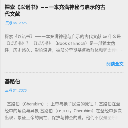
世 记 1: 1）； 在 其他 语 境 中也 可 用于 复数 意义， 如 指 多
以诺书》（斯拉夫文）与《三以诺书》（希伯来文），属更晚
秩序感 ，帮助以色列人活在神的同在中。 “洁净”不是等同于“无
探索《以诺书》——一本充满神秘与启示的古
神、 属 灵 存在、 审判 官 等； 因此， 需 借助 上下文 判断 语
期以诺传统，不等同于《一以诺书》。 二、为什么重要？——
罪”，而是不妨碍与神交往的状态。圣所是神居住之地，进入必
代文献
义 和 神学 定位 。 二、 希伯来 圣经 中 Elohim 的 主要 用法 与
它是新约作者与读者共享的“语境词典” 1）新约中的直接/间接
须经过象征性与礼仪性的预备。 五、赎罪日与神同居的中心 第
三月 06, 2025
示例 分类 类型 用法 说明 示例 经文 含义 1. 真神 指 以色列 的
呼应 犹大书14–15 几乎逐字引 1 Enoch 1:9（“主带着千万圣者
16章描述每年一次的“赎罪日”（Yom Kippur），大祭司进入至
独 一 真神 创 1: 1 独 一 真神（ The God） 2. 假 神 外 邦 民族
降临审判众人”）； 犹6、彼后2:4 关于“犯罪天使被拘禁”与以诺
圣所，用血为圣所与百姓遮罪。 这是整卷《利未记》的神学中
探索《以诺书》——一本充满神秘与启示的古代文献 📜 什么是
所 崇拜 的 神祇 出 20: 3 假 神/ 偶像（ gods） 3. 属 灵 存在
的“深渊囚禁”叙事共振。 彼后2:4 用“ 他他路斯 （Tartarus）”指
心： 神愿意居住在人中间； 罪必须被遮盖才能维持这同在；
《以诺书》？ 《以诺书》（Book of Enoch）是一部犹太伪
神 的 众 子、 天使、 神圣 议会 成员 诗 82: 1, 申 32: 8– 9
天使囚禁之所，贴近以诺传统语境。 福音书/启示录 中的“ 人子
神主动提供遮罪之道（两个祭牲，特别是“为耶和华”的与“归于
经，历史悠久，影响深远，被部分早期基督教群体和犹太传统
神圣 存在（ divine beings） 4. 法官 被 委托 施行 神 审判者 出
来临与天使同来、坐在荣耀宝座审判列国 ”（太24–25；启1、
亚撒泻勒”的）。 这预表...
所珍视。它以圣经中的以诺（Enoch）——亚当的七世孙、挪亚
22: 8– 9， 诗 82: 6 法官（ judges），可能是神圣议会成员 5. 神
14、19）与《比喻之书》的“人子”母题同一语义场。 恶灵/污鬼
的曾祖父——的名义写成，包含大量关于天使、堕落、审判和弥
阅读全文
权 代表 受托 执行 神 旨意 的 人（ 如 摩西） 出 7: 1 神 的 代言
观 ：以诺将“巨人之灵”为游行污灵的渊源学解释，补给了新约
赛亚的异象。 📖 圣经中的以诺 （创世记 5:24）： “以诺与神同
人（ divine proxy） 6. 强调 威严 复数 形式 强调 尊贵 超自然 的
驱魔叙事背后的“灵界词库”（可1、路8；亦参弗6:12“执政掌
行，神将他取去，他就不在世了。” 这一神秘的记载激发了后世
显现 撒 上 28: 13 灵界 显现 或 尊称（ majestic plural） 三、
权”）。 阴间与审判意象 ：Sheol 的分区、册卷与火刑等图像，
基路伯
关于以诺与神的关系、天国奥秘的丰富想象。《以诺书》便是
每一 类 的 代表 经文 解读 1. 真神 的 独 一 性（ 创世 记 1: 1） “
帮助理解耶稣的审判比喻与《启示录》的审判美学。 社会伦理
三月 01, 2025
这种想象的结晶。 📖《以诺书》的主要内容 《以诺书》并非一
בְּרֵאשִׁית בָּרָא אֱלֹהִים...” “ 起初， 神（ Elohim） 创造 天地。” 尽
：以诺传统对压迫者的“祸哉”，与 雅各书 对不义富者的警告
本单一的作品，而是由多个部分组成，大致包括： 1️⃣ 《守望者
管 Elohim 是 复数 形式， 但 与 动词“ 创造”（ בָּרָא） 为 单数，
（雅5）形成呼应。 ...
基路伯（Cherubim）：上帝与祂子民爱的象征 1. 基路伯在圣
之书》（1 Enoch 1-36） 讲述堕落天使（守望者，Watchers）
语法 结构 显示 这 是在 强调 一位 ...
经中的角色与异象 基路伯（כְּרוּבִים，Cherubim）在圣经中多次
如何违背神的命令，与人类女子结合，生下巨人（Nephilim）。
出现，象征上帝的同在、保护与神圣的爱。他们不仅是圣所的
这些天使教授人类各种知识，如金属锻造、药草使用和占星
守护者，更象征上帝与祂子民的亲密关系。 （1）伊甸园的守
术，导致地上的罪恶泛滥。 神最终审判这些堕落天使，并通过