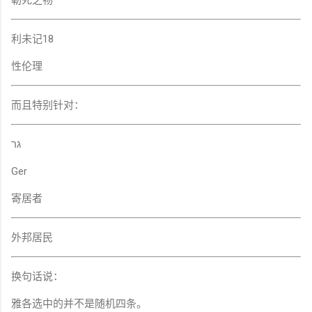
勒死之物
利未记18
性伦理
而且特别针对：
גר
Ger
寄居者
外邦居民
换句话说：
雅各选中的并不是随机四条。