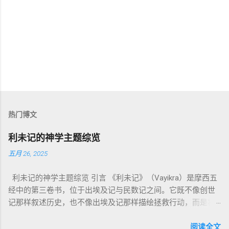
热门博文
利未记的神学主题综览
五月 26, 2025
利未记的神学主题综览 引言 《利未记》（Vayikra）是摩西五
经中的第三卷书，位于出埃及记与民数记之间。它既不像创世
记那样叙述历史，也不像出埃及记那样描绘拯救行动，而是将
焦点集中在 圣洁、礼仪、献祭与与神同居的生活准则 上。尽管
内容看似仪式化，《利未记》却揭示了 神的临在如何规范人类
阅读全文