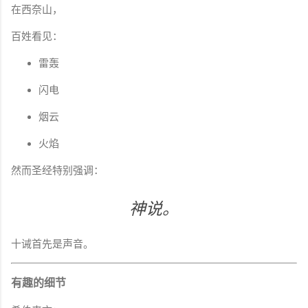
在西奈山，
百姓看见：
雷轰
闪电
烟云
火焰
然而圣经特别强调：
神说。
十诫首先是声音。
有趣的细节