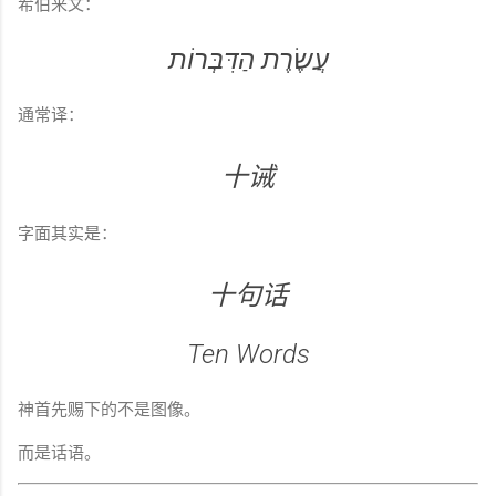
希伯来文：
עֲשֶׂרֶת הַדִּבְּרוֹת
通常译：
十诫
字面其实是：
十句话
Ten Words
神首先赐下的不是图像。
而是话语。