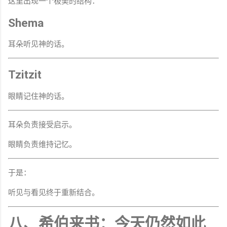
这里出现一个极美的结构：
Shema
耳朵听见神的话。
Tzitzit
眼睛记住神的话。
耳朵负责接受启示。
眼睛负责维持记忆。
于是：
听见与看见终于重新结合。
八、希伯来书：今天仍然如此