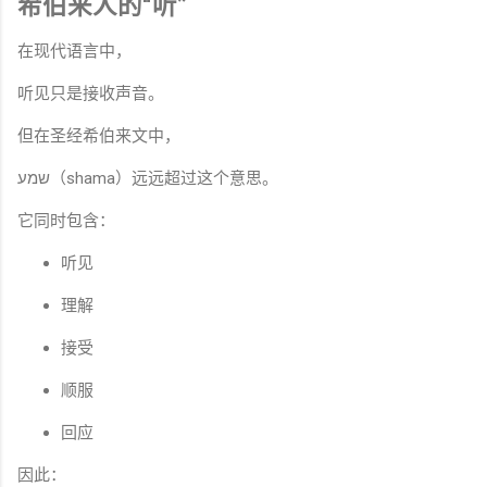
希伯来人的“听”
在现代语言中，
听见只是接收声音。
但在圣经希伯来文中，
שמע（shama）远远超过这个意思。
它同时包含：
听见
理解
接受
顺服
回应
因此：