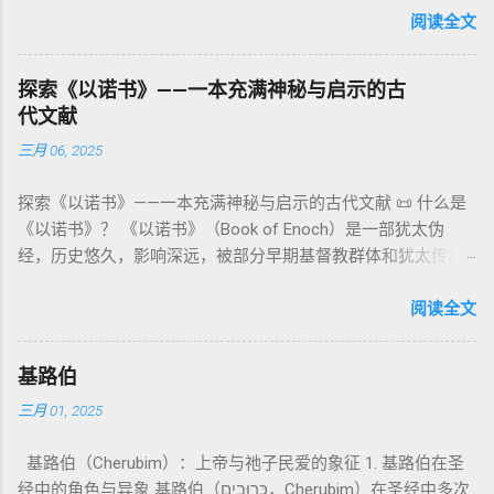
阐释**364日“以诺历”**与天体秩序。 《梦异之书》（83–90）
章），显示敬拜的严肃性。 四、洁净与不洁：属灵与社会的界
者”。 ✦ 语法 现象： Elohim 是 一个 复数 形式 （“- im” 后
阅读全文
：以异象回顾以色列史并预示末世。 《以诺书信》（91–108）
限 第11–15章讲述关于食物、疾病（如大麻风）、体液等“洁净
缀）， 但 常 与 单数 动词 搭配 使用， 表示 独 一 真神（ 如 创
：智慧训诫、“祸哉”、义人与恶人的结局等。 提示：另有《二
与不洁”的律例。其目的不是为了迷信或隔离，而是建立 圣洁与
世 记 1: 1）； 在 其他 语 境 中也 可 用于 复数 意义， 如 指 多
以诺书》（斯拉夫文）与《三以诺书》（希伯来文），属更晚
秩序感 ，帮助以色列人活在神的同在中。 “洁净”不是等同于“无
探索《以诺书》——一本充满神秘与启示的古
神、 属 灵 存在、 审判 官 等； 因此， 需 借助 上下文 判断 语
期以诺传统，不等同于《一以诺书》。 二、为什么重要？——
罪”，而是不妨碍与神交往的状态。圣所是神居住之地，进入必
代文献
义 和 神学 定位 。 二、 希伯来 圣经 中 Elohim 的 主要 用法 与
它是新约作者与读者共享的“语境词典” 1）新约中的直接/间接
须经过象征性与礼仪性的预备。 五、赎罪日与神同居的中心 第
三月 06, 2025
示例 分类 类型 用法 说明 示例 经文 含义 1. 真神 指 以色列 的
呼应 犹大书14–15 几乎逐字引 1 Enoch 1:9（“主带着千万圣者
16章描述每年一次的“赎罪日”（Yom Kippur），大祭司进入至
独 一 真神 创 1: 1 独 一 真神（ The God） 2. 假 神 外 邦 民族
降临审判众人”）； 犹6、彼后2:4 关于“犯罪天使被拘禁”与以诺
圣所，用血为圣所与百姓遮罪。 这是整卷《利未记》的神学中
探索《以诺书》——一本充满神秘与启示的古代文献 📜 什么是
所 崇拜 的 神祇 出 20: 3 假 神/ 偶像（ gods） 3. 属 灵 存在
的“深渊囚禁”叙事共振。 彼后2:4 用“ 他他路斯 （Tartarus）”指
心： 神愿意居住在人中间； 罪必须被遮盖才能维持这同在；
《以诺书》？ 《以诺书》（Book of Enoch）是一部犹太伪
神 的 众 子、 天使、 神圣 议会 成员 诗 82: 1, 申 32: 8– 9
天使囚禁之所，贴近以诺传统语境。 福音书/启示录 中的“ 人子
神主动提供遮罪之道（两个祭牲，特别是“为耶和华”的与“归于
经，历史悠久，影响深远，被部分早期基督教群体和犹太传统
神圣 存在（ divine beings） 4. 法官 被 委托 施行 神 审判者 出
来临与天使同来、坐在荣耀宝座审判列国 ”（太24–25；启1、
亚撒泻勒”的）。 这预表...
所珍视。它以圣经中的以诺（Enoch）——亚当的七世孙、挪亚
22: 8– 9， 诗 82: 6 法官（ judges），可能是神圣议会成员 5. 神
14、19）与《比喻之书》的“人子”母题同一语义场。 恶灵/污鬼
的曾祖父——的名义写成，包含大量关于天使、堕落、审判和弥
阅读全文
权 代表 受托 执行 神 旨意 的 人（ 如 摩西） 出 7: 1 神 的 代言
观 ：以诺将“巨人之灵”为游行污灵的渊源学解释，补给了新约
赛亚的异象。 📖 圣经中的以诺 （创世记 5:24）： “以诺与神同
人（ divine proxy） 6. 强调 威严 复数 形式 强调 尊贵 超自然 的
驱魔叙事背后的“灵界词库”（可1、路8；亦参弗6:12“执政掌
行，神将他取去，他就不在世了。” 这一神秘的记载激发了后世
显现 撒 上 28: 13 灵界 显现 或 尊称（ majestic plural） 三、
权”）。 阴间与审判意象 ：Sheol 的分区、册卷与火刑等图像，
基路伯
关于以诺与神的关系、天国奥秘的丰富想象。《以诺书》便是
每一 类 的 代表 经文 解读 1. 真神 的 独 一 性（ 创世 记 1: 1） “
帮助理解耶稣的审判比喻与《启示录》的审判美学。 社会伦理
三月 01, 2025
这种想象的结晶。 📖《以诺书》的主要内容 《以诺书》并非一
בְּרֵאשִׁית בָּרָא אֱלֹהִים...” “ 起初， 神（ Elohim） 创造 天地。” 尽
：以诺传统对压迫者的“祸哉”，与 雅各书 对不义富者的警告
本单一的作品，而是由多个部分组成，大致包括： 1️⃣ 《守望者
管 Elohim 是 复数 形式， 但 与 动词“ 创造”（ בָּרָא） 为 单数，
（雅5）形成呼应。 ...
基路伯（Cherubim）：上帝与祂子民爱的象征 1. 基路伯在圣
之书》（1 Enoch 1-36） 讲述堕落天使（守望者，Watchers）
语法 结构 显示 这 是在 强调 一位 ...
经中的角色与异象 基路伯（כְּרוּבִים，Cherubim）在圣经中多次