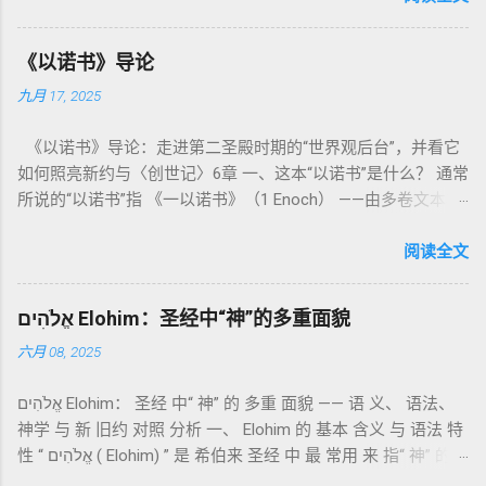
社会与属灵生活 。 一、神的圣洁与人的回应 “你们要圣洁，因
为我耶和华你们的神是圣洁的。”（利未记19:2） 这节经文构成
《以诺书》导论
整卷书的中心神学。希伯来文“קָדוֹשׁ”（kadosh）不仅意味着道
九月 17, 2025
德上的圣洁，更意味着“分别出来”、“归属于神”。 《利未记》教
导人如何通过祭献、饮食、节期、社会正义等方面在实际生活
《以诺书》导论：走进第二圣殿时期的“世界观后台”，并看它
中活出“圣洁”。圣洁不仅是内心态度，更是生活方式。 二、献
如何照亮新约与〈创世记〉6章 一、这本“以诺书”是什么？ 通常
祭制度：与神相交的通道 前七章详细描述五种祭： 燔祭
所说的“以诺书”指 《一以诺书》（1 Enoch） ——由多卷文本构
（olah）：全然献上，象征奉献与赎罪； 素祭 （minchah）：
成的犹太启示文学合集，成书于 第二圣殿时期 （约公元前3—1
感恩的麦祭，象征生活之献； 平安祭 （shelamim）：人与神
世纪），虽不在犹太/基督教主流正典之内（ 埃塞俄比亚正教
阅读全文
团契的象征； 赎罪祭 （chatat）：针对无意之罪的遮盖； 赎愆
视为正典），却在耶稣与使徒的时代 影响极大 。完整文本以
祭 （asham）：针对特定罪行的赔偿与赎回。 这些制度不是单
吉兹语（埃塞俄比亚语） 保存， 死海古卷 出土了多份 阿拉姆
纯宗教仪式，而是 神提供给罪人恢复关系的方式 。 希伯来文
אֱלֹהִים Elohim：圣经中“神”的多重面貌
语 残卷，另有 希腊文 片段，显示其广泛流传。 《一以诺书》
“כפר”（kaphar）意为“遮盖、和解”，显示出神主动设立机制使
六月 08, 2025
大体由五部分组成（作者与年代各异）： 《守望者之书》（1–
祂的子民得洁净并维系同在。 三、祭司制度与敬拜秩序 亚伦与
36） ：叙述堕落天使“ 守望者 ”（Aram. ʿîrîn ，参但4）与人女
他的子孙被设立为祭司，是以色列人与神之间的中保。《利未
אֱלֹהִים Elohim： 圣经 中“ 神” 的 多重 面貌 —— 语 义、 语法、
通婚、巨人（尼非利人）的出现，以及神对其囚禁与审判。
记》强调他们的洁净、服饰、行为都必须与神的圣洁相称。 祭
神学 与 新 旧约 对照 分析 一、 Elohim 的 基本 含义 与 语法 特
《比喻/相似喻之书》（37–71） ：频繁出现“ 那位人子/拣选
司是 圣所的看守者、律法的教导者与百姓的代求者 。他们的失
性 “ אֱלֹהִים ( Elohim) ” 是 希伯来 圣经 中 最 常用 来 指“ 神” 的
者/义者 ”，刻画末世审判与王权。 《天文之书》（72–82） ：
败（如拿答与亚比户擅献凡火）立刻带来神的审判（利10
词汇， 其词 根 是 אֵל ( El) ， 意思 为“ 能力 者” 或“ 有权 柄