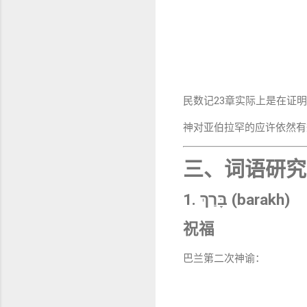
民数记23章实际上是在证
神对亚伯拉罕的应许依然有
三、词语研究
1. בָּרַךְ (barakh)
祝福
巴兰第二次神谕：