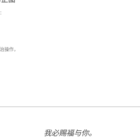
：
治操作，
我必赐福与你。