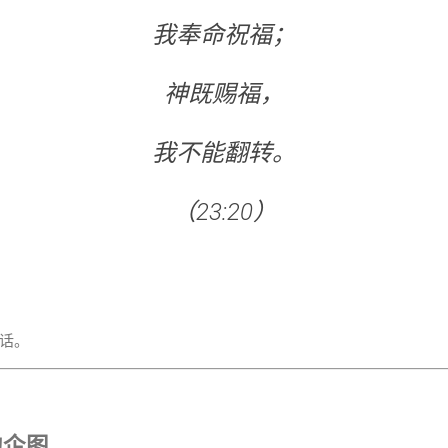
我奉命祝福；
神既赐福，
我不能翻转。
（23:20）
话。
的企图