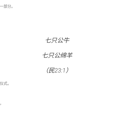
一部分。
七只公牛
七只公绵羊
（民23:1）
仪式。
，