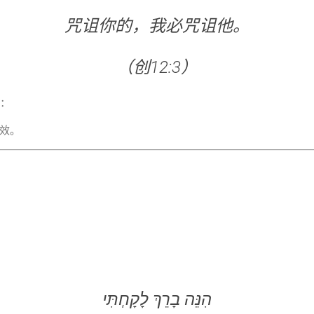
咒诅你的，我必咒诅他。
（创12:3）
明：
效。
הִנֵּה בָרֵךְ לָקָחְתִּי