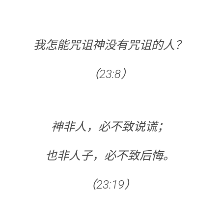
我怎能咒诅神没有咒诅的人？
（23:8）
神非人，必不致说谎；
也非人子，必不致后悔。
（23:19）