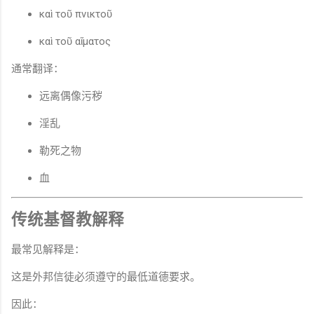
καὶ τοῦ πνικτοῦ
καὶ τοῦ αἵματος
通常翻译：
远离偶像污秽
淫乱
勒死之物
血
传统基督教解释
最常见解释是：
这是外邦信徒必须遵守的最低道德要求。
因此：