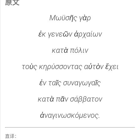
原文
Μωϋσῆς γὰρ
ἐκ γενεῶν ἀρχαίων
κατὰ πόλιν
τοὺς κηρύσσοντας αὐτὸν ἔχει
ἐν ταῖς συναγωγαῖς
κατὰ πᾶν σάββατον
ἀναγινωσκόμενος.
直译：