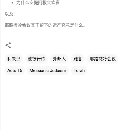
为什么安提阿教会欢喜
以及：
耶路撒冷会议真正留下的遗产究竟是什么。
利未记
使徒行传
外邦人
雅各
耶路撒冷会议
Acts 15
Messianic Judaism
Torah
评
论