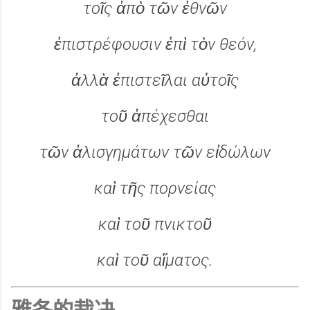
τοῖς ἀπὸ τῶν ἐθνῶν
ἐπιστρέφουσιν ἐπὶ τὸν θεόν,
ἀλλὰ ἐπιστεῖλαι αὐτοῖς
τοῦ ἀπέχεσθαι
τῶν ἀλισγημάτων τῶν εἰδώλων
καὶ τῆς πορνείας
καὶ τοῦ πνικτοῦ
καὶ τοῦ αἵματος.
雅各的裁决