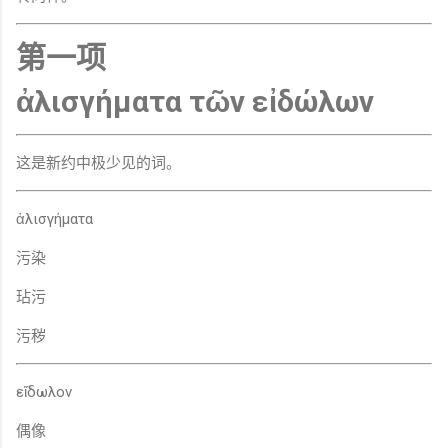
第一项
ἀλισγήματα τῶν εἰδώλων
这是新约中极少见的词。
ἀλισγήματα
污染
玷污
污秽
εἴδωλον
偶像