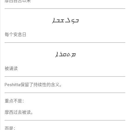
摩西自古以来
ܒܟܠ ܫܒܐ
每个安息日
ܡܬܩܪܐ
被诵读
Peshitta保留了持续性的含义。
重点不是：
摩西过去被读。
而是：