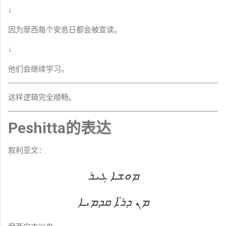
↓
因为摩西每个安息日都会被宣读。
↓
他们会继续学习。
这样逻辑完全顺畅。
Peshitta的表达
叙利亚文：
ܡܘܫܐ ܓܝܪ
ܡܢ ܕܪ̈ܐ ܩܕܡܝܐ