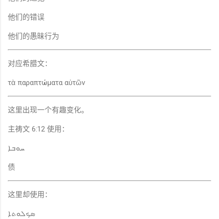
他们的错误
他们的愚昧行为
对应希腊文：
τὰ παραπτώματα αὐτῶν
这里出现一个有趣变化。
主祷文 6:12 使用：
ܚܘܒܐ
债
这里却使用：
ܣܟܠܘܬܐ