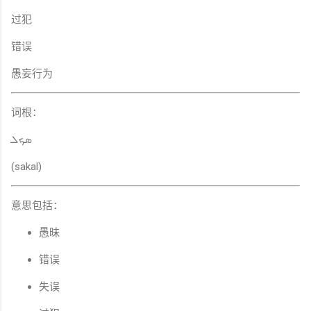
过犯
错误
愚妄行为
词根：
ܣܟܠ
(sakal)
意思包括：
愚昧
错误
失误