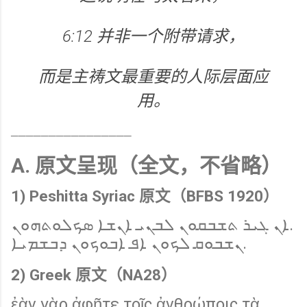
6:12 并非一个附带请求，
而是主祷文最重要的人际层面应
用。
────────────────
A. 原文呈现（全文，不省略）
1) Peshitta Syriac 原文（BFBS 1920）
ܐܢ ܓܝܪ ܬܫܒܩܘܢ ܠܒܢܝ ܐܢܫܐ ܣܟܠܘܬܗܘܢ.
ܢܫܒܘܩ ܠܟܘܢ ܐܦ ܐܒܘܟܘܢ ܕܒܫܡܝܐ.
2) Greek 原文（NA28）
ἐὰν γὰρ ἀφῆτε τοῖς ἀνθρώποις τὰ