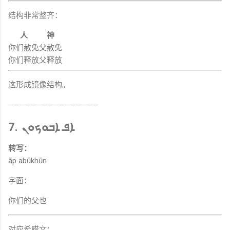
结构非常整齐：
人
神
你们赦免
父赦免
你们释放
父释放
这形成镜像结构。
────────────────
7. ܐܦ ܐܒܘܟܘܢ
转写：
āp abūkhūn
字面：
你们的父也
对应希腊文：