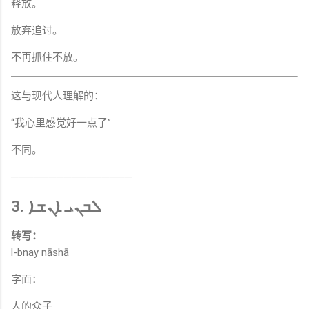
释放。
放弃追讨。
不再抓住不放。
这与现代人理解的：
“我心里感觉好一点了”
不同。
────────────────
3. ܠܒܢܝ ܐܢܫܐ
转写：
l-bnay nāshā
字面：
人的众子