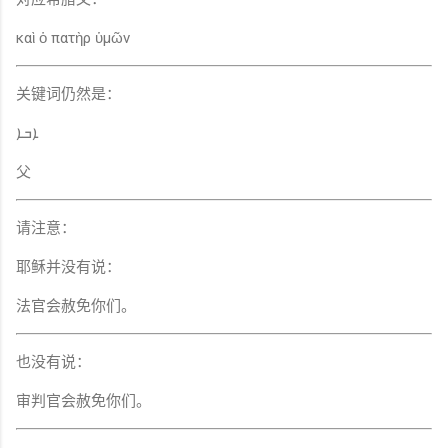
καὶ ὁ πατὴρ ὑμῶν
关键词仍然是：
ܐܒܐ
父
请注意：
耶稣并没有说：
法官会赦免你们。
也没有说：
审判官会赦免你们。