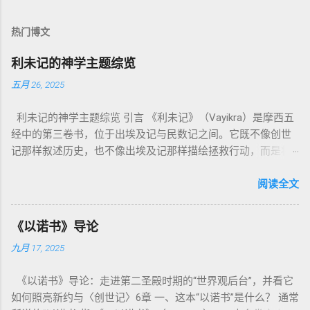
热门博文
利未记的神学主题综览
五月 26, 2025
利未记的神学主题综览 引言 《利未记》（Vayikra）是摩西五
经中的第三卷书，位于出埃及记与民数记之间。它既不像创世
记那样叙述历史，也不像出埃及记那样描绘拯救行动，而是将
焦点集中在 圣洁、礼仪、献祭与与神同居的生活准则 上。尽管
内容看似仪式化，《利未记》却揭示了 神的临在如何规范人类
阅读全文
社会与属灵生活 。 一、神的圣洁与人的回应 “你们要圣洁，因
为我耶和华你们的神是圣洁的。”（利未记19:2） 这节经文构成
《以诺书》导论
整卷书的中心神学。希伯来文“קָדוֹשׁ”（kadosh）不仅意味着道
九月 17, 2025
德上的圣洁，更意味着“分别出来”、“归属于神”。 《利未记》教
导人如何通过祭献、饮食、节期、社会正义等方面在实际生活
《以诺书》导论：走进第二圣殿时期的“世界观后台”，并看它
中活出“圣洁”。圣洁不仅是内心态度，更是生活方式。 二、献
如何照亮新约与〈创世记〉6章 一、这本“以诺书”是什么？ 通常
祭制度：与神相交的通道 前七章详细描述五种祭： 燔祭