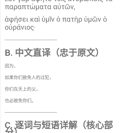
παραπτώματα αὐτῶν,
ἀφήσει καὶ ὑμῖν ὁ πατὴρ ὑμῶν ὁ
οὐράνιος·
────────────────
B. 中文直译（忠于原文）
因为，
如果你们赦免人的过犯，
你们在天上的父，
也必赦免你们。
────────────────
C. 逐词与短语详解（核心部
分）