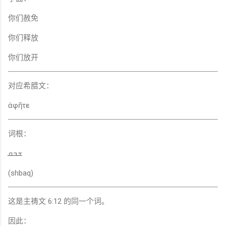
你们赦免
你们释放
你们放开
对应希腊文：
ἀφῆτε
词根：
ܫܒܩ
(shbaq)
这是主祷文 6:12 的同一个词。
因此：