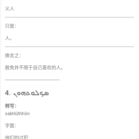
义人
只是：
人。
换言之：
赦免并不限于自己喜欢的人。
────────────────
4. ܣܟܠܘܬܗܘܢ
转写：
sakhlūthhōn
字面：
他们的过犯