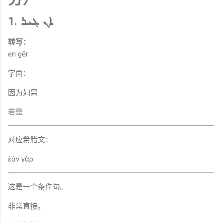
1. ܐܢ ܓܝܪ
转写：
en gēr
字面：
因为如果
若是
对应希腊文：
ἐὰν γὰρ
这是一个条件句。
非常直接。