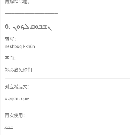
再解释比喻。
────────────────
6. ܢܫܒܘܩ ܠܟܘܢ
转写：
neshbuq l-khūn
字面：
祂必赦免你们
对应希腊文：
ἀφήσει ὑμῖν
再次使用：
ܫܒܩ