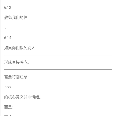
6:12
赦免我们的债
↓
6:14
如果你们赦免别人
形成直接呼应。
需要特别注意：
ܫܒܩ
的核心意义并非情绪。
而是：