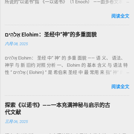
所说的“以诺书”指 《一以诺书》（1 Enoch） ——由多卷文本构
（olah）：全然献上，象征奉献与赎罪； 素祭 （minchah）：
成的犹太启示文学合集，成书于 第二圣殿时期 （约公元前3—1
感恩的麦祭，象征生活之献； 平安祭 （shelamim）：人与神
世纪），虽不在犹太/基督教主流正典之内（ 埃塞俄比亚正教
阅读全文
团契的象征； 赎罪祭 （chatat）：针对无意之罪的遮盖； 赎愆
视为正典），却在耶稣与使徒的时代 影响极大 。完整文本以
祭 （asham）：针对特定罪行的赔偿与赎回。 这些制度不是单
吉兹语（埃塞俄比亚语） 保存， 死海古卷 出土了多份 阿拉姆
纯宗教仪式，而是 神提供给罪人恢复关系的方式 。 希伯来文
אֱלֹהִים Elohim：圣经中“神”的多重面貌
语 残卷，另有 希腊文 片段，显示其广泛流传。 《一以诺书》
“כפר”（kaphar）意为“遮盖、和解”，显示出神主动设立机制使
六月 08, 2025
大体由五部分组成（作者与年代各异）： 《守望者之书》（1–
祂的子民得洁净并维系同在。 三、祭司制度与敬拜秩序 亚伦与
36） ：叙述堕落天使“ 守望者 ”（Aram. ʿîrîn ，参但4）与人女
他的子孙被设立为祭司，是以色列人与神之间的中保。《利未
אֱלֹהִים Elohim： 圣经 中“ 神” 的 多重 面貌 —— 语 义、 语法、
通婚、巨人（尼非利人）的出现，以及神对其囚禁与审判。
记》强调他们的洁净、服饰、行为都必须与神的圣洁相称。 祭
神学 与 新 旧约 对照 分析 一、 Elohim 的 基本 含义 与 语法 特
《比喻/相似喻之书》（37–71） ：频繁出现“ 那位人子/拣选
司是 圣所的看守者、律法的教导者与百姓的代求者 。他们的失
性 “ אֱלֹהִים ( Elohim) ” 是 希伯来 圣经 中 最 常用 来 指“ 神” 的
者/义者 ”，刻画末世审判与王权。 《天文之书》（72–82） ：
败（如拿答与亚比户擅献凡火）立刻带来神的审判（利10
词汇， 其词 根 是 אֵל ( El) ， 意思 为“ 能力 者” 或“ 有权 柄
阐释**364日“以诺历”**与天体秩序。 《梦异之书》（83–90）
章），显示敬拜的严肃性。 四、洁净与不洁：属灵与社会的界
者”。 ✦ 语法 现象： Elohim 是 一个 复数 形式 （“- im” 后
阅读全文
：以异象回顾以色列史并预示末世。 《以诺书信》（91–108）
限 第11–15章讲述关于食物、疾病（如大麻风）、体液等“洁净
缀）， 但 常 与 单数 动词 搭配 使用， 表示 独 一 真神（ 如 创
：智慧训诫、“祸哉”、义人与恶人的结局等。 提示：另有《二
与不洁”的律例。其目的不是为了迷信或隔离，而是建立 圣洁与
世 记 1: 1）； 在 其他 语 境 中也 可 用于 复数 意义， 如 指 多
以诺书》（斯拉夫文）与《三以诺书》（希伯来文），属更晚
秩序感 ，帮助以色列人活在神的同在中。 “洁净”不是等同于“无
探索《以诺书》——一本充满神秘与启示的古
神、 属 灵 存在、 审判 官 等； 因此， 需 借助 上下文 判断 语
期以诺传统，不等同于《一以诺书》。 二、为什么重要？——
罪”，而是不妨碍与神交往的状态。圣所是神居住之地，进入必
代文献
义 和 神学 定位 。 二、 希伯来 圣经 中 Elohim 的 主要 用法 与
它是新约作者与读者共享的“语境词典” 1）新约中的直接/间接
须经过象征性与礼仪性的预备。 五、赎罪日与神同居的中心 第
三月 06, 2025
示例 分类 类型 用法 说明 示例 经文 含义 1. 真神 指 以色列 的
呼应 犹大书14–15 几乎逐字引 1 Enoch 1:9（“主带着千万圣者
16章描述每年一次的“赎罪日”（Yom Kippur），大祭司进入至
独 一 真神 创 1: 1 独 一 真神（ The God） 2. 假 神 外 邦 民族
降临审判众人”）； 犹6、彼后2:4 关于“犯罪天使被拘禁”与以诺
圣所，用血为圣所与百姓遮罪。 这是整卷《利未记》的神学中