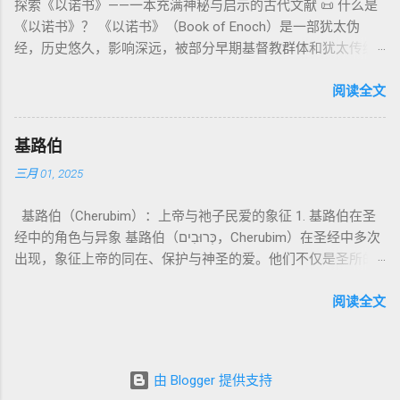
探索《以诺书》——一本充满神秘与启示的古代文献 📜 什么是
所 崇拜 的 神祇 出 20: 3 假 神/ 偶像（ gods） 3. 属 灵 存在
的“深渊囚禁”叙事共振。 彼后2:4 用“ 他他路斯 （Tartarus）”指
心： 神愿意居住在人中间； 罪必须被遮盖才能维持这同在；
《以诺书》？ 《以诺书》（Book of Enoch）是一部犹太伪
神 的 众 子、 天使、 神圣 议会 成员 诗 82: 1, 申 32: 8– 9
天使囚禁之所，贴近以诺传统语境。 福音书/启示录 中的“ 人子
神主动提供遮罪之道（两个祭牲，特别是“为耶和华”的与“归于
经，历史悠久，影响深远，被部分早期基督教群体和犹太传统
神圣 存在（ divine beings） 4. 法官 被 委托 施行 神 审判者 出
来临与天使同来、坐在荣耀宝座审判列国 ”（太24–25；启1、
亚撒泻勒”的）。 这预表...
所珍视。它以圣经中的以诺（Enoch）——亚当的七世孙、挪亚
22: 8– 9， 诗 82: 6 法官（ judges），可能是神圣议会成员 5. 神
14、19）与《比喻之书》的“人子”母题同一语义场。 恶灵/污鬼
的曾祖父——的名义写成，包含大量关于天使、堕落、审判和弥
阅读全文
权 代表 受托 执行 神 旨意 的 人（ 如 摩西） 出 7: 1 神 的 代言
观 ：以诺将“巨人之灵”为游行污灵的渊源学解释，补给了新约
赛亚的异象。 📖 圣经中的以诺 （创世记 5:24）： “以诺与神同
人（ divine proxy） 6. 强调 威严 复数 形式 强调 尊贵 超自然 的
驱魔叙事背后的“灵界词库”（可1、路8；亦参弗6:12“执政掌
行，神将他取去，他就不在世了。” 这一神秘的记载激发了后世
显现 撒 上 28: 13 灵界 显现 或 尊称（ majestic plural） 三、
权”）。 阴间与审判意象 ：Sheol 的分区、册卷与火刑等图像，
基路伯
关于以诺与神的关系、天国奥秘的丰富想象。《以诺书》便是
每一 类 的 代表 经文 解读 1. 真神 的 独 一 性（ 创世 记 1: 1） “
帮助理解耶稣的审判比喻与《启示录》的审判美学。 社会伦理
三月 01, 2025
这种想象的结晶。 📖《以诺书》的主要内容 《以诺书》并非一
בְּרֵאשִׁית בָּרָא אֱלֹהִים...” “ 起初， 神（ Elohim） 创造 天地。” 尽
：以诺传统对压迫者的“祸哉”，与 雅各书 对不义富者的警告
本单一的作品，而是由多个部分组成，大致包括： 1️⃣ 《守望者
管 Elohim 是 复数 形式， 但 与 动词“ 创造”（ בָּרָא） 为 单数，
（雅5）形成呼应。 ...
基路伯（Cherubim）：上帝与祂子民爱的象征 1. 基路伯在圣
之书》（1 Enoch 1-36） 讲述堕落天使（守望者，Watchers）
语法 结构 显示 这 是在 强调 一位 ...
经中的角色与异象 基路伯（כְּרוּבִים，Cherubim）在圣经中多次
如何违背神的命令，与人类女子结合，生下巨人（Nephilim）。
出现，象征上帝的同在、保护与神圣的爱。他们不仅是圣所的
这些天使教授人类各种知识，如金属锻造、药草使用和占星
守护者，更象征上帝与祂子民的亲密关系。 （1）伊甸园的守
术，导致地上的罪恶泛滥。 神最终审判这些堕落天使，并通过
护者 在《创世记》3:24中，基路伯首次出现，被安置在伊甸园
阅读全文
洪水洁净世界。 这一描述与《创世记 6:1-4》的“神的众子”相呼
的东边，守护生命树的道路： “于是把他赶出去了，又在伊甸园
应 ，表明堕落天使的故事在犹太传统中有着广泛的流传。 📖
的东边安设基路伯和四面转动发火焰的剑，要守住生命树的道
创世记 6:1-4 ： “当人在世上多起来，又生女儿的时候，神的众
路。” 基路伯的角色是保护圣洁的空间，防止堕落的人类再次进
子看见人的女子美貌，就随意挑选，娶来为妻。他们与女子交
由 Blogger 提供支持
入伊甸园。这象征着罪的阻隔，也反映出人类与神分离后的失
合后，生下了伟人（Nephilim），那时候的伟人就是古时英武有