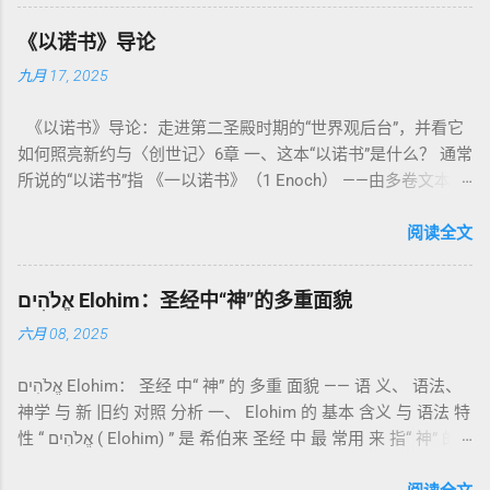
社会与属灵生活 。 一、神的圣洁与人的回应 “你们要圣洁，因
为我耶和华你们的神是圣洁的。”（利未记19:2） 这节经文构成
《以诺书》导论
整卷书的中心神学。希伯来文“קָדוֹשׁ”（kadosh）不仅意味着道
九月 17, 2025
德上的圣洁，更意味着“分别出来”、“归属于神”。 《利未记》教
导人如何通过祭献、饮食、节期、社会正义等方面在实际生活
《以诺书》导论：走进第二圣殿时期的“世界观后台”，并看它
中活出“圣洁”。圣洁不仅是内心态度，更是生活方式。 二、献
如何照亮新约与〈创世记〉6章 一、这本“以诺书”是什么？ 通常
祭制度：与神相交的通道 前七章详细描述五种祭： 燔祭
所说的“以诺书”指 《一以诺书》（1 Enoch） ——由多卷文本构
（olah）：全然献上，象征奉献与赎罪； 素祭 （minchah）：
成的犹太启示文学合集，成书于 第二圣殿时期 （约公元前3—1
感恩的麦祭，象征生活之献； 平安祭 （shelamim）：人与神
世纪），虽不在犹太/基督教主流正典之内（ 埃塞俄比亚正教
阅读全文
团契的象征； 赎罪祭 （chatat）：针对无意之罪的遮盖； 赎愆
视为正典），却在耶稣与使徒的时代 影响极大 。完整文本以
祭 （asham）：针对特定罪行的赔偿与赎回。 这些制度不是单
吉兹语（埃塞俄比亚语） 保存， 死海古卷 出土了多份 阿拉姆
纯宗教仪式，而是 神提供给罪人恢复关系的方式 。 希伯来文
אֱלֹהִים Elohim：圣经中“神”的多重面貌
语 残卷，另有 希腊文 片段，显示其广泛流传。 《一以诺书》
“כפר”（kaphar）意为“遮盖、和解”，显示出神主动设立机制使
六月 08, 2025
大体由五部分组成（作者与年代各异）： 《守望者之书》（1–
祂的子民得洁净并维系同在。 三、祭司制度与敬拜秩序 亚伦与
36） ：叙述堕落天使“ 守望者 ”（Aram. ʿîrîn ，参但4）与人女
他的子孙被设立为祭司，是以色列人与神之间的中保。《利未
אֱלֹהִים Elohim： 圣经 中“ 神” 的 多重 面貌 —— 语 义、 语法、
通婚、巨人（尼非利人）的出现，以及神对其囚禁与审判。
记》强调他们的洁净、服饰、行为都必须与神的圣洁相称。 祭
神学 与 新 旧约 对照 分析 一、 Elohim 的 基本 含义 与 语法 特
《比喻/相似喻之书》（37–71） ：频繁出现“ 那位人子/拣选
司是 圣所的看守者、律法的教导者与百姓的代求者 。他们的失
性 “ אֱלֹהִים ( Elohim) ” 是 希伯来 圣经 中 最 常用 来 指“ 神” 的
者/义者 ”，刻画末世审判与王权。 《天文之书》（72–82） ：
败（如拿答与亚比户擅献凡火）立刻带来神的审判（利10
词汇， 其词 根 是 אֵל ( El) ， 意思 为“ 能力 者” 或“ 有权 柄
阐释**364日“以诺历”**与天体秩序。 《梦异之书》（83–90）
章），显示敬拜的严肃性。 四、洁净与不洁：属灵与社会的界