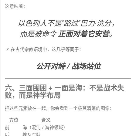
这意味着：
以色列人不是“路过”巴力·洗分，
而是被命令
正面对着它安营
。
📌 在古代宗教语境中，这几乎等同于：
公开对峙 / 战场站位
六、三面围困 + 一面是海：不是战术失
败，而是神学布局
把这些元素放在一起，你会看到一个极其清晰的图像：
方位
含义
前
海（混沌 / 海神领域）
后
埃及军队