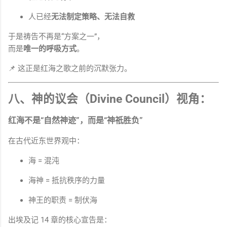
人已经
无法制定策略、无法自救
于是祷告不再是“方案之一”，
而是
唯一的呼吸方式
。
📌 这正是红海之歌之前的沉默张力。
八、神的议会（Divine Council）视角：
红海不是“自然神迹”，而是“神祇胜负”
在古代近东世界观中：
海 = 混沌
海神 = 抵抗秩序的力量
神王的职责 = 制伏海
出埃及记 14 章的核心宣告是：