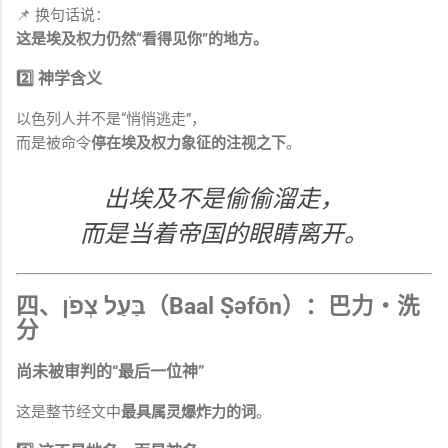
📌 换句话说：
这是埃及权力仍然“看得见你”的地方。
2️⃣ 神学含义
以色列人并不是“悄悄逃走”，
而是被命令
停在埃及权力象征的注视之下
。
出埃及不是偷偷溜走，
而是当着帝国的眼睛离开。
四、בַּעַל צְפֹן（Baal Ṣəfōn）：
巴力‧洗
分
尚未被审判的“最后一位神”
这是整节经文中
最具属灵爆炸力的词
。