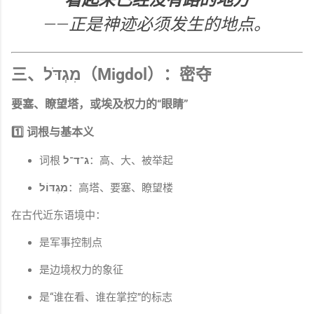
——正是神迹必须发生的地点。
三、מִגְדֹּל（Migdol）：
密夺
要塞、瞭望塔，或埃及权力的“眼睛”
1️⃣ 词根与基本义
词根
ג־ד־ל
：高、大、被举起
מִגְדּוֹל
：高塔、要塞、瞭望楼
在古代近东语境中：
是军事控制点
是边境权力的象征
是“谁在看、谁在掌控”的标志