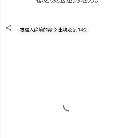
都必须退位的地方。
被逼入绝境的命令-出埃及记 14:2
评
论