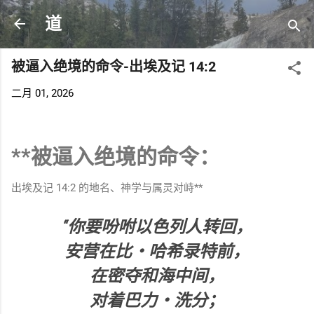
跳至主要内容
道
被逼入绝境的命令-出埃及记 14:2
二月 01, 2026
**被逼入绝境的命令：
出埃及记 14:2 的地名、神学与属灵对峙**
“你要吩咐以色列人转回，
安营在比‧哈希录特前，
在密夺和海中间，
对着巴力‧洗分；