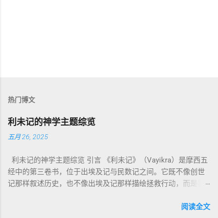
热门博文
利未记的神学主题综览
五月 26, 2025
利未记的神学主题综览 引言 《利未记》（Vayikra）是摩西五
经中的第三卷书，位于出埃及记与民数记之间。它既不像创世
记那样叙述历史，也不像出埃及记那样描绘拯救行动，而是将
焦点集中在 圣洁、礼仪、献祭与与神同居的生活准则 上。尽管
内容看似仪式化，《利未记》却揭示了 神的临在如何规范人类
阅读全文