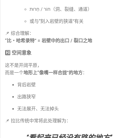
חוֹר / חֵרוּת（洞、裂缝、通道）
或与“刻入岩壁的狭道”有关
📌 综合理解：
“比‧哈希录特” = 岩壁中的出口 / 裂口之地
2️⃣ 空间意象
这不是开阔平原，
而是一个
地形上“像嘴一样合拢”的地方
：
背后岩壁
出路狭窄
无法展开、无法掉头
📌 拉比传统中常将此处理解为：
“看起来已经没有路的地方”