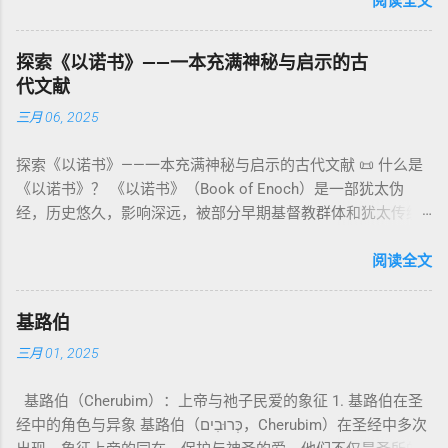
者”。 ✦ 语法 现象： Elohim 是 一个 复数 形式 （“- im” 后
阅读全文
：以异象回顾以色列史并预示末世。 《以诺书信》（91–108）
限 第11–15章讲述关于食物、疾病（如大麻风）、体液等“洁净
缀）， 但 常 与 单数 动词 搭配 使用， 表示 独 一 真神（ 如 创
：智慧训诫、“祸哉”、义人与恶人的结局等。 提示：另有《二
与不洁”的律例。其目的不是为了迷信或隔离，而是建立 圣洁与
世 记 1: 1）； 在 其他 语 境 中也 可 用于 复数 意义， 如 指 多
以诺书》（斯拉夫文）与《三以诺书》（希伯来文），属更晚
秩序感 ，帮助以色列人活在神的同在中。 “洁净”不是等同于“无
探索《以诺书》——一本充满神秘与启示的古
神、 属 灵 存在、 审判 官 等； 因此， 需 借助 上下文 判断 语
期以诺传统，不等同于《一以诺书》。 二、为什么重要？——
罪”，而是不妨碍与神交往的状态。圣所是神居住之地，进入必
代文献
义 和 神学 定位 。 二、 希伯来 圣经 中 Elohim 的 主要 用法 与
它是新约作者与读者共享的“语境词典” 1）新约中的直接/间接
须经过象征性与礼仪性的预备。 五、赎罪日与神同居的中心 第
三月 06, 2025
示例 分类 类型 用法 说明 示例 经文 含义 1. 真神 指 以色列 的
呼应 犹大书14–15 几乎逐字引 1 Enoch 1:9（“主带着千万圣者
16章描述每年一次的“赎罪日”（Yom Kippur），大祭司进入至
独 一 真神 创 1: 1 独 一 真神（ The God） 2. 假 神 外 邦 民族
降临审判众人”）； 犹6、彼后2:4 关于“犯罪天使被拘禁”与以诺
圣所，用血为圣所与百姓遮罪。 这是整卷《利未记》的神学中
探索《以诺书》——一本充满神秘与启示的古代文献 📜 什么是
所 崇拜 的 神祇 出 20: 3 假 神/ 偶像（ gods） 3. 属 灵 存在
的“深渊囚禁”叙事共振。 彼后2:4 用“ 他他路斯 （Tartarus）”指
心： 神愿意居住在人中间； 罪必须被遮盖才能维持这同在；
《以诺书》？ 《以诺书》（Book of Enoch）是一部犹太伪
神 的 众 子、 天使、 神圣 议会 成员 诗 82: 1, 申 32: 8– 9
天使囚禁之所，贴近以诺传统语境。 福音书/启示录 中的“ 人子
神主动提供遮罪之道（两个祭牲，特别是“为耶和华”的与“归于
经，历史悠久，影响深远，被部分早期基督教群体和犹太传统
神圣 存在（ divine beings） 4. 法官 被 委托 施行 神 审判者 出
来临与天使同来、坐在荣耀宝座审判列国 ”（太24–25；启1、
亚撒泻勒”的）。 这预表...
所珍视。它以圣经中的以诺（Enoch）——亚当的七世孙、挪亚
22: 8– 9， 诗 82: 6 法官（ judges），可能是神圣议会成员 5.
14、19）与《比喻之书》的“人子”母题同一语义场。 恶灵/污鬼
的曾祖父——的名义写成，包含大量关于天使、堕落、审判和弥
阅读全文
神 权 代表 受托 执行 神 旨意 的 人（ 如 摩西） 出 7: 1 神 的 代
观 ：以诺将“巨人之灵”为游行污灵的渊源学解释，补给了新约
赛亚的异象。 📖 圣经中的以诺 （创世记 5:24）： “以诺与神同
言人（ divine proxy） 6. 强调 威严 复数 形式 强调 尊贵 超自然
驱魔叙事背后的“灵界词库”（可1、路8；亦参弗6:12“执政掌
行，神将他取去，他就不在世了。” 这一神秘的记载激发了后世
的 显现 撒 上 28: 13 灵界 显现 或 尊称（ majestic plural）
权”）。 阴间与审判意象 ：Sheol 的分区、册卷与火刑等图像，
基路伯
关于以诺与神的关系、天国奥秘的丰富想象。《以诺书》便是
三、 每一 类 的 代表 经文 解读 1. 真神 的 独 一 性（ 创世 记 1:
帮助理解耶稣的审判比喻与《启示录》的审判美学。 社会伦理
三月 01, 2025
这种想象的结晶。 📖《以诺书》的主要内容 《以诺书》并非一
1） “ בְּרֵאשִׁית בָּרָא אֱלֹהִים...” “ 起初， 神（ Elohim） 创造 天
：以诺传统对压迫者的“祸哉”，与 雅各书 对不义富者的警告
本单一的作品，而是由多个部分组成，大致包括： 1️⃣ 《守望者
地。” 尽管 Elohim 是 复数 形式， 但 与 动词“ 创造”（ בָּרָא）
（雅5）形成呼应。 ...
基路伯（Cherubim）：上帝与祂子民爱的象征 1. 基路伯在圣
之书》（1 Enoch 1-36） 讲述堕落天使（守望者，Watchers）
为 单数， 语法 结构 显示 这 是在 强调 一位 ...
经中的角色与异象 基路伯（כְּרוּבִים，Cherubim）在圣经中多次
如何违背神的命令，与人类女子结合，生下巨人