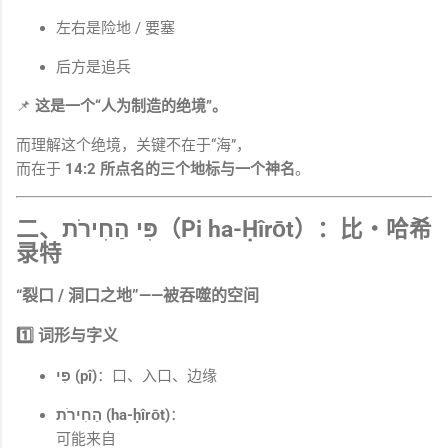
左右是险地 / 要塞
后方是追兵
📌
这是一个“人为制造的绝境”。
而理解这个绝境，关键不在于“海”，
而在于
14:2 所点名的三个地标与一个神名
。
二、פִּי הַחִירֹת（Pi ha-Ḥîrōt）：
比‧哈希
录特
“裂口 / 洞口之地”——被吞噬的空间
1️⃣ 词形与字义
פִּי (pî)
：口、入口、边缘
הַחִירֹת (ha-ḥîrōt)
：
可能来自