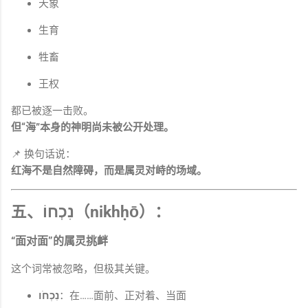
天象
生育
牲畜
王权
都已被逐一击败。
但“海”本身的神明尚未被公开处理。
📌 换句话说：
红海不是自然障碍，而是属灵对峙的场域。
五、נִכְחוֹ（nikhḥō）：
“面对面”的属灵挑衅
这个词常被忽略，但极其关键。
נִכְחֹו
：在……面前、正对着、当面