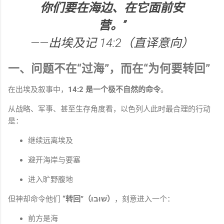
你们要在海边、在它面前安
营。”
——出埃及记 14:2（直译意向）
一、问题不在“过海”，而在“为何要转回”
在出埃及叙事中，
14:2 是一个极不自然的命令
。
从战略、军事、甚至生存角度看，以色列人此时最合理的行动
是：
继续远离埃及
避开海岸与要塞
进入旷野腹地
但神却命令他们
“转回”（שׁוּבוּ）
，刻意进入一个：
前方是海