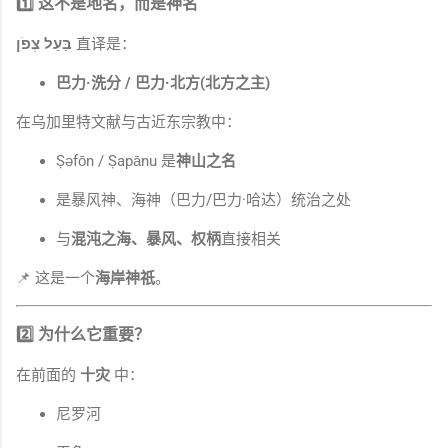
1️⃣ 这不是地名，而是神名
בַּעַל צְפֹן
直译是：
巴力·洗分 / 巴力·北方(北方之主)
在乌加里特文献与古近东宗教中：
Ṣəfōn / Ṣapānu 是
神山之名
是暴风神、海神（巴力/巴力·哈达）统治之处
与
混沌之海、暴风、权柄
直接相关
📌 这是一个
海岸神祇
。
2️⃣ 为什么它重要？
在前面的
十灾
中：
尼罗河