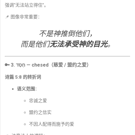
强调“无法站立得住”。
📌 图像非常重要：
不是神推倒他们，
而是他们
无法承受神的目光
。
🔑 3.
חֶסֶד — chesed（慈爱 / 盟约之爱）
诗篇 5:8 的转折词
语义范围
：
忠诚之爱
盟约之信实
不因人配得而施予的爱