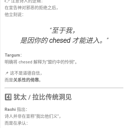
👉 注意诗人的逻辑：
在宣告神对邪恶的拒绝之后，
他立刻说：
“至于我，
是因你的
chesed
才能进入。”
Targum
：
明确将 chesed 解释为“盟约中的怜悯”。
📌 这不是道德自信，
而是
关系性的倚靠
。
4️⃣ 犹太 / 拉比传统洞见
Rashi
指出：
诗人并非在宣称“我比他们义”，
而是在承认：