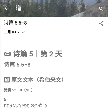
跳至主要内容
道
诗篇 5:5–8
二月 03, 2026
📜 诗篇 5｜第 2 天
诗篇 5:5–8
1️⃣ 原文文本（希伯来文）
诗篇 5:5–8（MT）
5
כִּי לֹא־אֵל חָפֵץ רֶשַׁע אָתָּה