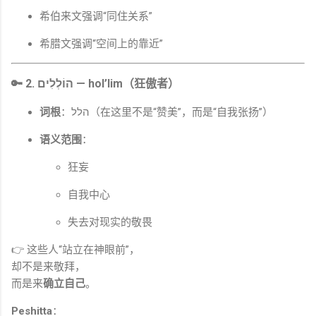
希伯来文强调“同住关系”
希腊文强调“空间上的靠近”
🔑 2.
הוֹלְלִים — hol’lim（狂傲者）
词根
：הלל（在这里不是“赞美”，而是“自我张扬”）
语义范围
：
狂妄
自我中心
失去对现实的敬畏
👉 这些人“站立在神眼前”，
却不是来敬拜，
而是来
确立自己
。
Peshitta
：