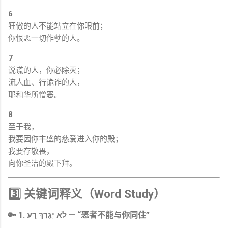
6
狂傲的人不能站立在你眼前；
你恨恶一切作孽的人。
7
说谎的人，你必除灭；
流人血、行诡诈的人，
耶和华所憎恶。
8
至于我，
我要因你丰盛的慈爱进入你的殿；
我要存敬畏，
向你圣洁的殿下拜。
3️⃣ 关键词释义（Word Study）
🔑 1.
לֹא יְגֻרְךָ רָע — “恶者不能与你同住”