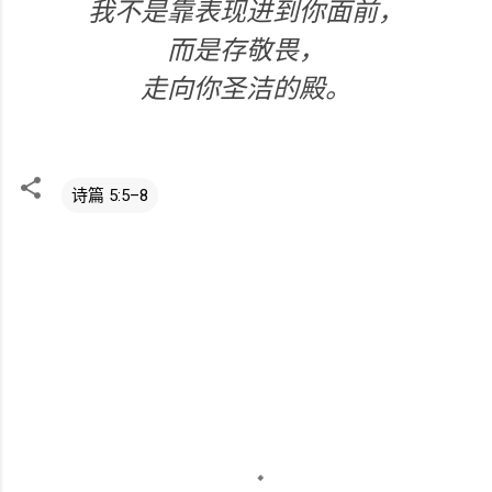
我不是靠表现进到你面前，
而是存敬畏，
走向你圣洁的殿。
诗篇 5:5–8
评
论