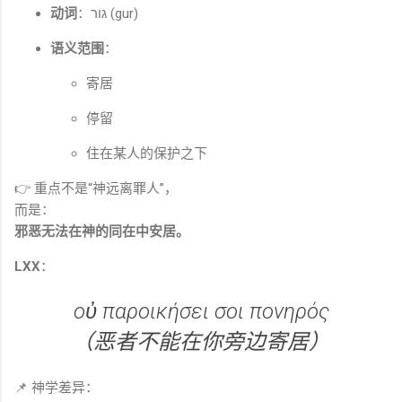
动词
：גור (gur)
语义范围
：
寄居
停留
住在某人的保护之下
👉 重点不是“神远离罪人”，
而是：
邪恶无法在神的同在中安居。
LXX
：
οὐ παροικήσει σοι πονηρός
（恶者不能在你旁边寄居）
📌 神学差异：