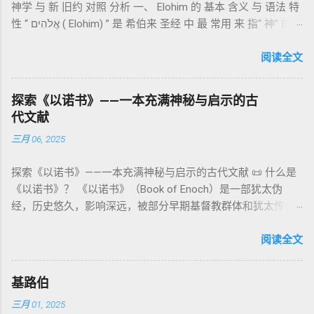
神学 与 新 旧约 对照 分析 一、 Elohim 的 基本 含义 与 语法 特
《比喻/相似喻之书》（37–71） ：频繁出现“ 那位人子/拣选
司是 圣所的看守者、律法的教导者与百姓的代求者 。他们的失
性 “ אֱלֹהִים ( Elohim) ” 是 希伯来 圣经 中 最 常用 来 指“ 神” 的
者/义者 ”，刻画末世审判与王权。 《天文之书》（72–82） ：
败（如拿答与亚比户擅献凡火）立刻带来神的审判（利10
词汇， 其词 根 是 אֵל ( El) ， 意思 为“ 能力 者” 或“ 有权 柄
阐释**364日“以诺历”**与天体秩序。 《梦异之书》（83–90）
章），显示敬拜的严肃性。 四、洁净与不洁：属灵与社会的界
者”。 ✦ 语法 现象： Elohim 是 一个 复数 形式 （“- im” 后
阅读全文
：以异象回顾以色列史并预示末世。 《以诺书信》（91–108）
限 第11–15章讲述关于食物、疾病（如大麻风）、体液等“洁净
缀）， 但 常 与 单数 动词 搭配 使用， 表示 独 一 真神（ 如 创
：智慧训诫、“祸哉”、义人与恶人的结局等。 提示：另有《二
与不洁”的律例。其目的不是为了迷信或隔离，而是建立 圣洁与
世 记 1: 1）； 在 其他 语 境 中也 可 用于 复数 意义， 如 指 多
以诺书》（斯拉夫文）与《三以诺书》（希伯来文），属更晚
秩序感 ，帮助以色列人活在神的同在中。 “洁净”不是等同于“无
探索《以诺书》——一本充满神秘与启示的古
神、 属 灵 存在、 审判 官 等； 因此， 需 借助 上下文 判断 语
期以诺传统，不等同于《一以诺书》。 二、为什么重要？——
罪”，而是不妨碍与神交往的状态。圣所是神居住之地，进入必
代文献
义 和 神学 定位 。 二、 希伯来 圣经 中 Elohim 的 主要 用法 与
它是新约作者与读者共享的“语境词典” 1）新约中的直接/间接
须经过象征性与礼仪性的预备。 五、赎罪日与神同居的中心 第
三月 06, 2025
示例 分类 类型 用法 说明 示例 经文 含义 1. 真神 指 以色列 的
呼应 犹大书14–15 几乎逐字引 1 Enoch 1:9（“主带着千万圣者
16章描述每年一次的“赎罪日”（Yom Kippur），大祭司进入至
独 一 真神 创 1: 1 独 一 真神（ The God） 2. 假 神 外 邦 民族
降临审判众人”）； 犹6、彼后2:4 关于“犯罪天使被拘禁”与以诺
圣所，用血为圣所与百姓遮罪。 这是整卷《利未记》的神学中
探索《以诺书》——一本充满神秘与启示的古代文献 📜 什么是
所 崇拜 的 神祇 出 20: 3 假 神/ 偶像（ gods） 3. 属 灵 存在
的“深渊囚禁”叙事共振。 彼后2:4 用“ 他他路斯 （Tartarus）”指
心： 神愿意居住在人中间； 罪必须被遮盖才能维持这同在；
《以诺书》？ 《以诺书》（Book of Enoch）是一部犹太伪
神 的 众 子、 天使、 神圣 议会 成员 诗 82: 1, 申 32: 8– 9
天使囚禁之所，贴近以诺传统语境。 福音书/启示录 中的“ 人子
神主动提供遮罪之道（两个祭牲，特别是“为耶和华”的与“归于
经，历史悠久，影响深远，被部分早期基督教群体和犹太传统
神圣 存在（ divine beings） 4. 法官 被 委托 施行 神 审判者 出
来临与天使同来、坐在荣耀宝座审判列国 ”（太24–25；启1、
亚撒泻勒”的）。 这预表...
所珍视。它以圣经中的以诺（Enoch）——亚当的七世孙、挪亚
22: 8– 9， 诗 82: 6 法官（ judges），可能是神圣议会成员 5. 神
14、19）与《比喻之书》的“人子”母题同一语义场。 恶灵/污鬼
的曾祖父——的名义写成，包含大量关于天使、堕落、审判和弥
阅读全文
权 代表 受托 执行 神 旨意 的 人（ 如 摩西） 出 7: 1 神 的 代言
观 ：以诺将“巨人之灵”为游行污灵的渊源学解释，补给了新约
赛亚的异象。 📖 圣经中的以诺 （创世记 5:24）： “以诺与神同
人（ divine proxy） 6. 强调 威严 复数 形式 强调 尊贵 超自然 的
驱魔叙事背后的“灵界词库”（可1、路8；亦参弗6:12“执政掌
行，神将他取去，他就不在世了。” 这一神秘的记载激发了后世
显现 撒 上 28: 13 灵界 显现 或 尊称（ majestic plural） 三、
权”）。 阴间与审判意象 ：Sheol 的分区、册卷与火刑等图像，
基路伯
关于以诺与神的关系、天国奥秘的丰富想象。《以诺书》便是
每一 类 的 代表 经文 解读 1. 真神 的 独 一 性（ 创世 记 1: 1） “
帮助理解耶稣的审判比喻与《启示录》的审判美学。 社会伦理
三月 01, 2025
这种想象的结晶。 📖《以诺书》的主要内容 《以诺书》并非一
בְּרֵאשִׁית בָּרָא אֱלֹהִים...” “ 起初， 神（ Elohim） 创造 天地。” 尽
：以诺传统对压迫者的“祸哉”，与 雅各书 对不义富者的警告