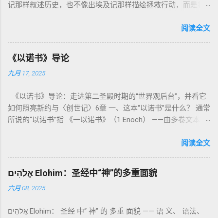
记那样叙述历史，也不像出埃及记那样描绘拯救行动，而是将
焦点集中在 圣洁、礼仪、献祭与与神同居的生活准则 上。尽管
内容看似仪式化，《利未记》却揭示了 神的临在如何规范人类
阅读全文
社会与属灵生活 。 一、神的圣洁与人的回应 “你们要圣洁，因
为我耶和华你们的神是圣洁的。”（利未记19:2） 这节经文构成
《以诺书》导论
整卷书的中心神学。希伯来文“קָדוֹשׁ”（kadosh）不仅意味着道
九月 17, 2025
德上的圣洁，更意味着“分别出来”、“归属于神”。 《利未记》教
导人如何通过祭献、饮食、节期、社会正义等方面在实际生活
《以诺书》导论：走进第二圣殿时期的“世界观后台”，并看它
中活出“圣洁”。圣洁不仅是内心态度，更是生活方式。 二、献
如何照亮新约与〈创世记〉6章 一、这本“以诺书”是什么？ 通常
祭制度：与神相交的通道 前七章详细描述五种祭： 燔祭
所说的“以诺书”指 《一以诺书》（1 Enoch） ——由多卷文本构
（olah）：全然献上，象征奉献与赎罪； 素祭 （minchah）：
成的犹太启示文学合集，成书于 第二圣殿时期 （约公元前3—1
感恩的麦祭，象征生活之献； 平安祭 （shelamim）：人与神
世纪），虽不在犹太/基督教主流正典之内（ 埃塞俄比亚正教
阅读全文
团契的象征； 赎罪祭 （chatat）：针对无意之罪的遮盖； 赎愆
视为正典），却在耶稣与使徒的时代 影响极大 。完整文本以
祭 （asham）：针对特定罪行的赔偿与赎回。 这些制度不是单
吉兹语（埃塞俄比亚语） 保存， 死海古卷 出土了多份 阿拉姆
纯宗教仪式，而是 神提供给罪人恢复关系的方式 。 希伯来文
אֱלֹהִים Elohim：圣经中“神”的多重面貌
语 残卷，另有 希腊文 片段，显示其广泛流传。 《一以诺书》
“כפר”（kaphar）意为“遮盖、和解”，显示出神主动设立机制使
六月 08, 2025
大体由五部分组成（作者与年代各异）： 《守望者之书》（1–
祂的子民得洁净并维系同在。 三、祭司制度与敬拜秩序 亚伦与
36） ：叙述堕落天使“ 守望者 ”（Aram. ʿîrîn ，参但4）与人女
他的子孙被设立为祭司，是以色列人与神之间的中保。《利未
אֱלֹהִים Elohim： 圣经 中“ 神” 的 多重 面貌 —— 语 义、 语法、
通婚、巨人（尼非利人）的出现，以及神对其囚禁与审判。
记》强调他们的洁净、服饰、行为都必须与神的圣洁相称。 祭