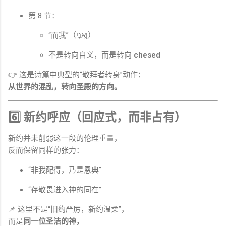
第 8 节：
“而我”（וַאֲנִי）
不是转向自义，而是转向
chesed
👉 这是诗篇中典型的“敬拜者转身”动作：
从世界的混乱，转向圣殿的方向。
6️⃣ 新约呼应（回应式，而非占有）
新约并未削弱这一段的伦理重量，
反而保留同样的张力：
“非我配得，乃是恩典”
“存敬畏进入神的同在”
📌 这里不是“旧约严厉，新约温柔”，
而是
同一位圣洁的神，