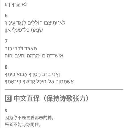
לֹא יְגֻרְךָ רָע׃
6
לֹא־יִתְיַצְּבוּ הוֹלְלִים לְנֶגֶד עֵינֶיךָ
שָׂנֵאתָ כָּל־פֹּעֲלֵי אָוֶן׃
7
תְּאַבֵּד דֹּבְרֵי כָזָב
אִישׁ־דָּמִים וּמִרְמָה יְתָעֵב יְהוָה׃
8
וַאֲנִי בְּרֹב חַסְדְּךָ אָבוֹא בֵיתֶךָ
אֶשְׁתַּחֲוֶה אֶל־הֵיכַל קָדְשְׁךָ בְּיִרְאָתֶךָ׃
2️⃣ 中文直译（保持诗歌张力）
5
因为你不是喜爱邪恶的神，
恶者不能与你同住。