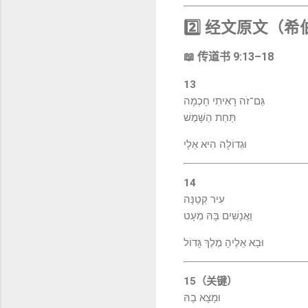
2️⃣ 经文原文（
📖 传道书 9:13–18
13
גַּם־זֹה רָאִיתִי חָכְמָה
תַּחַת הַשָּׁמֶשׁ
וּגְדוֹלָה הִיא אֵלָי
14
עִיר קְטַנָּה
וַאֲנָשִׁים בָּהּ מְעָט
וּבָא אֵלֶיהָ מֶלֶךְ גָּדוֹל
15（关键）
וּמָצָא בָהּ