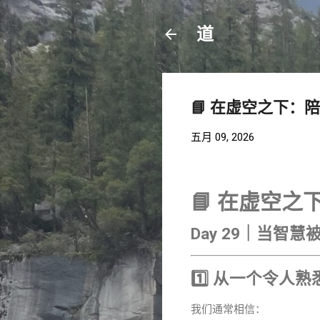
道
📘 在虚空之下：陪你
五月 09, 2026
📘 在虚空
Day 29｜当智
1️⃣ 从一个令人
我们通常相信：