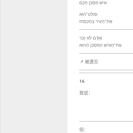
אִישׁ מִסְכֵּן חָכָם
וּמִלַּט־הוּא
אֶת־הָעִיר בְּחָכְמָתוֹ
וְאָדָם לֹא זָכַר
אֶת־הָאִישׁ הַמִּסְכֵּן הַהוּא
📌 被遗忘
16
我说：
但：