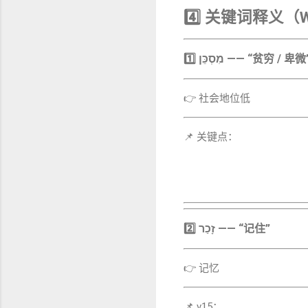
4️⃣ 关键词释义（Wo
1️⃣ מִסְכֵּן —— “贫穷 / 卑微
👉 社会地位低
📌 关键点：
2️⃣ זָכַר —— “记住”
👉 记忆
📌 v15：