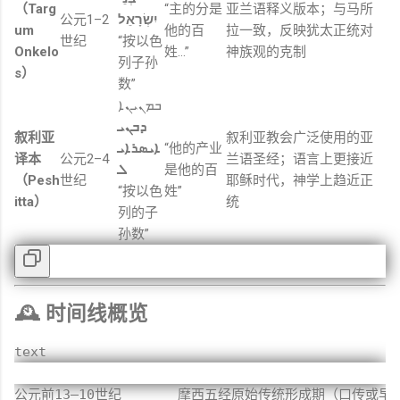
（
Targ
“
主
的
分
是
亚
兰
语
释义
版本；
与
马
所
公元
1–
2
יִשְׂרָאֵל
um
他的
百
拉
一致，
反映
犹太
正统
对
世纪
“
按
以色
Onkelo
姓…”
神
族
观
的
克制
列
子孙
s）
数”
ܒܡܢܝܢܐ
ܕܒܢܝ
叙利亚
叙利亚
教会
广泛
使用
的
亚
ܐܝܣܪܐܝ
“
他的
产业
译
本
公元
2–
4
兰
语
圣经；
语言
上
更
接近
ܠ
是
他的
百
（
Pesh
世纪
耶稣
时代，
神学
上
趋近
正
“
按
以色
姓”
itta）
统
列
的
子
孙
数”
🕰️
时间
线
概
览
text
公元前13–10世纪       摩西五经原始传统形成期（口传或早