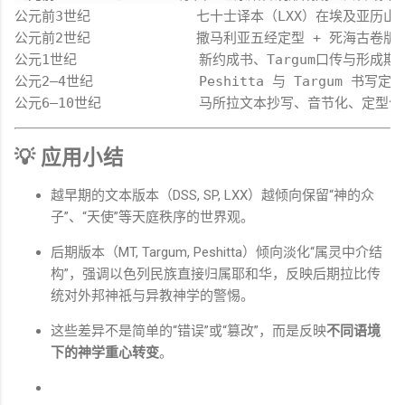
公元前3世纪             七十士译本（LXX）在埃及亚历山
公元前2世纪             撒马利亚五经定型 + 死海古卷版本
公元1世纪               新约成书、Targum口传与形成期

公元2–4世纪             Peshitta 与 Targum 书写定稿

💡
应用
小结
越
早期
的
文本
版本（
DSS,
SP,
LXX）
越
倾向
保留“
神
的
众
子”、“
天使”
等
天庭
秩序
的
世界
观。
后期
版本（
MT,
Targum,
Peshitta）
倾向
淡化“
属
灵
中介
结
构”，
强调
以色列
民族
直接
归属
耶和华，
反映
后期
拉
比
传
统
对外
邦
神祇
与
异教
神学
的
警惕。
这些
差异
不是
简单
的“
错误”
或“
篡改”，
而是
反映
不同
语
境
下
的
神学
重心
转变
。