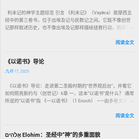
利未记的神学主题综览 引言 《利未记》（Vayikra）是摩西五
经中的第三卷书，位于出埃及记与民数记之间。它既不像创世
记那样叙述历史，也不像出埃及记那样描绘拯救行动，而是将
焦点集中在 圣洁、礼仪、献祭与与神同居的生活准则 上。尽管
内容看似仪式化，《利未记》却揭示了 神的临在如何规范人类
阅读全文
社会与属灵生活 。 一、神的圣洁与人的回应 “你们要圣洁，因
为我耶和华你们的神是圣洁的。”（利未记19:2） 这节经文构成
《以诺书》导论
整卷书的中心神学。希伯来文“קָדוֹשׁ”（kadosh）不仅意味着道
九月 17, 2025
德上的圣洁，更意味着“分别出来”、“归属于神”。 《利未记》教
导人如何通过祭献、饮食、节期、社会正义等方面在实际生活
《以诺书》导论：走进第二圣殿时期的“世界观后台”，并看它
中活出“圣洁”。圣洁不仅是内心态度，更是生活方式。 二、献
如何照亮新约与〈创世记〉6章 一、这本“以诺书”是什么？ 通常
祭制度：与神相交的通道 前七章详细描述五种祭： 燔祭
所说的“以诺书”指 《一以诺书》（1 Enoch） ——由多卷文本构
（olah）：全然献上，象征奉献与赎罪； 素祭 （minchah）：
成的犹太启示文学合集，成书于 第二圣殿时期 （约公元前3—1
感恩的麦祭，象征生活之献； 平安祭 （shelamim）：人与神
世纪），虽不在犹太/基督教主流正典之内（ 埃塞俄比亚正教
阅读全文
团契的象征； 赎罪祭 （chatat）：针对无意之罪的遮盖； 赎愆
视为正典），却在耶稣与使徒的时代 影响极大 。完整文本以
祭 （asham）：针对特定罪行的赔偿与赎回。 这些制度不是单
吉兹语（埃塞俄比亚语） 保存， 死海古卷 出土了多份 阿拉姆
纯宗教仪式，而是 神提供给罪人恢复关系的方式 。 希伯来文
אֱלֹהִים Elohim：圣经中“神”的多重面貌
语 残卷，另有 希腊文 片段，显示其广泛流传。 《一以诺书》