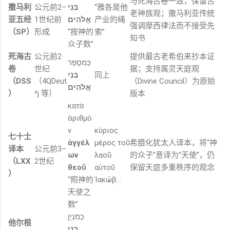
与
死海
古
卷
一致，
保留
古
撒
马
利
公元前
2–
בְּנֵי
“
雅各
是
他
老
神
族
观；
撒
马
利亚
传统
亚
五经
1
世纪
前
אֱלֹהִים
产业
的
绳
强调
摩西
律法
而不
接受
先
（
SP）
形成
“
按
神
的
索”
知
书
众
子
数”
死海
古
公元前
2
提供
最
古老
希伯来
抄本
证
כְּמִסְפַּר
卷
世纪
据；
支持
属
灵
天庭
观
בְּנֵי
同上
（
DSS
（
4QDeut
（
Divine
Council）
为
原始
אֱלֹהִים
）
^
j
等）
版本
κατὰ
ἀριθμὸ
ν
κύριος
七十
士
ἀγγέλ
μέρος
τοῦ
希腊
化
犹太
人
译
本，
将“
神
译
本
公元前
3–
ων
λαοῦ
的
众
子”
意译
为“
天使”，
仍
（
LXX
2
世纪
θεοῦ
αὐτοῦ
保留
天庭
多重
秩序
的
观念
）
“
照
神
的
Ἰακώβ…
天使
之
数”
כְּמִנְיָן
他
尔
根
בְּנֵי