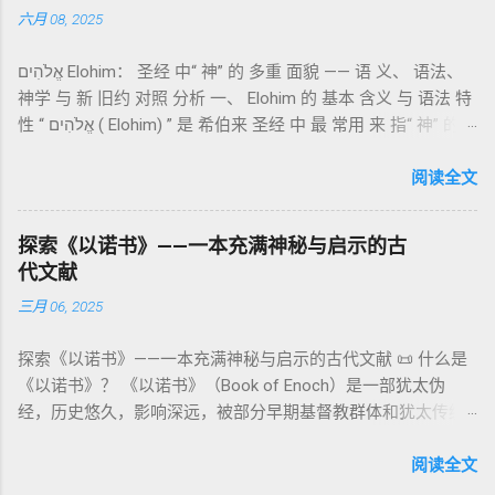
“כפר”（kaphar）意为“遮盖、和解”，显示出神主动设立机制使
六月 08, 2025
大体由五部分组成（作者与年代各异）： 《守望者之书》（1–
祂的子民得洁净并维系同在。 三、祭司制度与敬拜秩序 亚伦与
36） ：叙述堕落天使“ 守望者 ”（Aram. ʿîrîn ，参但4）与人女
他的子孙被设立为祭司，是以色列人与神之间的中保。《利未
אֱלֹהִים Elohim： 圣经 中“ 神” 的 多重 面貌 —— 语 义、 语法、
通婚、巨人（尼非利人）的出现，以及神对其囚禁与审判。
记》强调他们的洁净、服饰、行为都必须与神的圣洁相称。 祭
神学 与 新 旧约 对照 分析 一、 Elohim 的 基本 含义 与 语法 特
《比喻/相似喻之书》（37–71） ：频繁出现“ 那位人子/拣选
司是 圣所的看守者、律法的教导者与百姓的代求者 。他们的失
性 “ אֱלֹהִים ( Elohim) ” 是 希伯来 圣经 中 最 常用 来 指“ 神” 的
者/义者 ”，刻画末世审判与王权。 《天文之书》（72–82） ：
败（如拿答与亚比户擅献凡火）立刻带来神的审判（利10
词汇， 其词 根 是 אֵל ( El) ， 意思 为“ 能力 者” 或“ 有权 柄
阐释**364日“以诺历”**与天体秩序。 《梦异之书》（83–90）
章），显示敬拜的严肃性。 四、洁净与不洁：属灵与社会的界
者”。 ✦ 语法 现象： Elohim 是 一个 复数 形式 （“- im” 后
阅读全文
：以异象回顾以色列史并预示末世。 《以诺书信》（91–108）
限 第11–15章讲述关于食物、疾病（如大麻风）、体液等“洁净
缀）， 但 常 与 单数 动词 搭配 使用， 表示 独 一 真神（ 如 创
：智慧训诫、“祸哉”、义人与恶人的结局等。 提示：另有《二
与不洁”的律例。其目的不是为了迷信或隔离，而是建立 圣洁与
世 记 1: 1）； 在 其他 语 境 中也 可 用于 复数 意义， 如 指 多
以诺书》（斯拉夫文）与《三以诺书》（希伯来文），属更晚
秩序感 ，帮助以色列人活在神的同在中。 “洁净”不是等同于“无
探索《以诺书》——一本充满神秘与启示的古
神、 属 灵 存在、 审判 官 等； 因此， 需 借助 上下文 判断 语
期以诺传统，不等同于《一以诺书》。 二、为什么重要？——
罪”，而是不妨碍与神交往的状态。圣所是神居住之地，进入必
代文献
义 和 神学 定位 。 二、 希伯来 圣经 中 Elohim 的 主要 用法 与
它是新约作者与读者共享的“语境词典” 1）新约中的直接/间接
须经过象征性与礼仪性的预备。 五、赎罪日与神同居的中心 第
三月 06, 2025
示例 分类 类型 用法 说明 示例 经文 含义 1. 真神 指 以色列 的
呼应 犹大书14–15 几乎逐字引 1 Enoch 1:9（“主带着千万圣者
16章描述每年一次的“赎罪日”（Yom Kippur），大祭司进入至
独 一 真神 创 1: 1 独 一 真神（ The God） 2. 假 神 外 邦 民族
降临审判众人”）； 犹6、彼后2:4 关于“犯罪天使被拘禁”与以诺
圣所，用血为圣所与百姓遮罪。 这是整卷《利未记》的神学中
探索《以诺书》——一本充满神秘与启示的古代文献 📜 什么是
所 崇拜 的 神祇 出 20: 3 假 神/ 偶像（ gods） 3. 属 灵 存在
的“深渊囚禁”叙事共振。 彼后2:4 用“ 他他路斯 （Tartarus）”指
心： 神愿意居住在人中间； 罪必须被遮盖才能维持这同在；
《以诺书》？ 《以诺书》（Book of Enoch）是一部犹太伪
神 的 众 子、 天使、 神圣 议会 成员 诗 82: 1, 申 32: 8– 9
天使囚禁之所，贴近以诺传统语境。 福音书/启示录 中的“ 人子
神主动提供遮罪之道（两个祭牲，特别是“为耶和华”的与“归于
经，历史悠久，影响深远，被部分早期基督教群体和犹太传统
神圣 存在（ divine beings） 4. 法官 被 委托 施行 神 审判者 出
来临与天使同来、坐在荣耀宝座审判列国 ”（太24–25；启1、
亚撒泻勒”的）。 这预表...
所珍视。它以圣经中的以诺（Enoch）——亚当的七世孙、挪亚
22: 8– 9， 诗 82: 6 法官（ judges），可能是神圣议会成员 5. 神
14、19）与《比喻之书》的“人子”母题同一语义场。 恶灵/污鬼
的曾祖父——的名义写成，包含大量关于天使、堕落、审判和弥
阅读全文
权 代表 受托 执行 神 旨意 的 人（ 如 摩西） 出 7: 1 神 的 代言
观 ：以诺将“巨人之灵”为游行污灵的渊源学解释，补给了新约
赛亚的异象。 📖 圣经中的以诺 （创世记 5:24）： “以诺与神同