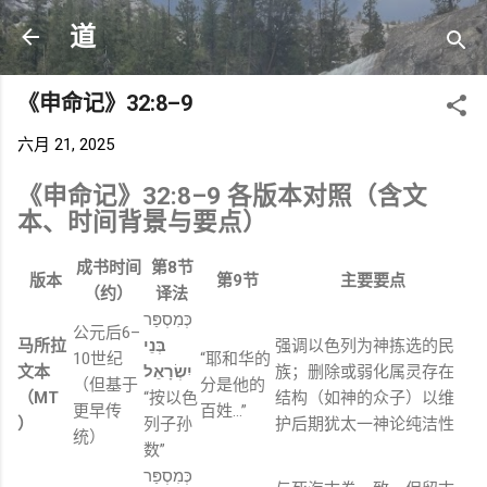
跳至主要内容
道
《申命记》32:8–9
六月 21, 2025
《
申
命
记》
32:
8–
9
各
版本
对照（
含
文
本、
时间
背景
与
要点）
成书
时间
第
8
节
版本
第
9
节
主要
要点
（
约）
译
法
כְּמִסְפַּר
公元
后
6–
马
所
拉
בְּנֵי
强调
以色列
为
神
拣选
的
民
10
世纪
“
耶和华
的
文本
יִשְׂרָאֵל
族；
删除
或
弱化
属
灵
存在
（
但
基于
分
是
他的
（
MT
“
按
以色
结构（
如
神
的
众
子）
以
维
更
早
传
百姓…”
）
列
子孙
护
后期
犹太
一神论
纯洁性
统）
数”
כְּמִסְפַּר