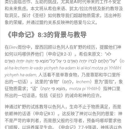
类仍面临合作、互助的挑战，尤其是AI时代带来的工作不安定
和未来焦虑。本文将从希伯来语、犹太/拉比传统及新约教导汲
取洞见，探讨《圣经》如何教导我们超越物质需求，活出神形
象的荣耀，并通过盟约关系反映神的慈爱与公义。
《申命记》8:3的背景与教导
在
Ekev
周份中，摩西回顾以色列人在旷野的经历，提醒他们神
如何以吗哪供养他们（申命记8:2-3）。希伯来原文：“לֹא
עַל־הַלֶּחֶם לְבַדּוֹ יִחְיֶה הָאָדָם כִּי עַל־כָּל־מוֹצָא פִי יְהוָה יִחְיֶה הָאָדָם”（
lo
al-ha-lechem le-vado yichyeh ha-adam ki al-kol motza pi YHWH
yichyeh ha-adam,
人活着不是单靠食物，乃是靠耶和华口里所
出的一切话）。这里的“食物”（לֶחֶם，
lechem
）意为“面包”，象
征物质需求；“话”（מוֹצָא פִי יְהוָה，
motza pi YHWH
）指神口里
所出的一切话语，包括《妥拉》的诫命和神的应许。
神通过旷野的试炼教导以色列人，生命不止于物质满足，而是
依赖神的话语（申命记8:3）。这反映了神对以色列的慈爱：神
不是严苛的审判者，而是慈父般的引导者，预备吗哪却要求他
们顺服，以培养属灵生命。《申命记》7:7-9强调，神拣选以色