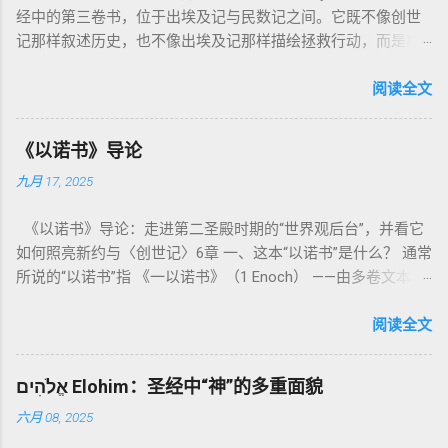
经中的第三卷书，位于出埃及记与民数记之间。它既不像创世
记那样叙述历史，也不像出埃及记那样描绘拯救行动，而是将
焦点集中在 圣洁、礼仪、献祭与与神同居的生活准则 上。尽管
内容看似仪式化，《利未记》却揭示了 神的临在如何规范人类
阅读全文
社会与属灵生活 。 一、神的圣洁与人的回应 “你们要圣洁，因
为我耶和华你们的神是圣洁的。”（利未记19:2） 这节经文构成
《以诺书》导论
整卷书的中心神学。希伯来文“קָדוֹשׁ”（kadosh）不仅意味着道
九月 17, 2025
德上的圣洁，更意味着“分别出来”、“归属于神”。 《利未记》教
导人如何通过祭献、饮食、节期、社会正义等方面在实际生活
《以诺书》导论：走进第二圣殿时期的“世界观后台”，并看它
中活出“圣洁”。圣洁不仅是内心态度，更是生活方式。 二、献
如何照亮新约与〈创世记〉6章 一、这本“以诺书”是什么？ 通常
祭制度：与神相交的通道 前七章详细描述五种祭： 燔祭
所说的“以诺书”指 《一以诺书》（1 Enoch） ——由多卷文本构
（olah）：全然献上，象征奉献与赎罪； 素祭 （minchah）：
成的犹太启示文学合集，成书于 第二圣殿时期 （约公元前3—1
感恩的麦祭，象征生活之献； 平安祭 （shelamim）：人与神
世纪），虽不在犹太/基督教主流正典之内（ 埃塞俄比亚正教
阅读全文
团契的象征； 赎罪祭 （chatat）：针对无意之罪的遮盖； 赎愆
视为正典），却在耶稣与使徒的时代 影响极大 。完整文本以
祭 （asham）：针对特定罪行的赔偿与赎回。 这些制度不是单
吉兹语（埃塞俄比亚语） 保存， 死海古卷 出土了多份 阿拉姆
纯宗教仪式，而是 神提供给罪人恢复关系的方式 。 希伯来文
אֱלֹהִים Elohim：圣经中“神”的多重面貌
语 残卷，另有 希腊文 片段，显示其广泛流传。 《一以诺书》
“כפר”（kaphar）意为“遮盖、和解”，显示出神主动设立机制使
六月 08, 2025
大体由五部分组成（作者与年代各异）： 《守望者之书》（1–
祂的子民得洁净并维系同在。 三、祭司制度与敬拜秩序 亚伦与
36） ：叙述堕落天使“ 守望者 ”（Aram. ʿîrîn ，参但4）与人女