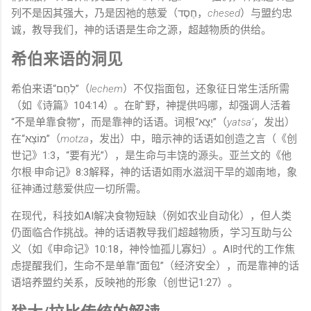
列不是因其强大，乃是因祂的慈爱（חֶסֶד，
chesed
）与盟约忠
诚，教导我们，神的话语是生命之源，超越物质的供给。
希伯来语的洞见
希伯来语“לֶחֶם”（
lechem
）不仅指面包，还象征日常生活所需
（如《诗篇》104:14）。在旷野，神提供吗哪，却强调人活着
“不是单靠食物”，而是靠神的话语。词根“יָצָא”（
yatsa’
，发出）
在“מוֹצָא”（
motza
，发出）中，暗示神的话语如创造之言（《创
世记》1:3，“要有光”），是生命与丰饶的源头。亚兰文的《他
尔根·申命记》8:3解释，神的话语如雨水滋润干旱的迦南地，象
征神通过慈爱供应一切所需。
在现代，科技如AI解决食物短缺（例如农业自动化），但人类
仍面临合作挑战。神的话语教导我们超越物质，学习互助与公
义（如《申命记》10:18，神怜恤孤儿寡妇）。AI时代的工作焦
虑提醒我们，生命不是单靠“面包”（经济安全），而是靠神的话
语培养盟约关系，反映祂的形象（创世记1:27）。