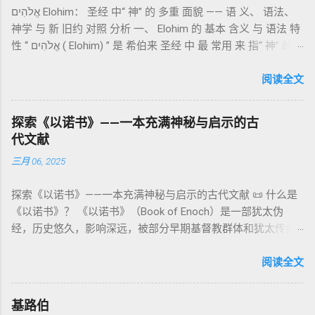
他的子孙被设立为祭司，是以色列人与神之间的中保。《利未
אֱלֹהִים Elohim： 圣经 中“ 神” 的 多重 面貌 —— 语 义、 语法、
通婚、巨人（尼非利人）的出现，以及神对其囚禁与审判。
记》强调他们的洁净、服饰、行为都必须与神的圣洁相称。 祭
神学 与 新 旧约 对照 分析 一、 Elohim 的 基本 含义 与 语法 特
《比喻/相似喻之书》（37–71） ：频繁出现“ 那位人子/拣选
司是 圣所的看守者、律法的教导者与百姓的代求者 。他们的失
性 “ אֱלֹהִים ( Elohim) ” 是 希伯来 圣经 中 最 常用 来 指“ 神” 的
者/义者 ”，刻画末世审判与王权。 《天文之书》（72–82） ：
败（如拿答与亚比户擅献凡火）立刻带来神的审判（利10
词汇， 其词 根 是 אֵל ( El) ， 意思 为“ 能力 者” 或“ 有权 柄
阐释**364日“以诺历”**与天体秩序。 《梦异之书》（83–90）
章），显示敬拜的严肃性。 四、洁净与不洁：属灵与社会的界
者”。 ✦ 语法 现象： Elohim 是 一个 复数 形式 （“- im” 后
阅读全文
：以异象回顾以色列史并预示末世。 《以诺书信》（91–108）
限 第11–15章讲述关于食物、疾病（如大麻风）、体液等“洁净
缀）， 但 常 与 单数 动词 搭配 使用， 表示 独 一 真神（ 如 创
：智慧训诫、“祸哉”、义人与恶人的结局等。 提示：另有《二
与不洁”的律例。其目的不是为了迷信或隔离，而是建立 圣洁与
世 记 1: 1）； 在 其他 语 境 中也 可 用于 复数 意义， 如 指 多
以诺书》（斯拉夫文）与《三以诺书》（希伯来文），属更晚
秩序感 ，帮助以色列人活在神的同在中。 “洁净”不是等同于“无
探索《以诺书》——一本充满神秘与启示的古
神、 属 灵 存在、 审判 官 等； 因此， 需 借助 上下文 判断 语
期以诺传统，不等同于《一以诺书》。 二、为什么重要？——
罪”，而是不妨碍与神交往的状态。圣所是神居住之地，进入必
代文献
义 和 神学 定位 。 二、 希伯来 圣经 中 Elohim 的 主要 用法 与
它是新约作者与读者共享的“语境词典” 1）新约中的直接/间接
须经过象征性与礼仪性的预备。 五、赎罪日与神同居的中心 第
三月 06, 2025
示例 分类 类型 用法 说明 示例 经文 含义 1. 真神 指 以色列 的
呼应 犹大书14–15 几乎逐字引 1 Enoch 1:9（“主带着千万圣者
16章描述每年一次的“赎罪日”（Yom Kippur），大祭司进入至
独 一 真神 创 1: 1 独 一 真神（ The God） 2. 假 神 外 邦 民族
降临审判众人”）； 犹6、彼后2:4 关于“犯罪天使被拘禁”与以诺
圣所，用血为圣所与百姓遮罪。 这是整卷《利未记》的神学中
探索《以诺书》——一本充满神秘与启示的古代文献 📜 什么是
所 崇拜 的 神祇 出 20: 3 假 神/ 偶像（ gods） 3. 属 灵 存在
的“深渊囚禁”叙事共振。 彼后2:4 用“ 他他路斯 （Tartarus）”指
心： 神愿意居住在人中间； 罪必须被遮盖才能维持这同在；
《以诺书》？ 《以诺书》（Book of Enoch）是一部犹太伪
神 的 众 子、 天使、 神圣 议会 成员 诗 82: 1, 申 32: 8– 9
天使囚禁之所，贴近以诺传统语境。 福音书/启示录 中的“ 人子
神主动提供遮罪之道（两个祭牲，特别是“为耶和华”的与“归于
经，历史悠久，影响深远，被部分早期基督教群体和犹太传统
神圣 存在（ divine beings） 4. 法官 被 委托 施行 神 审判者 出
来临与天使同来、坐在荣耀宝座审判列国 ”（太24–25；启1、
亚撒泻勒”的）。 这预表...
所珍视。它以圣经中的以诺（Enoch）——亚当的七世孙、挪亚
22: 8– 9， 诗 82: 6 法官（ judges），可能是神圣议会成员 5. 神
14、19）与《比喻之书》的“人子”母题同一语义场。 恶灵/污鬼
的曾祖父——的名义写成，包含大量关于天使、堕落、审判和弥
阅读全文
权 代表 受托 执行 神 旨意 的 人（ 如 摩西） 出 7: 1 神 的 代言
观 ：以诺将“巨人之灵”为游行污灵的渊源学解释，补给了新约
赛亚的异象。 📖 圣经中的以诺 （创世记 5:24）： “以诺与神同
人（ divine proxy） 6. 强调 威严 复数 形式 强调 尊贵 超自然 的
驱魔叙事背后的“灵界词库”（可1、路8；亦参弗6:12“执政掌
行，神将他取去，他就不在世了。” 这一神秘的记载激发了后世
显现 撒 上 28: 13 灵界 显现 或 尊称（ majestic plural） 三、
权”）。 阴间与审判意象 ：Sheol 的分区、册卷与火刑等图像，
基路伯
关于以诺与神的关系、天国奥秘的丰富想象。《以诺书》便是