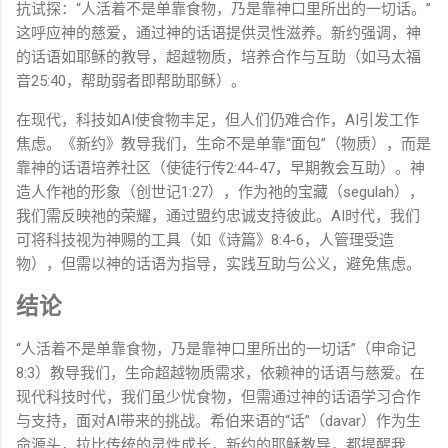
抗试探：“人活着不是单靠食物，乃是靠神口里所出的一切话。”
这呼应神的慈爱，通过神的话语提供灵性滋养。新约强调，神
的话语如耶稣的教导，超越物质，培养合作与互助（如马太福
音25:40，帮助弱者即帮助耶稣）。
在现代，科技如AI使食物丰足，但人们仍难合作，AI引发工作
焦虑。《新约》教导我们，生命不是单靠“面包”（物质），而是
靠神的话语培养社区（使徒行传2:44-47，早期教会互助）。神
造人作祂的形象（创世记1:27），作为祂的宝藏（segulah），
我们需反映祂的荣耀，通过盟约忠诚支持彼此。AI时代，我们
可将科技视为神赐的工具（如《诗篇》8:4-6，人管理受造
物），但需以神的话语为指导，实践互助与公义，避免焦虑。
结论
“人活着不是单靠食物，乃是靠神口里所出的一切话”（申命记
8:3）教导我们，生命超越物质需求，依赖神的话语与慈爱。在
现代科技时代，我们虽少忧食物，但需通过神的话语学习合作
与支持，面对AI带来的挑战。希伯来语的“话”（davar）作为生
命源头，拉比传统的灵性成长，新约的耶稣教导，都提醒我