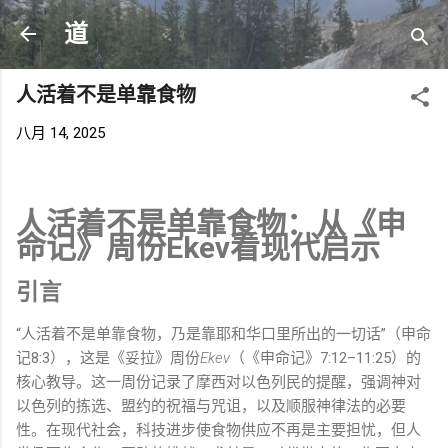
跳至主要内容
道
人活着不是单靠食物
八月 14, 2025
人活着不是单靠食物：从《申
命记》周份Ekev看现代启示
引言
“人活着不是单靠食物，乃是靠耶和华口里所出的一切话”（申命
记8:3），这是《妥拉》周份
Ekev
（《申命记》7:12–11:25）的
核心教导。这一周份记录了摩西对以色列民的提醒，强调神对
以色列的拣选、盟约的祝福与咒诅，以及顺服神律法的必要
性。在现代社会，科技进步使食物供应不再是主要担忧，但人