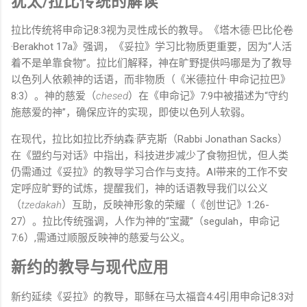
犹太/拉比传统的解读
拉比传统将申命记8:3视为灵性成长的教导。《塔木德·巴比伦卷
·Berakhot 17a》强调，《妥拉》学习比物质更重要，因为“人活
着不是单靠食物”。拉比们解释，神在旷野提供吗哪是为了教导
以色列人依赖神的话语，而非物质（《米德拉什·申命记拉巴》
8:3）。神的慈爱（
chesed
）在《申命记》7:9中被描述为“守约
施慈爱的神”，确保应许的实现，即使以色列人软弱。
在现代，拉比如拉比乔纳森·萨克斯（Rabbi Jonathan Sacks）
在《盟约与对话》中指出，科技进步减少了食物担忧，但人类
仍需通过《妥拉》的教导学习合作与支持。AI带来的工作不安
定呼应旷野的试炼，提醒我们，神的话语教导我们以公义
（
tzedakah
）互助，反映神形象的荣耀（《创世记》1:26-
27）。拉比传统强调，人作为神的“宝藏”（segulah，申命记
7:6）,需通过顺服反映神的慈爱与公义。
新约的教导与现代应用
新约延续《妥拉》的教导，耶稣在马太福音4:4引用申命记8:3对