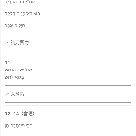
אִם־קֵהָה הַבַּרְזֶל
וְהוּא לֹא־פָנִים קִלְקַל
וַחֲיָלִים יְגַבֵּר
📌 钝刀费力
11
אִם־יִשֹּׁךְ הַנָּחָשׁ
בְּלוֹא לָחַשׁ
📌 未预防
12–14（言语）
חִכֵּי פִי־חָכָם חֵן