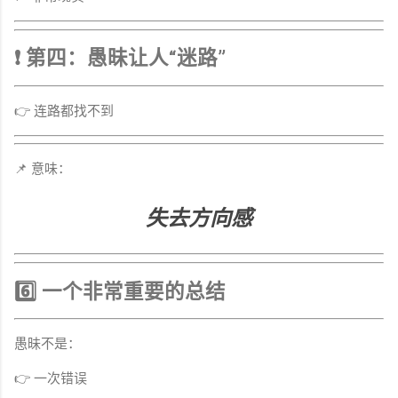
❗ 第四：愚昧让人“迷路”
👉 连路都找不到
📌 意味：
失去方向感
6️⃣ 一个非常重要的总结
愚昧不是：
👉 一次错误