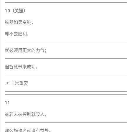
10（关键）
铁器如果变钝，
却不去磨利，
就必须用更大的力气；
但智慧带来成功。
📌 非常重要
11
蛇若未被控制就咬人，
那么施法者就没有益处。