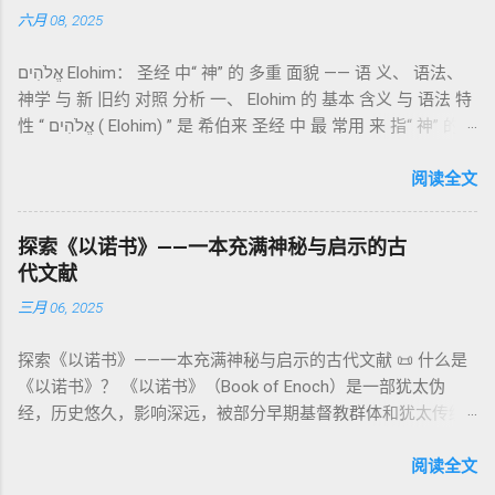
“כפר”（kaphar）意为“遮盖、和解”，显示出神主动设立机制使
六月 08, 2025
大体由五部分组成（作者与年代各异）： 《守望者之书》（1–
祂的子民得洁净并维系同在。 三、祭司制度与敬拜秩序 亚伦与
36） ：叙述堕落天使“ 守望者 ”（Aram. ʿîrîn ，参但4）与人女
他的子孙被设立为祭司，是以色列人与神之间的中保。《利未
אֱלֹהִים Elohim： 圣经 中“ 神” 的 多重 面貌 —— 语 义、 语法、
通婚、巨人（尼非利人）的出现，以及神对其囚禁与审判。
记》强调他们的洁净、服饰、行为都必须与神的圣洁相称。 祭
神学 与 新 旧约 对照 分析 一、 Elohim 的 基本 含义 与 语法 特
《比喻/相似喻之书》（37–71） ：频繁出现“ 那位人子/拣选
司是 圣所的看守者、律法的教导者与百姓的代求者 。他们的失
性 “ אֱלֹהִים ( Elohim) ” 是 希伯来 圣经 中 最 常用 来 指“ 神” 的
者/义者 ”，刻画末世审判与王权。 《天文之书》（72–82） ：
败（如拿答与亚比户擅献凡火）立刻带来神的审判（利10
词汇， 其词 根 是 אֵל ( El) ， 意思 为“ 能力 者” 或“ 有权 柄
阐释**364日“以诺历”**与天体秩序。 《梦异之书》（83–90）
章），显示敬拜的严肃性。 四、洁净与不洁：属灵与社会的界
者”。 ✦ 语法 现象： Elohim 是 一个 复数 形式 （“- im” 后
阅读全文
：以异象回顾以色列史并预示末世。 《以诺书信》（91–108）
限 第11–15章讲述关于食物、疾病（如大麻风）、体液等“洁净
缀）， 但 常 与 单数 动词 搭配 使用， 表示 独 一 真神（ 如 创
：智慧训诫、“祸哉”、义人与恶人的结局等。 提示：另有《二
与不洁”的律例。其目的不是为了迷信或隔离，而是建立 圣洁与
世 记 1: 1）； 在 其他 语 境 中也 可 用于 复数 意义， 如 指 多
以诺书》（斯拉夫文）与《三以诺书》（希伯来文），属更晚
秩序感 ，帮助以色列人活在神的同在中。 “洁净”不是等同于“无
探索《以诺书》——一本充满神秘与启示的古
神、 属 灵 存在、 审判 官 等； 因此， 需 借助 上下文 判断 语
期以诺传统，不等同于《一以诺书》。 二、为什么重要？——
罪”，而是不妨碍与神交往的状态。圣所是神居住之地，进入必
代文献
义 和 神学 定位 。 二、 希伯来 圣经 中 Elohim 的 主要 用法 与
它是新约作者与读者共享的“语境词典” 1）新约中的直接/间接
须经过象征性与礼仪性的预备。 五、赎罪日与神同居的中心 第
三月 06, 2025
示例 分类 类型 用法 说明 示例 经文 含义 1. 真神 指 以色列 的
呼应 犹大书14–15 几乎逐字引 1 Enoch 1:9（“主带着千万圣者
16章描述每年一次的“赎罪日”（Yom Kippur），大祭司进入至
独 一 真神 创 1: 1 独 一 真神（ The God） 2. 假 神 外 邦 民族
降临审判众人”）； 犹6、彼后2:4 关于“犯罪天使被拘禁”与以诺
圣所，用血为圣所与百姓遮罪。 这是整卷《利未记》的神学中
探索《以诺书》——一本充满神秘与启示的古代文献 📜 什么是
所 崇拜 的 神祇 出 20: 3 假 神/ 偶像（ gods） 3. 属 灵 存在
的“深渊囚禁”叙事共振。 彼后2:4 用“ 他他路斯 （Tartarus）”指
心： 神愿意居住在人中间； 罪必须被遮盖才能维持这同在；
《以诺书》？ 《以诺书》（Book of Enoch）是一部犹太伪
神 的 众 子、 天使、 神圣 议会 成员 诗 82: 1, 申 32: 8– 9
天使囚禁之所，贴近以诺传统语境。 福音书/启示录 中的“ 人子
神主动提供遮罪之道（两个祭牲，特别是“为耶和华”的与“归于
经，历史悠久，影响深远，被部分早期基督教群体和犹太传统
神圣 存在（ divine beings） 4. 法官 被 委托 施行 神 审判者 出
来临与天使同来、坐在荣耀宝座审判列国 ”（太24–25；启1、
亚撒泻勒”的）。 这预表...
所珍视。它以圣经中的以诺（Enoch）——亚当的七世孙、挪亚
22: 8– 9， 诗 82: 6 法官（ judges），可能是神圣议会成员 5. 神
14、19）与《比喻之书》的“人子”母题同一语义场。 恶灵/污鬼
的曾祖父——的名义写成，包含大量关于天使、堕落、审判和弥
阅读全文
权 代表 受托 执行 神 旨意 的 人（ 如 摩西） 出 7: 1 神 的 代言
观 ：以诺将“巨人之灵”为游行污灵的渊源学解释，补给了新约
赛亚的异象。 📖 圣经中的以诺 （创世记 5:24）： “以诺与神同