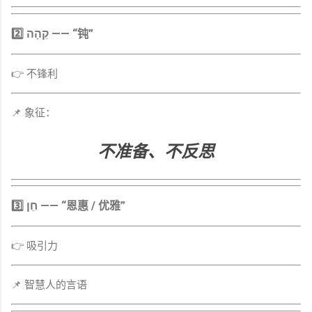
2️⃣ קֵהָה —— “钝”
👉 不锋利
📌 象征：
不准备、不反思
3️⃣ חֵן —— “恩惠 / 优雅”
👉 吸引力
📌 智慧人的言语