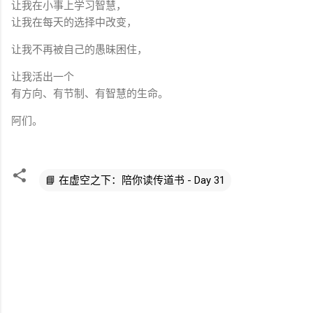
让我在小事上学习智慧，
让我在每天的选择中改变，
让我不再被自己的愚昧困住，
让我活出一个
有方向、有节制、有智慧的生命。
阿们。
📘 在虚空之下：陪你读传道书 - Day 31
评
论