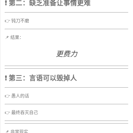
❗ 第二：缺乏准备让事情更难
👉 钝刀不磨
📌 结果：
更费力
❗ 第三：言语可以毁掉人
👉 愚人的话
👉 最终吞灭自己
📌 非常现实