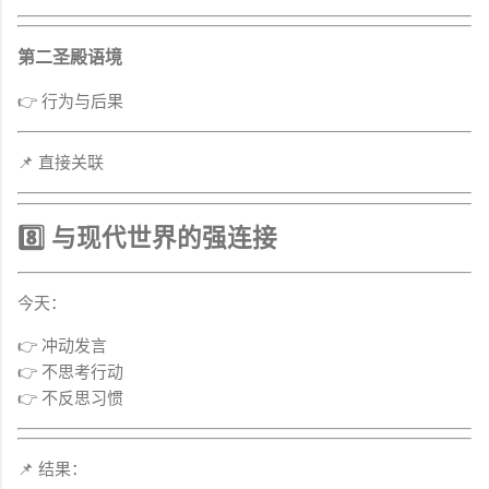
第二圣殿语境
👉 行为与后果
📌 直接关联
8️⃣ 与现代世界的强连接
今天：
👉 冲动发言
👉 不思考行动
👉 不反思习惯
📌 结果：