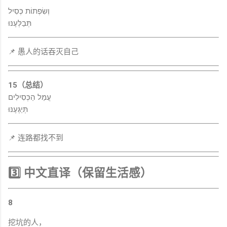
וְשִׂפְתוֹת כְּסִיל
תְּבַלְּעֶנּוּ
📌 愚人的话吞灭自己
15（总结）
עֲמַל הַכְּסִילִים
תְּיַגְּעֶנּוּ
📌 连路都找不到
3️⃣ 中文直译（保留生活感）
8
挖坑的人，