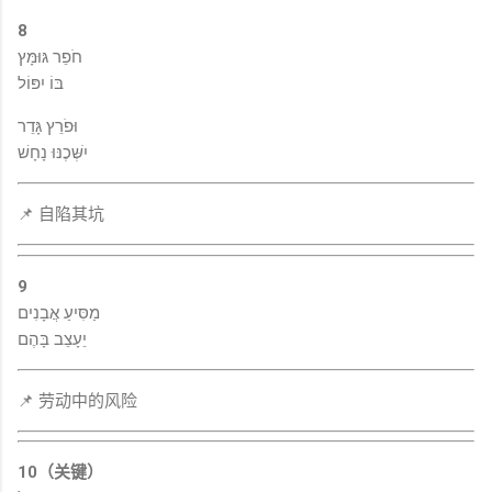
8
חֹפֵר גּוּמָּץ
בּוֹ יִפּוֹל
וּפֹרֵץ גָּדֵר
יִשְּׁכֶנּוּ נָחָשׁ
📌 自陷其坑
9
מַסִּיעַ אֲבָנִים
יֵעָצֵב בָּהֶם
📌 劳动中的风险
10（关键）