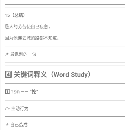
15（总结）
愚人的劳苦使自己疲惫，
因为他连去城的路都不知道。
📌 最讽刺的一句
4️⃣ 关键词释义（Word Study）
1️⃣ חֹפֵר —— “挖”
👉 主动行为
📌 自己造成