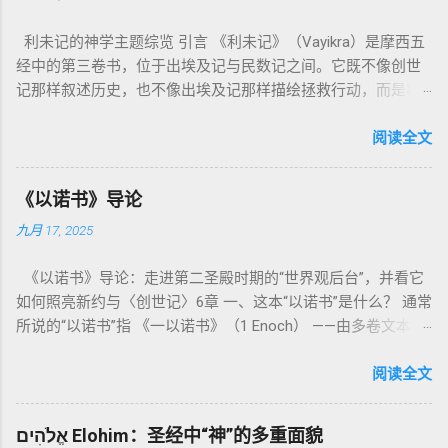
利未记的神学主题综览 引言 《利未记》（Vayikra）是摩西五
经中的第三卷书，位于出埃及记与民数记之间。它既不像创世
记那样叙述历史，也不像出埃及记那样描绘拯救行动，而是将
焦点集中在 圣洁、礼仪、献祭与与神同居的生活准则 上。尽管
内容看似仪式化，《利未记》却揭示了 神的临在如何规范人类
阅读全文
社会与属灵生活 。 一、神的圣洁与人的回应 “你们要圣洁，因
为我耶和华你们的神是圣洁的。”（利未记19:2） 这节经文构成
《以诺书》导论
整卷书的中心神学。希伯来文“קָדוֹשׁ”（kadosh）不仅意味着道
九月 17, 2025
德上的圣洁，更意味着“分别出来”、“归属于神”。 《利未记》教
导人如何通过祭献、饮食、节期、社会正义等方面在实际生活
《以诺书》导论：走进第二圣殿时期的“世界观后台”，并看它
中活出“圣洁”。圣洁不仅是内心态度，更是生活方式。 二、献
如何照亮新约与〈创世记〉6章 一、这本“以诺书”是什么？ 通常
祭制度：与神相交的通道 前七章详细描述五种祭： 燔祭
所说的“以诺书”指 《一以诺书》（1 Enoch） ——由多卷文本构
（olah）：全然献上，象征奉献与赎罪； 素祭 （minchah）：
成的犹太启示文学合集，成书于 第二圣殿时期 （约公元前3—1
感恩的麦祭，象征生活之献； 平安祭 （shelamim）：人与神
世纪），虽不在犹太/基督教主流正典之内（ 埃塞俄比亚正教
阅读全文
团契的象征； 赎罪祭 （chatat）：针对无意之罪的遮盖； 赎愆
视为正典），却在耶稣与使徒的时代 影响极大 。完整文本以
祭 （asham）：针对特定罪行的赔偿与赎回。 这些制度不是单
吉兹语（埃塞俄比亚语） 保存， 死海古卷 出土了多份 阿拉姆
纯宗教仪式，而是 神提供给罪人恢复关系的方式 。 希伯来文
אֱלֹהִים Elohim：圣经中“神”的多重面貌
语 残卷，另有 希腊文 片段，显示其广泛流传。 《一以诺书》