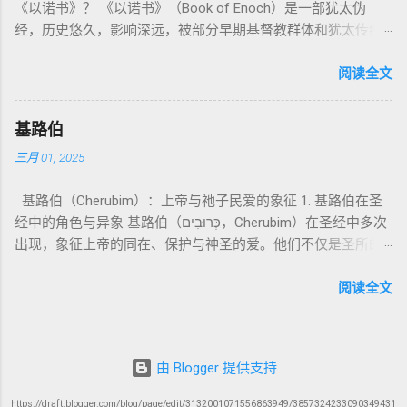
《以诺书》？ 《以诺书》（Book of Enoch）是一部犹太伪
神 的 众 子、 天使、 神圣 议会 成员 诗 82: 1, 申 32: 8– 9
天使囚禁之所，贴近以诺传统语境。 福音书/启示录 中的“ 人子
神主动提供遮罪之道（两个祭牲，特别是“为耶和华”的与“归于
经，历史悠久，影响深远，被部分早期基督教群体和犹太传统
神圣 存在（ divine beings） 4. 法官 被 委托 施行 神 审判者 出
来临与天使同来、坐在荣耀宝座审判列国 ”（太24–25；启1、
亚撒泻勒”的）。 这预表...
所珍视。它以圣经中的以诺（Enoch）——亚当的七世孙、挪亚
22: 8– 9， 诗 82: 6 法官（ judges），可能是神圣议会成员 5. 神
14、19）与《比喻之书》的“人子”母题同一语义场。 恶灵/污鬼
的曾祖父——的名义写成，包含大量关于天使、堕落、审判和弥
阅读全文
权 代表 受托 执行 神 旨意 的 人（ 如 摩西） 出 7: 1 神 的 代言
观 ：以诺将“巨人之灵”为游行污灵的渊源学解释，补给了新约
赛亚的异象。 📖 圣经中的以诺 （创世记 5:24）： “以诺与神同
人（ divine proxy） 6. 强调 威严 复数 形式 强调 尊贵 超自然 的
驱魔叙事背后的“灵界词库”（可1、路8；亦参弗6:12“执政掌
行，神将他取去，他就不在世了。” 这一神秘的记载激发了后世
显现 撒 上 28: 13 灵界 显现 或 尊称（ majestic plural） 三、
权”）。 阴间与审判意象 ：Sheol 的分区、册卷与火刑等图像，
基路伯
关于以诺与神的关系、天国奥秘的丰富想象。《以诺书》便是
每一 类 的 代表 经文 解读 1. 真神 的 独 一 性（ 创世 记 1: 1） “
帮助理解耶稣的审判比喻与《启示录》的审判美学。 社会伦理
三月 01, 2025
这种想象的结晶。 📖《以诺书》的主要内容 《以诺书》并非一
בְּרֵאשִׁית בָּרָא אֱלֹהִים...” “ 起初， 神（ Elohim） 创造 天地。” 尽
：以诺传统对压迫者的“祸哉”，与 雅各书 对不义富者的警告
本单一的作品，而是由多个部分组成，大致包括： 1️⃣ 《守望者
管 Elohim 是 复数 形式， 但 与 动词“ 创造”（ בָּרָא） 为 单数，
（雅5）形成呼应。 ...
基路伯（Cherubim）：上帝与祂子民爱的象征 1. 基路伯在圣
之书》（1 Enoch 1-36） 讲述堕落天使（守望者，Watchers）
语法 结构 显示 这 是在 强调 一位 ...
经中的角色与异象 基路伯（כְּרוּבִים，Cherubim）在圣经中多次
如何违背神的命令，与人类女子结合，生下巨人（Nephilim）。
出现，象征上帝的同在、保护与神圣的爱。他们不仅是圣所的
这些天使教授人类各种知识，如金属锻造、药草使用和占星
守护者，更象征上帝与祂子民的亲密关系。 （1）伊甸园的守
术，导致地上的罪恶泛滥。 神最终审判这些堕落天使，并通过
护者 在《创世记》3:24中，基路伯首次出现，被安置在伊甸园
阅读全文
洪水洁净世界。 这一描述与《创世记 6:1-4》的“神的众子”相呼
的东边，守护生命树的道路： “于是把他赶出去了，又在伊甸园
应 ，表明堕落天使的故事在犹太传统中有着广泛的流传。 📖
的东边安设基路伯和四面转动发火焰的剑，要守住生命树的道
创世记 6:1-4 ： “当人在世上多起来，又生女儿的时候，神的众
路。” 基路伯的角色是保护圣洁的空间，防止堕落的人类再次进
子看见人的女子美貌，就随意挑选，娶来为妻。他们与女子交
由 Blogger 提供支持
入伊甸园。这象征着罪的阻隔，也反映出人类与神分离后的失
合后，生下了伟人（Nephilim），那时候的伟人就是古时英武有
落。 （2）会幕与圣殿中的基路伯 在《出埃及记》25:18-22，
名的人。” 📜 犹太解读 ： 许多犹太文献（如《以诺书》、《死
https://draft.blogger.com/blog/page/edit/3132001071556863949/3857324233090349431