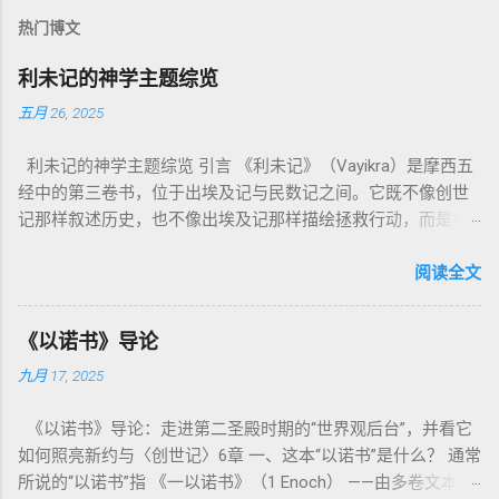
热门博文
利未记的神学主题综览
五月 26, 2025
利未记的神学主题综览 引言 《利未记》（Vayikra）是摩西五
经中的第三卷书，位于出埃及记与民数记之间。它既不像创世
记那样叙述历史，也不像出埃及记那样描绘拯救行动，而是将
焦点集中在 圣洁、礼仪、献祭与与神同居的生活准则 上。尽管
内容看似仪式化，《利未记》却揭示了 神的临在如何规范人类
阅读全文
社会与属灵生活 。 一、神的圣洁与人的回应 “你们要圣洁，因
为我耶和华你们的神是圣洁的。”（利未记19:2） 这节经文构成
《以诺书》导论
整卷书的中心神学。希伯来文“קָדוֹשׁ”（kadosh）不仅意味着道
九月 17, 2025
德上的圣洁，更意味着“分别出来”、“归属于神”。 《利未记》教
导人如何通过祭献、饮食、节期、社会正义等方面在实际生活
《以诺书》导论：走进第二圣殿时期的“世界观后台”，并看它
中活出“圣洁”。圣洁不仅是内心态度，更是生活方式。 二、献
如何照亮新约与〈创世记〉6章 一、这本“以诺书”是什么？ 通常
祭制度：与神相交的通道 前七章详细描述五种祭： 燔祭
所说的“以诺书”指 《一以诺书》（1 Enoch） ——由多卷文本构
（olah）：全然献上，象征奉献与赎罪； 素祭 （minchah）：