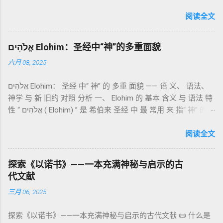
成的犹太启示文学合集，成书于 第二圣殿时期 （约公元前3—1
感恩的麦祭，象征生活之献； 平安祭 （shelamim）：人与神
世纪），虽不在犹太/基督教主流正典之内（ 埃塞俄比亚正教
阅读全文
团契的象征； 赎罪祭 （chatat）：针对无意之罪的遮盖； 赎愆
视为正典），却在耶稣与使徒的时代 影响极大 。完整文本以
祭 （asham）：针对特定罪行的赔偿与赎回。 这些制度不是单
吉兹语（埃塞俄比亚语） 保存， 死海古卷 出土了多份 阿拉姆
纯宗教仪式，而是 神提供给罪人恢复关系的方式 。 希伯来文
אֱלֹהִים Elohim：圣经中“神”的多重面貌
语 残卷，另有 希腊文 片段，显示其广泛流传。 《一以诺书》
“כפר”（kaphar）意为“遮盖、和解”，显示出神主动设立机制使
六月 08, 2025
大体由五部分组成（作者与年代各异）： 《守望者之书》（1–
祂的子民得洁净并维系同在。 三、祭司制度与敬拜秩序 亚伦与
36） ：叙述堕落天使“ 守望者 ”（Aram. ʿîrîn ，参但4）与人女
他的子孙被设立为祭司，是以色列人与神之间的中保。《利未
אֱלֹהִים Elohim： 圣经 中“ 神” 的 多重 面貌 —— 语 义、 语法、
通婚、巨人（尼非利人）的出现，以及神对其囚禁与审判。
记》强调他们的洁净、服饰、行为都必须与神的圣洁相称。 祭
神学 与 新 旧约 对照 分析 一、 Elohim 的 基本 含义 与 语法 特
《比喻/相似喻之书》（37–71） ：频繁出现“ 那位人子/拣选
司是 圣所的看守者、律法的教导者与百姓的代求者 。他们的失
性 “ אֱלֹהִים ( Elohim) ” 是 希伯来 圣经 中 最 常用 来 指“ 神” 的
者/义者 ”，刻画末世审判与王权。 《天文之书》（72–82） ：
败（如拿答与亚比户擅献凡火）立刻带来神的审判（利10
词汇， 其词 根 是 אֵל ( El) ， 意思 为“ 能力 者” 或“ 有权 柄
阐释**364日“以诺历”**与天体秩序。 《梦异之书》（83–90）
章），显示敬拜的严肃性。 四、洁净与不洁：属灵与社会的界
者”。 ✦ 语法 现象： Elohim 是 一个 复数 形式 （“- im” 后
阅读全文
：以异象回顾以色列史并预示末世。 《以诺书信》（91–108）
限 第11–15章讲述关于食物、疾病（如大麻风）、体液等“洁净
缀）， 但 常 与 单数 动词 搭配 使用， 表示 独 一 真神（ 如 创
：智慧训诫、“祸哉”、义人与恶人的结局等。 提示：另有《二
与不洁”的律例。其目的不是为了迷信或隔离，而是建立 圣洁与
世 记 1: 1）； 在 其他 语 境 中也 可 用于 复数 意义， 如 指 多
以诺书》（斯拉夫文）与《三以诺书》（希伯来文），属更晚
秩序感 ，帮助以色列人活在神的同在中。 “洁净”不是等同于“无
探索《以诺书》——一本充满神秘与启示的古
神、 属 灵 存在、 审判 官 等； 因此， 需 借助 上下文 判断 语
期以诺传统，不等同于《一以诺书》。 二、为什么重要？——
罪”，而是不妨碍与神交往的状态。圣所是神居住之地，进入必
代文献
义 和 神学 定位 。 二、 希伯来 圣经 中 Elohim 的 主要 用法 与
它是新约作者与读者共享的“语境词典” 1）新约中的直接/间接
须经过象征性与礼仪性的预备。 五、赎罪日与神同居的中心 第
三月 06, 2025
示例 分类 类型 用法 说明 示例 经文 含义 1. 真神 指 以色列 的
呼应 犹大书14–15 几乎逐字引 1 Enoch 1:9（“主带着千万圣者
16章描述每年一次的“赎罪日”（Yom Kippur），大祭司进入至
独 一 真神 创 1: 1 独 一 真神（ The God） 2. 假 神 外 邦 民族
降临审判众人”）； 犹6、彼后2:4 关于“犯罪天使被拘禁”与以诺
圣所，用血为圣所与百姓遮罪。 这是整卷《利未记》的神学中
探索《以诺书》——一本充满神秘与启示的古代文献 📜 什么是
所 崇拜 的 神祇 出 20: 3 假 神/ 偶像（ gods） 3. 属 灵 存在
的“深渊囚禁”叙事共振。 彼后2:4 用“ 他他路斯 （Tartarus）”指
心： 神愿意居住在人中间； 罪必须被遮盖才能维持这同在；