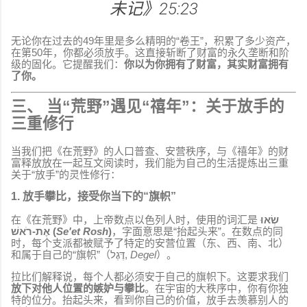
未记》25:23
无论你在过去的49年里是多么精明的“卷王”，积累了多少资产，
在第50年，你都必须放手。这直接斩断了财富的永久垄断和阶
级的固化。它提醒我们：
你以为你拥有了财富，其实财富拥有
了你。
三、 当“荒野”遇见“禧年”：关于放手的
三重修行
当我们把《在荒野》的人口普查、安营秩序，与《禧年》的财
富释放放在一起互文阅读时，我们能为自己的生活提炼出三重
关于“放手”的灵性修行：
1. 放手攀比，接受你当下的“旗帜”
在《在荒野》中，上帝数点以色列人时，使用的词汇是
שְׂאוּ
אֶת-רֹאשׁ (
Se'et Rosh
)
，字面意思是“抬起头来”。在数点的同
时，每个支派都被赋予了特定的安营位置（东、西、南、北）
和属于自己的“旗帜”（דֶּגֶל,
Degel
）。
拉比们解释说，每个人都必须安于自己的旗帜下。这要求我们
放下对他人位置的嫉妒与攀比
。在宇宙的大秩序中，你有你独
特的位分。抬起头来，看到你自己的价值，放手去羡慕别人的