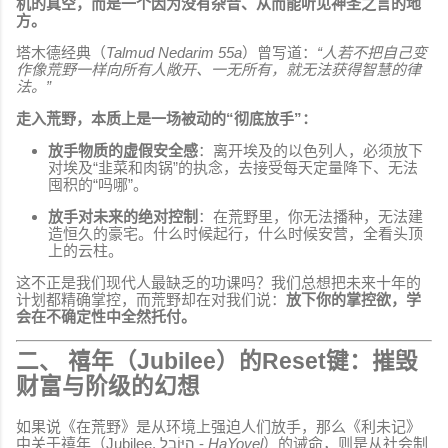
机的真空，而是一个因为没有杂音、从而能听见神圣之言的地
方。
塔木德经典（
Talmud Nedarim 55a
）曾写道：
“人若不把自己变
作像荒野一样向所有人敞开、一无所有，就无法获得智慧的律
法。”
走入荒野，本质上是一场被动的“彻底放手”：
放手物质的虚假安全感
：离开埃及的以色列人，必须放下
对埃及“韭菜和肉锅”的执念，去接受每天定量降下、无法
囤积的“吗哪”。
放手对未来的绝对控制
：在荒野里，你无法播种，无法建
造恒久的豪宅。什么时候起行，什么时候安营，全看头顶
上的云柱。
这不正是我们现代人最缺乏的功课吗？我们总想把未来十年的
计划都精确掌控，而荒野却在对我们说：
放下你的掌控欲，学
会在不确定性中全然托付。
二、 禧年（Jubilee）的Reset键：摧毁
财富与阶级的幻想
如果说《在荒野》是从环境上强迫人们放手，那么《利未记》
中关于禧年（Jubilee, הַיּוֹבֵל -
HaYovel
）的诫命，则是从社会制