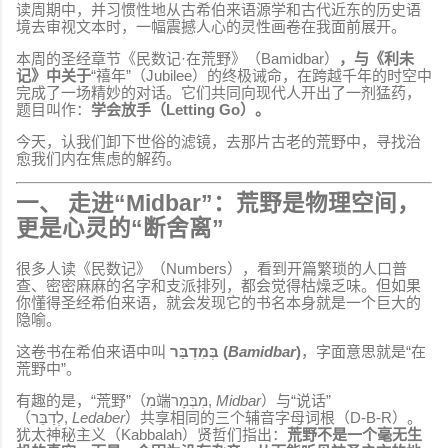
读周期中，并习惯性地从古希伯来语源学和古代近东的历史语
境去审视文本时，一幅震撼人心的灵性画卷在我面前展开。
本周的圣经章节《民数记·在荒野》（Bamidbar）
，与《利未
记》中关于
“禧年”（Jubilee）的终极诫命，在跨越千年的时空中
完成了一场精妙的对话。它们共同向现代人开出了一剂猛药，
题目叫作：
学会放手（Letting Go）。
今天，认我们卸下世俗的滤镜，去那片古老的荒野中，寻找治
愈我们内在焦虑的解药。
一、 走进“Midbar”：荒野是物理空间，
更是心灵的“断舍离”
很多人读《民数记》（Numbers），看到开篇繁琐的人口普
查、密密麻麻的名字和支派排列，都会觉得枯燥乏味。但如果
你懂得圣经希伯来语，就会发现它的书名本身就是一个巨大的
隐喻。
这卷书在希伯来语中叫
בְּמִדְבַּר (
Bamidbar
)
，字面意思就是“在
荒野中”。
有趣的是，“荒野”（מִ端מִבְּמָר,
Midbar
）与“说话”
（לְדַבֵּר,
Ledaber
）共享相同的三个辅音字母词根（D-B-R）。
犹太神秘主义（Kabbalah）贤哲们指出：
荒野不是一个毫无生