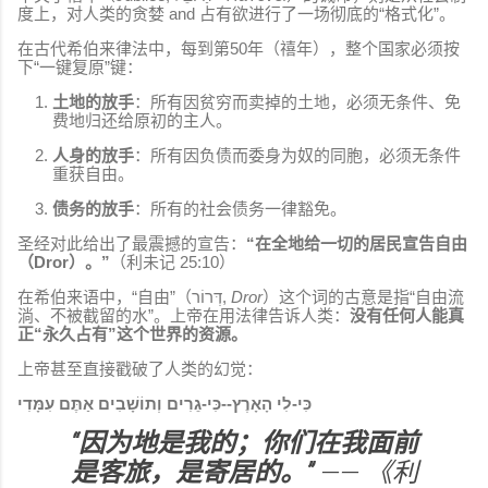
度上，对人类的贪婪 and 占有欲进行了一场彻底的“格式化”。
在古代希伯来律法中，每到第50年（禧年），整个国家必须按
下“一键复原”键：
土地的放手
：所有因贫穷而卖掉的土地，必须无条件、免
费地归还给原初的主人。
人身的放手
：所有因负债而委身为奴的同胞，必须无条件
重获自由。
债务的放手
：所有的社会债务一律豁免。
圣经对此给出了最震撼的宣告：
“在全地给一切的居民宣告自由
（Dror）。”
（利未记 25:10）
在希伯来语中，“自由”（דְּרוֹר,
Dror
）这个词的古意是指“自由流
淌、不被截留的水”。上帝在用法律告诉人类：
没有任何人能真
正“永久占有”这个世界的资源。
上帝甚至直接戳破了人类的幻觉：
כִּי-לִי הָאָרֶץ--כִּי-גֵרִים וְתוֹשָׁבִים אַתֶּם עִמָּדִי
“因为地是我的；你们在我面前
是客旅，是寄居的。”
—— 《利