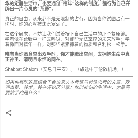
华的定居生活中，也要通过“禧年”这样的制度，强行为自己开
辟出一片心灵的“荒野”。
真正的自由，从来都不是无限制的占有。因为当你试图占有一
切时，你的心就被焦虑塞满了。
在这个周末，不妨让我们试着按下自己生活中的那个复原键。
学着像在荒野中一样去呼吸，对那些无法掌控的未来放手；学
着像面对禧年一样，对那些紧紧抓着的物质和名利松一松手。
唯有当你愿意空出双手时，你才能腾出空间，去拥抱生命中真
正神圣、清明且永恒的同在。
Shabbat Shalom（安息日平安）。（旅途中于伦敦机场。）
如果你喜欢这篇结合了希伯来文本考证与灵性思考的文章，欢
迎点赞、转发，并在评论区分享：此时此刻的生活中，你最需
要放手的是什么？
评
论