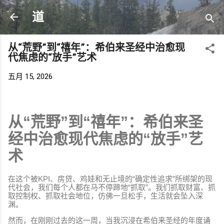
跳至主要内容
道
从“荒野”到“禧年”：希伯来圣经中治愈现
代焦虑的“放手”艺术
五月 15, 2026
从“荒野”到“禧年”：希伯来圣
经中治愈现代焦虑的“放手”艺
术
在这个被KPI、房贷、鸡娃和无止境的“确定性追求”所绑架的现
代社会，我们每个人都在马不停蹄地“抓取”。我们抓取财富、抓
取控制权、抓取社会地位，仿佛一旦松手，生活就会坠入深
渊。
然而，在刚刚过去的这一周，当我沉浸在希伯来圣经的年度诵