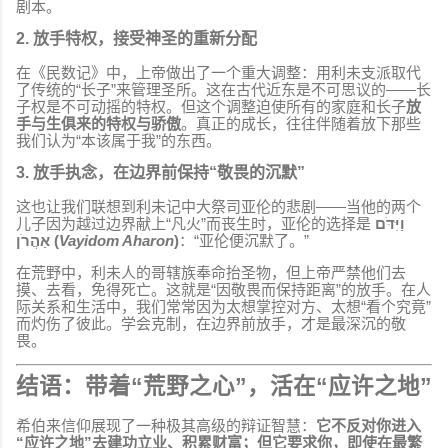
剧本。
2. 放手特权，接受神圣的重新分配
在《民数记》中，上帝做出了一个重大调整：用利未支派取代
了传统的“长子”来管理圣所。这在古代近东是不可思议的——长
子权是不可动摇的特权。但这个调整迫使所有的家庭和长子
放
手与生俱来的特权与骄傲
。真正的成长，往往伴随着放下那些
我们认为“本该属于我”的东西。
3. 放手执念，在边界前保持“敬畏的沉默”
这也让我们联想到利未记中大祭司亚伦的悲剧——当他的两个
儿子因为越过边界献上“凡火”而丧生时，亚伦的选择是
וַיִּדֹּם
אַהֲרֹן (
Vayidom Aharon
)
：“亚伦便沉默了。”
在荒野中，利未人的哥辖族奉命抬圣物，但上帝严禁他们去
摸、去看，免得死亡。这就是“因敬畏而保持距离”的放手。在人
际关系和生活中，我们常常因为太想掌控对方、太想“看个究竟”
而灼伤了彼此。学会克制，在边界前放手，才是最深沉的敬
畏。
结语：带着“荒野之心”，活在“应许之地”
希伯来信仰展现了一种极其高级的辩证智慧：
它不反对你进入
“应许之地”去建功立业、积累财富；但它要求你，即使在最繁