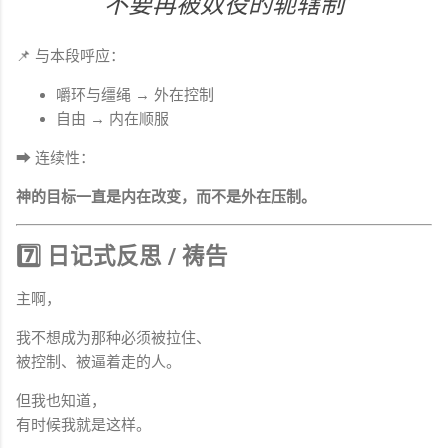
“不要再被奴役的轭辖制”
📌 与本段呼应：
嚼环与缰绳 → 外在控制
自由 → 内在顺服
➡ 连续性：
神的目标一直是内在改变，而不是外在压制。
7️⃣ 日记式反思 / 祷告
主啊，
我不想成为那种必须被拉住、
被控制、被逼着走的人。
但我也知道，
有时候我就是这样。