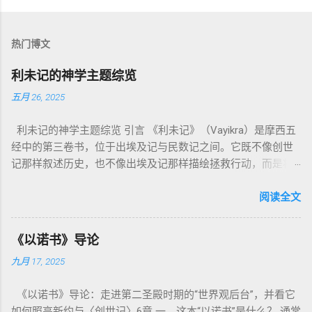
热门博文
利未记的神学主题综览
五月 26, 2025
利未记的神学主题综览 引言 《利未记》（Vayikra）是摩西五
经中的第三卷书，位于出埃及记与民数记之间。它既不像创世
记那样叙述历史，也不像出埃及记那样描绘拯救行动，而是将
焦点集中在 圣洁、礼仪、献祭与与神同居的生活准则 上。尽管
内容看似仪式化，《利未记》却揭示了 神的临在如何规范人类
阅读全文
社会与属灵生活 。 一、神的圣洁与人的回应 “你们要圣洁，因
为我耶和华你们的神是圣洁的。”（利未记19:2） 这节经文构成
《以诺书》导论
整卷书的中心神学。希伯来文“קָדוֹשׁ”（kadosh）不仅意味着道
九月 17, 2025
德上的圣洁，更意味着“分别出来”、“归属于神”。 《利未记》教
导人如何通过祭献、饮食、节期、社会正义等方面在实际生活
《以诺书》导论：走进第二圣殿时期的“世界观后台”，并看它
中活出“圣洁”。圣洁不仅是内心态度，更是生活方式。 二、献
如何照亮新约与〈创世记〉6章 一、这本“以诺书”是什么？ 通常