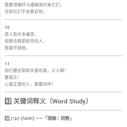
需要用嚼环与缰绳来约束它们，
否则它们不会靠近你。
10
恶人有许多痛苦，
但那信靠耶和华的人，
慈爱环绕他。
11
你们要在耶和华里欢喜，义人啊！
要喜乐！
心里正直的人，都要欢呼！
3️⃣ 关键词释义（Word Study）
1️⃣ הָבִין (
havin
) ——「理解 / 洞察」