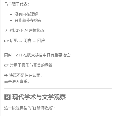
马与骡子代表：
没有内在理解
只能靠外在约束
📌 对比以色列理想状态：
👉
听见 → 明白 → 回应
同时，v.11 在犹太祷告中具有重要地位：
👉 常用于喜乐与赞美的场景
➡ 诗篇不是停在认罪，
而是进入喜乐。
5️⃣ 现代学术与文学观察
这一段是典型的“智慧诗收尾”：