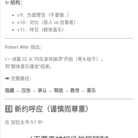
✨ 结构：
v.9：负面警告（不要像…）
v.10：对比（恶人 vs 信靠者）
v.11：呼召（群体喜乐）
Robert Alter 指出：
👉 诗篇 32 从“内在身体崩溃”开始（骨头枯干），
到“群体喜乐爆发”结束。
➡ 完整路径：
隐藏 → 压伤 → 承认 → 释放 → 教导 → 喜乐
6️⃣ 新约呼应（谨慎而尊重）
在
加拉太书
5:1 中：