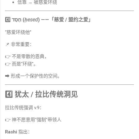
信靠 → 被慈爱环绕
4️⃣ חֶסֶד (
ḥesed
) ——「慈爱 / 盟约之爱」
“慈爱环绕他”
📌 非常重要：
👉 不是零散的恩典，
👉 而是“环绕”。
➡ 形成一个保护性的空间。
4️⃣ 犹太 / 拉比传统洞见
拉比传统强调 v.9：
👉 神不愿意用“强制”带领人
Rashi
指出：