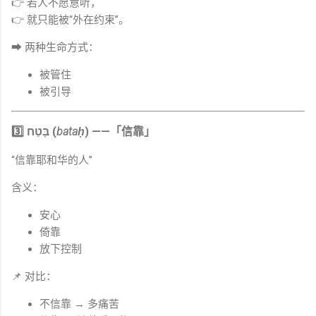
👉 若人不愿意听，
👉 就只能被“外在约束”。
➡ 两种生命方式：
被管住
被引导
3️⃣ בָּטַח (
bataḥ
) ——「信靠」
“信靠耶和华的人”
含义：
安心
倚靠
放下控制
📌 对比：
不信靠 → 多痛苦