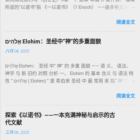
祭制度：与神相交的通道 前七章详细描述五种祭： 燔祭
所说的“以诺书”指 《一以诺书》（1 Enoch） ——由多卷文本构
（olah）：全然献上，象征奉献与赎罪； 素祭 （minchah）：
成的犹太启示文学合集，成书于 第二圣殿时期 （约公元前3—1
感恩的麦祭，象征生活之献； 平安祭 （shelamim）：人与神
世纪），虽不在犹太/基督教主流正典之内（ 埃塞俄比亚正教
阅读全文
团契的象征； 赎罪祭 （chatat）：针对无意之罪的遮盖； 赎愆
视为正典），却在耶稣与使徒的时代 影响极大 。完整文本以
祭 （asham）：针对特定罪行的赔偿与赎回。 这些制度不是单
吉兹语（埃塞俄比亚语） 保存， 死海古卷 出土了多份 阿拉姆
纯宗教仪式，而是 神提供给罪人恢复关系的方式 。 希伯来文
אֱלֹהִים Elohim：圣经中“神”的多重面貌
语 残卷，另有 希腊文 片段，显示其广泛流传。 《一以诺书》
“כפר”（kaphar）意为“遮盖、和解”，显示出神主动设立机制使
六月 08, 2025
大体由五部分组成（作者与年代各异）： 《守望者之书》（1–
祂的子民得洁净并维系同在。 三、祭司制度与敬拜秩序 亚伦与
36） ：叙述堕落天使“ 守望者 ”（Aram. ʿîrîn ，参但4）与人女
他的子孙被设立为祭司，是以色列人与神之间的中保。《利未
אֱלֹהִים Elohim： 圣经 中“ 神” 的 多重 面貌 —— 语 义、 语法、
通婚、巨人（尼非利人）的出现，以及神对其囚禁与审判。
记》强调他们的洁净、服饰、行为都必须与神的圣洁相称。 祭
神学 与 新 旧约 对照 分析 一、 Elohim 的 基本 含义 与 语法 特
《比喻/相似喻之书》（37–71） ：频繁出现“ 那位人子/拣选
司是 圣所的看守者、律法的教导者与百姓的代求者 。他们的失
性 “ אֱלֹהִים ( Elohim) ” 是 希伯来 圣经 中 最 常用 来 指“ 神” 的
者/义者 ”，刻画末世审判与王权。 《天文之书》（72–82） ：
败（如拿答与亚比户擅献凡火）立刻带来神的审判（利10
词汇， 其词 根 是 אֵל ( El) ， 意思 为“ 能力 者” 或“ 有权 柄
阐释**364日“以诺历”**与天体秩序。 《梦异之书》（83–90）
章），显示敬拜的严肃性。 四、洁净与不洁：属灵与社会的界
者”。 ✦ 语法 现象： Elohim 是 一个 复数 形式 （“- im” 后
阅读全文
：以异象回顾以色列史并预示末世。 《以诺书信》（91–108）
限 第11–15章讲述关于食物、疾病（如大麻风）、体液等“洁净
缀）， 但 常 与 单数 动词 搭配 使用， 表示 独 一 真神（ 如 创
：智慧训诫、“祸哉”、义人与恶人的结局等。 提示：另有《二
与不洁”的律例。其目的不是为了迷信或隔离，而是建立 圣洁与
世 记 1: 1）； 在 其他 语 境 中也 可 用于 复数 意义， 如 指 多
以诺书》（斯拉夫文）与《三以诺书》（希伯来文），属更晚
秩序感 ，帮助以色列人活在神的同在中。 “洁净”不是等同于“无
探索《以诺书》——一本充满神秘与启示的古
神、 属 灵 存在、 审判 官 等； 因此， 需 借助 上下文 判断 语
期以诺传统，不等同于《一以诺书》。 二、为什么重要？——
罪”，而是不妨碍与神交往的状态。圣所是神居住之地，进入必
代文献
义 和 神学 定位 。 二、 希伯来 圣经 中 Elohim 的 主要 用法 与
它是新约作者与读者共享的“语境词典” 1）新约中的直接/间接
须经过象征性与礼仪性的预备。 五、赎罪日与神同居的中心 第
三月 06, 2025
示例 分类 类型 用法 说明 示例 经文 含义 1. 真神 指 以色列 的
呼应 犹大书14–15 几乎逐字引 1 Enoch 1:9（“主带着千万圣者
16章描述每年一次的“赎罪日”（Yom Kippur），大祭司进入至