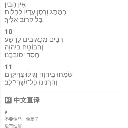
אֵין הָבִין
בְּמֶתֶג וָרֶסֶן עֶדְיוֹ לִבְלוֹם
בַּל קְרוֹב אֵלֶיךָ׃
10
רַבִּים מַכְאוֹבִים לָרָשָׁע
וְהַבּוֹטֵחַ בַּיהוָה
חֶסֶד יְסוֹבְבֶנּוּ׃
11
שִׂמְחוּ בַיהוָה וְגִילוּ צַדִּיקִים
וְהַרְנִינוּ כָּל־יִשְׁרֵי־לֵב׃
2️⃣ 中文直译
9
不要像马，像骡子，
没有理解；