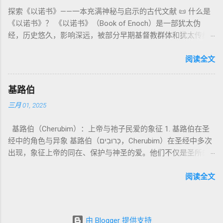
独 一 真神 创 1: 1 独 一 真神（ The God） 2. 假 神 外 邦 民族
降临审判众人”）； 犹6、彼后2:4 关于“犯罪天使被拘禁”与以诺
圣所，用血为圣所与百姓遮罪。 这是整卷《利未记》的神学中
探索《以诺书》——一本充满神秘与启示的古代文献 📜 什么是
所 崇拜 的 神祇 出 20: 3 假 神/ 偶像（ gods） 3. 属 灵 存在
的“深渊囚禁”叙事共振。 彼后2:4 用“ 他他路斯 （Tartarus）”指
心： 神愿意居住在人中间； 罪必须被遮盖才能维持这同在；
《以诺书》？ 《以诺书》（Book of Enoch）是一部犹太伪
神 的 众 子、 天使、 神圣 议会 成员 诗 82: 1, 申 32: 8– 9
天使囚禁之所，贴近以诺传统语境。 福音书/启示录 中的“ 人子
神主动提供遮罪之道（两个祭牲，特别是“为耶和华”的与“归于
经，历史悠久，影响深远，被部分早期基督教群体和犹太传统
神圣 存在（ divine beings） 4. 法官 被 委托 施行 神 审判者 出
来临与天使同来、坐在荣耀宝座审判列国 ”（太24–25；启1、
亚撒泻勒”的）。 这预表...
所珍视。它以圣经中的以诺（Enoch）——亚当的七世孙、挪亚
22: 8– 9， 诗 82: 6 法官（ judges），可能是神圣议会成员 5. 神
14、19）与《比喻之书》的“人子”母题同一语义场。 恶灵/污鬼
的曾祖父——的名义写成，包含大量关于天使、堕落、审判和弥
阅读全文
权 代表 受托 执行 神 旨意 的 人（ 如 摩西） 出 7: 1 神 的 代言
观 ：以诺将“巨人之灵”为游行污灵的渊源学解释，补给了新约
赛亚的异象。 📖 圣经中的以诺 （创世记 5:24）： “以诺与神同
人（ divine proxy） 6. 强调 威严 复数 形式 强调 尊贵 超自然 的
驱魔叙事背后的“灵界词库”（可1、路8；亦参弗6:12“执政掌
行，神将他取去，他就不在世了。” 这一神秘的记载激发了后世
显现 撒 上 28: 13 灵界 显现 或 尊称（ majestic plural） 三、
权”）。 阴间与审判意象 ：Sheol 的分区、册卷与火刑等图像，
基路伯
关于以诺与神的关系、天国奥秘的丰富想象。《以诺书》便是
每一 类 的 代表 经文 解读 1. 真神 的 独 一 性（ 创世 记 1: 1） “
帮助理解耶稣的审判比喻与《启示录》的审判美学。 社会伦理
三月 01, 2025
这种想象的结晶。 📖《以诺书》的主要内容 《以诺书》并非一
בְּרֵאשִׁית בָּרָא אֱלֹהִים...” “ 起初， 神（ Elohim） 创造 天地。” 尽
：以诺传统对压迫者的“祸哉”，与 雅各书 对不义富者的警告
本单一的作品，而是由多个部分组成，大致包括： 1️⃣ 《守望者
管 Elohim 是 复数 形式， 但 与 动词“ 创造”（ בָּרָא） 为 单数，
（雅5）形成呼应。 ...
基路伯（Cherubim）：上帝与祂子民爱的象征 1. 基路伯在圣
之书》（1 Enoch 1-36） 讲述堕落天使（守望者，Watchers）
语法 结构 显示 这 是在 强调 一位 ...
经中的角色与异象 基路伯（כְּרוּבִים，Cherubim）在圣经中多次
如何违背神的命令，与人类女子结合，生下巨人（Nephilim）。
出现，象征上帝的同在、保护与神圣的爱。他们不仅是圣所的
这些天使教授人类各种知识，如金属锻造、药草使用和占星
守护者，更象征上帝与祂子民的亲密关系。 （1）伊甸园的守
术，导致地上的罪恶泛滥。 神最终审判这些堕落天使，并通过
护者 在《创世记》3:24中，基路伯首次出现，被安置在伊甸园
阅读全文
洪水洁净世界。 这一描述与《创世记 6:1-4》的“神的众子”相呼
的东边，守护生命树的道路： “于是把他赶出去了，又在伊甸园
应 ，表明堕落天使的故事在犹太传统中有着广泛的流传。 📖
的东边安设基路伯和四面转动发火焰的剑，要守住生命树的道
创世记 6:1-4 ： “当人在世上多起来，又生女儿的时候，神的众
路。” 基路伯的角色是保护圣洁的空间，防止堕落的人类再次进
子看见人的女子美貌，就随意挑选，娶来为妻。他们与女子交
由 Blogger 提供支持