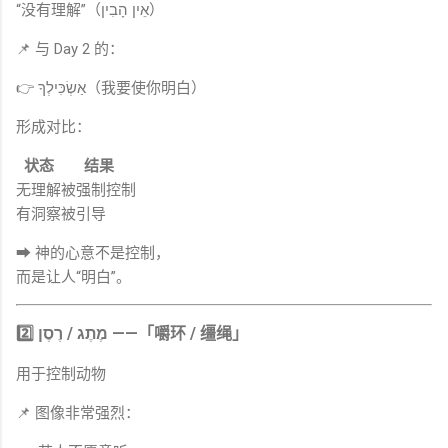
“没有理解”（אֵין הָבִין）
📌 与 Day 2 的：
👉 אַשְׂכִּילְךָ（我要使你明白）
形成对比：
状态
结果
无理解
被强制控制
有洞察
被引导
➡ 神的心意不是控制，
而是让人“明白”。
2️⃣ מֶתֶג / רֶסֶן ——「嚼环 / 缰绳」
用于控制动物
📌 图像非常强烈：