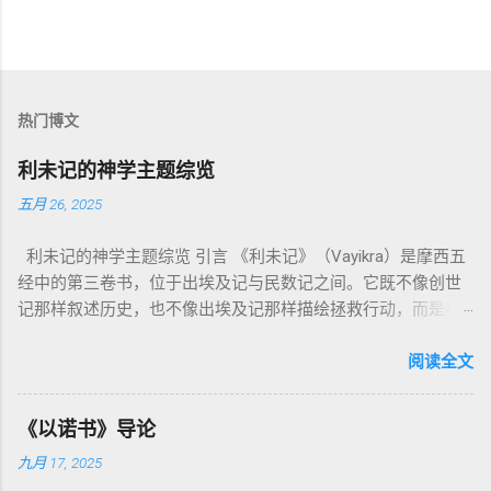
热门博文
利未记的神学主题综览
五月 26, 2025
利未记的神学主题综览 引言 《利未记》（Vayikra）是摩西五
经中的第三卷书，位于出埃及记与民数记之间。它既不像创世
记那样叙述历史，也不像出埃及记那样描绘拯救行动，而是将
焦点集中在 圣洁、礼仪、献祭与与神同居的生活准则 上。尽管
内容看似仪式化，《利未记》却揭示了 神的临在如何规范人类
阅读全文
社会与属灵生活 。 一、神的圣洁与人的回应 “你们要圣洁，因
为我耶和华你们的神是圣洁的。”（利未记19:2） 这节经文构成
《以诺书》导论
整卷书的中心神学。希伯来文“קָדוֹשׁ”（kadosh）不仅意味着道
九月 17, 2025
德上的圣洁，更意味着“分别出来”、“归属于神”。 《利未记》教