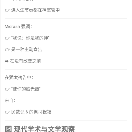
👉 连人生节奏都在神掌管中
Midrash 强调：
👉 “我说：你是我的神”
👉 是一种主动宣告
➡️ 在没有改变之前
在犹太祷告中：
👉 “使你的脸光照”
来自：
👉 民数记 6 的祭司祝福
5️⃣ 现代学术与文学观察