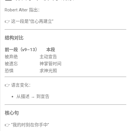
Robert Alter 指出：
👉 这一段是“信心再建立”
结构对比
前一段（v9–13）
本段
被弃绝
主动宣告
被遗忘
神掌管时间
恐惧
求神光照
👉 语言变化：
从描述 → 到宣告
核心句
👉 “我的时刻在你手中”