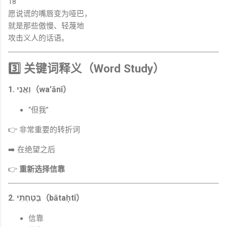
18
愿说谎的嘴唇变为哑巴，
就是那些傲慢、轻蔑地
攻击义人的话语。
3️⃣ 关键词释义（Word Study）
1. וַאֲנִי（wa’ănî）
“但我”
👉 非常重要的转折词
➡️ 在绝望之后
👉
重新选择信靠
2. בָּטַחְתִּי（bātaḥtî）
信靠