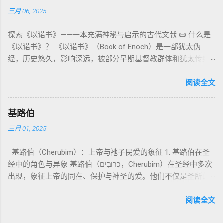
义 和 神学 定位 。 二、 希伯来 圣经 中 Elohim 的 主要 用法 与
它是新约作者与读者共享的“语境词典” 1）新约中的直接/间接
须经过象征性与礼仪性的预备。 五、赎罪日与神同居的中心 第
三月 06, 2025
示例 分类 类型 用法 说明 示例 经文 含义 1. 真神 指 以色列 的
呼应 犹大书14–15 几乎逐字引 1 Enoch 1:9（“主带着千万圣者
16章描述每年一次的“赎罪日”（Yom Kippur），大祭司进入至
独 一 真神 创 1: 1 独 一 真神（ The God） 2. 假 神 外 邦 民族
降临审判众人”）； 犹6、彼后2:4 关于“犯罪天使被拘禁”与以诺
圣所，用血为圣所与百姓遮罪。 这是整卷《利未记》的神学中
探索《以诺书》——一本充满神秘与启示的古代文献 📜 什么是
所 崇拜 的 神祇 出 20: 3 假 神/ 偶像（ gods） 3. 属 灵 存在
的“深渊囚禁”叙事共振。 彼后2:4 用“ 他他路斯 （Tartarus）”指
心： 神愿意居住在人中间； 罪必须被遮盖才能维持这同在；
《以诺书》？ 《以诺书》（Book of Enoch）是一部犹太伪
神 的 众 子、 天使、 神圣 议会 成员 诗 82: 1, 申 32: 8– 9
天使囚禁之所，贴近以诺传统语境。 福音书/启示录 中的“ 人子
神主动提供遮罪之道（两个祭牲，特别是“为耶和华”的与“归于
经，历史悠久，影响深远，被部分早期基督教群体和犹太传统
神圣 存在（ divine beings） 4. 法官 被 委托 施行 神 审判者 出
来临与天使同来、坐在荣耀宝座审判列国 ”（太24–25；启1、
亚撒泻勒”的）。 这预表...
所珍视。它以圣经中的以诺（Enoch）——亚当的七世孙、挪亚
22: 8– 9， 诗 82: 6 法官（ judges），可能是神圣议会成员 5. 神
14、19）与《比喻之书》的“人子”母题同一语义场。 恶灵/污鬼
的曾祖父——的名义写成，包含大量关于天使、堕落、审判和弥
阅读全文
权 代表 受托 执行 神 旨意 的 人（ 如 摩西） 出 7: 1 神 的 代言
观 ：以诺将“巨人之灵”为游行污灵的渊源学解释，补给了新约
赛亚的异象。 📖 圣经中的以诺 （创世记 5:24）： “以诺与神同
人（ divine proxy） 6. 强调 威严 复数 形式 强调 尊贵 超自然 的
驱魔叙事背后的“灵界词库”（可1、路8；亦参弗6:12“执政掌
行，神将他取去，他就不在世了。” 这一神秘的记载激发了后世
显现 撒 上 28: 13 灵界 显现 或 尊称（ majestic plural） 三、
权”）。 阴间与审判意象 ：Sheol 的分区、册卷与火刑等图像，
基路伯
关于以诺与神的关系、天国奥秘的丰富想象。《以诺书》便是
每一 类 的 代表 经文 解读 1. 真神 的 独 一 性（ 创世 记 1: 1） “
帮助理解耶稣的审判比喻与《启示录》的审判美学。 社会伦理
三月 01, 2025
这种想象的结晶。 📖《以诺书》的主要内容 《以诺书》并非一
בְּרֵאשִׁית בָּרָא אֱלֹהִים...” “ 起初， 神（ Elohim） 创造 天地。” 尽
：以诺传统对压迫者的“祸哉”，与 雅各书 对不义富者的警告
本单一的作品，而是由多个部分组成，大致包括： 1️⃣ 《守望者
管 Elohim 是 复数 形式， 但 与 动词“ 创造”（ בָּרָא） 为 单数，
（雅5）形成呼应。 ...
基路伯（Cherubim）：上帝与祂子民爱的象征 1. 基路伯在圣
之书》（1 Enoch 1-36） 讲述堕落天使（守望者，Watchers）
语法 结构 显示 这 是在 强调 一位 ...
经中的角色与异象 基路伯（כְּרוּבִים，Cherubim）在圣经中多次
如何违背神的命令，与人类女子结合，生下巨人（Nephilim）。
出现，象征上帝的同在、保护与神圣的爱。他们不仅是圣所的
这些天使教授人类各种知识，如金属锻造、药草使用和占星
守护者，更象征上帝与祂子民的亲密关系。 （1）伊甸园的守
术，导致地上的罪恶泛滥。 神最终审判这些堕落天使，并通过
护者 在《创世记》3:24中，基路伯首次出现，被安置在伊甸园
阅读全文
洪水洁净世界。 这一描述与《创世记 6:1-4》的“神的众子”相呼
的东边，守护生命树的道路： “于是把他赶出去了，又在伊甸园
应 ，表明堕落天使的故事在犹太传统中有着广泛的流传。 📖