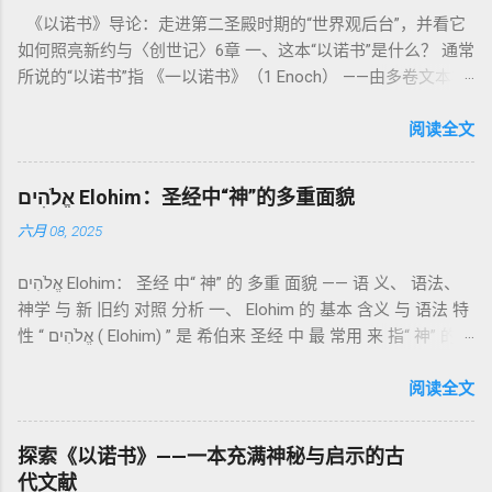
导人如何通过祭献、饮食、节期、社会正义等方面在实际生活
《以诺书》导论：走进第二圣殿时期的“世界观后台”，并看它
中活出“圣洁”。圣洁不仅是内心态度，更是生活方式。 二、献
如何照亮新约与〈创世记〉6章 一、这本“以诺书”是什么？ 通常
祭制度：与神相交的通道 前七章详细描述五种祭： 燔祭
所说的“以诺书”指 《一以诺书》（1 Enoch） ——由多卷文本构
（olah）：全然献上，象征奉献与赎罪； 素祭 （minchah）：
成的犹太启示文学合集，成书于 第二圣殿时期 （约公元前3—1
感恩的麦祭，象征生活之献； 平安祭 （shelamim）：人与神
世纪），虽不在犹太/基督教主流正典之内（ 埃塞俄比亚正教
阅读全文
团契的象征； 赎罪祭 （chatat）：针对无意之罪的遮盖； 赎愆
视为正典），却在耶稣与使徒的时代 影响极大 。完整文本以
祭 （asham）：针对特定罪行的赔偿与赎回。 这些制度不是单
吉兹语（埃塞俄比亚语） 保存， 死海古卷 出土了多份 阿拉姆
纯宗教仪式，而是 神提供给罪人恢复关系的方式 。 希伯来文
אֱלֹהִים Elohim：圣经中“神”的多重面貌
语 残卷，另有 希腊文 片段，显示其广泛流传。 《一以诺书》
“כפר”（kaphar）意为“遮盖、和解”，显示出神主动设立机制使
六月 08, 2025
大体由五部分组成（作者与年代各异）： 《守望者之书》（1–
祂的子民得洁净并维系同在。 三、祭司制度与敬拜秩序 亚伦与
36） ：叙述堕落天使“ 守望者 ”（Aram. ʿîrîn ，参但4）与人女
他的子孙被设立为祭司，是以色列人与神之间的中保。《利未
אֱלֹהִים Elohim： 圣经 中“ 神” 的 多重 面貌 —— 语 义、 语法、
通婚、巨人（尼非利人）的出现，以及神对其囚禁与审判。
记》强调他们的洁净、服饰、行为都必须与神的圣洁相称。 祭
神学 与 新 旧约 对照 分析 一、 Elohim 的 基本 含义 与 语法 特
《比喻/相似喻之书》（37–71） ：频繁出现“ 那位人子/拣选
司是 圣所的看守者、律法的教导者与百姓的代求者 。他们的失
性 “ אֱלֹהִים ( Elohim) ” 是 希伯来 圣经 中 最 常用 来 指“ 神” 的
者/义者 ”，刻画末世审判与王权。 《天文之书》（72–82） ：
败（如拿答与亚比户擅献凡火）立刻带来神的审判（利10
词汇， 其词 根 是 אֵל ( El) ， 意思 为“ 能力 者” 或“ 有权 柄
阐释**364日“以诺历”**与天体秩序。 《梦异之书》（83–90）
章），显示敬拜的严肃性。 四、洁净与不洁：属灵与社会的界
者”。 ✦ 语法 现象： Elohim 是 一个 复数 形式 （“- im” 后
阅读全文
：以异象回顾以色列史并预示末世。 《以诺书信》（91–108）
限 第11–15章讲述关于食物、疾病（如大麻风）、体液等“洁净
缀）， 但 常 与 单数 动词 搭配 使用， 表示 独 一 真神（ 如 创
：智慧训诫、“祸哉”、义人与恶人的结局等。 提示：另有《二
与不洁”的律例。其目的不是为了迷信或隔离，而是建立 圣洁与
世 记 1: 1）； 在 其他 语 境 中也 可 用于 复数 意义， 如 指 多
以诺书》（斯拉夫文）与《三以诺书》（希伯来文），属更晚
秩序感 ，帮助以色列人活在神的同在中。 “洁净”不是等同于“无
探索《以诺书》——一本充满神秘与启示的古
神、 属 灵 存在、 审判 官 等； 因此， 需 借助 上下文 判断 语
期以诺传统，不等同于《一以诺书》。 二、为什么重要？——
罪”，而是不妨碍与神交往的状态。圣所是神居住之地，进入必
代文献