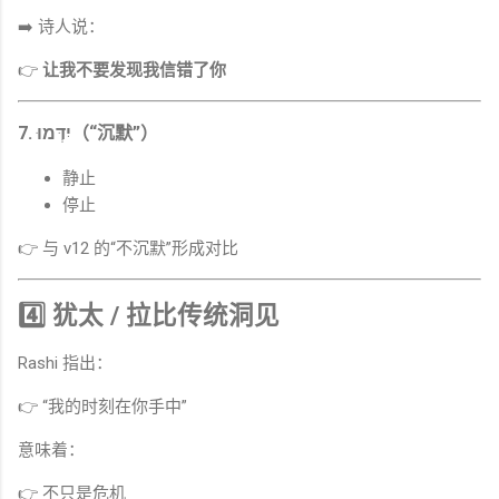
➡️ 诗人说：
👉
让我不要发现我信错了你
7. יִדְּמוּ（“沉默”）
静止
停止
👉 与 v12 的“不沉默”形成对比
4️⃣ 犹太 / 拉比传统洞见
Rashi 指出：
👉 “我的时刻在你手中”
意味着：
👉 不只是危机