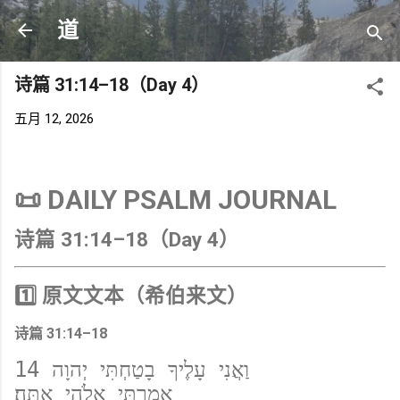
跳至主要内容
道
诗篇 31:14–18（Day 4）
五月 12, 2026
📜 DAILY PSALM JOURNAL
诗篇 31:14–18（Day 4）
1️⃣ 原文文本（希伯来文）
诗篇 31:14–18
14 וַאֲנִי עָלֶיךָ בָטַחְתִּי יְהוָה  
אָמַרְתִּי אֱלֹהַי אָתָּה׃  