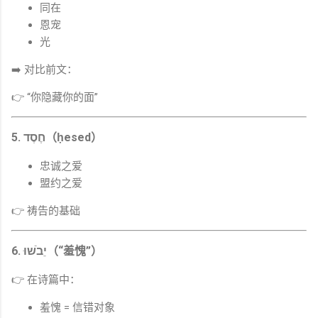
同在
恩宠
光
➡️ 对比前文：
👉 “你隐藏你的面”
5. חֶסֶד（ḥesed）
忠诚之爱
盟约之爱
👉 祷告的基础
6. יֵבֹשׁוּ（“羞愧”）
👉 在诗篇中：
羞愧 = 信错对象