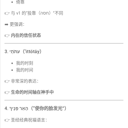
倚靠
👉 与 v1 的“投靠（חסה）”不同
➡️ 更强调：
👉
内在的信任状态
3. עִתֹּתָי（‘ittōtāy）
我的时刻
我的时间
👉 非常深的表达：
👉
生命的时间轴在神手中
4. הָאֵר פָּנֶיךָ（“使你的脸发光”）
👉 圣经经典祝福语言：