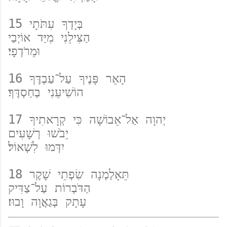
15 בְּיָדְךָ עִתֹּתָי  
הַצִּילֵנִי מִיַּד אוֹיְבַי  
וּמֵרֹדְפָי׃  
16 הָאֵר פָּנֶיךָ עַל־עַבְדֶּךָ  
הוֹשִׁיעֵנִי בְחַסְדֶּךָ׃  
17 יְהוָה אַל־אֵבוֹשָׁה כִּי קְרָאתִיךָ  
יֵבֹשׁוּ רְשָׁעִים  
יִדְּמוּ לִשְׁאוֹל׃  
18 תֵּאָלַמְנָה שִׂפְתֵי שָׁקֶר  
הַדֹּבְרוֹת עַל־צַדִּיק  
עָתָק בְּגַאֲוָה וָבוּז׃  