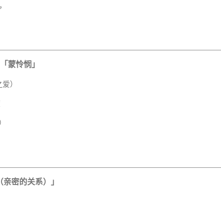
”，
——「蒙怜悯」
、子宫之爱）
度
的）
，
识（亲密的关系）」