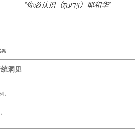
“你必认识（וְיָדַעַתְּ）耶和华”
关系
传统洞见
列，
态，