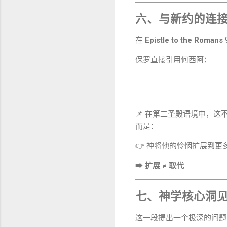
六、与新约的连
在
Epistle to the Romans
保罗直接引用何西阿：
📌 在第二圣殿语境中，这
而是：
👉 神将他的怜悯扩展到更
➡
扩展 ≠ 取代
七、神学核心洞
这一段提出一个极深的问题