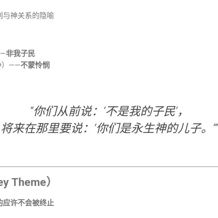
列与神关系的隐喻
לֹא）——
非我子民
“罗鲁哈玛”（לֹא רֻחָמָה）——
不蒙怜悯
“你们从前说：‘不是我的子民’，
将来在那里要说：‘你们是永生神的儿子。’”
 Theme）
的应许不会被终止