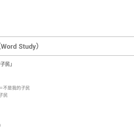
。
。
rd Study）
的子民」
o-Ammi）＝不是我的子民
我的子民
民）