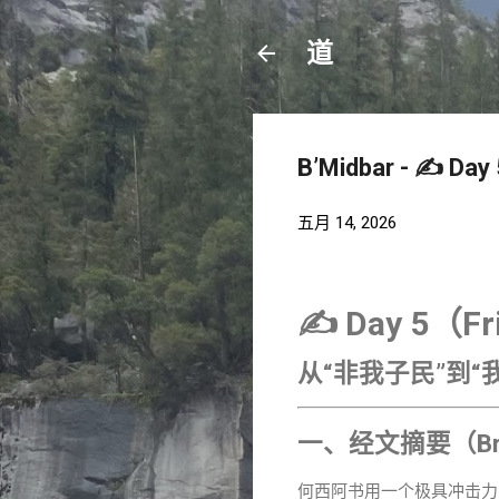
道
B’Midbar - ✍️ 
五月 14, 2026
✍️ Day 5（F
从“非我子民”到
一、经文摘要（Brie
何西阿书用一个极具冲击力