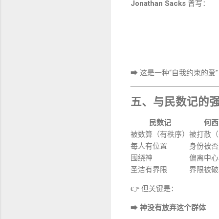
Jonathan Sacks
曾写：
➡ 这是一种“自我约束的爱”（co
五、与民数记的
民数记
何西
被数算（有秩序）
被打散（
每人有位置
身份被否
围绕神
偏离中心
圣洁有界限
界限被破
👉 但关键是：
➡
神没有放弃这个群体