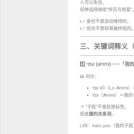
人可以失信，
但神选择继续“呼召与恢复”
👉 身份不是自动维持的，
👉 但也不是轻易被终结的
三、关键词释义（Wo
1️⃣ עַמִּי (
ammi
) ——「我
📖 对比：
לֹא עַמִּי（L
עַמִּי（Ammi）＝
📌 “子民”不是民族标签，
而是
盟约关系词
。
LXX：λαός μου（我的子