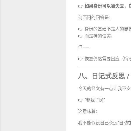
👉
如果身份可以被失去，
何西阿的回答是：
👉 身份的基础不是人的忠
👉 而是神的信实。
但——
👉 恢复仍然需要回应（悔
八、日记式反思 /
今天的经文有一点让我不安
👉 “非我子民”
这意味着：
我不能假设自己永远“自动在