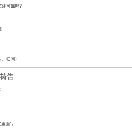
它还可靠吗？
诚，
改、归回）
 祷告
：
里面”。