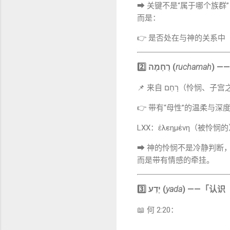
➡ 关键不是“属于哪个族群
而是：
👉 是否处在与神的关系中
2️⃣ רֻחָמָה (
ruchamah
) 
📌 来自 רָחַם（怜悯
👉 带有“母性”的温柔与深
LXX：ἐλεημένη（被怜悯
➡ 神的怜悯不是冷静判断
而是带有情感的牵挂。
3️⃣ יָדַע (
yada
) ——「认
📖 何 2:20：