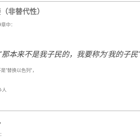
接（非替代性）
9章中：
“那本来不是我子民的，我要称为‘我的子民’
不是“替换以色列”，
多人
见
：