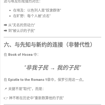
这与埃及形成强烈对比：
在埃及：以色列人是“奴隶群体”
在旷野：每个人被“点名”
➡ 从“无名的劳动力”
➡ 到“被认识的子民”
六、与先知与新约的连接（非替代性）
在
Book of Hosea
中：
“非我子民 → 我的子民”
在
Epistle to the Romans
9章中，保罗引用这一点。
📌 关键不是“取代”，而是：
👉 神不断在历史中“重新数算他的子民”