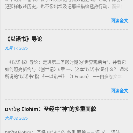
记那样叙述历史，也不像出埃及记那样描绘拯救行动，而是将
焦点集中在 圣洁、礼仪、献祭与与神同居的生活准则 上。尽管
内容看似仪式化，《利未记》却揭示了 神的临在如何规范人类
阅读全文
社会与属灵生活 。 一、神的圣洁与人的回应 “你们要圣洁，因
为我耶和华你们的神是圣洁的。”（利未记19:2） 这节经文构成
《以诺书》导论
整卷书的中心神学。希伯来文“קָדוֹשׁ”（kadosh）不仅意味着道
九月 17, 2025
德上的圣洁，更意味着“分别出来”、“归属于神”。 《利未记》教
导人如何通过祭献、饮食、节期、社会正义等方面在实际生活
《以诺书》导论：走进第二圣殿时期的“世界观后台”，并看它
中活出“圣洁”。圣洁不仅是内心态度，更是生活方式。 二、献
如何照亮新约与〈创世记〉6章 一、这本“以诺书”是什么？ 通常
祭制度：与神相交的通道 前七章详细描述五种祭： 燔祭
所说的“以诺书”指 《一以诺书》（1 Enoch） ——由多卷文本构
（olah）：全然献上，象征奉献与赎罪； 素祭 （minchah）：
成的犹太启示文学合集，成书于 第二圣殿时期 （约公元前3—1
感恩的麦祭，象征生活之献； 平安祭 （shelamim）：人与神
世纪），虽不在犹太/基督教主流正典之内（ 埃塞俄比亚正教
阅读全文
团契的象征； 赎罪祭 （chatat）：针对无意之罪的遮盖； 赎愆
视为正典），却在耶稣与使徒的时代 影响极大 。完整文本以
祭 （asham）：针对特定罪行的赔偿与赎回。 这些制度不是单
吉兹语（埃塞俄比亚语） 保存， 死海古卷 出土了多份 阿拉姆
纯宗教仪式，而是 神提供给罪人恢复关系的方式 。 希伯来文
אֱלֹהִים Elohim：圣经中“神”的多重面貌
语 残卷，另有 希腊文 片段，显示其广泛流传。 《一以诺书》
“כפר”（kaphar）意为“遮盖、和解”，显示出神主动设立机制使
六月 08, 2025
大体由五部分组成（作者与年代各异）： 《守望者之书》（1–
祂的子民得洁净并维系同在。 三、祭司制度与敬拜秩序 亚伦与
36） ：叙述堕落天使“ 守望者 ”（Aram. ʿîrîn ，参但4）与人女
他的子孙被设立为祭司，是以色列人与神之间的中保。《利未
אֱלֹהִים Elohim： 圣经 中“ 神” 的 多重 面貌 —— 语 义、 语法、