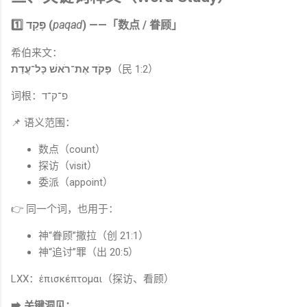
1️⃣ פָּקַד (
paqad
) ——「数点 / 眷顾」
希伯来文：
פָּקֹד אֶת־רֹאשׁ כָּל־עֲדַת
（民 1:2）
词根：פ־ק־ד
📌 语义范围：
数点（count）
探访（visit）
委派（appoint）
👉 同一个词，也用于：
神“眷顾”撒拉（创 21:1）
神“追讨”罪（出 20:5）
LXX：ἐπισκέπτομαι（探访、看顾）
➡
关键洞见：