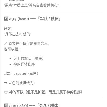
“数点”本质上是“神亲自查看并关心”。
2️⃣ צָבָא (
tsava
) ——「军队 / 队伍」
经文：
“凡能出去打仗的”
📌 原文并不仅仅是军事含义，
也可以指：
天上的军队（星辰）
神的群体秩序
LXX：στρατιά（军队）
➡ 以色列被描绘为：
👉
神的军队（但不是扩张，而是归属于神的秩序）
3️⃣ עֵדָה (
edah
) ——「会众 / 群体」