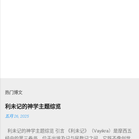
热门博文
利未记的神学主题综览
五月 26, 2025
利未记的神学主题综览 引言 《利未记》（Vayikra）是摩西五
经中的第三卷书，位于出埃及记与民数记之间。它既不像创世