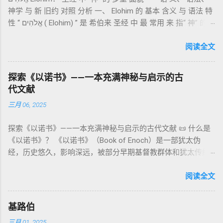
通婚、巨人（尼非利人）的出现，以及神对其囚禁与审判。
记》强调他们的洁净、服饰、行为都必须与神的圣洁相称。 祭
神学 与 新 旧约 对照 分析 一、 Elohim 的 基本 含义 与 语法 特
《比喻/相似喻之书》（37–71） ：频繁出现“ 那位人子/拣选
司是 圣所的看守者、律法的教导者与百姓的代求者 。他们的失
性 “ אֱלֹהִים ( Elohim) ” 是 希伯来 圣经 中 最 常用 来 指“ 神” 的
者/义者 ”，刻画末世审判与王权。 《天文之书》（72–82） ：
败（如拿答与亚比户擅献凡火）立刻带来神的审判（利10
词汇， 其词 根 是 אֵל ( El) ， 意思 为“ 能力 者” 或“ 有权 柄
阐释**364日“以诺历”**与天体秩序。 《梦异之书》（83–90）
章），显示敬拜的严肃性。 四、洁净与不洁：属灵与社会的界
者”。 ✦ 语法 现象： Elohim 是 一个 复数 形式 （“- im” 后
阅读全文
：以异象回顾以色列史并预示末世。 《以诺书信》（91–108）
限 第11–15章讲述关于食物、疾病（如大麻风）、体液等“洁净
缀）， 但 常 与 单数 动词 搭配 使用， 表示 独 一 真神（ 如 创
：智慧训诫、“祸哉”、义人与恶人的结局等。 提示：另有《二
与不洁”的律例。其目的不是为了迷信或隔离，而是建立 圣洁与
世 记 1: 1）； 在 其他 语 境 中也 可 用于 复数 意义， 如 指 多
以诺书》（斯拉夫文）与《三以诺书》（希伯来文），属更晚
秩序感 ，帮助以色列人活在神的同在中。 “洁净”不是等同于“无
探索《以诺书》——一本充满神秘与启示的古
神、 属 灵 存在、 审判 官 等； 因此， 需 借助 上下文 判断 语
期以诺传统，不等同于《一以诺书》。 二、为什么重要？——
罪”，而是不妨碍与神交往的状态。圣所是神居住之地，进入必
代文献
义 和 神学 定位 。 二、 希伯来 圣经 中 Elohim 的 主要 用法 与
它是新约作者与读者共享的“语境词典” 1）新约中的直接/间接
须经过象征性与礼仪性的预备。 五、赎罪日与神同居的中心 第
三月 06, 2025
示例 分类 类型 用法 说明 示例 经文 含义 1. 真神 指 以色列 的
呼应 犹大书14–15 几乎逐字引 1 Enoch 1:9（“主带着千万圣者
16章描述每年一次的“赎罪日”（Yom Kippur），大祭司进入至
独 一 真神 创 1: 1 独 一 真神（ The God） 2. 假 神 外 邦 民族
降临审判众人”）； 犹6、彼后2:4 关于“犯罪天使被拘禁”与以诺
圣所，用血为圣所与百姓遮罪。 这是整卷《利未记》的神学中
探索《以诺书》——一本充满神秘与启示的古代文献 📜 什么是
所 崇拜 的 神祇 出 20: 3 假 神/ 偶像（ gods） 3. 属 灵 存在
的“深渊囚禁”叙事共振。 彼后2:4 用“ 他他路斯 （Tartarus）”指
心： 神愿意居住在人中间； 罪必须被遮盖才能维持这同在；
《以诺书》？ 《以诺书》（Book of Enoch）是一部犹太伪
神 的 众 子、 天使、 神圣 议会 成员 诗 82: 1, 申 32: 8– 9
天使囚禁之所，贴近以诺传统语境。 福音书/启示录 中的“ 人子
神主动提供遮罪之道（两个祭牲，特别是“为耶和华”的与“归于
经，历史悠久，影响深远，被部分早期基督教群体和犹太传统
神圣 存在（ divine beings） 4. 法官 被 委托 施行 神 审判者 出
来临与天使同来、坐在荣耀宝座审判列国 ”（太24–25；启1、
亚撒泻勒”的）。 这预表...
所珍视。它以圣经中的以诺（Enoch）——亚当的七世孙、挪亚
22: 8– 9， 诗 82: 6 法官（ judges），可能是神圣议会成员 5. 神
14、19）与《比喻之书》的“人子”母题同一语义场。 恶灵/污鬼
的曾祖父——的名义写成，包含大量关于天使、堕落、审判和弥
阅读全文
权 代表 受托 执行 神 旨意 的 人（ 如 摩西） 出 7: 1 神 的 代言
观 ：以诺将“巨人之灵”为游行污灵的渊源学解释，补给了新约
赛亚的异象。 📖 圣经中的以诺 （创世记 5:24）： “以诺与神同
人（ divine proxy） 6. 强调 威严 复数 形式 强调 尊贵 超自然 的
驱魔叙事背后的“灵界词库”（可1、路8；亦参弗6:12“执政掌
行，神将他取去，他就不在世了。” 这一神秘的记载激发了后世
显现 撒 上 28: 13 灵界 显现 或 尊称（ majestic plural） 三、
权”）。 阴间与审判意象 ：Sheol 的分区、册卷与火刑等图像，
基路伯
关于以诺与神的关系、天国奥秘的丰富想象。《以诺书》便是
每一 类 的 代表 经文 解读 1. 真神 的 独 一 性（ 创世 记 1: 1） “
帮助理解耶稣的审判比喻与《启示录》的审判美学。 社会伦理
三月 01, 2025