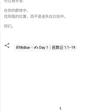
也让我学会：
在你的群体中，
找到我的位置，而不是迷失在比较中。
阿们。
B’Midbar - ✍️ Day 1｜民数记 1:1–19
评
论