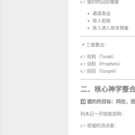
👉 盟约的回应维度
邀请发出
有人拒绝
有人进入却未预备
📌 三者整合：
👉 结构（Torah）
👉 动机（Prophets）
👉 回应（Gospel）
二、核心神学整合（Key
1️⃣ 盟约的目标：同在，
利未记一开始就说明：
👉 祝福的顶点是：