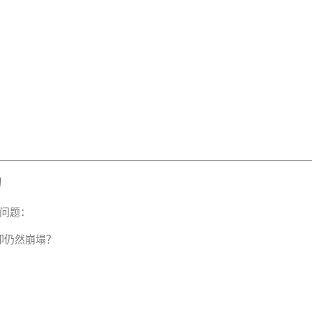
力
问题：
却仍然崩塌？