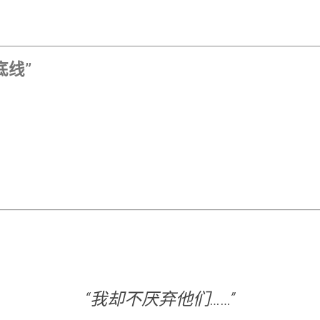
底线”
“我却不厌弃他们……”