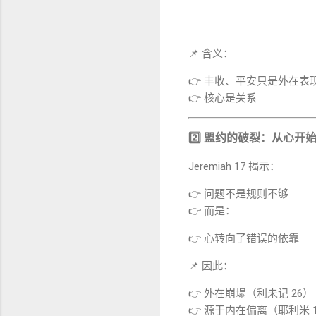
📌 含义：
👉 丰收、平安只是外在表
👉 核心是关系
2️⃣ 盟约的破裂：从心开
Jeremiah 17
揭示：
👉 问题不是规则不够
👉 而是：
👉 心转向了错误的依靠
📌 因此：
👉 外在崩塌（利未记 26）
👉 源于内在偏离（耶利米 