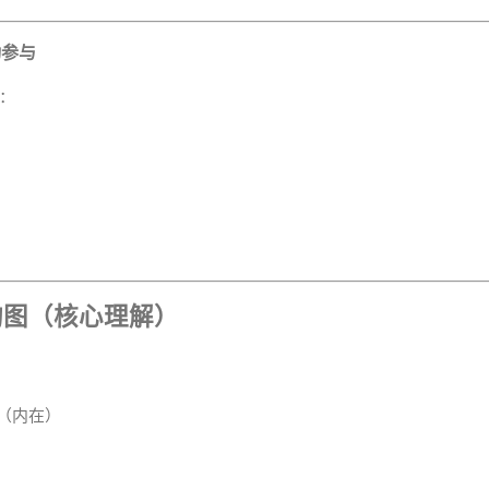
动参与
调：
构图（核心理解）
靠（内在）