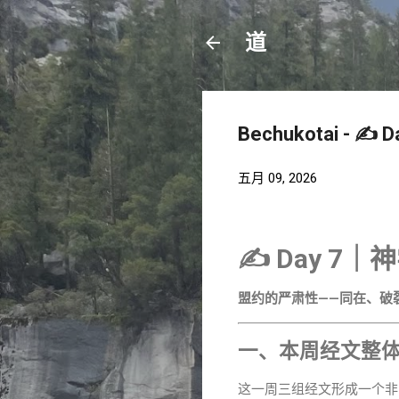
道
Bechukotai -
五月 09, 2026
✍️ Day 
盟约的严肃性——同在、破
一、本周经文整体回
这一周三组经文形成一个非