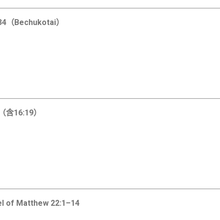
34（Bechukotai）
（含16:19）
l of Matthew
22:1–14