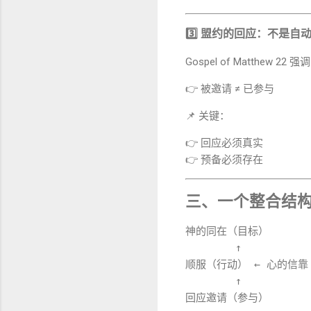
3️⃣ 盟约的回应：不是自
Gospel of Matthew
22 强
👉 被邀请 ≠ 已参与
📌 关键：
👉 回应必须真实
👉 预备必须存在
三、一个整合结
神的同在（目标）
        ↑
顺服（行动） ← 心的信
        ↑
回应邀请（参与）