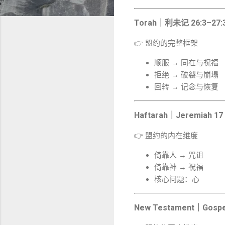
Torah｜利未记 26:3–27:
👉 盟约的完整框架
顺服 → 同在与祝福
拒绝 → 破裂与崩塌
回转 → 记念与恢复
Haftarah｜
Jeremiah 17
👉 盟约的内在维度
倚靠人 → 咒诅
倚靠神 → 祝福
核心问题：心
New Testament｜
Gospe