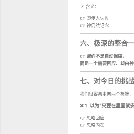
📌 含义：
👉 即使人失败
👉 神仍然记念
六、极深的整合
👉
盟约不是自动保障，
而是一个需要回应、却由神
七、对今日的挑
我们很容易走向两个极端：
❌ 1. 以为“只要在里面就
👉 忽略回应
👉 忽略内在