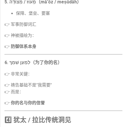
5. מָעוֹז / מְצוּדָה（mā‘ōz / meṣûdāh）
保障、堡垒、要塞
👉 军事防御词汇
👉 神被描绘为：
👉
防御体系本身
6. לְמַעַן שִׁמְךָ（为了你的名）
👉 非常关键：
👉 祷告基础不是“我需要”
👉 而是：
👉
你的名与你的信誉
4️⃣ 犹太 / 拉比传统洞见