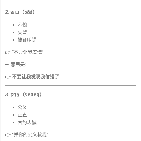
2. בּוֹשׁ（bōš）
羞愧
失望
被证明错
👉 “不要让我羞愧”
➡️ 意思是：
👉
不要让我发现我信错了
3. צֶדֶק（ṣedeq）
公义
正直
合约忠诚
👉 “凭你的公义救我”