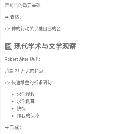
是祷告的重要基础
➡️ 表达：
👉 神的行动关乎祂自己的名
5️⃣ 现代学术与文学观察
Robert Alter 指出：
诗篇 31 开头的特点：
👉 快速堆叠的祈求语句：
求你拯救
求你侧耳
快快
作我的保障
➡️ 形成：