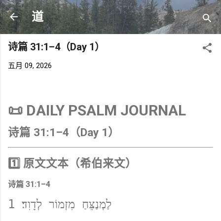
跳至主要内容
道
诗篇 31:1–4（Day 1）
五月 09, 2026
📜 DAILY PSALM JOURNAL
诗篇 31:1–4（Day 1）
1️⃣ 原文文本（希伯来文）
诗篇 31:1–4
1 לַמְנַצֵּחַ מִזְמוֹר לְדָוִד׃  