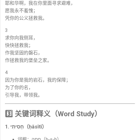
耶和华啊，我在你里面寻求避难，
愿我永不羞愧；
凭你的公义拯救我。
3
求你向我侧耳，
快快拯救我；
作我坚固的磐石，
作拯救我的堡垒之家。
4
因为你是我的岩石，我的保障；
为了你的名，
引导我，带领我。
3️⃣ 关键词释义（Word Study）
1. חָסִיתִי（ḥāsîtî）
词根：חסה（ḥ-s-h）