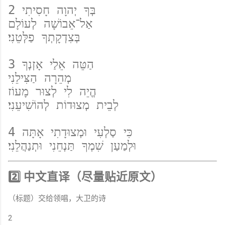
2 בְּךָ יְהוָה חָסִיתִי  
אַל־אֵבוֹשָׁה לְעוֹלָם  
בְּצִדְקָתְךָ פַלְּטֵנִי׃  
3 הַטֵּה אֵלַי אָזְנְךָ  
מְהֵרָה הַצִּילֵנִי  
הֱיֵה לִי לְצוּר מָעוֹז  
לְבֵית מְצוּדוֹת לְהוֹשִׁיעֵנִי׃  
4 כִּי סַלְעִי וּמְצוּדָתִי אָתָּה  
וּלְמַעַן שִׁמְךָ תַּנְחֵנִי וּתְנַהֲלֵנִי׃  
2️⃣ 中文直译（尽量贴近原文）
（标题）交给领唱，大卫的诗
2