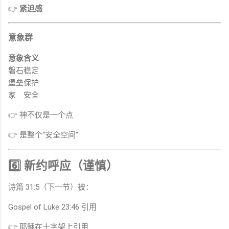
👉
紧迫感
意象群
意象
含义
磐石
稳定
堡垒
保护
家
安全
👉 神不仅是一个点
👉 是整个“安全空间”
6️⃣ 新约呼应（谨慎）
诗篇 31:5（下一节）被：
Gospel of Luke
23:46 引用
👉 耶稣在十字架上引用