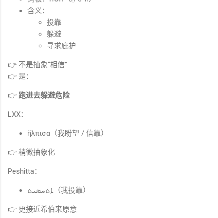
含义：
投靠
躲避
寻求庇护
👉 不是抽象“相信”
👉 是：
👉
跑进去躲避危险
LXX：
ἤλπισα（我盼望 / 信靠）
👉 稍微抽象化
Peshitta：
ܐܬܚܣܝܬ（我投靠）
👉 更接近希伯来原意