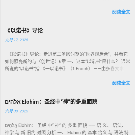
焦点集中在 圣洁、礼仪、献祭与与神同居的生活准则 上。尽管
内容看似仪式化，《利未记》却揭示了 神的临在如何规范人类
阅读全文
社会与属灵生活 。 一、神的圣洁与人的回应 “你们要圣洁，因
为我耶和华你们的神是圣洁的。”（利未记19:2） 这节经文构成
《以诺书》导论
整卷书的中心神学。希伯来文“קָדוֹשׁ”（kadosh）不仅意味着道
九月 17, 2025
德上的圣洁，更意味着“分别出来”、“归属于神”。 《利未记》教
导人如何通过祭献、饮食、节期、社会正义等方面在实际生活
《以诺书》导论：走进第二圣殿时期的“世界观后台”，并看它
中活出“圣洁”。圣洁不仅是内心态度，更是生活方式。 二、献
如何照亮新约与〈创世记〉6章 一、这本“以诺书”是什么？ 通常
祭制度：与神相交的通道 前七章详细描述五种祭： 燔祭
所说的“以诺书”指 《一以诺书》（1 Enoch） ——由多卷文本构
（olah）：全然献上，象征奉献与赎罪； 素祭 （minchah）：
成的犹太启示文学合集，成书于 第二圣殿时期 （约公元前3—1
感恩的麦祭，象征生活之献； 平安祭 （shelamim）：人与神
世纪），虽不在犹太/基督教主流正典之内（ 埃塞俄比亚正教
阅读全文
团契的象征； 赎罪祭 （chatat）：针对无意之罪的遮盖； 赎愆
视为正典），却在耶稣与使徒的时代 影响极大 。完整文本以
祭 （asham）：针对特定罪行的赔偿与赎回。 这些制度不是单
吉兹语（埃塞俄比亚语） 保存， 死海古卷 出土了多份 阿拉姆
纯宗教仪式，而是 神提供给罪人恢复关系的方式 。 希伯来文
אֱלֹהִים Elohim：圣经中“神”的多重面貌
语 残卷，另有 希腊文 片段，显示其广泛流传。 《一以诺书》
“כפר”（kaphar）意为“遮盖、和解”，显示出神主动设立机制使
六月 08, 2025
大体由五部分组成（作者与年代各异）： 《守望者之书》（1–
祂的子民得洁净并维系同在。 三、祭司制度与敬拜秩序 亚伦与
36） ：叙述堕落天使“ 守望者 ”（Aram. ʿîrîn ，参但4）与人女
他的子孙被设立为祭司，是以色列人与神之间的中保。《利未
אֱלֹהִים Elohim： 圣经 中“ 神” 的 多重 面貌 —— 语 义、 语法、
通婚、巨人（尼非利人）的出现，以及神对其囚禁与审判。
记》强调他们的洁净、服饰、行为都必须与神的圣洁相称。 祭
神学 与 新 旧约 对照 分析 一、 Elohim 的 基本 含义 与 语法 特
《比喻/相似喻之书》（37–71） ：频繁出现“ 那位人子/拣选
司是 圣所的看守者、律法的教导者与百姓的代求者 。他们的失