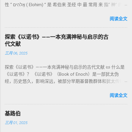
性 “ אֱלֹהִים ( Elohim) ” 是 希伯来 圣经 中 最 常用 来 指“ 神” 的
者/义者 ”，刻画末世审判与王权。 《天文之书》（72–82） ：
败（如拿答与亚比户擅献凡火）立刻带来神的审判（利10
词汇， 其词 根 是 אֵל ( El) ， 意思 为“ 能力 者” 或“ 有权 柄
阐释**364日“以诺历”**与天体秩序。 《梦异之书》（83–90）
章），显示敬拜的严肃性。 四、洁净与不洁：属灵与社会的界
者”。 ✦ 语法 现象： Elohim 是 一个 复数 形式 （“- im” 后
阅读全文
：以异象回顾以色列史并预示末世。 《以诺书信》（91–108）
限 第11–15章讲述关于食物、疾病（如大麻风）、体液等“洁净
缀）， 但 常 与 单数 动词 搭配 使用， 表示 独 一 真神（ 如 创
：智慧训诫、“祸哉”、义人与恶人的结局等。 提示：另有《二
与不洁”的律例。其目的不是为了迷信或隔离，而是建立 圣洁与
世 记 1: 1）； 在 其他 语 境 中也 可 用于 复数 意义， 如 指 多
以诺书》（斯拉夫文）与《三以诺书》（希伯来文），属更晚
秩序感 ，帮助以色列人活在神的同在中。 “洁净”不是等同于“无
探索《以诺书》——一本充满神秘与启示的古
神、 属 灵 存在、 审判 官 等； 因此， 需 借助 上下文 判断 语
期以诺传统，不等同于《一以诺书》。 二、为什么重要？——
罪”，而是不妨碍与神交往的状态。圣所是神居住之地，进入必
代文献
义 和 神学 定位 。 二、 希伯来 圣经 中 Elohim 的 主要 用法 与
它是新约作者与读者共享的“语境词典” 1）新约中的直接/间接
须经过象征性与礼仪性的预备。 五、赎罪日与神同居的中心 第
三月 06, 2025
示例 分类 类型 用法 说明 示例 经文 含义 1. 真神 指 以色列 的
呼应 犹大书14–15 几乎逐字引 1 Enoch 1:9（“主带着千万圣者
16章描述每年一次的“赎罪日”（Yom Kippur），大祭司进入至
独 一 真神 创 1: 1 独 一 真神（ The God） 2. 假 神 外 邦 民族
降临审判众人”）； 犹6、彼后2:4 关于“犯罪天使被拘禁”与以诺
圣所，用血为圣所与百姓遮罪。 这是整卷《利未记》的神学中
探索《以诺书》——一本充满神秘与启示的古代文献 📜 什么是
所 崇拜 的 神祇 出 20: 3 假 神/ 偶像（ gods） 3. 属 灵 存在
的“深渊囚禁”叙事共振。 彼后2:4 用“ 他他路斯 （Tartarus）”指
心： 神愿意居住在人中间； 罪必须被遮盖才能维持这同在；
《以诺书》？ 《以诺书》（Book of Enoch）是一部犹太伪
神 的 众 子、 天使、 神圣 议会 成员 诗 82: 1, 申 32: 8– 9
天使囚禁之所，贴近以诺传统语境。 福音书/启示录 中的“ 人子
神主动提供遮罪之道（两个祭牲，特别是“为耶和华”的与“归于
经，历史悠久，影响深远，被部分早期基督教群体和犹太传统
神圣 存在（ divine beings） 4. 法官 被 委托 施行 神 审判者 出
来临与天使同来、坐在荣耀宝座审判列国 ”（太24–25；启1、
亚撒泻勒”的）。 这预表...
所珍视。它以圣经中的以诺（Enoch）——亚当的七世孙、挪亚
22: 8– 9， 诗 82: 6 法官（ judges），可能是神圣议会成员 5. 神
14、19）与《比喻之书》的“人子”母题同一语义场。 恶灵/污鬼
的曾祖父——的名义写成，包含大量关于天使、堕落、审判和弥
阅读全文
权 代表 受托 执行 神 旨意 的 人（ 如 摩西） 出 7: 1 神 的 代言
观 ：以诺将“巨人之灵”为游行污灵的渊源学解释，补给了新约
赛亚的异象。 📖 圣经中的以诺 （创世记 5:24）： “以诺与神同
人（ divine proxy） 6. 强调 威严 复数 形式 强调 尊贵 超自然 的
驱魔叙事背后的“灵界词库”（可1、路8；亦参弗6:12“执政掌
行，神将他取去，他就不在世了。” 这一神秘的记载激发了后世
显现 撒 上 28: 13 灵界 显现 或 尊称（ majestic plural） 三、
权”）。 阴间与审判意象 ：Sheol 的分区、册卷与火刑等图像，
基路伯
关于以诺与神的关系、天国奥秘的丰富想象。《以诺书》便是
每一 类 的 代表 经文 解读 1. 真神 的 独 一 性（ 创世 记 1: 1） “
帮助理解耶稣的审判比喻与《启示录》的审判美学。 社会伦理
三月 01, 2025
这种想象的结晶。 📖《以诺书》的主要内容 《以诺书》并非一
בְּרֵאשִׁית בָּרָא אֱלֹהִים...” “ 起初， 神（ Elohim） 创造 天地。” 尽
：以诺传统对压迫者的“祸哉”，与 雅各书 对不义富者的警告
本单一的作品，而是由多个部分组成，大致包括： 1️⃣ 《守望者
管 Elohim 是 复数 形式， 但 与 动词“ 创造”（ בָּרָא） 为 单数，