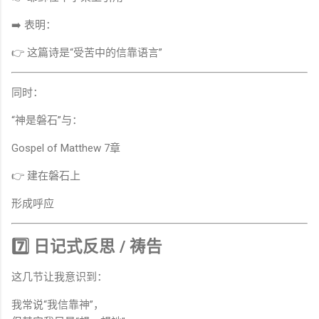
➡️ 表明：
👉 这篇诗是“受苦中的信靠语言”
同时：
“神是磐石”与：
Gospel of Matthew
7章
👉 建在磐石上
形成呼应
7️⃣ 日记式反思 / 祷告
这几节让我意识到：
我常说“我信靠神”，