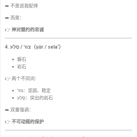
➡️ 不是说我配得
➡️ 而是：
👉
神对盟约的忠诚
4. צוּר / סֶלַע（ṣûr / sela‘）
磐石
岩石
👉 两个不同词：
צוּר：坚固、稳定
סֶלַע：突出的岩石
➡️ 双重强调：
👉
不可动摇的保护