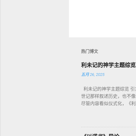
热门博文
利未记的神学主题综览
五月 26, 2025
利未记的神学主题综览 引言
世记那样叙述历史，也不像
尽管内容看似仪式化，《利
洁，因为我耶和华你们的神是圣洁的。”
意味着道德上的圣洁，更意
在实际生活中活出“圣洁”
祭： 燔祭 （olah）：全