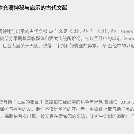
议会 成员 诗 82: 1, 申 32: 8– 9 神圣 存在（ divine beings）
本充满神秘与启示的古代文献
: 6 法官（ judges），可能是神圣议会成员 5. 神 权 代表 受托 执行 神 旨意
xy） 6. 强调 威严 复数 形式 强调 尊贵 超自然 的 显现 撒 上 28: 13 灵界
 一 性（ 创世 记 1: 1） “ בְּרֵאשִׁית בָּרָא אֱלֹהִים...” “ 起初， 神（ Elohim）
秘与启示的古代文献 📜 什么是《以诺书》？ 《以诺书》（Book o
创造 天地。” 尽管 Elohim 是 复数 形式， 但 与 动词“ 创造”（ בָּרָא） 
被部分早期基督教群体和犹太传统所珍视。它以圣经中的以诺（Enoc
包含大量关于天使、堕落、审判和弥赛亚的异象。 📖 圣经中的以诺 （创
就不在世了。” 这一神秘的记载激发了后世关于以诺与神的关系、天
 📖《以诺书》的主要内容 《以诺书》并非一本单一的作品，而是
noch 1-36） 讲述堕落天使（守望者，Watchers）如何违背神的
些天使教授人类各种知识，如金属锻造、药草使用和占星术，导致地上的罪
。 这一描述与《创世记 6:1-4》的“神的众子”相呼应 ，表明堕
 6:1-4 ： “当人在世上多起来，又生女儿的时候，神的众子看见人的
伟人（Nephilim），那时候的伟人就是古时英武有名的人。” 📜
的象征 1. 基路伯在圣经中的角色与异象 基路伯（כְּרוּבִים，Cherubim）在圣经中多
）都将 “神的众子”解释为堕落的天使 ，即“守望者”（Watcher
保护与神圣的爱。他们不仅是圣所的守护者，更象征上帝与祂子民的
判的原因 。 2️⃣ 《天文书》（1 Enoch 72-82） 详细描述了
4中，基路伯首次出现，被安置在伊甸园的东边，守护生命树的道路： 
和时间计算的理解。 3️⃣ 《寓言书》（1 Enoch 37-71） 预言
面转动发火焰的剑，要守住生命树的道路。” 基路伯的角色是保护圣
绘的弥赛亚形象相似。 预示义人的复活和最终的审判。 4️⃣ 《梦幻书》（1 
罪的阻隔，也反映出人类与神分离后的失落。 （2）会幕与圣殿中的
，包括巴比伦流亡和弥赛亚时代的到来。 5️⃣ 《以诺的信》（1 Enoc