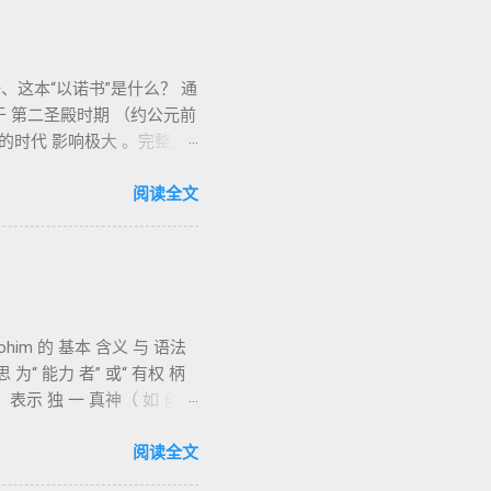
sham）：针对特定罪行的赔
他的子孙被设立为祭司，是以
这本“以诺书”是什么？ 通
是 圣所的看守者、律法的
于 第二圣殿时期 （约公元前
），显示敬拜的严肃性。
的时代 影响极大 。完整文
净与不洁”的律例。其目的不
，显示其广泛流传。 《一以
于“无罪”，而是不妨碍与神
ram. ʿîrîn ，参但
阅读全文
中心 第16章描述每年一次
71） ：频繁出现“ 那位人
》的神学中心： 神愿意居住
*与天体秩序。 《梦异之书》
的与“归于亚撒泻勒”的）。
”、义人与恶人的结局等。 提
于《一以诺书》。 二、为
逐字引 1 Enoch
叙事共振。 彼后2:4 用“ 他
与天使同来、坐在荣耀宝座审判
用， 表示 独 一 真神（ 如 创世
以诺将“巨人之灵”为游行污灵
因此， 需 借助 上下文 判断 语
与审判意象 ：Sheol 的
经文 含义 1. 真神 指 以色列
阅读全文
传统对压迫者的“祸哉”，
 偶像（ gods） 3. 属 灵 存