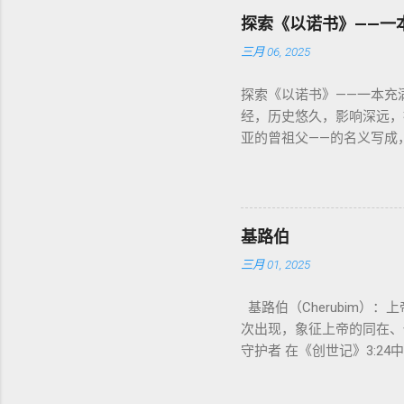
在 神 的 众 子、 天使、 神圣 
探索《以诺书》——一
者 出 22: 8– 9， 诗 82
三月 06, 2025
神 的 代言人（ divine pro
plural） 三、 每一 类 的 代表 经文 解读 1. 真神 的 独
探索《以诺书》——一本充满神
经，历史悠久，影响深远，
亚的曾祖父——的名义写成，
与神同行，神将他取去，他
书》便是这种想象的结晶。
1️⃣ 《守望者之书》（1 E
（Nephilim）。 这
基路伯
落天使，并通过洪水洁净世界
三月 01, 2025
广泛的流传。 📖 创世记
妻。他们与女子交合后，生下了
基路伯（Cherubim）：上帝与祂子民爱
（如《以诺书》、《死海古卷》
次出现，象征上帝的同在、
是 导致地球堕落和最终洪水审
守护者 在《创世记》3:2
运行，反映出古代犹太人对天文
甸园的东边安设基路伯和四
与但以理书（但 7:13）中描
再次进入伊甸园。这象征着
言方式叙述以色列的历史和未来