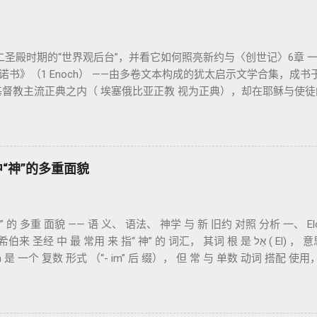
团契的象征； 赎罪祭 （chatat）：针对无意之罪的遮盖； 赎愆祭 （a
，而是 神提供给罪人恢复关系的方式 。 希伯来文“כפר”（kaphar）意为“遮盖、和
制使祂的子民得洁净并维系同在。 三、祭司制度与敬拜秩序 亚伦与
圣殿时期的“世界观后台”，并看它如何照亮新约与〈创世记〉6章 一、
利未记》强调他们的洁净、服饰、行为都必须与神的圣洁相称。 祭司
以诺书》（1 Enoch） ——由多卷文本构成的犹太启示文学合集，成书
他们的失败（如拿答与亚比户擅献凡火）立刻带来神的审判（利10章
基督教主流正典之内（ 埃塞俄比亚正教 视为正典），却在耶稣与使徒
的界限 第11–15章讲述关于食物、疾病（如大麻风）、体液等“洁
） 保存， 死海古卷 出土了多份 阿拉姆语 残卷，另有 希腊文 片段
 圣洁与秩序感 ，帮助以色列人活在神的同在中。 “洁净”不是等同
年代各异）： 《守望者之书》（1–36） ：叙述堕落天使“ 守望者 ”（A
之地，进入必须经过象征性与礼仪性的预备。 五、赎罪日与神同居的
利人）的出现，以及神对其囚禁与审判。 《比喻/相似喻之书》（37–
ppur），大祭司进入至圣所，用血为圣所与百姓遮罪。 这是整卷《利未记
世审判与王权。 《天文之书》（72–82） ：阐释**364日“以诺历”*
才能维持这同在； 神主动提供遮罪之道（两个祭牲，特别是“为耶和华”
im：圣经中“神”的多重面貌
以色列史并预示末世。 《以诺书信》（91–108） ：智慧训诫、“祸哉
拉夫文）与《三以诺书》（希伯来文），属更晚期以诺传统，不等同
读者共享的“语境词典” 1）新约中的直接/间接呼应 犹大书14–15 几乎
判众人”）； 犹6、彼后2:4 关于“犯罪天使被拘禁”与以诺的“深渊囚禁”
”指天使囚禁之所，贴近以诺传统语境。 福音书/启示录 中的“ 人子来临
im 是 一个 复数 形式 （“- im” 后 缀）， 但 常 与 单数 动词 搭配 使
、14、19）与《比喻之书》的“人子”母题同一语义场。 恶灵/污鬼观 ：
境 中也 可 用于 复数 意义， 如 指 多 神、 属 灵 存在、 审判 官 等； 
叙事背后的“灵界词库”（可1、路8；亦参弗6:12“执政掌权”）。 阴间
来 圣经 中 Elohim 的 主要 用法 与 示例 分类 类型 用法 说明 示例 
帮助理解耶稣的审判比喻与《启示录》的审判美学。 社会伦理 ：以诺
 真神（ The God） 2. 假 神 外 邦 民族 所 崇拜 的 神祇 出 20: 3 假 神/
（雅5）形成呼应。 ...