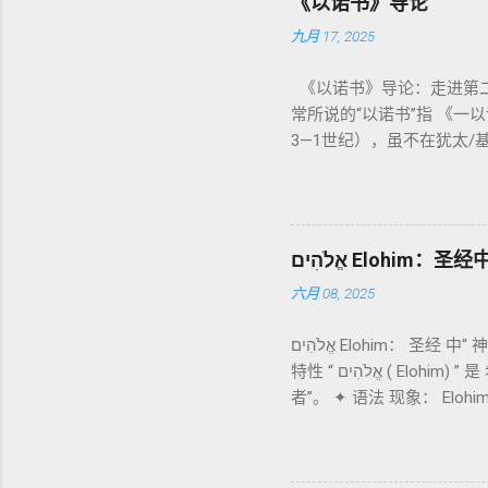
《以诺书》导论
（shelamim）：人与神
九月 17, 2025
偿与赎回。 这些制度不是单纯宗教仪式
解”，显示出神主动设立机
《以诺书》导论：走进第二
色列人与神之间的中保。《
常所说的“以诺书”指 《一
教导者与百姓的代求者 。
3—1世纪），虽不在犹太/
四、洁净与不洁：属灵与社会
本以 吉兹语（埃塞俄比亚语
是为了迷信或隔离，而是建立
诺书》大体由五部分组成（作者与
交往的状态。圣所是神居住
4）与人女通婚、巨人（尼非
的“赎罪日”（Yom Ki
子/拣选者/义者 ”，刻画末
在人中间； 罪必须被遮盖
אֱלֹהִים Eloh
（83–90） ：以异象回顾
这预表...
六月 08, 2025
示：另有《二以诺书》（斯
什么重要？——它是新约作者与
אֱלֹהִים Elohim： 圣经 中“ 神” 的 多重 面貌 —— 语 义、 语法、 神学 与 新 旧约 对照 分析 一、 Elohim 的 基本 含义 与 语法
1:9（“主带着千万圣者降临审
特性 “ אֱלֹהִים ( Elohim) ” 是 希伯来 圣经 中 最 常用 来 指“ 神” 的 词汇， 其词 根 是 אֵל ( El) ， 意思 为“ 能力 者” 或“ 有权 柄
他路斯 （Tartarus）
者”。 ✦ 语法 现象： Eloh
列国 ”（太24–25；启1
记 1: 1）； 在 其他 语 
的渊源学解释，补给了新约驱魔
义 和 神学 定位 。 二、 希伯
分区、册卷与火刑等图像，
的 独 一 真神 创 1: 1 独 一
与 雅各书 对不义富者的警告