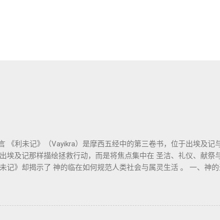
 《利未记》（Vayikra）是摩西五经中的第三卷书，位于出埃及
出埃及记那样描绘拯救行动，而是将焦点集中在 圣洁、礼仪、献祭与
未记》却揭示了 神的临在如何规范人类社会与属灵生活 。 一、神的
（利未记19:2） 这节经文构成整卷书的中心神学。希伯来文“קָדוֹשׁ”（kadosh
味着“分别出来”、“归属于神”。 《利未记》教导人如何通过祭献、
。圣洁不仅是内心态度，更是生活方式。 二、献祭制度：与神相交的通
然献上，象征奉献与赎罪； 素祭 （minchah）：感恩的麦祭，象征生