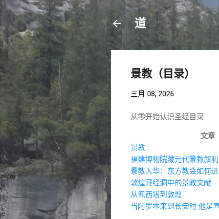
道
景教（目录）
三月 08, 2026
从零开始认识圣经目录
文章
景教
福建博物院藏元代景教叙利
景教入华：东方教会如何进
敦煌藏经洞中的景教文献
从佩西塔到敦煌
当阿罗本来到长安时 他是