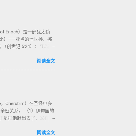
 4. 法官 被 委托 施行 神 审判
 的 人（ 如 摩西） 出 7: 1
 显现 或 尊称（ majestic
f Enoch）是一部犹太伪
为 单数， 语法 结构 显示 这 是在 强调 一位 ...
h）——亚当的七世孙、挪
世记 5:24）： “以诺
国奥秘的丰富想象。《以诺
由多个部分组成，大致包括：
阅读全文
命令，与人类女子结合，生下巨人
恶泛滥。 神最终审判这些堕
落天使的故事在犹太传统中有着
女子美貌，就随意挑选，娶来为
 犹太解读 ： 许多犹太文献
s）。 这些天使的堕落被认为
亲密关系。 （1）伊甸园的
宇宙的结构、太阳、月亮、星辰的
“于是把他赶出去了，又在伊
弥赛亚的到来，称他为“人子”，
洁的空间，防止堕落的人类
Enoch 83-90） 以寓
基路伯 在《出埃及记》
阅读全文
h 91-108） 劝诫义人持