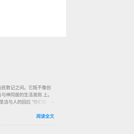
记与民数记之间。它既不像创
与神同居的生活准则 上。
圣洁与人的回应 “你们要圣
）不仅
饮食、节期、社会正义等方面
阅读全文
道 前七章详细描述五种
活之献； 平安祭