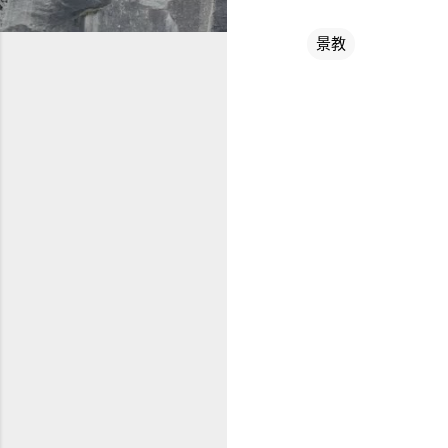
景教
评
论