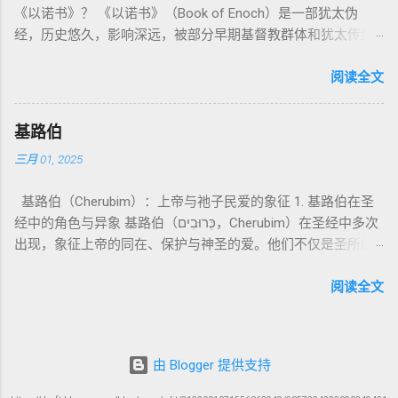
心： 神愿意居住在人中间； 罪必须被遮盖才能维持这同在；
《以诺书》？ 《以诺书》（Book of Enoch）是一部犹太伪
神 的 众 子、 天使、 神圣 议会 成员 诗 82: 1, 申 32: 8– 9
天使囚禁之所，贴近以诺传统语境。 福音书/启示录 中的“ 人子
神主动提供遮罪之道（两个祭牲，特别是“为耶和华”的与“归于
经，历史悠久，影响深远，被部分早期基督教群体和犹太传统
神圣 存在（ divine beings） 4. 法官 被 委托 施行 神 审判者 出
来临与天使同来、坐在荣耀宝座审判列国 ”（太24–25；启1、
亚撒泻勒”的）。 这预表...
所珍视。它以圣经中的以诺（Enoch）——亚当的七世孙、挪亚
22: 8– 9， 诗 82: 6 法官（ judges），可能是神圣议会成员 5. 神
14、19）与《比喻之书》的“人子”母题同一语义场。 恶灵/污鬼
的曾祖父——的名义写成，包含大量关于天使、堕落、审判和弥
阅读全文
权 代表 受托 执行 神 旨意 的 人（ 如 摩西） 出 7: 1 神 的 代言
观 ：以诺将“巨人之灵”为游行污灵的渊源学解释，补给了新约
赛亚的异象。 📖 圣经中的以诺 （创世记 5:24）： “以诺与神同
人（ divine proxy） 6. 强调 威严 复数 形式 强调 尊贵 超自然 的
驱魔叙事背后的“灵界词库”（可1、路8；亦参弗6:12“执政掌
行，神将他取去，他就不在世了。” 这一神秘的记载激发了后世
显现 撒 上 28: 13 灵界 显现 或 尊称（ majestic plural） 三、
权”）。 阴间与审判意象 ：Sheol 的分区、册卷与火刑等图像，
基路伯
关于以诺与神的关系、天国奥秘的丰富想象。《以诺书》便是
每一 类 的 代表 经文 解读 1. 真神 的 独 一 性（ 创世 记 1: 1） “
帮助理解耶稣的审判比喻与《启示录》的审判美学。 社会伦理
三月 01, 2025
这种想象的结晶。 📖《以诺书》的主要内容 《以诺书》并非一
בְּרֵאשִׁית בָּרָא אֱלֹהִים...” “ 起初， 神（ Elohim） 创造 天地。” 尽
：以诺传统对压迫者的“祸哉”，与 雅各书 对不义富者的警告
本单一的作品，而是由多个部分组成，大致包括： 1️⃣ 《守望者
管 Elohim 是 复数 形式， 但 与 动词“ 创造”（ בָּרָא） 为 单数，
（雅5）形成呼应。 ...
基路伯（Cherubim）：上帝与祂子民爱的象征 1. 基路伯在圣
之书》（1 Enoch 1-36） 讲述堕落天使（守望者，Watchers）
语法 结构 显示 这 是在 强调 一位 ...
经中的角色与异象 基路伯（כְּרוּבִים，Cherubim）在圣经中多次
如何违背神的命令，与人类女子结合，生下巨人（Nephilim）。
出现，象征上帝的同在、保护与神圣的爱。他们不仅是圣所的
这些天使教授人类各种知识，如金属锻造、药草使用和占星
守护者，更象征上帝与祂子民的亲密关系。 （1）伊甸园的守
术，导致地上的罪恶泛滥。 神最终审判这些堕落天使，并通过
护者 在《创世记》3:24中，基路伯首次出现，被安置在伊甸园
阅读全文
洪水洁净世界。 这一描述与《创世记 6:1-4》的“神的众子”相呼
的东边，守护生命树的道路： “于是把他赶出去了，又在伊甸园
应 ，表明堕落天使的故事在犹太传统中有着广泛的流传。 📖
的东边安设基路伯和四面转动发火焰的剑，要守住生命树的道
创世记 6:1-4 ： “当人在世上多起来，又生女儿的时候，神的众
路。” 基路伯的角色是保护圣洁的空间，防止堕落的人类再次进
子看见人的女子美貌，就随意挑选，娶来为妻。他们与女子交
由 Blogger 提供支持
入伊甸园。这象征着罪的阻隔，也反映出人类与神分离后的失
合后，生下了伟人（Nephilim），那时候的伟人就是古时英武有
落。 （2）会幕与圣殿中的基路伯 在《出埃及记》25:18-22，
名的人。” 📜 犹太解读 ： 许多犹太文献（如《以诺书》、《死