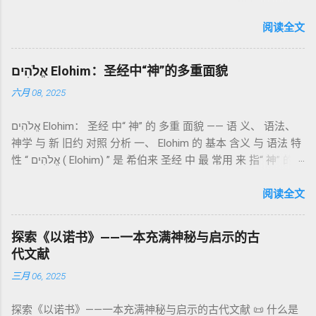
成的犹太启示文学合集，成书于 第二圣殿时期 （约公元前3—1
感恩的麦祭，象征生活之献； 平安祭 （shelamim）：人与神
世纪），虽不在犹太/基督教主流正典之内（ 埃塞俄比亚正教
阅读全文
团契的象征； 赎罪祭 （chatat）：针对无意之罪的遮盖； 赎愆
视为正典），却在耶稣与使徒的时代 影响极大 。完整文本以
祭 （asham）：针对特定罪行的赔偿与赎回。 这些制度不是单
吉兹语（埃塞俄比亚语） 保存， 死海古卷 出土了多份 阿拉姆
纯宗教仪式，而是 神提供给罪人恢复关系的方式 。 希伯来文
אֱלֹהִים Elohim：圣经中“神”的多重面貌
语 残卷，另有 希腊文 片段，显示其广泛流传。 《一以诺书》
“כפר”（kaphar）意为“遮盖、和解”，显示出神主动设立机制使
六月 08, 2025
大体由五部分组成（作者与年代各异）： 《守望者之书》（1–
祂的子民得洁净并维系同在。 三、祭司制度与敬拜秩序 亚伦与
36） ：叙述堕落天使“ 守望者 ”（Aram. ʿîrîn ，参但4）与人女
他的子孙被设立为祭司，是以色列人与神之间的中保。《利未
אֱלֹהִים Elohim： 圣经 中“ 神” 的 多重 面貌 —— 语 义、 语法、
通婚、巨人（尼非利人）的出现，以及神对其囚禁与审判。
记》强调他们的洁净、服饰、行为都必须与神的圣洁相称。 祭
神学 与 新 旧约 对照 分析 一、 Elohim 的 基本 含义 与 语法 特
《比喻/相似喻之书》（37–71） ：频繁出现“ 那位人子/拣选
司是 圣所的看守者、律法的教导者与百姓的代求者 。他们的失
性 “ אֱלֹהִים ( Elohim) ” 是 希伯来 圣经 中 最 常用 来 指“ 神” 的
者/义者 ”，刻画末世审判与王权。 《天文之书》（72–82） ：
败（如拿答与亚比户擅献凡火）立刻带来神的审判（利10
词汇， 其词 根 是 אֵל ( El) ， 意思 为“ 能力 者” 或“ 有权 柄
阐释**364日“以诺历”**与天体秩序。 《梦异之书》（83–90）
章），显示敬拜的严肃性。 四、洁净与不洁：属灵与社会的界
者”。 ✦ 语法 现象： Elohim 是 一个 复数 形式 （“- im” 后
阅读全文
：以异象回顾以色列史并预示末世。 《以诺书信》（91–108）
限 第11–15章讲述关于食物、疾病（如大麻风）、体液等“洁净
缀）， 但 常 与 单数 动词 搭配 使用， 表示 独 一 真神（ 如 创
：智慧训诫、“祸哉”、义人与恶人的结局等。 提示：另有《二
与不洁”的律例。其目的不是为了迷信或隔离，而是建立 圣洁与
世 记 1: 1）； 在 其他 语 境 中也 可 用于 复数 意义， 如 指 多
以诺书》（斯拉夫文）与《三以诺书》（希伯来文），属更晚
秩序感 ，帮助以色列人活在神的同在中。 “洁净”不是等同于“无
探索《以诺书》——一本充满神秘与启示的古
神、 属 灵 存在、 审判 官 等； 因此， 需 借助 上下文 判断 语
期以诺传统，不等同于《一以诺书》。 二、为什么重要？——
罪”，而是不妨碍与神交往的状态。圣所是神居住之地，进入必
代文献
义 和 神学 定位 。 二、 希伯来 圣经 中 Elohim 的 主要 用法 与
它是新约作者与读者共享的“语境词典” 1）新约中的直接/间接
须经过象征性与礼仪性的预备。 五、赎罪日与神同居的中心 第
三月 06, 2025
示例 分类 类型 用法 说明 示例 经文 含义 1. 真神 指 以色列 的
呼应 犹大书14–15 几乎逐字引 1 Enoch 1:9（“主带着千万圣者
16章描述每年一次的“赎罪日”（Yom Kippur），大祭司进入至
独 一 真神 创 1: 1 独 一 真神（ The God） 2. 假 神 外 邦 民族
降临审判众人”）； 犹6、彼后2:4 关于“犯罪天使被拘禁”与以诺
圣所，用血为圣所与百姓遮罪。 这是整卷《利未记》的神学中
探索《以诺书》——一本充满神秘与启示的古代文献 📜 什么是
所 崇拜 的 神祇 出 20: 3 假 神/ 偶像（ gods） 3. 属 灵 存在
的“深渊囚禁”叙事共振。 彼后2:4 用“ 他他路斯 （Tartarus）”指