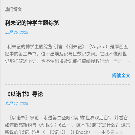
热门博文
利未记的神学主题综览
五月 26, 2025
利未记的神学主题综览 引言 《利未记》（Vayikra）是摩西五
经中的第三卷书，位于出埃及记与民数记之间。它既不像创世
记那样叙述历史，也不像出埃及记那样描绘拯救行动，而是将
焦点集中在 圣洁、礼仪、献祭与与神同居的生活准则 上。尽管
内容看似仪式化，《利未记》却揭示了 神的临在如何规范人类
阅读全文
社会与属灵生活 。 一、神的圣洁与人的回应 “你们要圣洁，因
为我耶和华你们的神是圣洁的。”（利未记19:2） 这节经文构成
《以诺书》导论
整卷书的中心神学。希伯来文“קָדוֹשׁ”（kadosh）不仅意味着道
九月 17, 2025
德上的圣洁，更意味着“分别出来”、“归属于神”。 《利未记》教
导人如何通过祭献、饮食、节期、社会正义等方面在实际生活
《以诺书》导论：走进第二圣殿时期的“世界观后台”，并看它
中活出“圣洁”。圣洁不仅是内心态度，更是生活方式。 二、献
如何照亮新约与〈创世记〉6章 一、这本“以诺书”是什么？ 通常
祭制度：与神相交的通道 前七章详细描述五种祭： 燔祭
所说的“以诺书”指 《一以诺书》（1 Enoch） ——由多卷文本构
（olah）：全然献上，象征奉献与赎罪； 素祭 （minchah）：