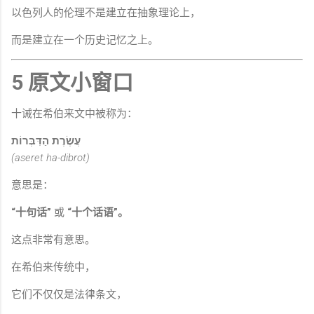
以色列人的伦理不是建立在抽象理论上，
而是建立在一个历史记忆之上。
5 原文小窗口
十诫在希伯来文中被称为：
עֲשֶׂרֶת הַדִּבְּרוֹת
(aseret ha-dibrot)
意思是：
“十句话”
或
“十个话语”。
这点非常有意思。
在希伯来传统中，
它们不仅仅是法律条文，