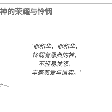
神的荣耀与怜悯
“耶和华，耶和华，
怜悯有恩典的神，
不轻易发怒，
丰盛慈爱与信实。”
之一。