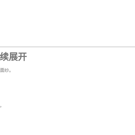
续展开
的面纱。
，