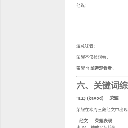
他说：
这意味着：
荣耀不仅被观看，
荣耀也
塑造观看者。
六、关键词综
כָּבוֹד (kavod) — 荣耀
荣耀在本周三段经文中出现
经文
荣耀表现
出 34
神的名与怜悯