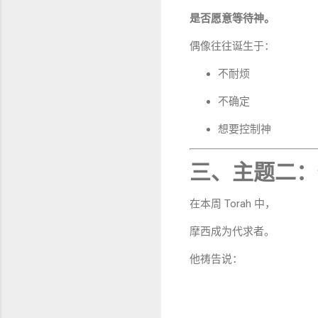
是否愿意等待神。
偶像往往诞生于：
不耐烦
不确定
想要控制神
三、主题二：
在本周 Torah 中，
摩西成为代求者。
他祷告说：