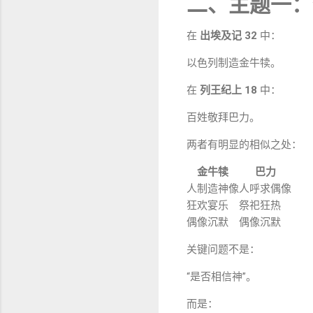
二、主题一：
在
出埃及记 32
中：
以色列制造金牛犊。
在
列王纪上 18
中：
百姓敬拜巴力。
两者有明显的相似之处：
金牛犊
巴力
人制造神像
人呼求偶像
狂欢宴乐
祭祀狂热
偶像沉默
偶像沉默
关键问题不是：
“是否相信神”。
而是：