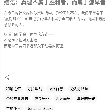
结语：
真理
不
属于
胜利
者，
而
属于
谦卑
者
在
今日
的
社交
媒体
与
舆论
场
中，
争论
无处
不在。
我们
常常
急于
“
赢得
辩论”，
却
忘记
了
真理
从未
属于
声音
最大
的
人，
而
属于
最
愿
意
倾听
的
人。
愿
我们
都
学会
一种
争论
方式——
不是
为了
把
对方
击败，
而是
为了
共同
靠近
那
永不
动摇
的
真理。
和解之道
可拉叛乱
拉比智慧
民数记16章
圣经故事寓言
属灵争竞
为天而争
真理的争论
主的仆人
Jonathan Sacks