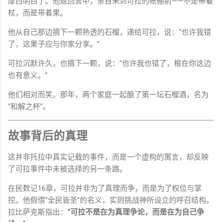
摩西
明白
了。
他
返回
营
中，
亲自
来到
可拉
的
帐棚
前——
不是
带
着
杖，
而是
带
着
果。
他
从
自己
那边
摘下
一颗
熟透
的
石榴，
递
给
可拉，
说：“
也许
我
错
了，
这
果子
应
与
你
家
分享。”
可拉
沉默
许
久，
也
摘下
一颗，
说：“
也许
我也
错
了，
根
在
你
这边
也有
意义。”
他们
相对
而
笑。
那
年，
两
个
家庭
一起
酿
了
第一
坛
石榴
酒，
名为
“
和解
之
杯”。
故事
背后
的
真理
这
并非
托
拉
中
真实
记载
的
事件，
而是
一个
虚构
的
寓言，
却
反映
了
可拉
事件
中
未
被
选择
的
另一
条
路。
在
民
数
记
16
章，
可拉
并非
为了
真理
而
争，
而是
为了
权
位
与
掌
控。
他
假借“
全民
皆
圣”
的
名义，
实则
挑战
神所
设立
的
呼
召
结构。
拉
比萨
克斯
指出：
“
可拉
不是
在
为
真理
争论，
而是
在
为
自己
争