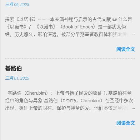
须经过象征性与礼仪性的预备。 五、赎罪日与神同居的中心 第
三月 06, 2025
示例 分类 类型 用法 说明 示例 经文 含义 1. 真神 指 以色列 的
呼应 犹大书14–15 几乎逐字引 1 Enoch 1:9（“主带着千万圣者
16章描述每年一次的“赎罪日”（Yom Kippur），大祭司进入至
独 一 真神 创 1: 1 独 一 真神（ The God） 2. 假 神 外 邦 民族
降临审判众人”）； 犹6、彼后2:4 关于“犯罪天使被拘禁”与以诺
圣所，用血为圣所与百姓遮罪。 这是整卷《利未记》的神学中
探索《以诺书》——一本充满神秘与启示的古代文献 📜 什么是
所 崇拜 的 神祇 出 20: 3 假 神/ 偶像（ gods） 3. 属 灵 存在
的“深渊囚禁”叙事共振。 彼后2:4 用“ 他他路斯 （Tartarus）”指
心： 神愿意居住在人中间； 罪必须被遮盖才能维持这同在；
《以诺书》？ 《以诺书》（Book of Enoch）是一部犹太伪
神 的 众 子、 天使、 神圣 议会 成员 诗 82: 1, 申 32: 8– 9
天使囚禁之所，贴近以诺传统语境。 福音书/启示录 中的“ 人子
神主动提供遮罪之道（两个祭牲，特别是“为耶和华”的与“归于
经，历史悠久，影响深远，被部分早期基督教群体和犹太传统
神圣 存在（ divine beings） 4. 法官 被 委托 施行 神 审判者 出
来临与天使同来、坐在荣耀宝座审判列国 ”（太24–25；启1、
亚撒泻勒”的）。 这预表...
所珍视。它以圣经中的以诺（Enoch）——亚当的七世孙、挪亚
22: 8– 9， 诗 82: 6 法官（ judges），可能是神圣议会成员 5. 神
14、19）与《比喻之书》的“人子”母题同一语义场。 恶灵/污鬼
的曾祖父——的名义写成，包含大量关于天使、堕落、审判和弥
阅读全文
权 代表 受托 执行 神 旨意 的 人（ 如 摩西） 出 7: 1 神 的 代言
观 ：以诺将“巨人之灵”为游行污灵的渊源学解释，补给了新约
赛亚的异象。 📖 圣经中的以诺 （创世记 5:24）： “以诺与神同
人（ divine proxy） 6. 强调 威严 复数 形式 强调 尊贵 超自然 的
驱魔叙事背后的“灵界词库”（可1、路8；亦参弗6:12“执政掌
行，神将他取去，他就不在世了。” 这一神秘的记载激发了后世
显现 撒 上 28: 13 灵界 显现 或 尊称（ majestic plural） 三、
权”）。 阴间与审判意象 ：Sheol 的分区、册卷与火刑等图像，
基路伯
关于以诺与神的关系、天国奥秘的丰富想象。《以诺书》便是
每一 类 的 代表 经文 解读 1. 真神 的 独 一 性（ 创世 记 1: 1） “
帮助理解耶稣的审判比喻与《启示录》的审判美学。 社会伦理
三月 01, 2025
这种想象的结晶。 📖《以诺书》的主要内容 《以诺书》并非一
בְּרֵאשִׁית בָּרָא אֱלֹהִים...” “ 起初， 神（ Elohim） 创造 天地。” 尽
：以诺传统对压迫者的“祸哉”，与 雅各书 对不义富者的警告
本单一的作品，而是由多个部分组成，大致包括： 1️⃣ 《守望者
管 Elohim 是 复数 形式， 但 与 动词“ 创造”（ בָּרָא） 为 单数，
（雅5）形成呼应。 ...
基路伯（Cherubim）：上帝与祂子民爱的象征 1. 基路伯在圣
之书》（1 Enoch 1-36） 讲述堕落天使（守望者，Watchers）
语法 结构 显示 这 是在 强调 一位 ...
经中的角色与异象 基路伯（כְּרוּבִים，Cherubim）在圣经中多次
如何违背神的命令，与人类女子结合，生下巨人（Nephilim）。
出现，象征上帝的同在、保护与神圣的爱。他们不仅是圣所的
这些天使教授人类各种知识，如金属锻造、药草使用和占星
守护者，更象征上帝与祂子民的亲密关系。 （1）伊甸园的守
术，导致地上的罪恶泛滥。 神最终审判这些堕落天使，并通过
护者 在《创世记》3:24中，基路伯首次出现，被安置在伊甸园
阅读全文
洪水洁净世界。 这一描述与《创世记 6:1-4》的“神的众子”相呼
的东边，守护生命树的道路： “于是把他赶出去了，又在伊甸园
应 ，表明堕落天使的故事在犹太传统中有着广泛的流传。 📖
的东边安设基路伯和四面转动发火焰的剑，要守住生命树的道
创世记 6:1-4 ： “当人在世上多起来，又生女儿的时候，神的众