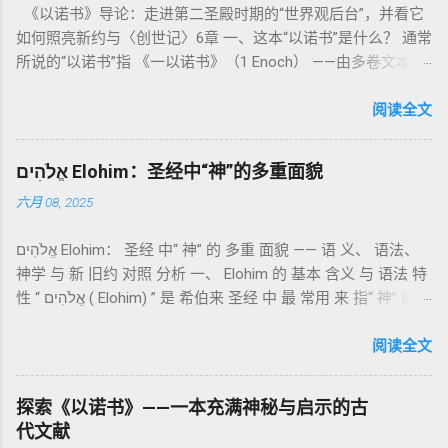
《以诺书》导论：走进第二圣殿时期的“世界观后台”，并看它
中活出“圣洁”。圣洁不仅是内心态度，更是生活方式。 二、献
如何照亮新约与〈创世记〉6章 一、这本“以诺书”是什么？ 通常
祭制度：与神相交的通道 前七章详细描述五种祭： 燔祭
所说的“以诺书”指 《一以诺书》（1 Enoch） ——由多卷文本构
（olah）：全然献上，象征奉献与赎罪； 素祭 （minchah）：
成的犹太启示文学合集，成书于 第二圣殿时期 （约公元前3—1
感恩的麦祭，象征生活之献； 平安祭 （shelamim）：人与神
世纪），虽不在犹太/基督教主流正典之内（ 埃塞俄比亚正教
阅读全文
团契的象征； 赎罪祭 （chatat）：针对无意之罪的遮盖； 赎愆
视为正典），却在耶稣与使徒的时代 影响极大 。完整文本以
祭 （asham）：针对特定罪行的赔偿与赎回。 这些制度不是单
吉兹语（埃塞俄比亚语） 保存， 死海古卷 出土了多份 阿拉姆
纯宗教仪式，而是 神提供给罪人恢复关系的方式 。 希伯来文
אֱלֹהִים Elohim：圣经中“神”的多重面貌
语 残卷，另有 希腊文 片段，显示其广泛流传。 《一以诺书》
“כפר”（kaphar）意为“遮盖、和解”，显示出神主动设立机制使
六月 08, 2025
大体由五部分组成（作者与年代各异）： 《守望者之书》（1–
祂的子民得洁净并维系同在。 三、祭司制度与敬拜秩序 亚伦与
36） ：叙述堕落天使“ 守望者 ”（Aram. ʿîrîn ，参但4）与人女
他的子孙被设立为祭司，是以色列人与神之间的中保。《利未
אֱלֹהִים Elohim： 圣经 中“ 神” 的 多重 面貌 —— 语 义、 语法、
通婚、巨人（尼非利人）的出现，以及神对其囚禁与审判。
记》强调他们的洁净、服饰、行为都必须与神的圣洁相称。 祭
神学 与 新 旧约 对照 分析 一、 Elohim 的 基本 含义 与 语法 特
《比喻/相似喻之书》（37–71） ：频繁出现“ 那位人子/拣选
司是 圣所的看守者、律法的教导者与百姓的代求者 。他们的失
性 “ אֱלֹהִים ( Elohim) ” 是 希伯来 圣经 中 最 常用 来 指“ 神” 的
者/义者 ”，刻画末世审判与王权。 《天文之书》（72–82） ：
败（如拿答与亚比户擅献凡火）立刻带来神的审判（利10
词汇， 其词 根 是 אֵל ( El) ， 意思 为“ 能力 者” 或“ 有权 柄
阐释**364日“以诺历”**与天体秩序。 《梦异之书》（83–90）
章），显示敬拜的严肃性。 四、洁净与不洁：属灵与社会的界
者”。 ✦ 语法 现象： Elohim 是 一个 复数 形式 （“- im” 后
阅读全文
：以异象回顾以色列史并预示末世。 《以诺书信》（91–108）
限 第11–15章讲述关于食物、疾病（如大麻风）、体液等“洁净
缀）， 但 常 与 单数 动词 搭配 使用， 表示 独 一 真神（ 如 创
：智慧训诫、“祸哉”、义人与恶人的结局等。 提示：另有《二
与不洁”的律例。其目的不是为了迷信或隔离，而是建立 圣洁与
世 记 1: 1）； 在 其他 语 境 中也 可 用于 复数 意义， 如 指 多
以诺书》（斯拉夫文）与《三以诺书》（希伯来文），属更晚
秩序感 ，帮助以色列人活在神的同在中。 “洁净”不是等同于“无
探索《以诺书》——一本充满神秘与启示的古
神、 属 灵 存在、 审判 官 等； 因此， 需 借助 上下文 判断 语
期以诺传统，不等同于《一以诺书》。 二、为什么重要？——
罪”，而是不妨碍与神交往的状态。圣所是神居住之地，进入必
代文献
义 和 神学 定位 。 二、 希伯来 圣经 中 Elohim 的 主要 用法 与
它是新约作者与读者共享的“语境词典” 1）新约中的直接/间接