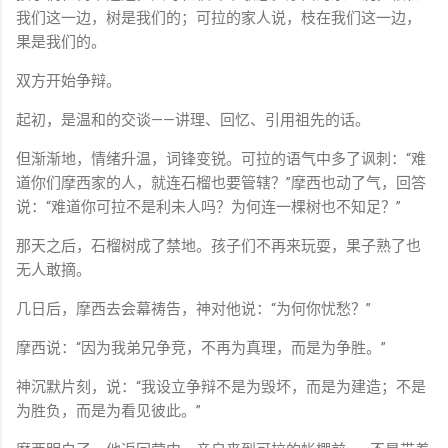
我们
这
一边，
树
是
我们
的；
可拉
的
家人
说，
枝
在
我们
这
一边，
果
是
我们
的。
双方
开始
争辩。
起初，
是
温和
的
交谈——
讲理、
回忆、
引用
祖先
的话。
但
渐渐地，
情绪
升
温，
词锋
变
锐。
可拉
的
语气
中
多
了
讽刺：“
难
道
你们
摩西
家
的
人，
就
连
石榴
也要
管辖？”
摩西
也
动了
气，
回答
说：“
难道
你
可拉
不是
利
未
人
吗？
为何
连
一棵
树
也不
知足？”
那天
之后，
石榴
树
成了
禁地。
孩子
们
不再
来
玩耍，
果子
熟了
也
无人
敢
摘。
几日
后，
摩西
去
会
幕
祷告，
神
对
他
说：“
为何
你
忧愁？”
摩西
说：“
因为
我
弟兄
争
竞，
不再
为
真理，
而是
为
争
胜。”
神
沉默
片刻，
说：“
我
设立
争辩
不是
为
毁坏，
而是
为
建造；
不是
为
胜负，
而是
为
看见
彼此。”