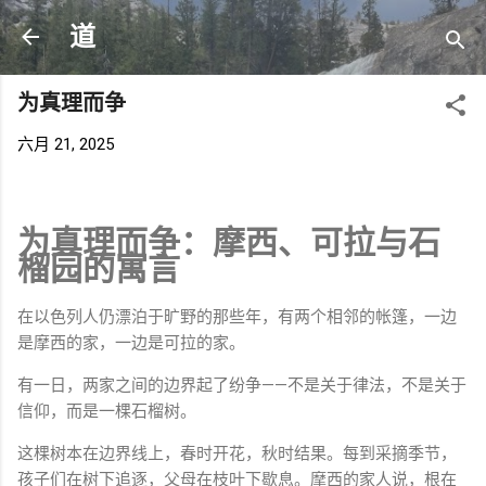
跳至主要内容
道
为真理而争
六月 21, 2025
为
真理
而
争：
摩西、
可拉
与
石
榴
园
的
寓言
在
以色列人
仍
漂泊
于
旷野
的
那些
年，
有
两
个
相邻
的
帐篷，
一边
是
摩西
的
家，
一边
是
可拉
的
家。
有
一日，
两
家
之间
的
边界
起了
纷争——
不是
关于
律法，
不是
关于
信仰，
而是
一棵
石榴
树。
这
棵
树
本
在
边界
线上，
春
时
开花，
秋
时
结果。
每
到
采摘
季节，
孩子
们
在
树
下
追逐，
父母
在
枝
叶
下
歇息。
摩西
的
家人
说，
根
在