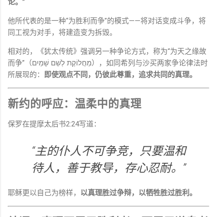
论。”
他所
代表
的是
一种“
为
胜利
而
争”
的
模式——
将
对话
变成
斗争，
将
同工
视为
对手，
将
建造
变为
拆
毁。
相对
的，《
犹太
传统》
强调
另
一种
争论
方式，
称为“
为
天
之
缘故
而
争”（
לְשֵׁם
מַחֲלוֹקֶת
שָׁמַיִם），
如同
希
列
与
沙
买
两
家
争论
律法
时
所
展现
的：
即使
观点
不同，
仍
彼此
尊重，
追求
共同
的
真理。
新约
的
呼应：
温柔
中的
真理
保罗
在
提
摩
太后
书
2:
24
写
道：
“
主
的
仆人
不可
争
竞，
只要
温和
待人，
善于
教导，
存心
忍耐。”
耶稣
更
以
自己
为
榜样，
以
真理
胜过
争辩，
以
牺牲
胜过
胜利。