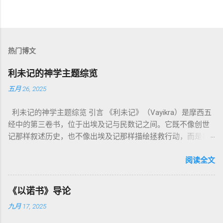
热门博文
利未记的神学主题综览
五月 26, 2025
利未记的神学主题综览 引言 《利未记》（Vayikra）是摩西五
经中的第三卷书，位于出埃及记与民数记之间。它既不像创世
记那样叙述历史，也不像出埃及记那样描绘拯救行动，而是将
焦点集中在 圣洁、礼仪、献祭与与神同居的生活准则 上。尽管
内容看似仪式化，《利未记》却揭示了 神的临在如何规范人类
阅读全文
社会与属灵生活 。 一、神的圣洁与人的回应 “你们要圣洁，因
为我耶和华你们的神是圣洁的。”（利未记19:2） 这节经文构成
《以诺书》导论
整卷书的中心神学。希伯来文“קָדוֹשׁ”（kadosh）不仅意味着道
九月 17, 2025
德上的圣洁，更意味着“分别出来”、“归属于神”。 《利未记》教
导人如何通过祭献、饮食、节期、社会正义等方面在实际生活