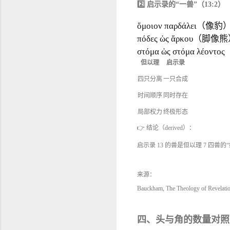
2️⃣ 启示录的“一兽”（13:2）
ὅμοιον παρδάλει（像豹
πόδες ὡς ἄρκου（脚像
στόμα ὡς στόμα λέο
但以理
启示录
四只分离
一只合成
时间顺序
同时存在
局部权力
终极形态
👉 结论（derived）：
启示录 13 的兽是但以理 7 四
来源：
Bauckham, The Theology of Revelati
四、头与角的数量对照