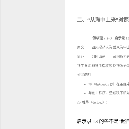
二、“从海中上来”对
但以理 7:2–3
启示录 13
原文
四风搅动大海
兽从海中
象征
列国动荡
帝国权力
神学含义
非神所造秩序
反神政治
关键说明
海（θάλασσα 
与创世秩序、圣殿秩序相
👉 推导（derived）：
启示录 13 的兽不是