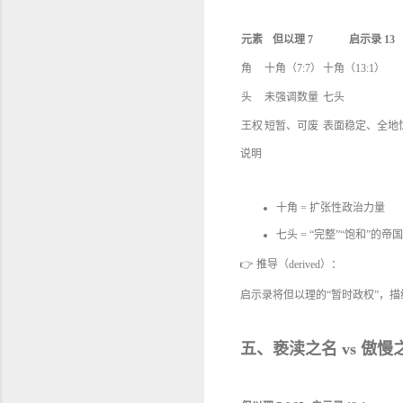
元素
但以理 7
启示录 13
角
十角（7:7）
十角（13:1）
头
未强调数量
七头
王权
短暂、可废
表面稳定、全地
说明
十角 = 扩张性政治力量
七头 = “完整”“饱和”的
👉 推导（derived）：
启示录将但以理的“暂时政权”，
五、亵渎之名 vs 傲慢