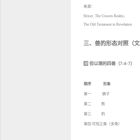
来源：
Heiser, The Unseen Realm；
The Old Testament in Revelation
三、兽的形态对照（文
1️⃣ 但以理的四兽（7:4–7）
顺序
形象
第一
狮子
第二
熊
第三
豹
第四
可怕之兽（多角）