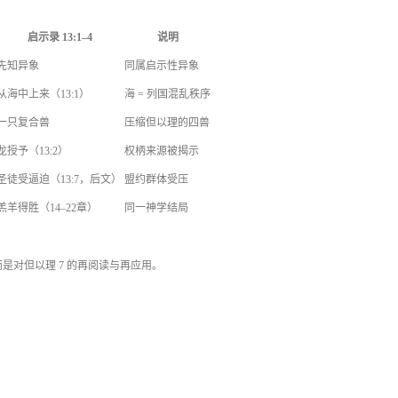
启示录 13:1–4
说明
先知异象
同属启示性异象
从海中上来（13:1）
海 = 列国混乱秩序
一只复合兽
压缩但以理的四兽
龙授予（13:2）
权柄来源被揭示
圣徒受逼迫（13:7，后文）
盟约群体受压
羔羊得胜（14–22章）
同一神学结局
，而是对但以理 7 的再阅读与再应用。