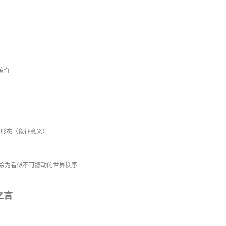
惊奇
帝国形态（象征意义）
描绘为看似不可撼动的世界秩序
之言