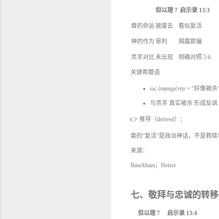
但以理 7
启示录 13:3
兽的命运
被废去
看似复活
神的作为
审判
揭露欺骗
羔羊对比
未出现
明确对照 5:6
关键希腊语
ὡς ἐσφαγμένην = “好像被杀
与羔羊 真实被杀 形成反讽
👉 推导（derived）：
兽的“复活”是政治神话，不是救赎
来源：
Bauckham；Heiser
七、敬拜与忠诚的转移
但以理 7
启示录 13:4