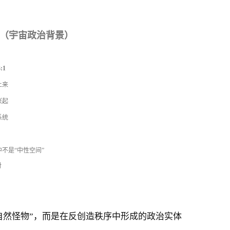
照（宇宙政治背景）
:1
上来
兴起
系统
/ ים）在圣经中不是“中性空间”
对
“超自然怪物”，而是在反创造秩序中形成的政治实体