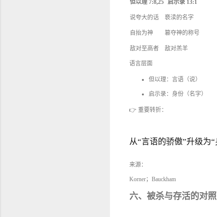
但以理 7:8,25
启示录 13:1
说夸大的话
亵渎的名字
自抬为神
篡夺神的称号
敌对至高者
敌对羔羊
语言层面
但以理：言语（说）
启示录：身份（名字）
👉 重要转折：
从“言语的骄傲”升级为“
来源：
Korner；Bauckham
六、被杀与存活的对照