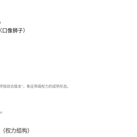
）
熊）
ντος（口像狮子）
兽的“终极综合版本”，象征帝国权力的成熟形态。
on
（权力结构）