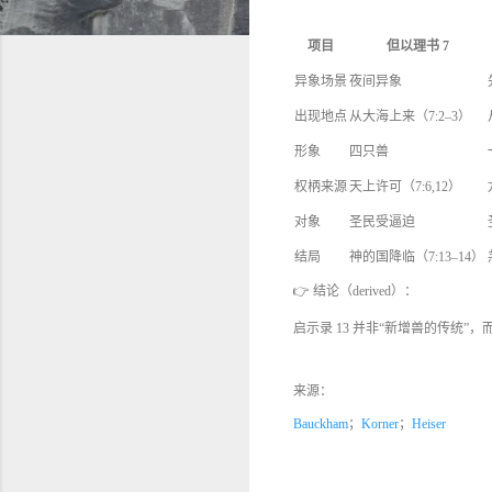
项目
但以理书 7
异象场景
夜间异象
出现地点
从大海上来（7:2–3）
形象
四只兽
权柄来源
天上许可（7:6,12）
对象
圣民受逼迫
结局
神的国降临（7:13–14）
👉 结论（derived）：
启示录 13 并非“新增兽的传统”
来源：
Bauckham
；
Korner
；
Heiser