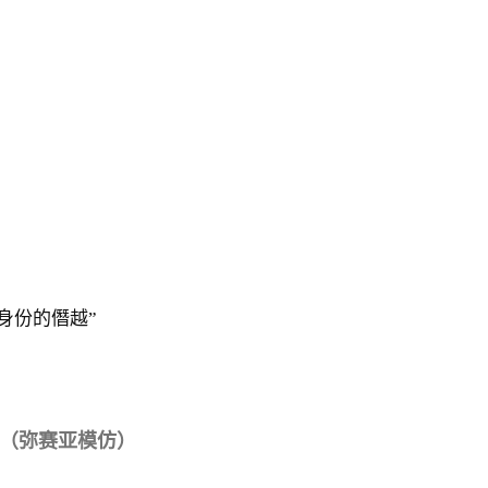
身份的僭越”
（弥赛亚模仿）