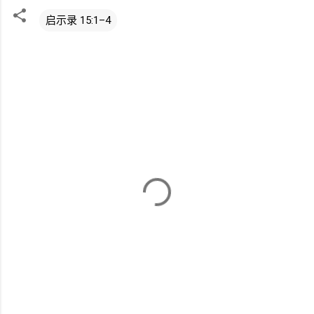
启示录 15:1–4
评
论