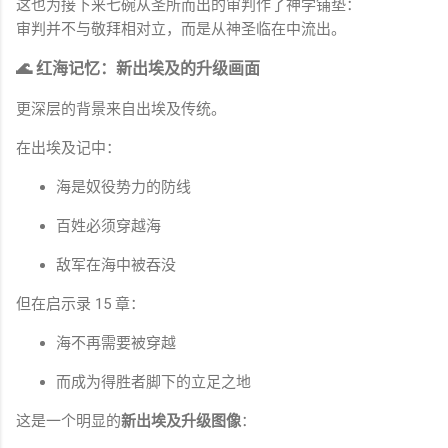
这也为接下来七碗从圣所而出的审判作了神学铺垫：
审判并不与敬拜相对立，而是从神圣临在中流出。
🌊 红海记忆：新出埃及的升级画面
更深层的背景来自出埃及传统。
在出埃及记中：
海是奴役势力的防线
百姓必须穿越海
敌军在海中被吞没
但在启示录 15 章：
海不再需要被穿越
而成为得胜者脚下的立足之地
这是一个明显的
新出埃及升级图像
：