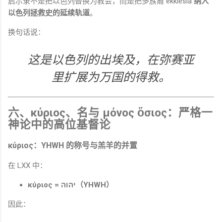
启示录不是把以色列替换为教会，而是把多族裔 ekklesia
纳入
以色列拯救史的延续轨道
。
换句话说：
这是以色列的出埃及，在弥赛亚
里扩展为万国的得救。
六、κύριος、名与 μόνος ὅσιος：严格一
神论中的高位基督论
κύριος：YHWH 的称号与羔羊的并置
在 LXX 中：
κύριος = יהוה（YHWH）
因此：