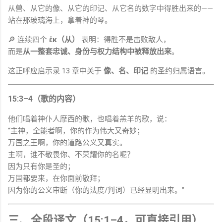
从兽、从它的像、从它的印记、从它名的数字中得胜出来的——
站在那玻璃海上，拿着神的琴。
🔎 连续四个
ἐκ（从）
表明：得胜不是击败敌人，
而是
从一整套忠诚、身份与权力结构中被释放出来
。
这正呼应启示录 13 章中关于
像、名、印记
的圣约归属语言。
15:3–4（歌的内容）
他们唱着神仆人摩西的歌，也唱着羔羊的歌，说：
“主神，全能者啊，你的作为伟大又奇妙；
万国之王啊，你的道路公义又真实。
主啊，谁不敬畏你、不荣耀你的名呢？
因为只有你是圣的；
万国都要来，在你面前敬拜；
因为你的公义审断（你的法度/判词）已经显明出来。”
三、全段译文（15:1–4，可直接引用）