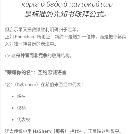
κύριε ὁ θεὸς ὁ παντοκράτωρ
是标准的先知书敬拜公式。
但启示录又把救赎胜利明确归于羔羊。
正如 Bauckham 所论证：新约不是增加一位神，而是把耶稣纳
入对独一神身份的表达中。
👉 这是
并置而非竞争
的敬拜结构。
“荣耀你的名”：圣约忠诚语言
“名”（שֵׁם, shem）在希伯来圣经中代表：
临在
权柄
代表权
犹太传统中用
HaShem（那名）
指代神，正反映这种敬畏。