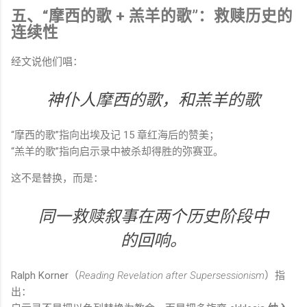
五、“摩西的歌 + 羔羊的歌”：救赎历史的
连续性
经文说他们唱：
神仆人摩西的歌，和羔羊的歌
“摩西的歌”指向出埃及记 15 章红海后的赞美；
“羔羊的歌”指向启示录中被杀却得胜的弥赛亚。
这不是替换，而是：
同一救赎叙事在两个历史阶段中
的回响。
Ralph Korner（
Reading Revelation after Supersessionism
）指
出：