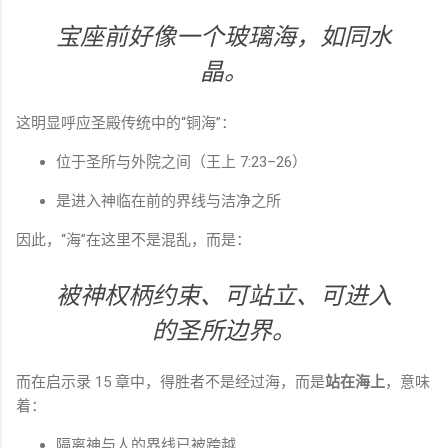
宝座前好像一个玻璃海，如同水
晶。
这明显呼应圣殿传统中的“铜海”：
位于圣所与外院之间（王上 7:23–26）
是进入神临在前的界线与洁净之所
因此，“海”在这里不是混乱，而是：
被神权柄约束、可站立、可进入
的圣所边界。
而在启示录 15 章中，得胜者不是经过海，而是
站在海上
，意味
着：
隔离神与人的界线已被跨越