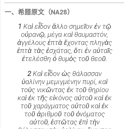
一、希腊原文（NA28）
1
Καὶ εἶδον ἄλλο σημεῖον ἐν τῷ
οὐρανῷ, μέγα καὶ θαυμαστόν,
ἀγγέλους ἑπτὰ ἔχοντας πληγὰς
ἑπτὰ τὰς ἐσχάτας, ὅτι ἐν αὐταῖς
ἐτελέσθη ὁ θυμὸς τοῦ θεοῦ.
2
Καὶ εἶδον ὡς θάλασσαν
ὑαλίνην μεμιγμένην πυρί, καὶ
τοὺς νικῶντας ἐκ τοῦ θηρίου
καὶ ἐκ τῆς εἰκόνος αὐτοῦ καὶ ἐκ
τοῦ χαράγματος αὐτοῦ καὶ ἐκ
τοῦ ἀριθμοῦ τοῦ ὀνόματος
αὐτοῦ, ἑστῶτας ἐπὶ τὴν