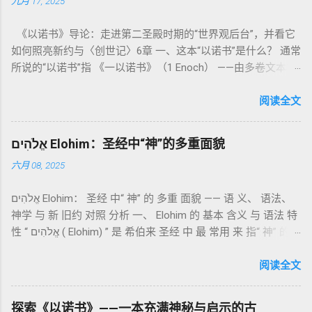
九月 17, 2025
德上的圣洁，更意味着“分别出来”、“归属于神”。 《利未记》教
导人如何通过祭献、饮食、节期、社会正义等方面在实际生活
《以诺书》导论：走进第二圣殿时期的“世界观后台”，并看它
中活出“圣洁”。圣洁不仅是内心态度，更是生活方式。 二、献
如何照亮新约与〈创世记〉6章 一、这本“以诺书”是什么？ 通常
祭制度：与神相交的通道 前七章详细描述五种祭： 燔祭
所说的“以诺书”指 《一以诺书》（1 Enoch） ——由多卷文本构
（olah）：全然献上，象征奉献与赎罪； 素祭 （minchah）：
成的犹太启示文学合集，成书于 第二圣殿时期 （约公元前3—1
感恩的麦祭，象征生活之献； 平安祭 （shelamim）：人与神
世纪），虽不在犹太/基督教主流正典之内（ 埃塞俄比亚正教
阅读全文
团契的象征； 赎罪祭 （chatat）：针对无意之罪的遮盖； 赎愆
视为正典），却在耶稣与使徒的时代 影响极大 。完整文本以
祭 （asham）：针对特定罪行的赔偿与赎回。 这些制度不是单
吉兹语（埃塞俄比亚语） 保存， 死海古卷 出土了多份 阿拉姆
纯宗教仪式，而是 神提供给罪人恢复关系的方式 。 希伯来文
אֱלֹהִים Elohim：圣经中“神”的多重面貌
语 残卷，另有 希腊文 片段，显示其广泛流传。 《一以诺书》
“כפר”（kaphar）意为“遮盖、和解”，显示出神主动设立机制使
六月 08, 2025
大体由五部分组成（作者与年代各异）： 《守望者之书》（1–
祂的子民得洁净并维系同在。 三、祭司制度与敬拜秩序 亚伦与
36） ：叙述堕落天使“ 守望者 ”（Aram. ʿîrîn ，参但4）与人女
他的子孙被设立为祭司，是以色列人与神之间的中保。《利未
אֱלֹהִים Elohim： 圣经 中“ 神” 的 多重 面貌 —— 语 义、 语法、
通婚、巨人（尼非利人）的出现，以及神对其囚禁与审判。
记》强调他们的洁净、服饰、行为都必须与神的圣洁相称。 祭
神学 与 新 旧约 对照 分析 一、 Elohim 的 基本 含义 与 语法 特
《比喻/相似喻之书》（37–71） ：频繁出现“ 那位人子/拣选
司是 圣所的看守者、律法的教导者与百姓的代求者 。他们的失
性 “ אֱלֹהִים ( Elohim) ” 是 希伯来 圣经 中 最 常用 来 指“ 神” 的
者/义者 ”，刻画末世审判与王权。 《天文之书》（72–82） ：
败（如拿答与亚比户擅献凡火）立刻带来神的审判（利10
词汇， 其词 根 是 אֵל ( El) ， 意思 为“ 能力 者” 或“ 有权 柄
阐释**364日“以诺历”**与天体秩序。 《梦异之书》（83–90）
章），显示敬拜的严肃性。 四、洁净与不洁：属灵与社会的界
者”。 ✦ 语法 现象： Elohim 是 一个 复数 形式 （“- im” 后
阅读全文
：以异象回顾以色列史并预示末世。 《以诺书信》（91–108）
限 第11–15章讲述关于食物、疾病（如大麻风）、体液等“洁净
缀）， 但 常 与 单数 动词 搭配 使用， 表示 独 一 真神（ 如 创
：智慧训诫、“祸哉”、义人与恶人的结局等。 提示：另有《二
与不洁”的律例。其目的不是为了迷信或隔离，而是建立 圣洁与
世 记 1: 1）； 在 其他 语 境 中也 可 用于 复数 意义， 如 指 多
以诺书》（斯拉夫文）与《三以诺书》（希伯来文），属更晚
秩序感 ，帮助以色列人活在神的同在中。 “洁净”不是等同于“无
探索《以诺书》——一本充满神秘与启示的古