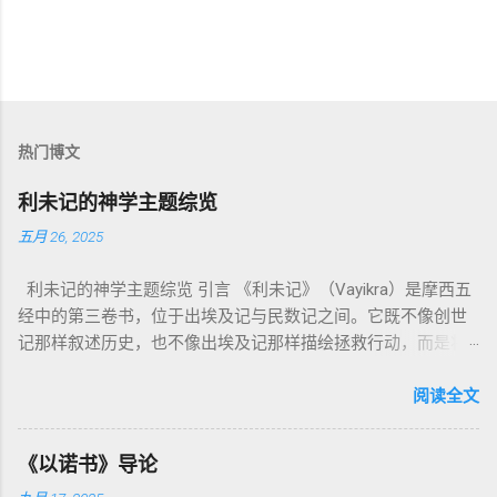
热门博文
利未记的神学主题综览
五月 26, 2025
利未记的神学主题综览 引言 《利未记》（Vayikra）是摩西五
经中的第三卷书，位于出埃及记与民数记之间。它既不像创世
记那样叙述历史，也不像出埃及记那样描绘拯救行动，而是将
焦点集中在 圣洁、礼仪、献祭与与神同居的生活准则 上。尽管
内容看似仪式化，《利未记》却揭示了 神的临在如何规范人类
阅读全文
社会与属灵生活 。 一、神的圣洁与人的回应 “你们要圣洁，因
为我耶和华你们的神是圣洁的。”（利未记19:2） 这节经文构成
《以诺书》导论
整卷书的中心神学。希伯来文“קָדוֹשׁ”（kadosh）不仅意味着道