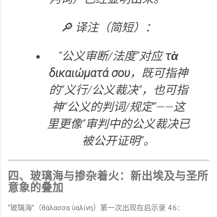
🔎 译注（简短）：
“公义审断/法度”对应
τὰ
δικαιώματά σου
，既可指神
的“义行/公义裁决”，也可指
神“公义的判词/规定”——这
里更像“审判中的公义裁决已
被公开证明”。
四、玻璃海与掺杂着火：新出埃及与圣所
意象的叠加
“玻璃海”（θάλασσα ὑαλίνη）第一次出现在启示录 4:6：