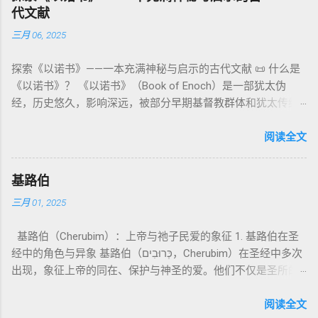
神、 属 灵 存在、 审判 官 等； 因此， 需 借助 上下文 判断 语
期以诺传统，不等同于《一以诺书》。 二、为什么重要？——
罪”，而是不妨碍与神交往的状态。圣所是神居住之地，进入必
代文献
义 和 神学 定位 。 二、 希伯来 圣经 中 Elohim 的 主要 用法 与
它是新约作者与读者共享的“语境词典” 1）新约中的直接/间接
须经过象征性与礼仪性的预备。 五、赎罪日与神同居的中心 第
三月 06, 2025
示例 分类 类型 用法 说明 示例 经文 含义 1. 真神 指 以色列 的
呼应 犹大书14–15 几乎逐字引 1 Enoch 1:9（“主带着千万圣者
16章描述每年一次的“赎罪日”（Yom Kippur），大祭司进入至
独 一 真神 创 1: 1 独 一 真神（ The God） 2. 假 神 外 邦 民族
降临审判众人”）； 犹6、彼后2:4 关于“犯罪天使被拘禁”与以诺
圣所，用血为圣所与百姓遮罪。 这是整卷《利未记》的神学中
探索《以诺书》——一本充满神秘与启示的古代文献 📜 什么是
所 崇拜 的 神祇 出 20: 3 假 神/ 偶像（ gods） 3. 属 灵 存在
的“深渊囚禁”叙事共振。 彼后2:4 用“ 他他路斯 （Tartarus）”指
心： 神愿意居住在人中间； 罪必须被遮盖才能维持这同在；
《以诺书》？ 《以诺书》（Book of Enoch）是一部犹太伪
神 的 众 子、 天使、 神圣 议会 成员 诗 82: 1, 申 32: 8– 9
天使囚禁之所，贴近以诺传统语境。 福音书/启示录 中的“ 人子
神主动提供遮罪之道（两个祭牲，特别是“为耶和华”的与“归于
经，历史悠久，影响深远，被部分早期基督教群体和犹太传统
神圣 存在（ divine beings） 4. 法官 被 委托 施行 神 审判者 出
来临与天使同来、坐在荣耀宝座审判列国 ”（太24–25；启1、
亚撒泻勒”的）。 这预表...
所珍视。它以圣经中的以诺（Enoch）——亚当的七世孙、挪亚
22: 8– 9， 诗 82: 6 法官（ judges），可能是神圣议会成员 5. 神
14、19）与《比喻之书》的“人子”母题同一语义场。 恶灵/污鬼
的曾祖父——的名义写成，包含大量关于天使、堕落、审判和弥
阅读全文
权 代表 受托 执行 神 旨意 的 人（ 如 摩西） 出 7: 1 神 的 代言
观 ：以诺将“巨人之灵”为游行污灵的渊源学解释，补给了新约
赛亚的异象。 📖 圣经中的以诺 （创世记 5:24）： “以诺与神同
人（ divine proxy） 6. 强调 威严 复数 形式 强调 尊贵 超自然 的
驱魔叙事背后的“灵界词库”（可1、路8；亦参弗6:12“执政掌
行，神将他取去，他就不在世了。” 这一神秘的记载激发了后世
显现 撒 上 28: 13 灵界 显现 或 尊称（ majestic plural） 三、
权”）。 阴间与审判意象 ：Sheol 的分区、册卷与火刑等图像，
基路伯
关于以诺与神的关系、天国奥秘的丰富想象。《以诺书》便是
每一 类 的 代表 经文 解读 1. 真神 的 独 一 性（ 创世 记 1: 1） “
帮助理解耶稣的审判比喻与《启示录》的审判美学。 社会伦理
三月 01, 2025
这种想象的结晶。 📖《以诺书》的主要内容 《以诺书》并非一
בְּרֵאשִׁית בָּרָא אֱלֹהִים...” “ 起初， 神（ Elohim） 创造 天地。” 尽
：以诺传统对压迫者的“祸哉”，与 雅各书 对不义富者的警告
本单一的作品，而是由多个部分组成，大致包括： 1️⃣ 《守望者
管 Elohim 是 复数 形式， 但 与 动词“ 创造”（ בָּרָא） 为 单数，
（雅5）形成呼应。 ...
基路伯（Cherubim）：上帝与祂子民爱的象征 1. 基路伯在圣
之书》（1 Enoch 1-36） 讲述堕落天使（守望者，Watchers）
语法 结构 显示 这 是在 强调 一位 ...
经中的角色与异象 基路伯（כְּרוּבִים，Cherubim）在圣经中多次
如何违背神的命令，与人类女子结合，生下巨人（Nephilim）。
出现，象征上帝的同在、保护与神圣的爱。他们不仅是圣所的
这些天使教授人类各种知识，如金属锻造、药草使用和占星
守护者，更象征上帝与祂子民的亲密关系。 （1）伊甸园的守
术，导致地上的罪恶泛滥。 神最终审判这些堕落天使，并通过
护者 在《创世记》3:24中，基路伯首次出现，被安置在伊甸园
阅读全文
洪水洁净世界。 这一描述与《创世记 6:1-4》的“神的众子”相呼