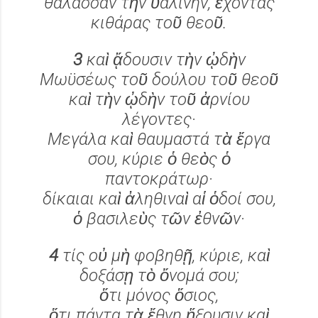
θάλασσαν τὴν ὑαλίνην, ἔχοντας
κιθάρας τοῦ θεοῦ.
3
καὶ ᾄδουσιν τὴν ᾠδὴν
Μωϋσέως τοῦ δούλου τοῦ θεοῦ
καὶ τὴν ᾠδὴν τοῦ ἀρνίου
λέγοντες·
Μεγάλα καὶ θαυμαστά τὰ ἔργα
σου, κύριε ὁ θεὸς ὁ
παντοκράτωρ·
δίκαιαι καὶ ἀληθιναὶ αἱ ὁδοί σου,
ὁ βασιλεὺς τῶν ἐθνῶν·
4
τίς οὐ μὴ φοβηθῇ, κύριε, καὶ
δοξάσῃ τὸ ὄνομά σου;
ὅτι μόνος ὅσιος,
ὅτι πάντα τὰ ἔθνη ἥξουσιν καὶ