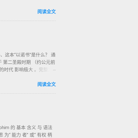
）不仅
饮食、节期、社会正义等方面
阅读全文
道 前七章详细描述五种
活之献； 平安祭
sham）：针对特定罪行的赔
他的子孙被设立为祭司，是以
这本“以诺书”是什么？ 通
是 圣所的看守者、律法的
于 第二圣殿时期 （约公元前
），显示敬拜的严肃性。
的时代 影响极大 。完整文
净与不洁”的律例。其目的不
，显示其广泛流传。 《一以
于“无罪”，而是不妨碍与神
ram. ʿîrîn ，参但
阅读全文
中心 第16章描述每年一次
71） ：频繁出现“ 那位人
》的神学中心： 神愿意居住
*与天体秩序。 《梦异之书》
的与“归于亚撒泻勒”的）。
”、义人与恶人的结局等。 提
于《一以诺书》。 二、为
逐字引 1 Enoch
叙事共振。 彼后2:4 用“ 他
与天使同来、坐在荣耀宝座审判