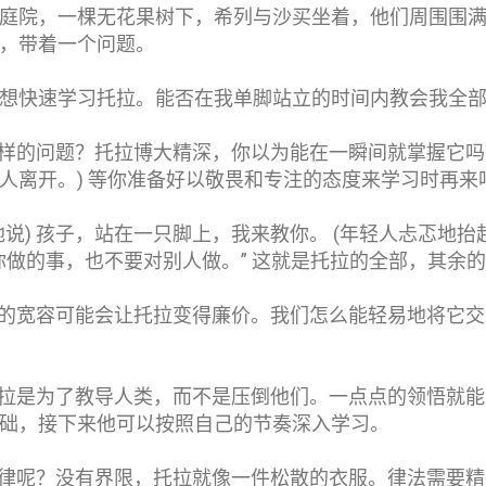
庭院，一棵无花果树下，希列与沙买坐着，他们周围围
，带着一个问题。
想快速学习托拉。能否在我单脚站立的时间内教会我全
什么样的问题？托拉博大精深，你以为能在一瞬间就掌握它吗
人离开。) 等你准备好以敬畏和专注的态度来学习时再来
说) 孩子，站在一只脚上，我来教你。 (年轻人忐忑地抬
你做的事，也不要对别人做。” 这就是托拉的全部，其余
，你的宽容可能会让托拉变得廉价。我们怎么能轻易地将它
，托拉是为了教导人类，而不是压倒他们。一点点的领悟就
础，接下来他可以按照自己的节奏深入学习。
那纪律呢？没有界限，托拉就像一件松散的衣服。律法需要