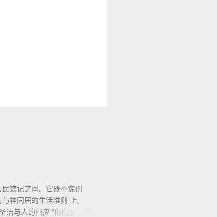
记与民数记之间。它既不像创
与神同居的生活准则 上。
圣洁与人的回应 “你们要圣