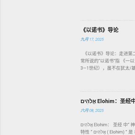
洁，因为我耶和华你们的神是圣洁的。”
意味着道德上的圣洁，更意
在实际生活中活出“圣洁”
祭： 燔祭 （olah）：全
《以诺书》导论
（shelamim）：人与神
九月 17, 2025
偿与赎回。 这些制度不是单纯宗教仪式
解”，显示出神主动设立机
《以诺书》导论：走进第二
色列人与神之间的中保。《
常所说的“以诺书”指 《一
教导者与百姓的代求者 。
3—1世纪），虽不在犹太/
四、洁净与不洁：属灵与社会
本以 吉兹语（埃塞俄比亚语
是为了迷信或隔离，而是建立
诺书》大体由五部分组成（作者与
交往的状态。圣所是神居住
4）与人女通婚、巨人（尼非
的“赎罪日”（Yom Ki
子/拣选者/义者 ”，刻画末
在人中间； 罪必须被遮盖
אֱלֹהִים Eloh
（83–90） ：以异象回顾
这预表...
六月 08, 2025
示：另有《二以诺书》（斯
什么重要？——它是新约作者与
אֱלֹהִים Elohim： 圣经 中“ 神” 的 多重 面貌 —— 语 义、 语法、 神学 与 新 旧约 对照 分析 一、 Elohim 的 基本 含义 与 语法
1:9（“主带着千万圣者降临审
特性 “ אֱלֹהִים ( Elohim) ” 是 希伯来 圣经 中 最 常用 来 指“ 神” 的 词汇， 其词 根 是 אֵל ( El) ， 意思 为“ 能力 者” 或“ 有权 柄
他路斯 （Tartarus）