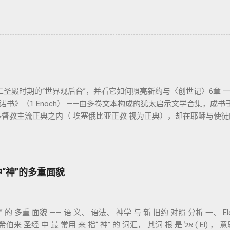
（利未记19:2） 这节经文构成整卷书的中心神学。希伯来文“קָדוֹשׁ”（kadosh
味着“分别出来”、“归属于神”。 《利未记》教导人如何通过祭献、
。圣洁不仅是内心态度，更是生活方式。 二、献祭制度：与神相交的通
然献上，象征奉献与赎罪； 素祭 （minchah）：感恩的麦祭，象征生
团契的象征； 赎罪祭 （chatat）：针对无意之罪的遮盖； 赎愆祭 （a
，而是 神提供给罪人恢复关系的方式 。 希伯来文“כפר”（kaphar）意为“遮盖、和
制使祂的子民得洁净并维系同在。 三、祭司制度与敬拜秩序 亚伦与
圣殿时期的“世界观后台”，并看它如何照亮新约与〈创世记〉6章 一、
利未记》强调他们的洁净、服饰、行为都必须与神的圣洁相称。 祭司
以诺书》（1 Enoch） ——由多卷文本构成的犹太启示文学合集，成书
他们的失败（如拿答与亚比户擅献凡火）立刻带来神的审判（利10章
基督教主流正典之内（ 埃塞俄比亚正教 视为正典），却在耶稣与使徒
的界限 第11–15章讲述关于食物、疾病（如大麻风）、体液等“洁
） 保存， 死海古卷 出土了多份 阿拉姆语 残卷，另有 希腊文 片段
 圣洁与秩序感 ，帮助以色列人活在神的同在中。 “洁净”不是等同
年代各异）： 《守望者之书》（1–36） ：叙述堕落天使“ 守望者 ”（A
之地，进入必须经过象征性与礼仪性的预备。 五、赎罪日与神同居的
利人）的出现，以及神对其囚禁与审判。 《比喻/相似喻之书》（37–
ppur），大祭司进入至圣所，用血为圣所与百姓遮罪。 这是整卷《利未记
世审判与王权。 《天文之书》（72–82） ：阐释**364日“以诺历”*
才能维持这同在； 神主动提供遮罪之道（两个祭牲，特别是“为耶和华”
im：圣经中“神”的多重面貌
以色列史并预示末世。 《以诺书信》（91–108） ：智慧训诫、“祸哉
拉夫文）与《三以诺书》（希伯来文），属更晚期以诺传统，不等同
读者共享的“语境词典” 1）新约中的直接/间接呼应 犹大书14–15 几乎
判众人”）； 犹6、彼后2:4 关于“犯罪天使被拘禁”与以诺的“深渊囚禁”
”指天使囚禁之所，贴近以诺传统语境。 福音书/启示录 中的“ 人子来临