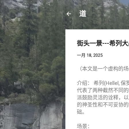
道
街头一景---希列
一月 18, 2025
（本文是一个虚构的场
介绍： 希列(Helle
代表了两种截然不同的
派鼓励灵活的诠释，以
的神圣性和不可妥协的
础。
场景：