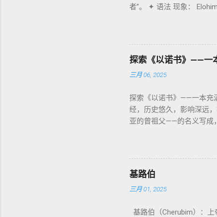
者”。 ✦ 语法 现象： Eloh
列国 ”（太24–25；启1
记 1: 1）； 在 其他 语 
的渊源学解释，补给了新约驱魔
义 和 神学 定位 。 二、 希伯
分区、册卷与火刑等图像，
的 独 一 真神 创 1: 1 独 一
与 雅各书 对不义富者的警告
在 神 的 众 子、 天使、 神圣 
探索《以诺书》——一
者 出 22: 8– 9， 诗 82
三月 06, 2025
神 的 代言人（ divine pro
plural） 三、 每一 类 的 代表 经文 解读 1. 真神 的 独
探索《以诺书》——一本充满神
经，历史悠久，影响深远，
亚的曾祖父——的名义写成，
与神同行，神将他取去，他
书》便是这种想象的结晶。
1️⃣ 《守望者之书》（1 E
（Nephilim）。 这
基路伯
落天使，并通过洪水洁净世界
三月 01, 2025
广泛的流传。 📖 创世记
妻。他们与女子交合后，生下了
基路伯（Cherubim）：上帝与祂子民爱
（如《以诺书》、《死海古卷》