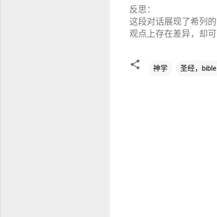
反思：
这段对话展现了希列的
观点上存在差异，却可
神学
圣经，bib
评
论