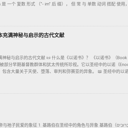
im 是 一个 复数 形式 （“- im” 后 缀）， 但 常 与 单数 动词 搭配 使
、14、19）与《比喻之书》的“人子”母题同一语义场。 恶灵/污鬼观 ：
境 中也 可 用于 复数 意义， 如 指 多 神、 属 灵 存在、 审判 官 等； 
叙事背后的“灵界词库”（可1、路8；亦参弗6:12“执政掌权”）。 阴间
来 圣经 中 Elohim 的 主要 用法 与 示例 分类 类型 用法 说明 示例 
帮助理解耶稣的审判比喻与《启示录》的审判美学。 社会伦理 ：以诺
 真神（ The God） 2. 假 神 外 邦 民族 所 崇拜 的 神祇 出 20: 3 假 神/
（雅5）形成呼应。 ...
议会 成员 诗 82: 1, 申 32: 8– 9 神圣 存在（ divine beings）
本充满神秘与启示的古代文献
: 6 法官（ judges），可能是神圣议会成员 5. 神 权 代表 受托 执行 神 旨意
xy） 6. 强调 威严 复数 形式 强调 尊贵 超自然 的 显现 撒 上 28: 13 灵界
 一 性（ 创世 记 1: 1） “ בְּרֵאשִׁית בָּרָא אֱלֹהִים...” “ 起初， 神（ Elohim）
秘与启示的古代文献 📜 什么是《以诺书》？ 《以诺书》（Book o
创造 天地。” 尽管 Elohim 是 复数 形式， 但 与 动词“ 创造”（ בָּרָא） 
被部分早期基督教群体和犹太传统所珍视。它以圣经中的以诺（Enoc
包含大量关于天使、堕落、审判和弥赛亚的异象。 📖 圣经中的以诺 （创
就不在世了。” 这一神秘的记载激发了后世关于以诺与神的关系、天
 📖《以诺书》的主要内容 《以诺书》并非一本单一的作品，而是
noch 1-36） 讲述堕落天使（守望者，Watchers）如何违背神的
些天使教授人类各种知识，如金属锻造、药草使用和占星术，导致地上的罪
。 这一描述与《创世记 6:1-4》的“神的众子”相呼应 ，表明堕
 6:1-4 ： “当人在世上多起来，又生女儿的时候，神的众子看见人的
伟人（Nephilim），那时候的伟人就是古时英武有名的人。” 📜
的象征 1. 基路伯在圣经中的角色与异象 基路伯（כְּרוּבִים，Cherubim）在圣经中多
）都将 “神的众子”解释为堕落的天使 ，即“守望者”（Watcher