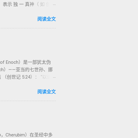
用， 表示 独 一 真神（ 如 创世
以诺将“巨人之灵”为游行污灵
因此， 需 借助 上下文 判断 语
与审判意象 ：Sheol 的
经文 含义 1. 真神 指 以色列
阅读全文
传统对压迫者的“祸哉”，
 偶像（ gods） 3. 属 灵 存
 4. 法官 被 委托 施行 神 审判
 的 人（ 如 摩西） 出 7: 1
 显现 或 尊称（ majestic
f Enoch）是一部犹太伪
为 单数， 语法 结构 显示 这 是在 强调 一位 ...
h）——亚当的七世孙、挪
世记 5:24）： “以诺
国奥秘的丰富想象。《以诺
由多个部分组成，大致包括：
阅读全文
命令，与人类女子结合，生下巨人
恶泛滥。 神最终审判这些堕
落天使的故事在犹太传统中有着
女子美貌，就随意挑选，娶来为
 犹太解读 ： 许多犹太文献
s）。 这些天使的堕落被认为