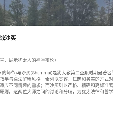
跳至主要内容
大战沙买
景，展示犹太人的神学辩论）
l, 保罗的师爷)与沙买(Shammai)是犹太教第二圣殿时期
教学与律法解释风格。希列以宽容、仁慈和务实的方式
适应不同情境的需求；而沙买则以严格、精确和高标准
原则。这两位大师之间的讨论和分歧，为犹太法律和哲