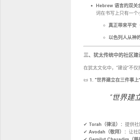
Hebrew 语言的双关
词在书写上只有一个
真正带来平安（
以色列人从神
三、犹太传统中的社区建
在犹太文化中，“建设”不
📜
1. “世界建立在三件事上
“世界建立
✔
Torah（律法）
：提供社
✔
Avodah（敬拜）
：让社
✔
Gemilut Chasadim（