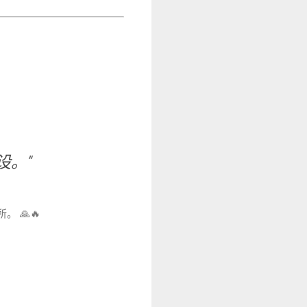
设。”
 🙏🔥