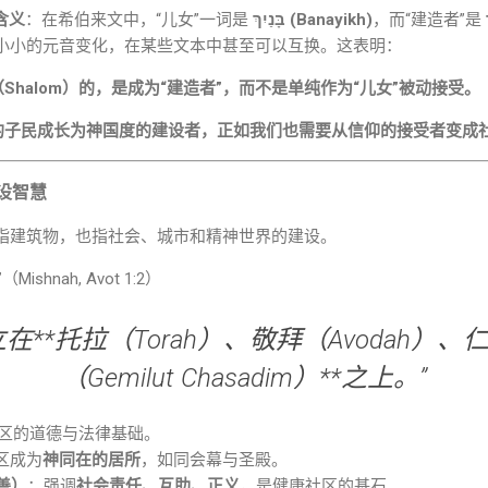
含义
：在希伯来文中，“儿女”一词是
בָּנַיִךְ (Banayikh)
，而“建造者”是
小小的元音变化，在某些文本中甚至可以互换。这表明：
Shalom）的，是成为“建造者”，而不是单纯作为“儿女”被动接受。
的子民成长为神国度的建设者，正如我们也需要从信仰的接受者变成
设智慧
仅指建筑物，也指社会、城市和精神世界的建设。
”
（Mishnah, Avot 1:2）
在**托拉（Torah）、敬拜（Avodah）
（Gemilut Chasadim）**之上。”
区的道德与法律基础。
区成为
神同在的居所
，如同会幕与圣殿。
慈善）
：强调
社会责任、互助、正义
，是健康社区的基石。