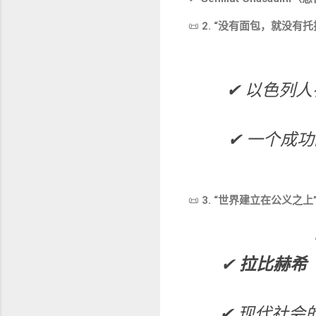
📜
2. “没有面包，就没有托
✔ 以色列人
✔ 一个成
📜
3. “世界建立在公义之上
✔
拉比赫希（Ra
✔ 现代社