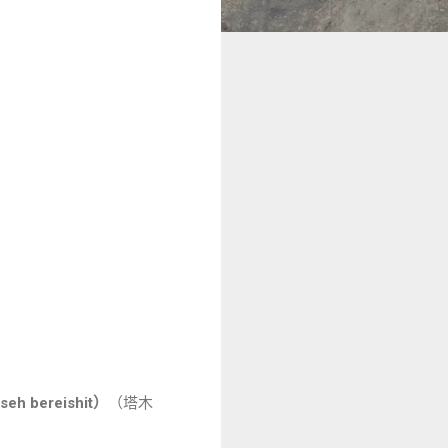
hutafim le-ma'aseh bereishit）
（塔木