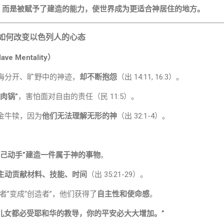
，而是被赋予了建造的能力，使世界成为更适合神居住的地方。
如何改变以色列人的心态
 Mentality）
海分开、旷野中的神迹，
却不断抱怨
（出 14:11, 16:3）。
肉锅”
，害怕面对自由的责任（民 11:5）。
金牛犊，因为
他们无法理解无形的神
（出 32:1-4）。
自己动手”建造一件属于神的事物
。
主动贡献材料、技能、时间
（出 35:21-29）。
者”变成“创造者”，他们获得了
自主性和使命感
。
你的儿女都必受耶和华的教导，你的平安必大大增加。”