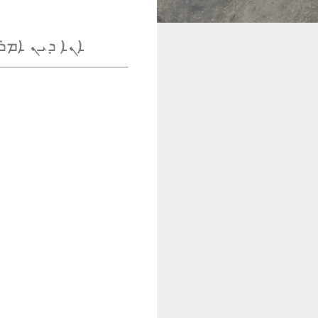
ܐܢܐ ܕܝܢ ܐܡܪ