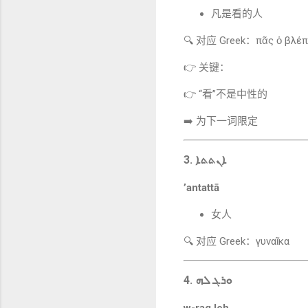
凡是看的人
🔍 对应 Greek：πᾶς ὁ βλέ
👉 关键：
👉 “看”不是中性的
➡️ 为下一词限定
3. ܐܢܬܬܐ
’antattā
女人
🔍 对应 Greek：γυναῖκα
4. ܘܪܓ ܠܗ
w-rag leh