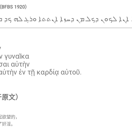
文（BFBS 1920）
 ܐܢܐ ܠܟܘܢ ܕܟܠ ܡܢ ܕܚܙܐ ܐܢܬܬܐ ܘܪܓ ܠܗ ܟܕ 
ν
ν γυναῖκα
σαι αὐτὴν
αὐτὴν ἐν τῇ καρδίᾳ αὐτοῦ.
于原文）
起欲望的，
了奸淫。