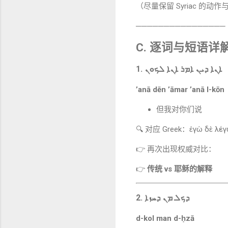
（尽量保留 Syriac 的动
────────────────
C. 逐词与短语
1. ܐܢܐ ܕܝܢ ܐܡܪ ܐܢܐ ܠܟܘܢ
’anā dēn ’āmar ’anā l-kōn
但我对你们说
🔍 对应 Greek：ἐγὼ δὲ λέγω
👉 再次出现权威对比：
👉
传统 vs 耶稣的解释
2. ܕܟܠ ܡܢ ܕܚܙܐ
d-kol man d-ḥzā