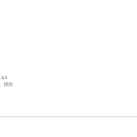
Syriac ܪܓ
、倾向