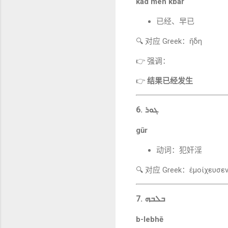
kad men kbar
已经、早已
🔍 对应 Greek：ἤδη
👉 强调：
👉
结果已经发生
6. ܓܘܪ
gūr
动词：犯奸淫
🔍 对应 Greek：ἐμοίχευσε
7. ܒܠܒܗ
b-lebhē