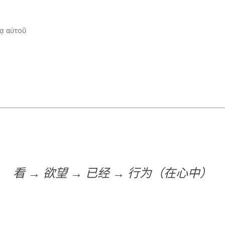
ᾳ αὐτοῦ
看 → 欲望 → 已经 → 行为（在心中）