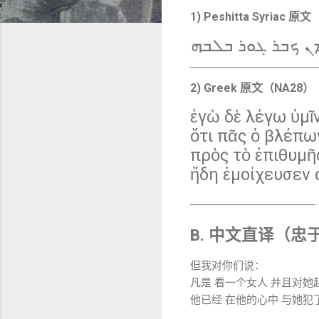
1) Peshitta Syriac 原
ܡܢ ܟܒܪ ܓܘܪ ܒܠܒܗ
2) Greek 原文（NA28）
ἐγὼ δὲ λέγω ὑμῖ
ὅτι πᾶς ὁ βλέπω
πρὸς τὸ ἐπιθυμῆ
ἤδη ἐμοίχευσεν 
────────────────
B. 中文直译（忠
但我对你们说：
凡是 看一个女人 并且对她
他已经 在他的心中 与她犯