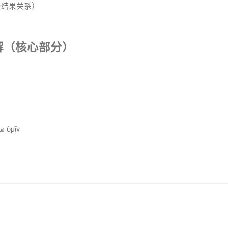
作与结果关系）
详解（核心部分）
 ὑμῖν