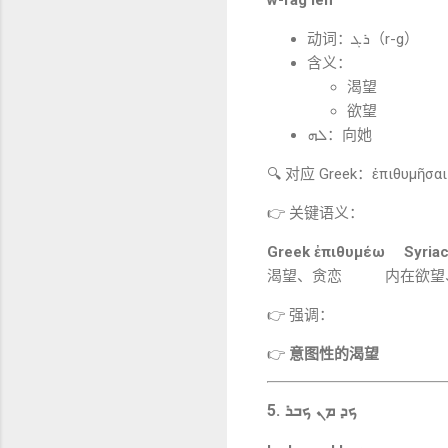
动词：ܪܓ（r-g）
含义：
渴望
欲望
ܠܗ：向她
🔍 对应 Greek：ἐπιθυμῆσαι
👉 关键语义：
Greek ἐπιθυμέω
渴望、贪恋
内在欲望
👉 强调：
👉
意图性的渴望
5. ܟܕ ܡܢ ܟܒܪ