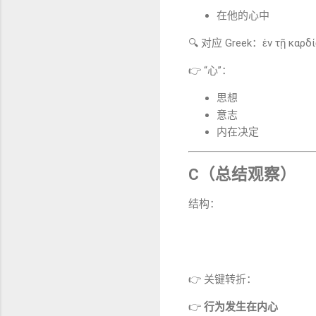
在他的心中
🔍 对应 Greek：ἐν τῇ καρδί
👉 “心”：
思想
意志
内在决定
C（总结观察）
结构：
👉 关键转折：
👉
行为发生在内心