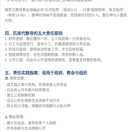
-
罗马书
14:12
：
“
我们各人必要将自己的事在神面前说明。
”
保罗又教导教会领袖必须
“
无可指责
”
（提前
3:2
），行事
“
规规矩矩、有次有序
”
（林前
14:40
）。属神的领袖不是独裁者，而是被托付的仆人，要在神与人面前
交账。
四、匹库代教导的五大责任原则
1.
财务透明：像比撒列一样，让人知道每一分资源去向。
2.
分工与监督并行：虽有分工，仍需清楚授权与责任链。
3.
检视与复核：摩西亲自检查工作，才为百姓祝福。
4.
制度保障信任：信任须借助制度，而非依赖人品。
5.
公开汇报：向会众公开说明资源使用，是尊重支持者的表现。
五、责任实践指南：适用于政府、教会与组织
🏛️
国家治理：
-
成立独立审计机构，定期审查公共资金
-
向全民公开年报与财务情况
-
建立三权制衡机制
-
设立公职伦理委员会调查不当行为
-
防止权力寻租，明确官员报酬与公私分界
⛪
教会管理：
-
建立长执会，避免牧者个人独断
-
所有奉献与支出明细公开