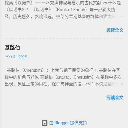
探索《以诺书》——一本充满神秘与启示的古代文献 📜 什么是
所 崇拜 的 神祇 出 20: 3 假 神/ 偶像（ gods） 3. 属 灵 存在
的“深渊囚禁”叙事共振。 彼后2:4 用“ 他他路斯 （Tartarus）”指
心： 神愿意居住在人中间； 罪必须被遮盖才能维持这同在；
《以诺书》？ 《以诺书》（Book of Enoch）是一部犹太伪
神 的 众 子、 天使、 神圣 议会 成员 诗 82: 1, 申 32: 8– 9
天使囚禁之所，贴近以诺传统语境。 福音书/启示录 中的“ 人子
神主动提供遮罪之道（两个祭牲，特别是“为耶和华”的与“归于
经，历史悠久，影响深远，被部分早期基督教群体和犹太传统
神圣 存在（ divine beings） 4. 法官 被 委托 施行 神 审判者 出
来临与天使同来、坐在荣耀宝座审判列国 ”（太24–25；启1、
亚撒泻勒”的）。 这预表...
所珍视。它以圣经中的以诺（Enoch）——亚当的七世孙、挪亚
22: 8– 9， 诗 82: 6 法官（ judges），可能是神圣议会成员 5. 神
14、19）与《比喻之书》的“人子”母题同一语义场。 恶灵/污鬼
的曾祖父——的名义写成，包含大量关于天使、堕落、审判和弥
阅读全文
权 代表 受托 执行 神 旨意 的 人（ 如 摩西） 出 7: 1 神 的 代言
观 ：以诺将“巨人之灵”为游行污灵的渊源学解释，补给了新约
赛亚的异象。 📖 圣经中的以诺 （创世记 5:24）： “以诺与神同
人（ divine proxy） 6. 强调 威严 复数 形式 强调 尊贵 超自然 的
驱魔叙事背后的“灵界词库”（可1、路8；亦参弗6:12“执政掌
行，神将他取去，他就不在世了。” 这一神秘的记载激发了后世
显现 撒 上 28: 13 灵界 显现 或 尊称（ majestic plural） 三、
权”）。 阴间与审判意象 ：Sheol 的分区、册卷与火刑等图像，
基路伯
关于以诺与神的关系、天国奥秘的丰富想象。《以诺书》便是
每一 类 的 代表 经文 解读 1. 真神 的 独 一 性（ 创世 记 1: 1） “
帮助理解耶稣的审判比喻与《启示录》的审判美学。 社会伦理
三月 01, 2025
这种想象的结晶。 📖《以诺书》的主要内容 《以诺书》并非一
בְּרֵאשִׁית בָּרָא אֱלֹהִים...” “ 起初， 神（ Elohim） 创造 天地。” 尽
：以诺传统对压迫者的“祸哉”，与 雅各书 对不义富者的警告
本单一的作品，而是由多个部分组成，大致包括： 1️⃣ 《守望者
管 Elohim 是 复数 形式， 但 与 动词“ 创造”（ בָּרָא） 为 单数，
（雅5）形成呼应。 ...
基路伯（Cherubim）：上帝与祂子民爱的象征 1. 基路伯在圣
之书》（1 Enoch 1-36） 讲述堕落天使（守望者，Watchers）
语法 结构 显示 这 是在 强调 一位 ...
经中的角色与异象 基路伯（כְּרוּבִים，Cherubim）在圣经中多次
如何违背神的命令，与人类女子结合，生下巨人（Nephilim）。
出现，象征上帝的同在、保护与神圣的爱。他们不仅是圣所的
这些天使教授人类各种知识，如金属锻造、药草使用和占星
守护者，更象征上帝与祂子民的亲密关系。 （1）伊甸园的守
术，导致地上的罪恶泛滥。 神最终审判这些堕落天使，并通过
护者 在《创世记》3:24中，基路伯首次出现，被安置在伊甸园
阅读全文
洪水洁净世界。 这一描述与《创世记 6:1-4》的“神的众子”相呼
的东边，守护生命树的道路： “于是把他赶出去了，又在伊甸园
应 ，表明堕落天使的故事在犹太传统中有着广泛的流传。 📖
的东边安设基路伯和四面转动发火焰的剑，要守住生命树的道
创世记 6:1-4 ： “当人在世上多起来，又生女儿的时候，神的众
路。” 基路伯的角色是保护圣洁的空间，防止堕落的人类再次进
子看见人的女子美貌，就随意挑选，娶来为妻。他们与女子交
由 Blogger 提供支持
入伊甸园。这象征着罪的阻隔，也反映出人类与神分离后的失
合后，生下了伟人（Nephilim），那时候的伟人就是古时英武有