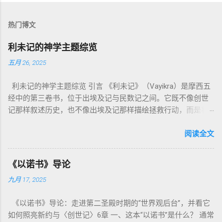
热门博文
利未记的神学主题综览
五月 26, 2025
利未记的神学主题综览 引言 《利未记》（Vayikra）是摩西五
经中的第三卷书，位于出埃及记与民数记之间。它既不像创世
记那样叙述历史，也不像出埃及记那样描绘拯救行动，而是将
焦点集中在 圣洁、礼仪、献祭与与神同居的生活准则 上。尽管
内容看似仪式化，《利未记》却揭示了 神的临在如何规范人类
阅读全文
社会与属灵生活 。 一、神的圣洁与人的回应 “你们要圣洁，因
为我耶和华你们的神是圣洁的。”（利未记19:2） 这节经文构成
《以诺书》导论
整卷书的中心神学。希伯来文“קָדוֹשׁ”（kadosh）不仅意味着道
九月 17, 2025
德上的圣洁，更意味着“分别出来”、“归属于神”。 《利未记》教
导人如何通过祭献、饮食、节期、社会正义等方面在实际生活
《以诺书》导论：走进第二圣殿时期的“世界观后台”，并看它
中活出“圣洁”。圣洁不仅是内心态度，更是生活方式。 二、献
如何照亮新约与〈创世记〉6章 一、这本“以诺书”是什么？ 通常
祭制度：与神相交的通道 前七章详细描述五种祭： 燔祭