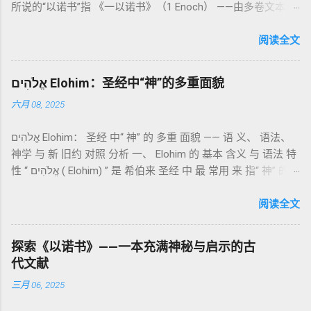
所说的“以诺书”指 《一以诺书》（1 Enoch） ——由多卷文本构
（olah）：全然献上，象征奉献与赎罪； 素祭 （minchah）：
成的犹太启示文学合集，成书于 第二圣殿时期 （约公元前3—1
感恩的麦祭，象征生活之献； 平安祭 （shelamim）：人与神
世纪），虽不在犹太/基督教主流正典之内（ 埃塞俄比亚正教
阅读全文
团契的象征； 赎罪祭 （chatat）：针对无意之罪的遮盖； 赎愆
视为正典），却在耶稣与使徒的时代 影响极大 。完整文本以
祭 （asham）：针对特定罪行的赔偿与赎回。 这些制度不是单
吉兹语（埃塞俄比亚语） 保存， 死海古卷 出土了多份 阿拉姆
纯宗教仪式，而是 神提供给罪人恢复关系的方式 。 希伯来文
אֱלֹהִים Elohim：圣经中“神”的多重面貌
语 残卷，另有 希腊文 片段，显示其广泛流传。 《一以诺书》
“כפר”（kaphar）意为“遮盖、和解”，显示出神主动设立机制使
六月 08, 2025
大体由五部分组成（作者与年代各异）： 《守望者之书》（1–
祂的子民得洁净并维系同在。 三、祭司制度与敬拜秩序 亚伦与
36） ：叙述堕落天使“ 守望者 ”（Aram. ʿîrîn ，参但4）与人女
他的子孙被设立为祭司，是以色列人与神之间的中保。《利未
אֱלֹהִים Elohim： 圣经 中“ 神” 的 多重 面貌 —— 语 义、 语法、
通婚、巨人（尼非利人）的出现，以及神对其囚禁与审判。
记》强调他们的洁净、服饰、行为都必须与神的圣洁相称。 祭
神学 与 新 旧约 对照 分析 一、 Elohim 的 基本 含义 与 语法 特
《比喻/相似喻之书》（37–71） ：频繁出现“ 那位人子/拣选
司是 圣所的看守者、律法的教导者与百姓的代求者 。他们的失
性 “ אֱלֹהִים ( Elohim) ” 是 希伯来 圣经 中 最 常用 来 指“ 神” 的
者/义者 ”，刻画末世审判与王权。 《天文之书》（72–82） ：
败（如拿答与亚比户擅献凡火）立刻带来神的审判（利10
词汇， 其词 根 是 אֵל ( El) ， 意思 为“ 能力 者” 或“ 有权 柄
阐释**364日“以诺历”**与天体秩序。 《梦异之书》（83–90）
章），显示敬拜的严肃性。 四、洁净与不洁：属灵与社会的界
者”。 ✦ 语法 现象： Elohim 是 一个 复数 形式 （“- im” 后
阅读全文
：以异象回顾以色列史并预示末世。 《以诺书信》（91–108）
限 第11–15章讲述关于食物、疾病（如大麻风）、体液等“洁净
缀）， 但 常 与 单数 动词 搭配 使用， 表示 独 一 真神（ 如 创
：智慧训诫、“祸哉”、义人与恶人的结局等。 提示：另有《二
与不洁”的律例。其目的不是为了迷信或隔离，而是建立 圣洁与
世 记 1: 1）； 在 其他 语 境 中也 可 用于 复数 意义， 如 指 多
以诺书》（斯拉夫文）与《三以诺书》（希伯来文），属更晚
秩序感 ，帮助以色列人活在神的同在中。 “洁净”不是等同于“无
探索《以诺书》——一本充满神秘与启示的古
神、 属 灵 存在、 审判 官 等； 因此， 需 借助 上下文 判断 语
期以诺传统，不等同于《一以诺书》。 二、为什么重要？——
罪”，而是不妨碍与神交往的状态。圣所是神居住之地，进入必
代文献
义 和 神学 定位 。 二、 希伯来 圣经 中 Elohim 的 主要 用法 与
它是新约作者与读者共享的“语境词典” 1）新约中的直接/间接
须经过象征性与礼仪性的预备。 五、赎罪日与神同居的中心 第
三月 06, 2025
示例 分类 类型 用法 说明 示例 经文 含义 1. 真神 指 以色列 的
呼应 犹大书14–15 几乎逐字引 1 Enoch 1:9（“主带着千万圣者
16章描述每年一次的“赎罪日”（Yom Kippur），大祭司进入至
独 一 真神 创 1: 1 独 一 真神（ The God） 2. 假 神 外 邦 民族
降临审判众人”）； 犹6、彼后2:4 关于“犯罪天使被拘禁”与以诺
圣所，用血为圣所与百姓遮罪。 这是整卷《利未记》的神学中