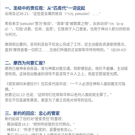
“
”
一、圣经中的责任观：从
匹库代
一词说起
出埃及记
38:21
：
“
这些是会幕的账目（
פְקוּדֵי
, pekudei
）
……”
希伯来文
“pekudei”
意为
“
账目
”
、
“
清单
”
或
“
被数算之物
”
，出自动词
“
פקד
（
p-q-
d
）
”
，可指
“
点数、任命、追责
”
。它既用于人口普查，也用于神对人职分的检验
与托付。
摩西和比撒列、亚何利亚伯不仅忠心完成了工作，还主动报告资源使用情况，
直到
“
摩西查看一切的工
……
见他们所做的正如耶和华所吩咐的。
”
（出
39:43
）
二、摩西为何要汇报？
摩西已被神亲自拣选，曾与神面对面交通。但即便如此，他仍不避嫌，主动接
受检视。这体现出敬虔的领导不是凌驾于众人之上，而是甘愿接受光照。
《塔安胡玛米德拉什》在匹库代段中说：
“
一个人必须在神和人面前都无可指
摘。
”
民数记
32:22
也说：
“
这样你们在耶和华和以色列人面前就无罪了。
”
责任不仅是避免罪恶，更是为了建立百姓对领导的信任。
三、新约的回应：忠心的管家
新约延续了旧约对
“
管家责任
”
的重视：
-
路加福音
16:2
：
“
把你所经管的交代明白。
”
-
林前
4:2
：
“
所求于管家的，是要他有忠心。
”