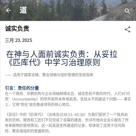
跳至主要内容
道
诚实负责
三月 23, 2025
在神与人面前诚实负责：从妥拉
《匹库代》中学习治理原则
——
适用于国家治理、教会领袖与组织管理的圣经指南
引言：责任的分量
在一个政府、宗教机构与企业领袖频频出丑、诚信危机不断的时代，人们对
“
问
责
”
（
Accountability
）的呼声前所未有地高涨。圣经从不回避这个问题
——
事实
上，它将
“
责任
”
放在敬虔领导的核心地位。
《妥拉》中的《匹库代》（出埃及记
38:21–40:38
）为我们提供了一个极具启
发的范例。摩西和工匠们不仅完成了会幕的建造，也详尽地向全会众报告了所
有奉献物的使用情况。这一段虽是圣所建造的记录，却体现了适用于任何政
府、教会或组织的普遍原则。