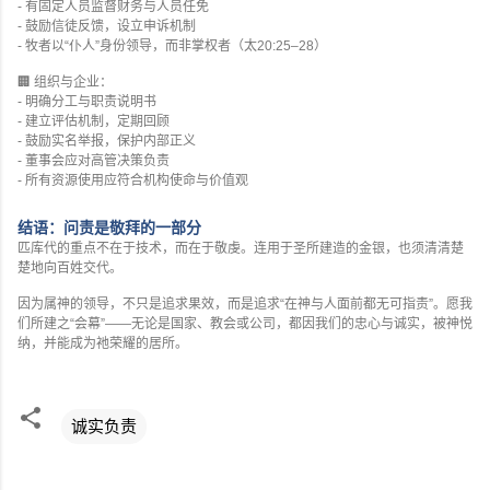
-
有固定人员监督财务与人员任免
-
鼓励信徒反馈，设立申诉机制
-
牧者以
“
仆人
”
身份领导，而非掌权者（太
20:25–28
）
🏢
组织与企业：
-
明确分工与职责说明书
-
建立评估机制，定期回顾
-
鼓励实名举报，保护内部正义
-
董事会应对高管决策负责
-
所有资源使用应符合机构使命与价值观
结语：问责是敬拜的一部分
匹库代的重点不在于技术，而在于敬虔。连用于圣所建造的金银，也须清清楚
楚地向百姓交代。
因为属神的领导，不只是追求果效，而是追求
“
在神与人面前都无可指责
”
。愿我
们所建之
“
会幕
”——
无论是国家、教会或公司，都因我们的忠心与诚实，被神悦
纳，并能成为祂荣耀的居所。
诚实负责
评