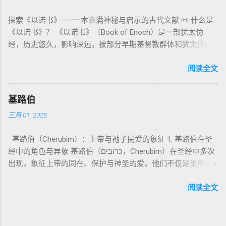
16章描述每年一次的“赎罪日”（Yom Kippur），大祭司进入至
独 一 真神 创 1: 1 独 一 真神（ The God） 2. 假 神 外 邦 民族
降临审判众人”）； 犹6、彼后2:4 关于“犯罪天使被拘禁”与以诺
圣所，用血为圣所与百姓遮罪。 这是整卷《利未记》的神学中
探索《以诺书》——一本充满神秘与启示的古代文献 📜 什么是
所 崇拜 的 神祇 出 20: 3 假 神/ 偶像（ gods） 3. 属 灵 存在
的“深渊囚禁”叙事共振。 彼后2:4 用“ 他他路斯 （Tartarus）”指
心： 神愿意居住在人中间； 罪必须被遮盖才能维持这同在；
《以诺书》？ 《以诺书》（Book of Enoch）是一部犹太伪
神 的 众 子、 天使、 神圣 议会 成员 诗 82: 1, 申 32: 8– 9
天使囚禁之所，贴近以诺传统语境。 福音书/启示录 中的“ 人子
神主动提供遮罪之道（两个祭牲，特别是“为耶和华”的与“归于
经，历史悠久，影响深远，被部分早期基督教群体和犹太传统
神圣 存在（ divine beings） 4. 法官 被 委托 施行 神 审判者 出
来临与天使同来、坐在荣耀宝座审判列国 ”（太24–25；启1、
亚撒泻勒”的）。 这预表...
所珍视。它以圣经中的以诺（Enoch）——亚当的七世孙、挪亚
22: 8– 9， 诗 82: 6 法官（ judges），可能是神圣议会成员 5. 神
14、19）与《比喻之书》的“人子”母题同一语义场。 恶灵/污鬼
的曾祖父——的名义写成，包含大量关于天使、堕落、审判和弥
阅读全文
权 代表 受托 执行 神 旨意 的 人（ 如 摩西） 出 7: 1 神 的 代言
观 ：以诺将“巨人之灵”为游行污灵的渊源学解释，补给了新约
赛亚的异象。 📖 圣经中的以诺 （创世记 5:24）： “以诺与神同
人（ divine proxy） 6. 强调 威严 复数 形式 强调 尊贵 超自然 的
驱魔叙事背后的“灵界词库”（可1、路8；亦参弗6:12“执政掌
行，神将他取去，他就不在世了。” 这一神秘的记载激发了后世
显现 撒 上 28: 13 灵界 显现 或 尊称（ majestic plural） 三、
权”）。 阴间与审判意象 ：Sheol 的分区、册卷与火刑等图像，
基路伯
关于以诺与神的关系、天国奥秘的丰富想象。《以诺书》便是
每一 类 的 代表 经文 解读 1. 真神 的 独 一 性（ 创世 记 1: 1） “
帮助理解耶稣的审判比喻与《启示录》的审判美学。 社会伦理
三月 01, 2025
这种想象的结晶。 📖《以诺书》的主要内容 《以诺书》并非一
בְּרֵאשִׁית בָּרָא אֱלֹהִים...” “ 起初， 神（ Elohim） 创造 天地。” 尽
：以诺传统对压迫者的“祸哉”，与 雅各书 对不义富者的警告
本单一的作品，而是由多个部分组成，大致包括： 1️⃣ 《守望者
管 Elohim 是 复数 形式， 但 与 动词“ 创造”（ בָּרָא） 为 单数，
（雅5）形成呼应。 ...
基路伯（Cherubim）：上帝与祂子民爱的象征 1. 基路伯在圣
之书》（1 Enoch 1-36） 讲述堕落天使（守望者，Watchers）
语法 结构 显示 这 是在 强调 一位 ...
经中的角色与异象 基路伯（כְּרוּבִים，Cherubim）在圣经中多次
如何违背神的命令，与人类女子结合，生下巨人（Nephilim）。
出现，象征上帝的同在、保护与神圣的爱。他们不仅是圣所的
这些天使教授人类各种知识，如金属锻造、药草使用和占星
守护者，更象征上帝与祂子民的亲密关系。 （1）伊甸园的守
术，导致地上的罪恶泛滥。 神最终审判这些堕落天使，并通过
护者 在《创世记》3:24中，基路伯首次出现，被安置在伊甸园
阅读全文
洪水洁净世界。 这一描述与《创世记 6:1-4》的“神的众子”相呼
的东边，守护生命树的道路： “于是把他赶出去了，又在伊甸园
应 ，表明堕落天使的故事在犹太传统中有着广泛的流传。 📖
的东边安设基路伯和四面转动发火焰的剑，要守住生命树的道
创世记 6:1-4 ： “当人在世上多起来，又生女儿的时候，神的众
路。” 基路伯的角色是保护圣洁的空间，防止堕落的人类再次进
子看见人的女子美貌，就随意挑选，娶来为妻。他们与女子交