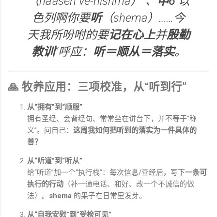
（
na‘aseh ve-nishma
）”、
申6
“以
色列啊你要
听
（
shema
）……今
天我所吩咐的要
记在心上
并
殷勤
教训
”呼应：
听＝顺从＝落实
。
🙏 牧养应用：三项校准，从“听到行”
从“拥有”到“顺服”
拥有圣经、会背经句、常常坐在讲台下，并不等于“称
义”。问自己：
这周我如何把听到的落实为一件具体的
善？
从“听道”到“听从”
给“听道”加一个“执行栈”：每次信息/查经后，写下
一条可
执行的行动
（补一通电话、和好、改一个不诚信的做
法）。
shema
的果子在日常里发芽。
从“自我安慰”到“受检可见”