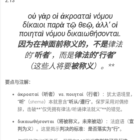
2:13
οὐ γὰρ οἱ ἀκροαταὶ νόμου
δίκαιοι παρὰ τῷ θεῷ, ἀλλ’ οἱ
ποιηταὶ νόμου δικαιωθήσονται.
因为在神面前称义的，不是
律法
的“
听者
”，而是
律法的“行者”
（这些人将要
被称义
）。**
要点与注解：
ἀκροαταί（听者） vs. ποιηταί（行者）
：犹太语境里，
“
听
”（
shema
）本就意含“
听从/遵行
”。保罗采用对偶修
辞，击破**“仅凭拥有律法/听诵律法就义”**的错觉。
δικαιωθήσονται（将被称义，未来被动）
：法庭语（
宣
判为义
）。这里揭示
判决的标准
：
是否落实为“行”
。