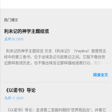
热门博文
利未记的神学主题综览
五月 26, 2025
利未记的神学主题综览 引言 《利未记》（Vayikra）是摩西五
经中的第三卷书，位于出埃及记与民数记之间。它既不像创世
记那样叙述历史，也不像出埃及记那样描绘拯救行动，而是将
焦点集中在 圣洁、礼仪、献祭与与神同居的生活准则 上。尽管
内容看似仪式化，《利未记》却揭示了 神的临在如何规范人类
阅读全文
社会与属灵生活 。 一、神的圣洁与人的回应 “你们要圣洁，因
为我耶和华你们的神是圣洁的。”（利未记19:2） 这节经文构成
《以诺书》导论
整卷书的中心神学。希伯来文“קָדוֹשׁ”（kadosh）不仅意味着道
九月 17, 2025
德上的圣洁，更意味着“分别出来”、“归属于神”。 《利未记》教
导人如何通过祭献、饮食、节期、社会正义等方面在实际生活
《以诺书》导论：走进第二圣殿时期的“世界观后台”，并看它
中活出“圣洁”。圣洁不仅是内心态度，更是生活方式。 二、献