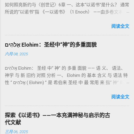
如何照亮新约与〈创世记〉6章 一、这本“以诺书”是什么？ 通常
祭制度：与神相交的通道 前七章详细描述五种祭： 燔祭
所说的“以诺书”指 《一以诺书》（1 Enoch） ——由多卷文本构
（olah）：全然献上，象征奉献与赎罪； 素祭 （minchah）：
成的犹太启示文学合集，成书于 第二圣殿时期 （约公元前3—1
感恩的麦祭，象征生活之献； 平安祭 （shelamim）：人与神
世纪），虽不在犹太/基督教主流正典之内（ 埃塞俄比亚正教
阅读全文
团契的象征； 赎罪祭 （chatat）：针对无意之罪的遮盖； 赎愆
视为正典），却在耶稣与使徒的时代 影响极大 。完整文本以
祭 （asham）：针对特定罪行的赔偿与赎回。 这些制度不是单
吉兹语（埃塞俄比亚语） 保存， 死海古卷 出土了多份 阿拉姆
纯宗教仪式，而是 神提供给罪人恢复关系的方式 。 希伯来文
אֱלֹהִים Elohim：圣经中“神”的多重面貌
语 残卷，另有 希腊文 片段，显示其广泛流传。 《一以诺书》
“כפר”（kaphar）意为“遮盖、和解”，显示出神主动设立机制使
六月 08, 2025
大体由五部分组成（作者与年代各异）： 《守望者之书》（1–
祂的子民得洁净并维系同在。 三、祭司制度与敬拜秩序 亚伦与
36） ：叙述堕落天使“ 守望者 ”（Aram. ʿîrîn ，参但4）与人女
他的子孙被设立为祭司，是以色列人与神之间的中保。《利未
אֱלֹהִים Elohim： 圣经 中“ 神” 的 多重 面貌 —— 语 义、 语法、
通婚、巨人（尼非利人）的出现，以及神对其囚禁与审判。
记》强调他们的洁净、服饰、行为都必须与神的圣洁相称。 祭
神学 与 新 旧约 对照 分析 一、 Elohim 的 基本 含义 与 语法 特
《比喻/相似喻之书》（37–71） ：频繁出现“ 那位人子/拣选
司是 圣所的看守者、律法的教导者与百姓的代求者 。他们的失
性 “ אֱלֹהִים ( Elohim) ” 是 希伯来 圣经 中 最 常用 来 指“ 神” 的
者/义者 ”，刻画末世审判与王权。 《天文之书》（72–82） ：
败（如拿答与亚比户擅献凡火）立刻带来神的审判（利10
词汇， 其词 根 是 אֵל ( El) ， 意思 为“ 能力 者” 或“ 有权 柄
阐释**364日“以诺历”**与天体秩序。 《梦异之书》（83–90）
章），显示敬拜的严肃性。 四、洁净与不洁：属灵与社会的界
者”。 ✦ 语法 现象： Elohim 是 一个 复数 形式 （“- im” 后
阅读全文
：以异象回顾以色列史并预示末世。 《以诺书信》（91–108）
限 第11–15章讲述关于食物、疾病（如大麻风）、体液等“洁净
缀）， 但 常 与 单数 动词 搭配 使用， 表示 独 一 真神（ 如 创
：智慧训诫、“祸哉”、义人与恶人的结局等。 提示：另有《二
与不洁”的律例。其目的不是为了迷信或隔离，而是建立 圣洁与
世 记 1: 1）； 在 其他 语 境 中也 可 用于 复数 意义， 如 指 多
以诺书》（斯拉夫文）与《三以诺书》（希伯来文），属更晚
秩序感 ，帮助以色列人活在神的同在中。 “洁净”不是等同于“无
探索《以诺书》——一本充满神秘与启示的古
神、 属 灵 存在、 审判 官 等； 因此， 需 借助 上下文 判断 语
期以诺传统，不等同于《一以诺书》。 二、为什么重要？——
罪”，而是不妨碍与神交往的状态。圣所是神居住之地，进入必
代文献
义 和 神学 定位 。 二、 希伯来 圣经 中 Elohim 的 主要 用法 与
它是新约作者与读者共享的“语境词典” 1）新约中的直接/间接
须经过象征性与礼仪性的预备。 五、赎罪日与神同居的中心 第
三月 06, 2025
示例 分类 类型 用法 说明 示例 经文 含义 1. 真神 指 以色列 的
呼应 犹大书14–15 几乎逐字引 1 Enoch 1:9（“主带着千万圣者