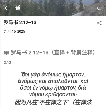
跳至主要内容
道
罗马书 2:12–13
九月 15, 2025
📖 罗马书 2:12–13（直译 + 背景注释）
2:12
Ὅσοι γὰρ ἀνόμως ἥμαρτον,
ἀνόμως καὶ ἀπολοῦνται· καὶ
ὅσοι ἐν νόμῳ ἥμαρτον, διὰ
νόμου κριθήσονται·
因为凡在“
不在律之下
”（在律法