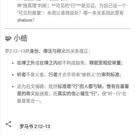
神“按真理”判断；**可见的“行”**是见证。为自己设一个
“可见的度量”：本周让谁得益处？哪一条关系因此更有
shalom
？
🧩 小结
罗2:12–13把
身份、律法与称义
的关系摆正：
在律之外
或
在律之内
都不构成豁免，
罪就受相应审量
；
听者
不是义者，
行者
才合乎将来“被称义”的
审判标准
；
这为后文铺路：既然
标准是“行”
而人都亏缺，惟有
在基督
里的称义
能拯救；而
真实的信
必
催生“行”
，使“听—行”在
基督里合一。
罗马书 2:12–13