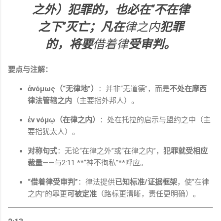
之外）犯罪的，也必在“
不在律
之下
”灭亡；凡在
律之内
犯罪
的，将要
借着律
受审判。
要点与注解：
ἀνόμως（“无律地”）
：并非“无道德”，而是
不处在摩西
律法管辖之内
（主要指外邦人）。
ἐν νόμῳ（在律之内）
：处在托拉的启示与盟约之中（主
要指犹太人）。
对称句式
：无论“在律之外”或“在律之内”，
犯罪就受相应
裁量
——与2:11 **“神不徇私”**呼应。
“借着律受审判”
：律法提供
已知标准/证据框架
，使“在律
之内”的罪更
可被定准
（路标更清晰，责任更明确）。