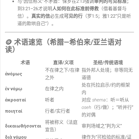
与“因信称义”不矛盾：保罗在2:13强调
审判的可见标准
；
到3:21–26才说明
人如何在此标准前得救
（借着基督与
信）。
真实的信
必生成
可见的行
（罗1:5；雅1:22“只是听
道的欺哄自己”）。
🪙 术语速览（希腊—希伯来/亚兰语对
读）
术语
直译/义项
圣经/传统语境
不在律之下/在律
指外邦人处境；非等同无
ἀνόμως
之外
道德
处在托拉启示/约的框架
ἐν νόμῳ
在律之内
内
ἀκροαταί
听者
对应
shema
：听＝听从
oseh
（行/做）；“听并行”
ποιηταί
行者/实行者
的对偶
将被称义（法庭
δικαιωθήσονται
审判场域之“判为义”
宣告）
διὰ νόμου
律作为“可检验的标准/证