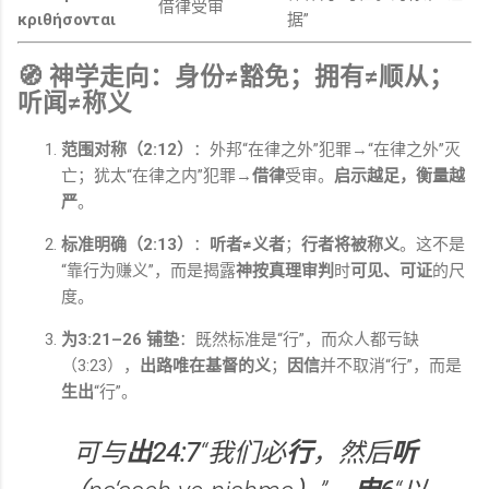
借律受审
κριθήσονται
据”
🧭 神学走向：身份≠豁免；拥有≠顺从；
听闻≠称义
范围对称（2:12）
：外邦“在律之外”犯罪→“在律之外”灭
亡；犹太“在律之内”犯罪→
借律
受审。
启示越足，衡量越
严
。
标准明确（2:13）
：
听者≠义者
；
行者将被称义
。这不是
“靠行为赚义”，而是揭露
神按真理审判
时
可见、可证
的尺
度。
为3:21–26 铺垫
：既然标准是“行”，而众人都亏缺
（3:23），
出路唯在基督的义
；
因信
并不取消“行”，而是
生出
“行”。
可与
出24:7
“我们必
行
，然后
听