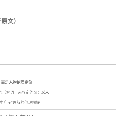
于原文）
，而是
人物伦理定位
的形容词，来界定约瑟：
义人
中启示”理解的伦理前提