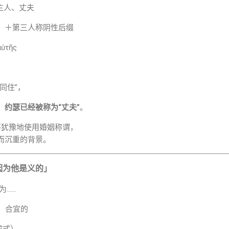
ʿ-l) = 主人、丈夫
）＋第三人称阴性后缀
ὐτῆς
同住”，
，
约瑟已经被称为“丈夫”
。
k 都毫不犹豫地使用婚姻称谓，
实而沉重的背景。
因为他是义的」
因为……
正的、合宜的
完成式）