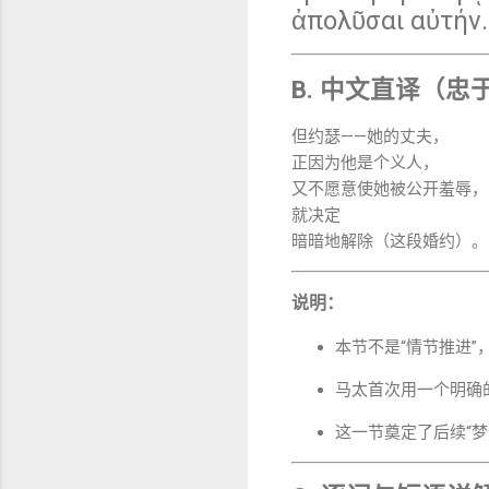
ἀπολῦσαι αὐτήν.
B. 中文直译（忠
但约瑟——她的丈夫，
正因为他是个义人，
又不愿意使她被公开羞辱，
就决定
暗暗地解除（这段婚约）。
说明：
本节不是“情节推进”
马太首次用一个明确
这一节奠定了后续“梦