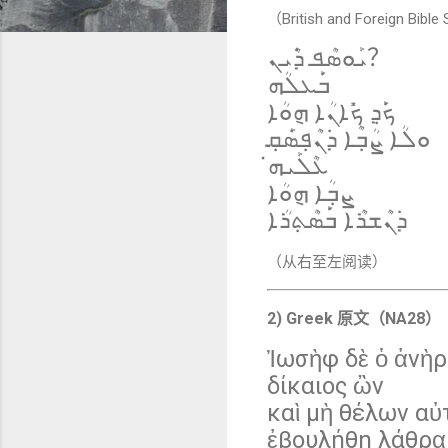
（British and Foreign Bible
ܝܰܘܣܶܦ ܕ݁ܶܝܢ？
ܒ݁ܰܥܠܳܗ
ܟ݁ܰܕ݂ ܟ݁ܺܐܢܳܐ ܗ݈ܘܳܐ
ܘܠܳܐ ܨܳܒ݂ܶܐ ܕ݁ܢܶܦ݂ܣ݁ܰܩ݂
ܥܶܠܰܝܗ̇
ܨܒ݂ܳܐ ܗ݈ܘܳܐ
ܕ݁ܢܶܫܪܶܐ ܒ݁ܰܣܶܬ݂ܪܳܐ
（从右至左阅读）
2) Greek 原文（NA28）
Ἰωσὴφ δὲ ὁ ἀνὴρ
δίκαιος ὢν
καὶ μὴ θέλων αὐτ
ἐβουλήθη λάθρᾳ