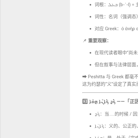
词根：ܒܥܠ (b-
词性：名词（强调态
对应 Greek：ὁ ἀνὴρ α
📌
重要观察：
在现代读者眼中“尚未
但在叙事与法律层面
➡ Peshitta 与 Gree
这为约瑟的“义”设定了真
3️⃣
ܟ݁ܰܕ݂ ܟ݁ܺܐܢܳܐ ܗ݈ܘܳܐ
——「正
ܟ݁ܰܕ݂：当……的时候 / 
ܟ݁ܺܐܢܳܐ：义的、公
ܗ݈ܘܳܐ：是、处于（