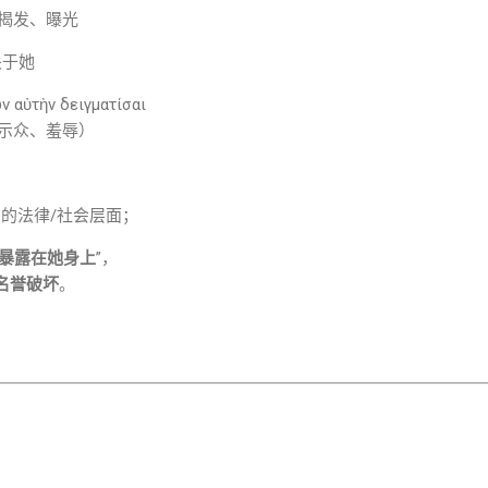
……显露、揭发、曝光
／关于她
 αὐτὴν δειγματίσαι
 公开示众、羞辱）
辱”的法律/社会层面；
暴露在她身上
”，
名誉破坏
。