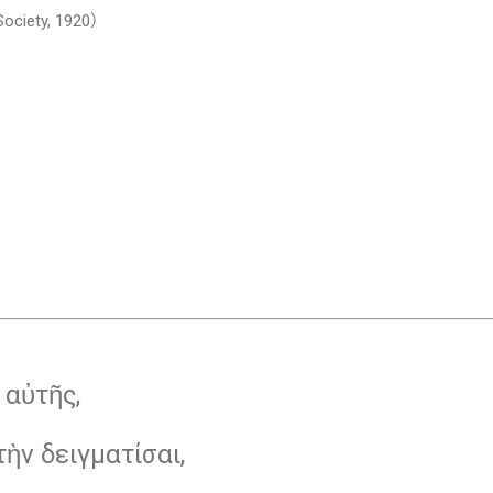
 Society, 1920）
 αὐτῆς,
ὴν δειγματίσαι,