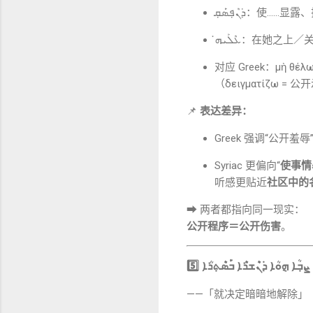
ܕ݁ܢܶܦ݂ܣ݁ܰܩ݂：使
ܥܶܠܰܝܗ̇：在她之上
对应 Greek：μὴ θέλων
（δειγματίζω =
📌
表达差异：
Greek 强调“公开羞
Syriac 更偏向“
使事情
听感更贴近
社区中的
➡ 两者都指向同一现实：
公开程序＝公开伤害
。
5️⃣
ܨܒ݂ܳܐ ܗ݈ܘܳܐ ܕ݁ܢܶܫܪܶܐ ܒ݁ܰܣܶܬ݂ܪܳܐ
——「就决定暗暗地解除」