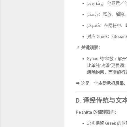
ܨܒ݂ܳܐ ܗ݈ܘܳܐ：他
ܕ݁ܢܶܫܪܶܐ：释放、
ܒ݁ܰܣܶܬ݂ܪܳܐ：在隐秘
对应 Greek：ἐβουλήθ
📌
关键观察：
Syriac 的“释放 / 解开
比单纯“离婚”更强调
解除约束，而非施行
➡ 这是一个
主动承担后果
D. 译经传统与文
Peshitta 的翻译取向：
忠实保留 Greek 