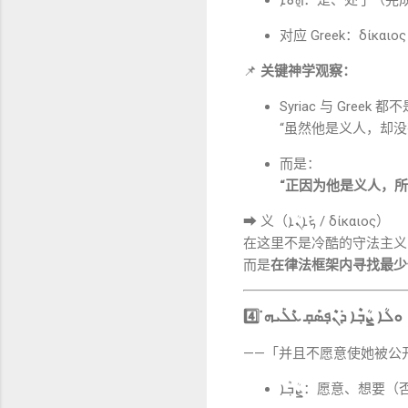
对应 Greek：δίκαι
📌
关键神学观察：
Syriac 与 Greek 
“虽然他是义人，却没
而是：
“正因为他是义人，所
➡ 义（ܟ݁ܺܐܢܳܐ / δίκαιος）
在这里不是冷酷的守法主义
而是
在律法框架内寻找最少
4️⃣
ܘܠܳܐ ܨܳܒ݂ܶܐ ܕ݁ܢܶܦ݂ܣ݁ܰܩ݂ ܥܶܠܰܝܗ̇
——「并且不愿意使她被公
ܨܳܒ݂ܶܐ：愿意、想