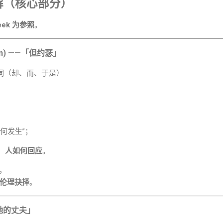
详解（核心部分）
reek 为参照
。
ēn)
——「但约瑟」
进连接词（却、而、于是）
如何发生”；
：
人如何回应
。
亚，
伦理抉择
。
她的丈夫」