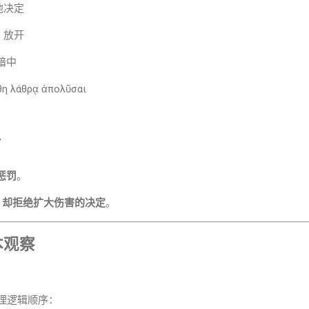
愿意／他决定
解除、放开
中、暗中
η λάθρᾳ ἀπολῦσαι
”
：
惩罚
。
、却拒绝扩大伤害的决定
。
本观察
的伦理逻辑顺序：