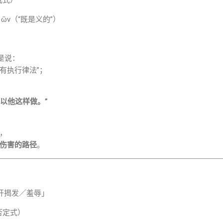
ος ὢν（“既是义的”）
都不是说：
有执行律法”；
以他这样做。”
，
伤害的路径
。
开揭发／羞辱」
要（否定式）