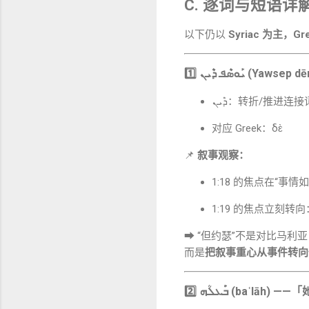
C. 逐词与短语
以下仍以
Syriac 为主，G
1️⃣
ܝܰܘܣܶܦ ܕ݁ܶܝܢ (Yawsep d
ܕ݁ܶܝܢ：转折/推
对应 Greek：δὲ
📌
叙事观察：
1:18 的焦点在“事情
1:19 的焦点立刻转向
➡ “但约瑟”不是对比马利
而是
把叙事重心从事件转向
2️⃣
ܒ݁ܰܥܠܳܗ (baʿlāh)
——「