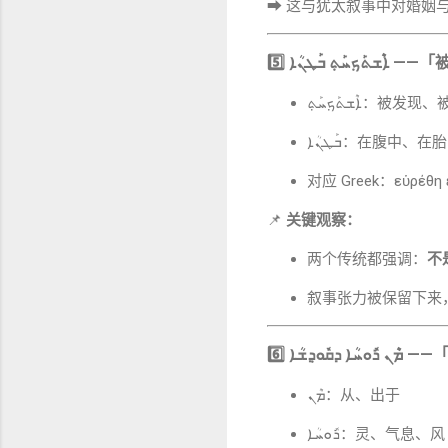
➡ 这与犹太叙事中对婚姻
5️⃣
ܐܶܫܬܰܟ݂ܚܰܬ݂ ܒܰܛܢܳܐ
——「
ܶܫܬܰܟ݂ܚܰܬ݂
ܒܰܛܢܳܐ：在腹中、在
对应 Greek：εὑρέθη ἐ
📌
关键观察：
两个传统都强调：
不
叙事张力被保留下来，为
6️⃣
ܡܶܢ ܪܽܘܚܳܐ ܕܩܽܘܕ݂ܫܳܐ
——
ܡܶܢ：从、出于
ܪܽܘܚܳܐ：灵、气息、风