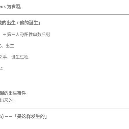
reek 为参照
。
的出生 / 他的诞生」
）＋第三人称阳性单数后缀
d) = 生、出生
之事、诞生过程
ις
溯的出生事件
。
出来的。
hwā)
——「是这样发生的」