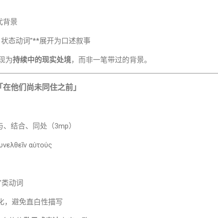
交代背景
…时 + 状态动词”**展开为口述叙事
呈现为
持续中的现实处境
，而非一笔带过的背景。
「在他们尚未同住之前」
ܢܶܫ：共同参与、结合、同处（3mp）
νελθεῖν αὐτούς
”类动词
化，避免直白性描写