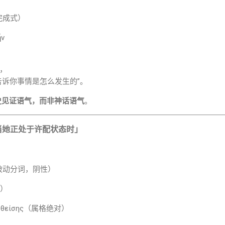
（完成式）
ἦν
，
告诉你事情是怎么发生的”。
史见证语气，而非神话语气
。
当她正处于许配状态时」
许配的（被动分词，阴性）
s）
ευθείσης（属格绝对）