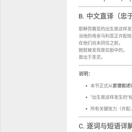
B. 中文直译（忠
耶稣弥赛亚的出生是这样发
当他的母亲马利亚正许配给
在他们尚未同住之前，
她就被发现是在胎中的，
是出于圣灵。
说明：
本节正式从
家谱叙述
“出生是这样发生的”
所有关键张力（许配
C. 逐词与短语