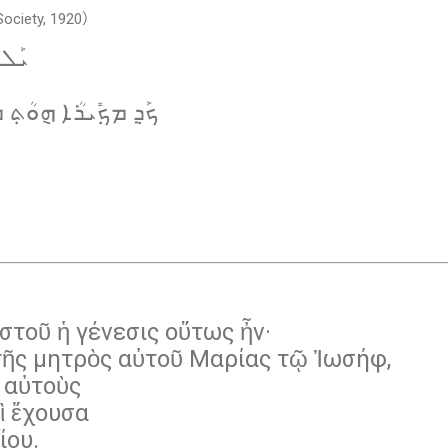
 Society, 1920）
ܝܰܠ
ܟܰܕ݂ ܡܟ݂ܺܝܪܳܐ ܗ݈ܘܳܬ݂
στοῦ ἡ γένεσις οὕτως ἦν·
τῆς μητρὸς αὐτοῦ Μαρίας τῷ Ἰωσήφ,
ν αὐτοὺς
ὶ ἔχουσα
ίου.