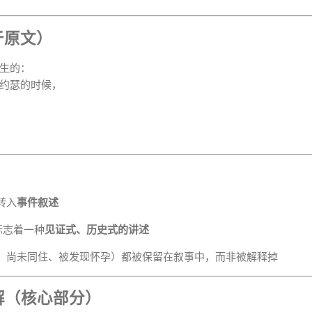
于原文）
生的：
约瑟的时候，
转入
事件叙述
标志着一种
见证式、历史式的讲述
、尚未同住、被发现怀孕）都被保留在叙事中，而非被解释掉
详解（核心部分）