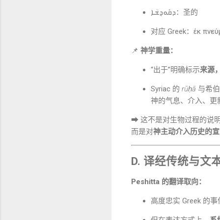
ܕܩܽܘܕ݂ܫܳܐ：圣的
对应 Greek：ἐκ πνεύμ
📌
神学重量：
“出于”明确标示
来源
Syriac 的
rūḥā
神的气息、介入、更
➡ 这不是对生物过程的说
而是对
神主动介入历史的宣
D. 译经传统与文
Peshitta 的翻译取向：
高度忠实 Greek 的