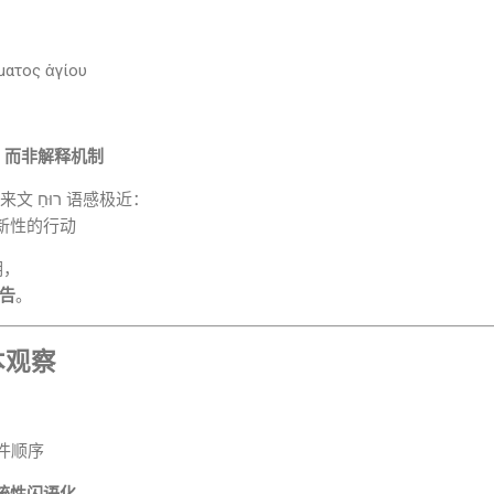
ατος ἁγίου
，而非解释机制
与希伯来文 רוּחַ 语感极近：
新性的行动
明，
告
。
本观察
事件顺序