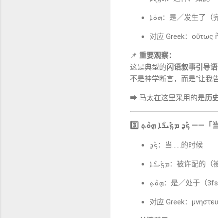
ܗܘܳܐ：是／发生了
对应 Greek：οὕτως 
📌
重要观察：
这是典型的
闪语叙事引导语
不是神学断言，而是“让我
➡ 马太在这里采用的是
历
3️⃣
ܟܰܕ݂ ܡܟ݂ܺܝܪܳܐ ܗ݈ܘܳܬ݂
——「
ܟܰܕ݂：当……的时候
ܡܟ݂ܺܝܪܳܐ：被
ܗ݈ܘܳܬ݂：是／处于（3f
对应 Greek：μνηστ