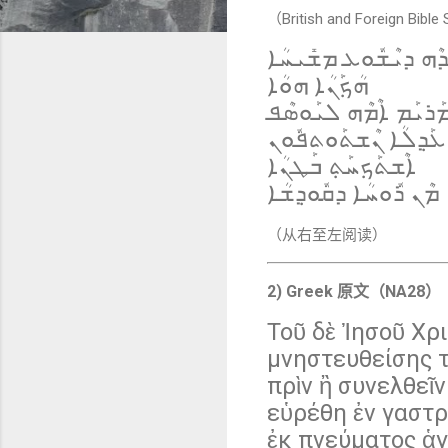
（British and Foreign Bible
ܕܶܗ ܕܝܶܫܽܘܥ ܡܫܺܝܚܳܐ
ܗܳܟ݂ܰܢܳܐ ܗܘܳܐ
 ܡܰܪܝܰܡ ܐܶܡܶܗ ܠܝܰܘܣܶܦ
ܥܰܕ݂ܠܳܐ ܢܶܫܬܰܘܬܦܽܘܢ
ܐܶܫܬܰܟ݂ܚܰܬ݂ ܒܰܛܢܳܐ
ܡܶܢ ܪܽܘܚܳܐ ܕܩܽܘܕ݂ܫܳܐ
（从右至左阅读）
2) Greek 原文（NA28）
Τοῦ δὲ Ἰησοῦ Χρι
μνηστευθείσης 
πρὶν ἢ συνελθεῖ
εὑρέθη ἐν γαστρ
ἐκ πνεύματος ἁγ