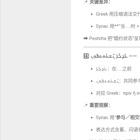
📌
关键差异：
Greek 用压缩语法
Syriac 用**“当…
➡ Peshitta 把“婚约状态”
4️⃣
ܥܰܕ݂ܠܳܐ ܢܶܫܬܰܘܬܦܽܘܢ
——
ܥܰܕ݂ܠܳܐ：在……之前
ܬܰܘܬܦܽܘܢ
对应 Greek：πρὶν ἢ συ
📌
重要观察：
Syriac 用“
参与／相交
表达方式含蓄、闪语