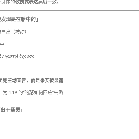
与身体的
敬畏式表达
高度一致。
被发现是在胎中的」
ܐ：被发现、被显出（被动）
胎中
ν γαστρὶ ἔχουσα
是她主动宣告，而是事实被显露
 1:19 的“约瑟如何回应”铺路
「出于圣灵」