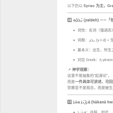
以下仍以
Syriac 为主，G
1️⃣
ܝܰܠܕܶܗ (yaldeh)
——「他
词性：名词（强调态
词根：ܝܠܕ (y-l-
基本义：出生、所生
对应 Greek：ἡ γένεσ
📌
神学观察：
这里不是抽象的“起源论”，
而是
一件具体可讲述、可回
弥赛亚不是观念，而是被生
2️⃣
ܗܳܟ݂ܰܢܳܐ ܗܘܳܐ (hākanā 
ܗܳܟ݂ܰܢܳܐ：这样、如此