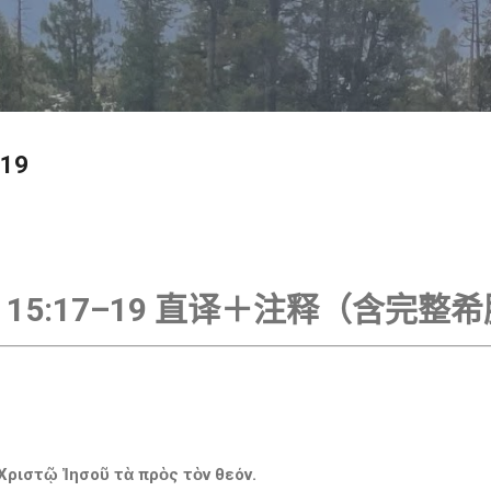
跳至主要内容
19
15:17–19 直译＋注释（含完整
 Χριστῷ Ἰησοῦ τὰ πρὸς τὸν θεόν.