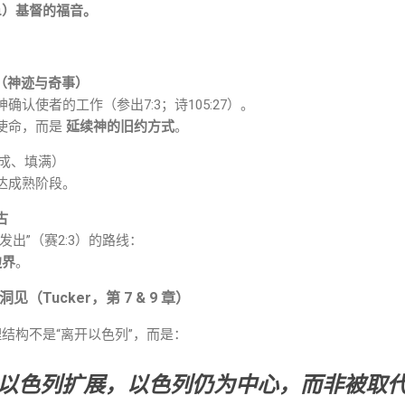
αι）基督的福音。
ατα（神迹与奇事）
认使者的工作（参出7:3；诗105:27）。
使命，而是
延续神的旧约方式
。
成、填满）
达成熟阶段。
古
发出”（赛2:3）的路线：
边界
。
sm 洞见（Tucker，第 7 & 9 章）
地理结构不是“离开以色列”，而是：
以色列扩展，以色列仍为中心，而非被取