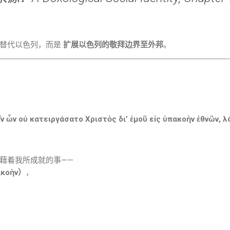
是替代以色列，而是
扩展以色列的敬拜边界至外邦
。
ν ὧν οὐ κατειργάσατο Χριστὸς δι’ ἐμοῦ εἰς ὑπακοὴν ἐθνῶν, λ
藉着我所成就的事——
κοὴν）
，