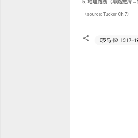
5.
地理路线（耶路撒冷→
（source: Tucker Ch.7）
《罗马书》15:17–1
评
论