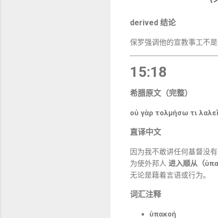
derived 结论
保罗强调他的宣教事工不
15:18
希腊原文（完整）
οὐ γὰρ τολμήσω τι λαλεῖ
直译中文
因为我不敢讲任何基督没有
为使外邦人
进入顺从（ὑπα
无论是藉着言语或行为。
词汇注释
ὑπακοή