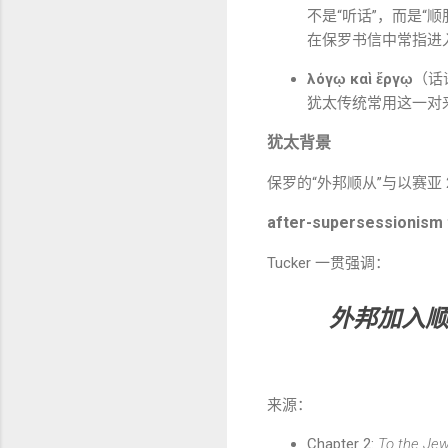
不是“听话”，而是“
在保罗书信中常指进入神
λόγῳ καὶ ἔργῳ
（话
犹太传统常用这一对
犹太背景
保罗的“外邦顺从”与以赛亚 2
after-supersessioni
Tucker 一贯强调：
外邦加入顺
来源：
Chapter 2:
To the Jew