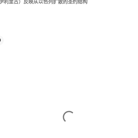
伊利里古）反映从以色列扩散的圣约结构
9