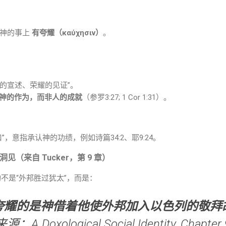
于神的事上
有夸耀（καύχησιν）
。
的宣述、荣耀的见证”。
神的作为，而非人的成就
（参罗3:27; 1 Cor 1:31）。
，意指承认神的功绩，例如诗篇34:2、耶9:24。
ism 洞见（来自 Tucker，第 9 章）
结构不是“外邦胜过犹太”，而是：
夸耀的是神借着他使外邦加入以色列的敬拜
来源：
A Doxological Social Identity
, Chapte