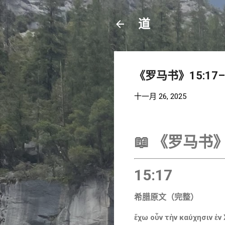
道
《罗马书》15:17–
十一月 26, 2025
📖
《罗马书》
15:17
希腊原文（完整）
ἔχω οὖν τὴν καύχησιν ἐν