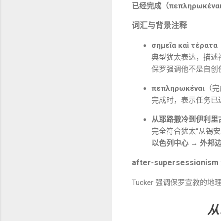
已经完成（πεπληρωκέν
词汇与背景注释
σημεῖα καὶ τέρ
典型犹太表达，描述神确
保罗强调他不是自创
πεπληρωκέναι
（完
完成时，表示任务已
从耶路撒冷到伊利里
完全符合犹太“从锡安
以色列中心 → 外邦
after-supersessioni
Tucker 强调保罗宣教的
从