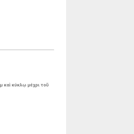
μ καὶ κύκλῳ μέχρι τοῦ