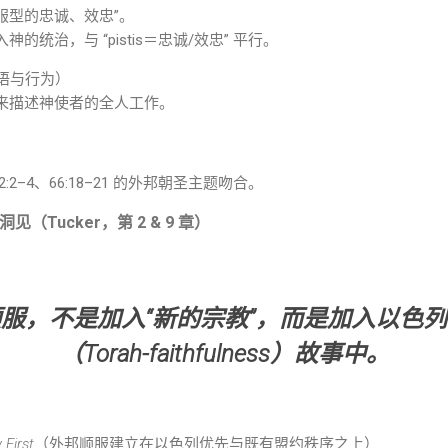
顺服型的忠诚、效忠”。
的统治，与 “pistis＝忠诚/效忠” 平行。
语与行为）
来描述神使者的全人工作。
:2–4、66:18–21 的外邦朝圣主题吻合。
sm 洞见（Tucker，第 2 & 9 章）
服，不是加入“新的宗教”，而是加入以色
（Torah-faithfulness）故事中。
 First
（外邦顺服建立在以色列优先与既有盟约秩序之上）