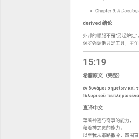
Chapter 9:
A Doxologic
derived 结论
外邦的顺服不是“另起炉灶”
保罗强调他只是工具，主角
15:19
希腊原文（完整）
ἐν δυνάμει σημείων καὶ 
Ἰλλυρικοῦ πεπληρωκέναι
直译中文
藉着神迹与奇事的能力，
藉着神之灵的能力，
以至我从耶路撒冷，四围直