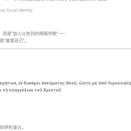
al Social Identity
，而是“加入以色列的顺服传统”——
是“基督自己”。
τεράτων, ἐν δυνάμει πνεύματος θεοῦ, ὥστε με ἀπὸ Ἰερουσαλὴ
 τὸ εὐαγγέλιον τοῦ Χριστοῦ.
到伊利里古，