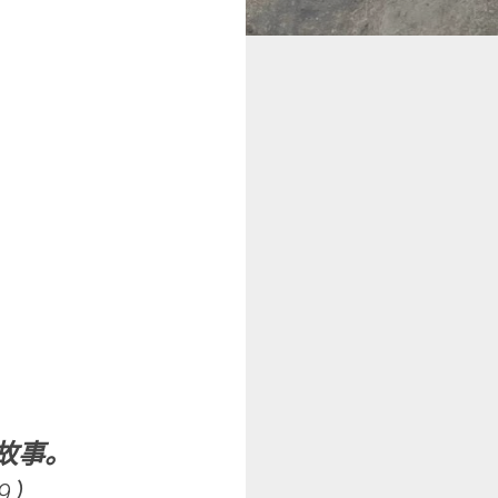
故事。
r 9）