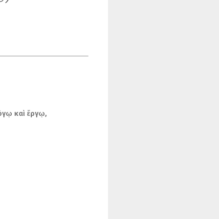
όγῳ καὶ ἔργῳ,