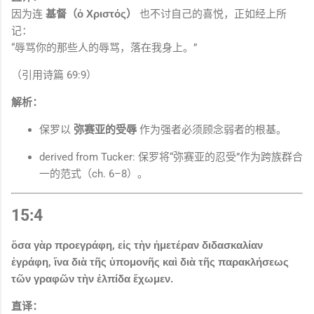
因为连
基督（ὁ Χριστός）
也不讨自己的喜悦，正如经上所
记：
“辱骂你的那些人的辱骂，落在我身上。”
（引用诗篇 69:9）
解析：
保罗以
弥赛亚的受辱
作为强者必须顾念弱者的根基。
derived from Tucker: 保罗将“弥赛亚的忍受”作为跨族群合
一的范式（ch. 6–8）。
15:4
ὅσα γὰρ προεγράφη, εἰς τὴν ἡμετέραν διδασκαλίαν
ἐγράφη, ἵνα διὰ τῆς ὑπομονῆς καὶ διὰ τῆς παρακλήσεως
τῶν γραφῶν τὴν ἐλπίδα ἔχωμεν.
直译：