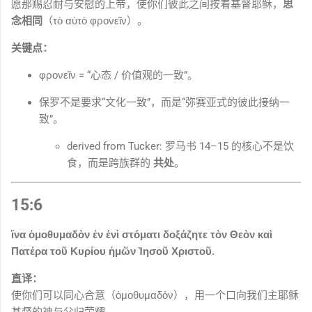
愿那赐忍耐与安慰的上帝，使你们彼此之间按着基督耶稣，
思
念相同
（τὸ αὐτὸ φρονεῖν）。
关键点：
φρονεῖν = “心态 / 价值观的一致”。
保罗不是要求“文化一致”，而是“弥赛亚式的彼此接纳一
致”。
derived from Tucker: 罗马书 14–15 的核心不是饮
食，而是跨族群的
共处
。
15:6
ἵνα ὁμοθυμαδὸν ἐν ἑνὶ στόματι δοξάζητε τὸν Θεὸν καὶ
Πατέρα τοῦ Κυρίου ἡμῶν Ἰησοῦ Χριστοῦ.
直译：
使你们可以同心合意（ὁμοθυμαδὸν），用一个口向我们主耶稣
基督的神与父归荣耀。