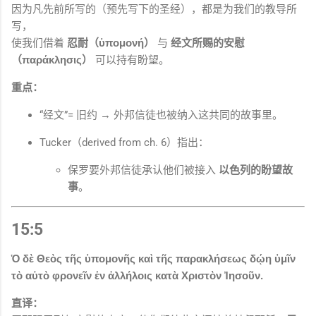
因为凡先前所写的（预先写下的圣经），都是为我们的教导所
写，
使我们借着
忍耐（ὑπομονή）
与
经文所赐的安慰
（παράκλησις）
可以持有盼望。
重点：
“经文”= 旧约 → 外邦信徒也被纳入这共同的故事里。
Tucker（derived from ch. 6）指出：
保罗要外邦信徒承认他们被接入
以色列的盼望故
事
。
15:5
Ὁ δὲ Θεὸς τῆς ὑπομονῆς καὶ τῆς παρακλήσεως δῴη ὑμῖν
τὸ αὐτὸ φρονεῖν ἐν ἀλλήλοις κατὰ Χριστὸν Ἰησοῦν.
直译：