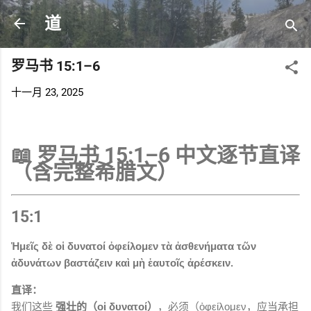
跳至主要内容
道
罗马书 15:1–6
十一月 23, 2025
📖
罗马书 15:1–6 中文逐节直译
（含完整希腊文）
15:1
Ἡμεῖς δὲ οἱ δυνατοί ὀφείλομεν τὰ ἀσθενήματα τῶν
ἀδυνάτων βαστάζειν καὶ μὴ ἑαυτοῖς ἀρέσκειν.
直译：
我们这些
强壮的（οἱ δυνατοί）
，必须（ὀφείλομεν，应当承担