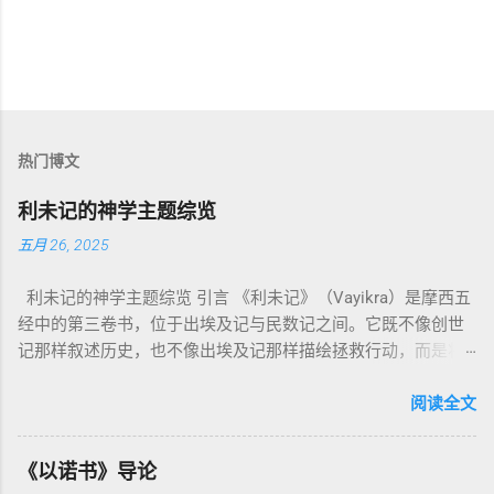
热门博文
利未记的神学主题综览
五月 26, 2025
利未记的神学主题综览 引言 《利未记》（Vayikra）是摩西五
经中的第三卷书，位于出埃及记与民数记之间。它既不像创世
记那样叙述历史，也不像出埃及记那样描绘拯救行动，而是将
焦点集中在 圣洁、礼仪、献祭与与神同居的生活准则 上。尽管
内容看似仪式化，《利未记》却揭示了 神的临在如何规范人类
阅读全文
社会与属灵生活 。 一、神的圣洁与人的回应 “你们要圣洁，因
为我耶和华你们的神是圣洁的。”（利未记19:2） 这节经文构成
《以诺书》导论
整卷书的中心神学。希伯来文“קָדוֹשׁ”（kadosh）不仅意味着道