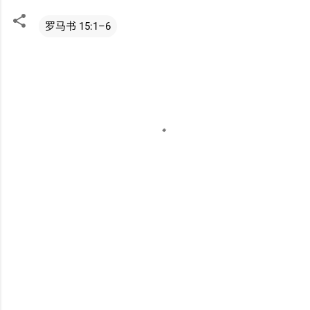
罗马书 15:1–6
评
论