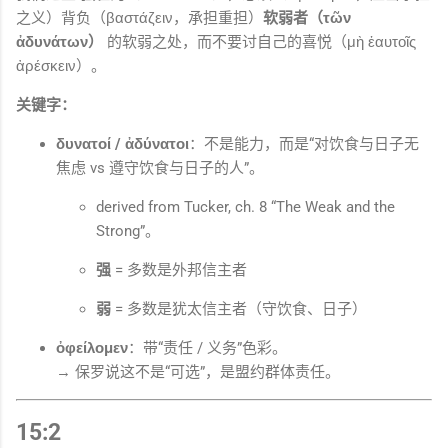
之义）背负（βαστάζειν，承担重担）
软弱者（τῶν
ἀδυνάτων）
的软弱之处，而不要讨自己的喜悦（μὴ ἑαυτοῖς
ἀρέσκειν）。
关键字：
δυνατοί / ἀδύνατοι
：不是能力，而是“对饮食与日子无
焦虑 vs 遵守饮食与日子的人”。
derived from Tucker, ch. 8 “The Weak and the
Strong”。
强
= 多数是外邦信主者
弱
= 多数是犹太信主者（守饮食、日子）
ὀφείλομεν
：带“责任 / 义务”色彩。
→ 保罗说这不是“可选”，是盟约群体责任。
15:2