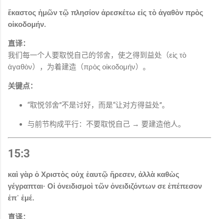
ἕκαστος ἡμῶν τῷ πλησίον ἀρεσκέτω εἰς τὸ ἀγαθὸν πρὸς
οἰκοδομήν.
直译：
我们每一个人要取悦自己的邻舍，使之得到益处（εἰς τὸ
ἀγαθὸν），为着建造（πρὸς οἰκοδομήν）。
关键点：
“取悦邻舍”不是讨好，而是“让对方得益处”。
与前节构成平行：不要取悦自己 → 要建造他人。
15:3
καὶ γὰρ ὁ Χριστὸς οὐχ ἑαυτῷ ἤρεσεν, ἀλλὰ καθὼς
γέγραπται· Οἱ ὀνειδισμοὶ τῶν ὀνειδιζόντων σε ἐπέπεσον
ἐπ᾽ ἐμέ.
直译：