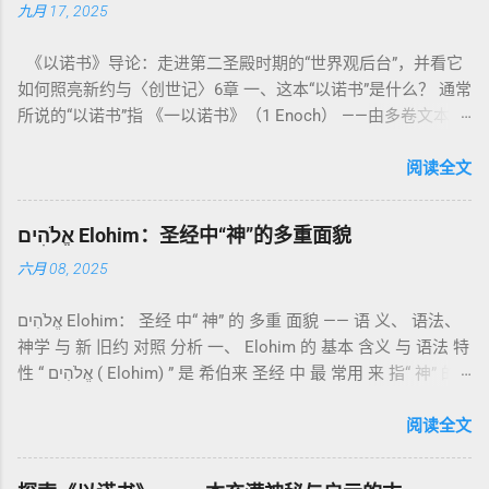
九月 17, 2025
德上的圣洁，更意味着“分别出来”、“归属于神”。 《利未记》教
导人如何通过祭献、饮食、节期、社会正义等方面在实际生活
《以诺书》导论：走进第二圣殿时期的“世界观后台”，并看它
中活出“圣洁”。圣洁不仅是内心态度，更是生活方式。 二、献
如何照亮新约与〈创世记〉6章 一、这本“以诺书”是什么？ 通常
祭制度：与神相交的通道 前七章详细描述五种祭： 燔祭
所说的“以诺书”指 《一以诺书》（1 Enoch） ——由多卷文本构
（olah）：全然献上，象征奉献与赎罪； 素祭 （minchah）：
成的犹太启示文学合集，成书于 第二圣殿时期 （约公元前3—1
感恩的麦祭，象征生活之献； 平安祭 （shelamim）：人与神
世纪），虽不在犹太/基督教主流正典之内（ 埃塞俄比亚正教
阅读全文
团契的象征； 赎罪祭 （chatat）：针对无意之罪的遮盖； 赎愆
视为正典），却在耶稣与使徒的时代 影响极大 。完整文本以
祭 （asham）：针对特定罪行的赔偿与赎回。 这些制度不是单
吉兹语（埃塞俄比亚语） 保存， 死海古卷 出土了多份 阿拉姆
纯宗教仪式，而是 神提供给罪人恢复关系的方式 。 希伯来文
אֱלֹהִים Elohim：圣经中“神”的多重面貌
语 残卷，另有 希腊文 片段，显示其广泛流传。 《一以诺书》
“כפר”（kaphar）意为“遮盖、和解”，显示出神主动设立机制使
六月 08, 2025
大体由五部分组成（作者与年代各异）： 《守望者之书》（1–
祂的子民得洁净并维系同在。 三、祭司制度与敬拜秩序 亚伦与
36） ：叙述堕落天使“ 守望者 ”（Aram. ʿîrîn ，参但4）与人女
他的子孙被设立为祭司，是以色列人与神之间的中保。《利未
אֱלֹהִים Elohim： 圣经 中“ 神” 的 多重 面貌 —— 语 义、 语法、
通婚、巨人（尼非利人）的出现，以及神对其囚禁与审判。
记》强调他们的洁净、服饰、行为都必须与神的圣洁相称。 祭
神学 与 新 旧约 对照 分析 一、 Elohim 的 基本 含义 与 语法 特
《比喻/相似喻之书》（37–71） ：频繁出现“ 那位人子/拣选
司是 圣所的看守者、律法的教导者与百姓的代求者 。他们的失
性 “ אֱלֹהִים ( Elohim) ” 是 希伯来 圣经 中 最 常用 来 指“ 神” 的
者/义者 ”，刻画末世审判与王权。 《天文之书》（72–82） ：
败（如拿答与亚比户擅献凡火）立刻带来神的审判（利10
词汇， 其词 根 是 אֵל ( El) ， 意思 为“ 能力 者” 或“ 有权 柄
阐释**364日“以诺历”**与天体秩序。 《梦异之书》（83–90）
章），显示敬拜的严肃性。 四、洁净与不洁：属灵与社会的界
者”。 ✦ 语法 现象： Elohim 是 一个 复数 形式 （“- im” 后
阅读全文
：以异象回顾以色列史并预示末世。 《以诺书信》（91–108）
限 第11–15章讲述关于食物、疾病（如大麻风）、体液等“洁净
缀）， 但 常 与 单数 动词 搭配 使用， 表示 独 一 真神（ 如 创
：智慧训诫、“祸哉”、义人与恶人的结局等。 提示：另有《二
与不洁”的律例。其目的不是为了迷信或隔离，而是建立 圣洁与
世 记 1: 1）； 在 其他 语 境 中也 可 用于 复数 意义， 如 指 多
以诺书》（斯拉夫文）与《三以诺书》（希伯来文），属更晚
秩序感 ，帮助以色列人活在神的同在中。 “洁净”不是等同于“无