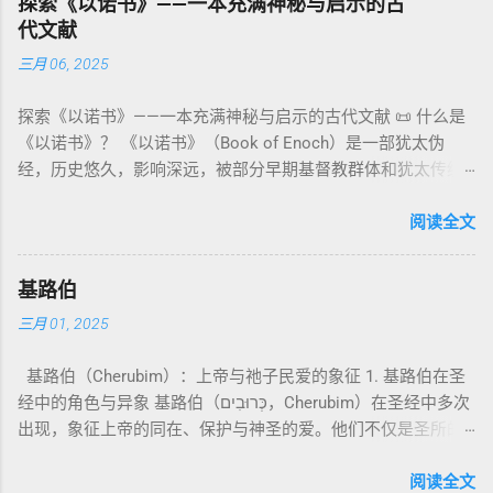
探索《以诺书》——一本充满神秘与启示的古
神、 属 灵 存在、 审判 官 等； 因此， 需 借助 上下文 判断 语
期以诺传统，不等同于《一以诺书》。 二、为什么重要？——
罪”，而是不妨碍与神交往的状态。圣所是神居住之地，进入必
代文献
义 和 神学 定位 。 二、 希伯来 圣经 中 Elohim 的 主要 用法 与
它是新约作者与读者共享的“语境词典” 1）新约中的直接/间接
须经过象征性与礼仪性的预备。 五、赎罪日与神同居的中心 第
三月 06, 2025
示例 分类 类型 用法 说明 示例 经文 含义 1. 真神 指 以色列 的
呼应 犹大书14–15 几乎逐字引 1 Enoch 1:9（“主带着千万圣者
16章描述每年一次的“赎罪日”（Yom Kippur），大祭司进入至
独 一 真神 创 1: 1 独 一 真神（ The God） 2. 假 神 外 邦 民族
降临审判众人”）； 犹6、彼后2:4 关于“犯罪天使被拘禁”与以诺
圣所，用血为圣所与百姓遮罪。 这是整卷《利未记》的神学中
探索《以诺书》——一本充满神秘与启示的古代文献 📜 什么是
所 崇拜 的 神祇 出 20: 3 假 神/ 偶像（ gods） 3. 属 灵 存在
的“深渊囚禁”叙事共振。 彼后2:4 用“ 他他路斯 （Tartarus）”指
心： 神愿意居住在人中间； 罪必须被遮盖才能维持这同在；
《以诺书》？ 《以诺书》（Book of Enoch）是一部犹太伪
神 的 众 子、 天使、 神圣 议会 成员 诗 82: 1, 申 32: 8– 9
天使囚禁之所，贴近以诺传统语境。 福音书/启示录 中的“ 人子
神主动提供遮罪之道（两个祭牲，特别是“为耶和华”的与“归于
经，历史悠久，影响深远，被部分早期基督教群体和犹太传统
神圣 存在（ divine beings） 4. 法官 被 委托 施行 神 审判者 出
来临与天使同来、坐在荣耀宝座审判列国 ”（太24–25；启1、
亚撒泻勒”的）。 这预表...
所珍视。它以圣经中的以诺（Enoch）——亚当的七世孙、挪亚
22: 8– 9， 诗 82: 6 法官（ judges），可能是神圣议会成员 5.
14、19）与《比喻之书》的“人子”母题同一语义场。 恶灵/污鬼
的曾祖父——的名义写成，包含大量关于天使、堕落、审判和弥
阅读全文
神 权 代表 受托 执行 神 旨意 的 人（ 如 摩西） 出 7: 1 神 的 代
观 ：以诺将“巨人之灵”为游行污灵的渊源学解释，补给了新约
赛亚的异象。 📖 圣经中的以诺 （创世记 5:24）： “以诺与神同
言人（ divine proxy） 6. 强调 威严 复数 形式 强调 尊贵 超自然
驱魔叙事背后的“灵界词库”（可1、路8；亦参弗6:12“执政掌
行，神将他取去，他就不在世了。” 这一神秘的记载激发了后世
的 显现 撒 上 28: 13 灵界 显现 或 尊称（ majestic plural）
权”）。 阴间与审判意象 ：Sheol 的分区、册卷与火刑等图像，
基路伯
关于以诺与神的关系、天国奥秘的丰富想象。《以诺书》便是
三、 每一 类 的 代表 经文 解读 1. 真神 的 独 一 性（ 创世 记 1:
帮助理解耶稣的审判比喻与《启示录》的审判美学。 社会伦理
三月 01, 2025
这种想象的结晶。 📖《以诺书》的主要内容 《以诺书》并非一
1） “ בְּרֵאשִׁית בָּרָא אֱלֹהִים...” “ 起初， 神（ Elohim） 创造 天
：以诺传统对压迫者的“祸哉”，与 雅各书 对不义富者的警告
本单一的作品，而是由多个部分组成，大致包括： 1️⃣ 《守望者
地。” 尽管 Elohim 是 复数 形式， 但 与 动词“ 创造”（ בָּרָא）
（雅5）形成呼应。 ...
基路伯（Cherubim）：上帝与祂子民爱的象征 1. 基路伯在圣
之书》（1 Enoch 1-36） 讲述堕落天使（守望者，Watchers）
为 单数， 语法 结构 显示 这 是在 强调 一位 ...
经中的角色与异象 基路伯（כְּרוּבִים，Cherubim）在圣经中多次
如何违背神的命令，与人类女子结合，生下巨人
出现，象征上帝的同在、保护与神圣的爱。他们不仅是圣所的
（Nephilim）。 这些天使教授人类各种知识，如金属锻造、药
守护者，更象征上帝与祂子民的亲密关系。 （1）伊甸园的守
草使用和占星术，导致地上的罪恶泛滥。 神最终审判这些堕落
护者 在《创世记》3:24中，基路伯首次出现，被安置在伊甸园
阅读全文
天使，并通过洪水洁净世界。 这一描述与《创世记 6:1-4》的