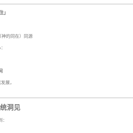
居住」
（神的同在）同源
心：
间
然发展，
传统洞见
到：