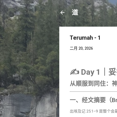
道
Terumah - 1
二月 20, 2026
✍️
Day 1｜
从顺服到同住：神
一、经文摘要（Brie
出埃及记 25:1–9 是整个