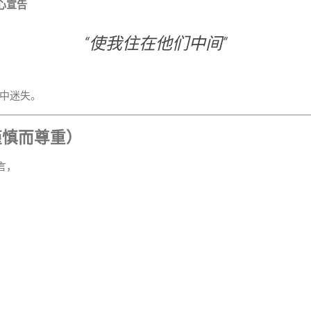
心宣告
“使我住在他们中间”
中迷失。
谨慎而尊重）
言，