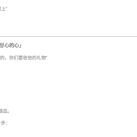
献上”
「甘心的心」
乐意的，你们要收他的礼物”
器皿。
一步：