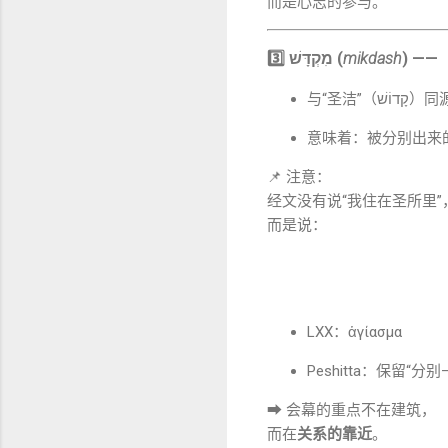
而是心志的参与。
3️⃣ מִקְדָּשׁ (
mikdash
) —
与“圣洁”（קָדוֹשׁ
意味着：被分别出来
📌 注意：
经文没有说“我住在圣所里”
而是说：
LXX：ἁγίασμα
Peshitta：保留“
➡ 会幕的重点不在建筑，
而在
关系的靠近
。