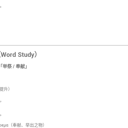
。
rd Study）
—「举祭 / 奉献」
（举起、提升）
量”，
。
ἀφαίρεμα（奉献、举出之物）