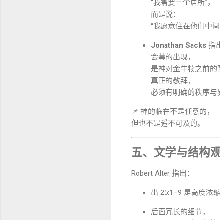
“我需要一个居所”，
而是说：
“我愿意住在他们中间
Jonathan Sacks
指
会幕的出现，
是神对金牛犊之前的
真正的敬拜，
必须有明确的秩序与
📌 神的临在不是任意的，
但也不是遥不可及的。
五、文学与结构观察（
Robert Alter 指出：
出 25:1–9 是高度
后面冗长的细节，