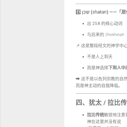
4️⃣ שָׁכַן (
shakan
) ——「
出 25:8 的核心动词
与后来的
Shekhinah
📌 这是整段经文的神学中
不是人上到天
而是神选择
下到人中
➡ 这不是以色列宗教的自
而是神主动的自我降临。
四、犹太 / 拉比
拉比传统
敏锐地注意
神在这里并没有说