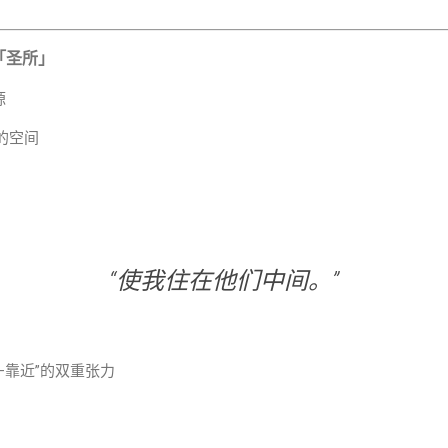
—「圣所」
）同源
的空间
，
“使我住在他们中间。”
分别—靠近”的双重张力