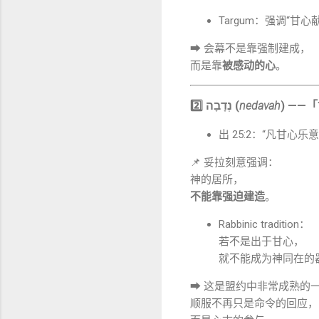
Targum：强调“甘心
➡ 会幕不是靠强制建成，
而是靠
被感动的心
。
2️⃣ נְדָבָה (
nedavah
) ——
出 25:2：“凡甘心
📌 妥拉刻意强调：
神的居所，
不能靠强迫建造
。
Rabbinic tradition：
若不是出于甘心，
就不能成为神同在的
➡ 这是盟约中非常成熟的
顺服不再只是命令的回应，