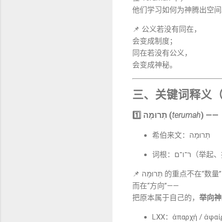
他们学习如何为神腾出空间
📌 公义若没有同在，
会变成制度；
同在若没有公义，
会变成神秘。
三、关键词释义（Wo
1️⃣ תְּרוּמָה (
terumah
) —
希伯来文：תְּרוּמָה
词根：ר־ו־ם
📌 תְּרוּמָה 的重点不在“数
而在“方向”——
把原本属于自己的，
举向神
LXX：ἀπαρχή / 