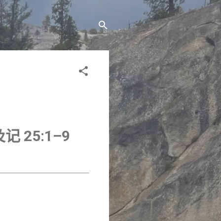
 25:1–9