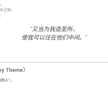
，
许之地，
：
“又当为我造圣所，
使我可以住在他们中间。”
 Theme）
法的人”，