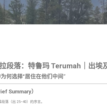
跳至主要内容
妥拉段落：特鲁玛 Terumah｜出埃及记
为何选择“居住在他们中间”
f Summary）
会幕段落（出 25–40）的序言。