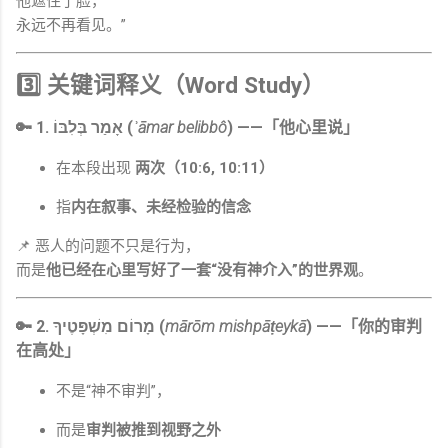
他遮住了脸，
永远不再看见。”
3️⃣ 关键词释义（Word Study）
🔑 1. אָמַר בְּלִבּוֹ (
ʾāmar belibbô
) ——「他心里说」
在本段出现
两次（10:6, 10:11）
指
内在叙事、未经检验的信念
📌 恶人的问题不只是行为，
而是
他已经在心里写好了一套“没有神介入”的世界观
。
🔑 2. מָרוֹם מִשְׁפָּטֶיךָ (
mārōm mishpāṭeykā
) ——「你的审判
在高处」
不是“神不审判”，
而是
审判被推到视野之外