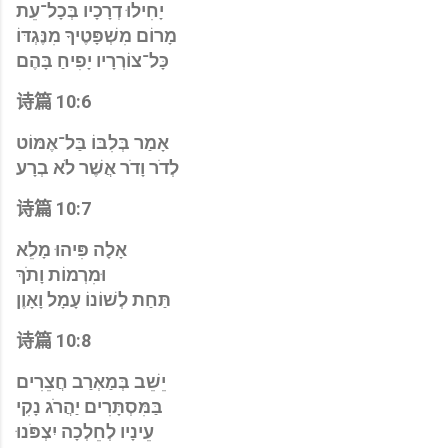
יָחִילוּ דְרָכָיו בְּכָל־עֵת
מָרוֹם מִשְׁפָּטֶיךָ מִנֶּגְדּוֹ
כָּל־צוֹרְרָיו יָפִיחַ בָּהֶם
诗篇 10:6
אָמַר בְּלִבּוֹ בַּל־אֶמּוֹט
לְדֹר וָדֹר אֲשֶׁר לֹא בְרָע
诗篇 10:7
אָלָה פִּיהוּ מָלֵא
וּמִרְמוֹת וָתֹךְ
תַּחַת לְשׁוֹנוֹ עָמָל וָאָוֶן
诗篇 10:8
יֵשֵׁב בְּמַאְרַב חֲצֵרִים
בַּמִּסְתָּרִים יַהֲרֹג נָקִי
עֵינָיו לְחֵלְכָה יִצְפֹּנוּ