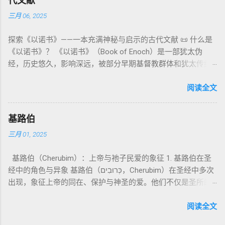
代文献
义 和 神学 定位 。 二、 希伯来 圣经 中 Elohim 的 主要 用法 与
它是新约作者与读者共享的“语境词典” 1）新约中的直接/间接
须经过象征性与礼仪性的预备。 五、赎罪日与神同居的中心 第
三月 06, 2025
示例 分类 类型 用法 说明 示例 经文 含义 1. 真神 指 以色列 的
呼应 犹大书14–15 几乎逐字引 1 Enoch 1:9（“主带着千万圣者
16章描述每年一次的“赎罪日”（Yom Kippur），大祭司进入至
独 一 真神 创 1: 1 独 一 真神（ The God） 2. 假 神 外 邦 民族
降临审判众人”）； 犹6、彼后2:4 关于“犯罪天使被拘禁”与以诺
圣所，用血为圣所与百姓遮罪。 这是整卷《利未记》的神学中
探索《以诺书》——一本充满神秘与启示的古代文献 📜 什么是
所 崇拜 的 神祇 出 20: 3 假 神/ 偶像（ gods） 3. 属 灵 存在
的“深渊囚禁”叙事共振。 彼后2:4 用“ 他他路斯 （Tartarus）”指
心： 神愿意居住在人中间； 罪必须被遮盖才能维持这同在；
《以诺书》？ 《以诺书》（Book of Enoch）是一部犹太伪
神 的 众 子、 天使、 神圣 议会 成员 诗 82: 1, 申 32: 8– 9
天使囚禁之所，贴近以诺传统语境。 福音书/启示录 中的“ 人子
神主动提供遮罪之道（两个祭牲，特别是“为耶和华”的与“归于
经，历史悠久，影响深远，被部分早期基督教群体和犹太传统
神圣 存在（ divine beings） 4. 法官 被 委托 施行 神 审判者 出
来临与天使同来、坐在荣耀宝座审判列国 ”（太24–25；启1、
亚撒泻勒”的）。 这预表...
所珍视。它以圣经中的以诺（Enoch）——亚当的七世孙、挪亚
22: 8– 9， 诗 82: 6 法官（ judges），可能是神圣议会成员 5. 神
14、19）与《比喻之书》的“人子”母题同一语义场。 恶灵/污鬼
的曾祖父——的名义写成，包含大量关于天使、堕落、审判和弥
阅读全文
权 代表 受托 执行 神 旨意 的 人（ 如 摩西） 出 7: 1 神 的 代言
观 ：以诺将“巨人之灵”为游行污灵的渊源学解释，补给了新约
赛亚的异象。 📖 圣经中的以诺 （创世记 5:24）： “以诺与神同
人（ divine proxy） 6. 强调 威严 复数 形式 强调 尊贵 超自然 的
驱魔叙事背后的“灵界词库”（可1、路8；亦参弗6:12“执政掌
行，神将他取去，他就不在世了。” 这一神秘的记载激发了后世
显现 撒 上 28: 13 灵界 显现 或 尊称（ majestic plural） 三、
权”）。 阴间与审判意象 ：Sheol 的分区、册卷与火刑等图像，
基路伯
关于以诺与神的关系、天国奥秘的丰富想象。《以诺书》便是
每一 类 的 代表 经文 解读 1. 真神 的 独 一 性（ 创世 记 1: 1） “
帮助理解耶稣的审判比喻与《启示录》的审判美学。 社会伦理
三月 01, 2025
这种想象的结晶。 📖《以诺书》的主要内容 《以诺书》并非一
בְּרֵאשִׁית בָּרָא אֱלֹהִים...” “ 起初， 神（ Elohim） 创造 天地。” 尽
：以诺传统对压迫者的“祸哉”，与 雅各书 对不义富者的警告
本单一的作品，而是由多个部分组成，大致包括： 1️⃣ 《守望者
管 Elohim 是 复数 形式， 但 与 动词“ 创造”（ בָּרָא） 为 单数，
（雅5）形成呼应。 ...
基路伯（Cherubim）：上帝与祂子民爱的象征 1. 基路伯在圣
之书》（1 Enoch 1-36） 讲述堕落天使（守望者，Watchers）
语法 结构 显示 这 是在 强调 一位 ...
经中的角色与异象 基路伯（כְּרוּבִים，Cherubim）在圣经中多次
如何违背神的命令，与人类女子结合，生下巨人（Nephilim）。
出现，象征上帝的同在、保护与神圣的爱。他们不仅是圣所的
这些天使教授人类各种知识，如金属锻造、药草使用和占星
守护者，更象征上帝与祂子民的亲密关系。 （1）伊甸园的守
术，导致地上的罪恶泛滥。 神最终审判这些堕落天使，并通过
护者 在《创世记》3:24中，基路伯首次出现，被安置在伊甸园
阅读全文
洪水洁净世界。 这一描述与《创世记 6:1-4》的“神的众子”相呼
的东边，守护生命树的道路： “于是把他赶出去了，又在伊甸园
应 ，表明堕落天使的故事在犹太传统中有着广泛的流传。 📖