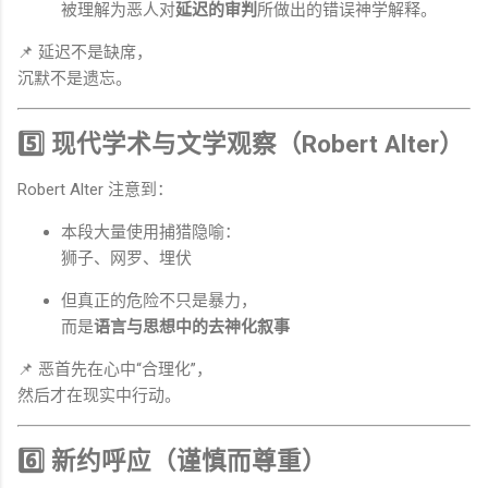
被理解为恶人对
延迟的审判
所做出的错误神学解释。
📌 延迟不是缺席，
沉默不是遗忘。
5️⃣ 现代学术与文学观察（Robert Alter）
Robert Alter 注意到：
本段大量使用捕猎隐喻：
狮子、网罗、埋伏
但真正的危险不只是暴力，
而是
语言与思想中的去神化叙事
📌 恶首先在心中“合理化”，
然后才在现实中行动。
6️⃣ 新约呼应（谨慎而尊重）