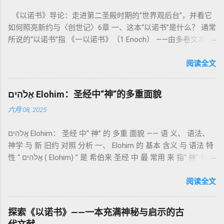
导人如何通过祭献、饮食、节期、社会正义等方面在实际生活
《以诺书》导论：走进第二圣殿时期的“世界观后台”，并看它
中活出“圣洁”。圣洁不仅是内心态度，更是生活方式。 二、献
如何照亮新约与〈创世记〉6章 一、这本“以诺书”是什么？ 通常
祭制度：与神相交的通道 前七章详细描述五种祭： 燔祭
所说的“以诺书”指 《一以诺书》（1 Enoch） ——由多卷文本构
（olah）：全然献上，象征奉献与赎罪； 素祭 （minchah）：
成的犹太启示文学合集，成书于 第二圣殿时期 （约公元前3—1
感恩的麦祭，象征生活之献； 平安祭 （shelamim）：人与神
世纪），虽不在犹太/基督教主流正典之内（ 埃塞俄比亚正教
阅读全文
团契的象征； 赎罪祭 （chatat）：针对无意之罪的遮盖； 赎愆
视为正典），却在耶稣与使徒的时代 影响极大 。完整文本以
祭 （asham）：针对特定罪行的赔偿与赎回。 这些制度不是单
吉兹语（埃塞俄比亚语） 保存， 死海古卷 出土了多份 阿拉姆
纯宗教仪式，而是 神提供给罪人恢复关系的方式 。 希伯来文
אֱלֹהִים Elohim：圣经中“神”的多重面貌
语 残卷，另有 希腊文 片段，显示其广泛流传。 《一以诺书》
“כפר”（kaphar）意为“遮盖、和解”，显示出神主动设立机制使
六月 08, 2025
大体由五部分组成（作者与年代各异）： 《守望者之书》（1–
祂的子民得洁净并维系同在。 三、祭司制度与敬拜秩序 亚伦与
36） ：叙述堕落天使“ 守望者 ”（Aram. ʿîrîn ，参但4）与人女
他的子孙被设立为祭司，是以色列人与神之间的中保。《利未
אֱלֹהִים Elohim： 圣经 中“ 神” 的 多重 面貌 —— 语 义、 语法、
通婚、巨人（尼非利人）的出现，以及神对其囚禁与审判。
记》强调他们的洁净、服饰、行为都必须与神的圣洁相称。 祭
神学 与 新 旧约 对照 分析 一、 Elohim 的 基本 含义 与 语法 特
《比喻/相似喻之书》（37–71） ：频繁出现“ 那位人子/拣选
司是 圣所的看守者、律法的教导者与百姓的代求者 。他们的失
性 “ אֱלֹהִים ( Elohim) ” 是 希伯来 圣经 中 最 常用 来 指“ 神” 的
者/义者 ”，刻画末世审判与王权。 《天文之书》（72–82） ：
败（如拿答与亚比户擅献凡火）立刻带来神的审判（利10
词汇， 其词 根 是 אֵל ( El) ， 意思 为“ 能力 者” 或“ 有权 柄
阐释**364日“以诺历”**与天体秩序。 《梦异之书》（83–90）
章），显示敬拜的严肃性。 四、洁净与不洁：属灵与社会的界
者”。 ✦ 语法 现象： Elohim 是 一个 复数 形式 （“- im” 后
阅读全文
：以异象回顾以色列史并预示末世。 《以诺书信》（91–108）
限 第11–15章讲述关于食物、疾病（如大麻风）、体液等“洁净
缀）， 但 常 与 单数 动词 搭配 使用， 表示 独 一 真神（ 如 创
：智慧训诫、“祸哉”、义人与恶人的结局等。 提示：另有《二
与不洁”的律例。其目的不是为了迷信或隔离，而是建立 圣洁与
世 记 1: 1）； 在 其他 语 境 中也 可 用于 复数 意义， 如 指 多
以诺书》（斯拉夫文）与《三以诺书》（希伯来文），属更晚
秩序感 ，帮助以色列人活在神的同在中。 “洁净”不是等同于“无
探索《以诺书》——一本充满神秘与启示的古
神、 属 灵 存在、 审判 官 等； 因此， 需 借助 上下文 判断 语
期以诺传统，不等同于《一以诺书》。 二、为什么重要？——
罪”，而是不妨碍与神交往的状态。圣所是神居住之地，进入必