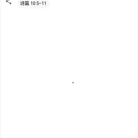
诗篇 10:5–11
评
论