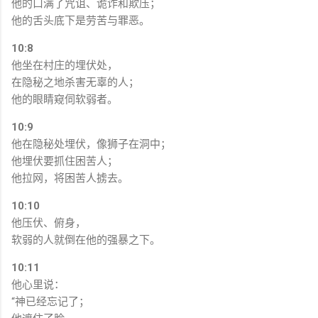
他的口满了咒诅、诡诈和欺压；
他的舌头底下是劳苦与罪恶。
10:8
他坐在村庄的埋伏处，
在隐秘之地杀害无辜的人；
他的眼睛窥伺软弱者。
10:9
他在隐秘处埋伏，像狮子在洞中；
他埋伏要抓住困苦人；
他拉网，将困苦人掳去。
10:10
他压伏、俯身，
软弱的人就倒在他的强暴之下。
10:11
他心里说：
“神已经忘记了；