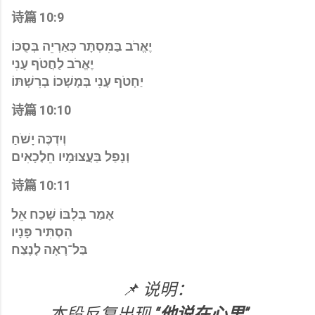
诗篇 10:9
יֶאֱרֹב בַּמִּסְתָּר כְּאַרְיֵה בְּסֻכּוֹ
יֶאֱרֹב לַחֲטֹף עָנִי
יַחְטֹף עָנִי בְּמָשְׁכוֹ בְרִשְׁתּוֹ
诗篇 10:10
וְיִדְכֶּה יָשֹׁחַ
וְנָפַל בַּעֲצוּמָיו חֵלְכָאִים
诗篇 10:11
אָמַר בְּלִבּוֹ שָׁכַח אֵל
הִסְתִּיר פָּנָיו
בַּל־רָאָה לָנֶצַח
📌 说明：
本段反复出现
“他说在心里”
，