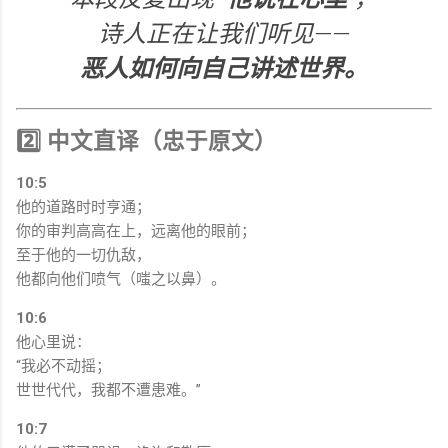
诗人正在让我们听见——
恶人如何向自己讲述世界。
2️⃣ 中文直译（忠于原文）
10:5
他的道路时时亨通；
你的审判高高在上，远离他的眼前；
至于他的一切仇敌，
他都向他们喷气（嗤之以鼻）。
10:6
他心里说：
“我必不动摇；
世世代代，我都不遭患难。”
10:7