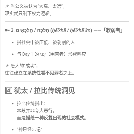
📌 当公义被认为“太高、太远”，
现实就只剩下权力逻辑。
🔑 3. חֵלְכָה / חֵלְכָאִים (
ḥēlkhā / ḥēlkhāʾîm
) ——「软弱者」
指社会中被压低、被剥削的人
与 Day 1 的 עָנִי（困苦者）形成呼应
📌 恶人的“成功”，
往往建立在
系统性看不见弱者
之上。
4️⃣ 犹太 / 拉比传统洞见
拉比传统指出：
本段并非夸大恶行，
而是
描绘一种反复出现的社会模式
。
“神已经忘记”