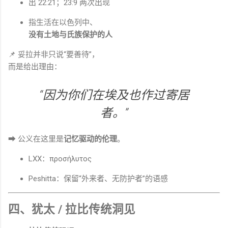
出 22:21；23:9 两次出现
指生活在以色列中、
没有土地与氏族保护的人
📌 妥拉并非只说“要善待”，
而是给出理由：
“因为你们在埃及也作过寄居
者。”
➡ 公义在这里是
记忆驱动的伦理
。
LXX：προσήλυτος
Peshitta：保留“外来者、无防护者”的语感
四、犹太 / 拉比传统洞见