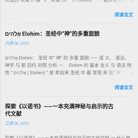
所说的“以诺书”指 《一以诺书》（1 Enoch） ——由多卷文本构
（olah）：全然献上，象征奉献与赎罪； 素祭 （minchah）：
成的犹太启示文学合集，成书于 第二圣殿时期 （约公元前3—1
感恩的麦祭，象征生活之献； 平安祭 （shelamim）：人与神
世纪），虽不在犹太/基督教主流正典之内（ 埃塞俄比亚正教
阅读全文
团契的象征； 赎罪祭 （chatat）：针对无意之罪的遮盖； 赎愆
视为正典），却在耶稣与使徒的时代 影响极大 。完整文本以
祭 （asham）：针对特定罪行的赔偿与赎回。 这些制度不是单
吉兹语（埃塞俄比亚语） 保存， 死海古卷 出土了多份 阿拉姆
纯宗教仪式，而是 神提供给罪人恢复关系的方式 。 希伯来文
אֱלֹהִים Elohim：圣经中“神”的多重面貌
语 残卷，另有 希腊文 片段，显示其广泛流传。 《一以诺书》
“כפר”（kaphar）意为“遮盖、和解”，显示出神主动设立机制使
六月 08, 2025
大体由五部分组成（作者与年代各异）： 《守望者之书》（1–
祂的子民得洁净并维系同在。 三、祭司制度与敬拜秩序 亚伦与
36） ：叙述堕落天使“ 守望者 ”（Aram. ʿîrîn ，参但4）与人女
他的子孙被设立为祭司，是以色列人与神之间的中保。《利未
אֱלֹהִים Elohim： 圣经 中“ 神” 的 多重 面貌 —— 语 义、 语法、
通婚、巨人（尼非利人）的出现，以及神对其囚禁与审判。
记》强调他们的洁净、服饰、行为都必须与神的圣洁相称。 祭
神学 与 新 旧约 对照 分析 一、 Elohim 的 基本 含义 与 语法 特
《比喻/相似喻之书》（37–71） ：频繁出现“ 那位人子/拣选
司是 圣所的看守者、律法的教导者与百姓的代求者 。他们的失
性 “ אֱלֹהִים ( Elohim) ” 是 希伯来 圣经 中 最 常用 来 指“ 神” 的
者/义者 ”，刻画末世审判与王权。 《天文之书》（72–82） ：
败（如拿答与亚比户擅献凡火）立刻带来神的审判（利10
词汇， 其词 根 是 אֵל ( El) ， 意思 为“ 能力 者” 或“ 有权 柄
阐释**364日“以诺历”**与天体秩序。 《梦异之书》（83–90）
章），显示敬拜的严肃性。 四、洁净与不洁：属灵与社会的界
者”。 ✦ 语法 现象： Elohim 是 一个 复数 形式 （“- im” 后
阅读全文
：以异象回顾以色列史并预示末世。 《以诺书信》（91–108）
限 第11–15章讲述关于食物、疾病（如大麻风）、体液等“洁净
缀）， 但 常 与 单数 动词 搭配 使用， 表示 独 一 真神（ 如 创
：智慧训诫、“祸哉”、义人与恶人的结局等。 提示：另有《二
与不洁”的律例。其目的不是为了迷信或隔离，而是建立 圣洁与
世 记 1: 1）； 在 其他 语 境 中也 可 用于 复数 意义， 如 指 多
以诺书》（斯拉夫文）与《三以诺书》（希伯来文），属更晚
秩序感 ，帮助以色列人活在神的同在中。 “洁净”不是等同于“无
探索《以诺书》——一本充满神秘与启示的古
神、 属 灵 存在、 审判 官 等； 因此， 需 借助 上下文 判断 语
期以诺传统，不等同于《一以诺书》。 二、为什么重要？——
罪”，而是不妨碍与神交往的状态。圣所是神居住之地，进入必
代文献
义 和 神学 定位 。 二、 希伯来 圣经 中 Elohim 的 主要 用法 与
它是新约作者与读者共享的“语境词典” 1）新约中的直接/间接
须经过象征性与礼仪性的预备。 五、赎罪日与神同居的中心 第
三月 06, 2025
示例 分类 类型 用法 说明 示例 经文 含义 1. 真神 指 以色列 的
呼应 犹大书14–15 几乎逐字引 1 Enoch 1:9（“主带着千万圣者
16章描述每年一次的“赎罪日”（Yom Kippur），大祭司进入至
独 一 真神 创 1: 1 独 一 真神（ The God） 2. 假 神 外 邦 民族
降临审判众人”）； 犹6、彼后2:4 关于“犯罪天使被拘禁”与以诺
圣所，用血为圣所与百姓遮罪。 这是整卷《利未记》的神学中