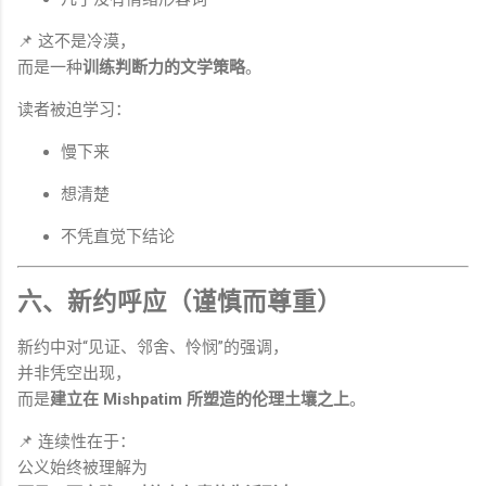
📌 这不是冷漠，
而是一种
训练判断力的文学策略
。
读者被迫学习：
慢下来
想清楚
不凭直觉下结论
六、新约呼应（谨慎而尊重）
新约中对“见证、邻舍、怜悯”的强调，
并非凭空出现，
而是
建立在 Mishpatim 所塑造的伦理土壤之上
。
📌 连续性在于：
公义始终被理解为