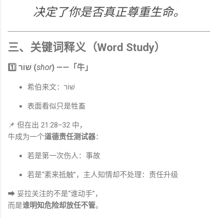
决定了你是否真正尊重生命。
三、关键词释义（Word Study）
1️⃣ שׁוֹר (
shor
) ——「牛」
希伯来文：שׁוֹר
表面看似只是牲畜
📌 但在出 21:28–32 中，
牛成为一个
道德责任测试器
：
若是第一次伤人：事故
若是“素来抵触”，主人知情却不处理：责任升级
➡ 妥拉关注的不是“谁动手”，
而是
谁明知危险却放任不管
。