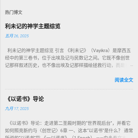
热门博文
利未记的神学主题综览
五月 26, 2025
利未记的神学主题综览 引言 《利未记》（Vayikra）是摩西五
经中的第三卷书，位于出埃及记与民数记之间。它既不像创世
记那样叙述历史，也不像出埃及记那样描绘拯救行动，而是将
焦点集中在 圣洁、礼仪、献祭与与神同居的生活准则 上。尽管
内容看似仪式化，《利未记》却揭示了 神的临在如何规范人类
阅读全文
社会与属灵生活 。 一、神的圣洁与人的回应 “你们要圣洁，因
为我耶和华你们的神是圣洁的。”（利未记19:2） 这节经文构成
《以诺书》导论
整卷书的中心神学。希伯来文“קָדוֹשׁ”（kadosh）不仅意味着道
九月 17, 2025
德上的圣洁，更意味着“分别出来”、“归属于神”。 《利未记》教
导人如何通过祭献、饮食、节期、社会正义等方面在实际生活
《以诺书》导论：走进第二圣殿时期的“世界观后台”，并看它
中活出“圣洁”。圣洁不仅是内心态度，更是生活方式。 二、献
如何照亮新约与〈创世记〉6章 一、这本“以诺书”是什么？ 通常
祭制度：与神相交的通道 前七章详细描述五种祭： 燔祭