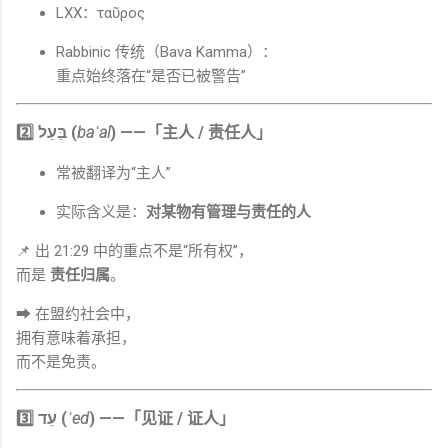
LXX：ταῦρος
Rabbinic 传统（Bava Kamma）：
重点始终落在“是否已被警告”
2️⃣ בַּעַל (
baʿal
) ——「主人 / 责任人」
常被翻译为“主人”
实际含义是：
对某物有管理与责任的人
📌 出 21:29 中的重点不是“所有权”，
而是
责任归属
。
➡ 在盟约社会中，
拥有意味着承担，
而不是免责。
3️⃣ עֵד (
ʿed
) ——「见证 / 证人」