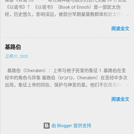
探索《以诺书》——一本充满神秘与启示的古代文献 📜 什么是
所 崇拜 的 神祇 出 20: 3 假 神/ 偶像（ gods） 3. 属 灵 存在
的“深渊囚禁”叙事共振。 彼后2:4 用“ 他他路斯 （Tartarus）”指
心： 神愿意居住在人中间； 罪必须被遮盖才能维持这同在；
《以诺书》？ 《以诺书》（Book of Enoch）是一部犹太伪
神 的 众 子、 天使、 神圣 议会 成员 诗 82: 1, 申 32: 8– 9
天使囚禁之所，贴近以诺传统语境。 福音书/启示录 中的“ 人子
神主动提供遮罪之道（两个祭牲，特别是“为耶和华”的与“归于
经，历史悠久，影响深远，被部分早期基督教群体和犹太传统
神圣 存在（ divine beings） 4. 法官 被 委托 施行 神 审判者 出
来临与天使同来、坐在荣耀宝座审判列国 ”（太24–25；启1、
亚撒泻勒”的）。 这预表...
所珍视。它以圣经中的以诺（Enoch）——亚当的七世孙、挪亚
22: 8– 9， 诗 82: 6 法官（ judges），可能是神圣议会成员 5. 神
14、19）与《比喻之书》的“人子”母题同一语义场。 恶灵/污鬼
的曾祖父——的名义写成，包含大量关于天使、堕落、审判和弥
阅读全文
权 代表 受托 执行 神 旨意 的 人（ 如 摩西） 出 7: 1 神 的 代言
观 ：以诺将“巨人之灵”为游行污灵的渊源学解释，补给了新约
赛亚的异象。 📖 圣经中的以诺 （创世记 5:24）： “以诺与神同
人（ divine proxy） 6. 强调 威严 复数 形式 强调 尊贵 超自然 的
驱魔叙事背后的“灵界词库”（可1、路8；亦参弗6:12“执政掌
行，神将他取去，他就不在世了。” 这一神秘的记载激发了后世
显现 撒 上 28: 13 灵界 显现 或 尊称（ majestic plural） 三、
权”）。 阴间与审判意象 ：Sheol 的分区、册卷与火刑等图像，
基路伯
关于以诺与神的关系、天国奥秘的丰富想象。《以诺书》便是
每一 类 的 代表 经文 解读 1. 真神 的 独 一 性（ 创世 记 1: 1） “
帮助理解耶稣的审判比喻与《启示录》的审判美学。 社会伦理
三月 01, 2025
这种想象的结晶。 📖《以诺书》的主要内容 《以诺书》并非一
בְּרֵאשִׁית בָּרָא אֱלֹהִים...” “ 起初， 神（ Elohim） 创造 天地。” 尽
：以诺传统对压迫者的“祸哉”，与 雅各书 对不义富者的警告
本单一的作品，而是由多个部分组成，大致包括： 1️⃣ 《守望者
管 Elohim 是 复数 形式， 但 与 动词“ 创造”（ בָּרָא） 为 单数，
（雅5）形成呼应。 ...
基路伯（Cherubim）：上帝与祂子民爱的象征 1. 基路伯在圣
之书》（1 Enoch 1-36） 讲述堕落天使（守望者，Watchers）
语法 结构 显示 这 是在 强调 一位 ...
经中的角色与异象 基路伯（כְּרוּבִים，Cherubim）在圣经中多次
如何违背神的命令，与人类女子结合，生下巨人（Nephilim）。
出现，象征上帝的同在、保护与神圣的爱。他们不仅是圣所的
这些天使教授人类各种知识，如金属锻造、药草使用和占星
守护者，更象征上帝与祂子民的亲密关系。 （1）伊甸园的守
术，导致地上的罪恶泛滥。 神最终审判这些堕落天使，并通过
护者 在《创世记》3:24中，基路伯首次出现，被安置在伊甸园
阅读全文
洪水洁净世界。 这一描述与《创世记 6:1-4》的“神的众子”相呼
的东边，守护生命树的道路： “于是把他赶出去了，又在伊甸园
应 ，表明堕落天使的故事在犹太传统中有着广泛的流传。 📖
的东边安设基路伯和四面转动发火焰的剑，要守住生命树的道
创世记 6:1-4 ： “当人在世上多起来，又生女儿的时候，神的众
路。” 基路伯的角色是保护圣洁的空间，防止堕落的人类再次进
子看见人的女子美貌，就随意挑选，娶来为妻。他们与女子交
由 Blogger 提供支持
入伊甸园。这象征着罪的阻隔，也反映出人类与神分离后的失
合后，生下了伟人（Nephilim），那时候的伟人就是古时英武有