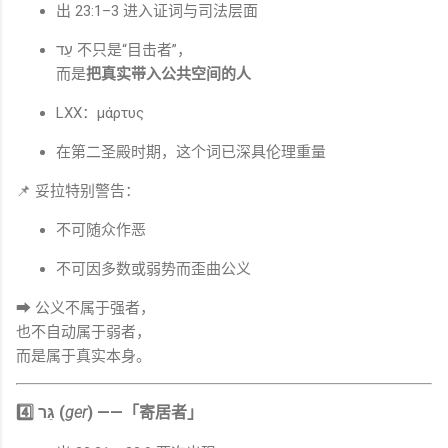
出 23:1–3 进入证词与司法层面
עֵד 不只是“目击者”，
而是
把真实带入公共空间的人
LXX：μάρτυς
在第二圣殿时期，这个词已深具伦理重量
📌 妥拉特别警告：
不可随众作恶
不可因多数或弱势而歪曲公义
➡ 公义不属于强者，
也不自动属于弱者，
而是属于真实本身。
4️⃣ גֵּר (
ger
) ——「寄居者」