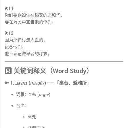
9:11
你们要歌颂住在锡安的耶和华，
要在万民中宣告他的作为。
9:12
因为那追讨流人血的，
记念他们；
他不忘记谦卑者的呼求。
3️⃣ 关键词释义（Word Study）
🔑 1. מִשְׂגָּב (
misgāv
) ——「高台、避难所」
词根
：שׂגב (s-g-v)
含义：
高处
防御之所