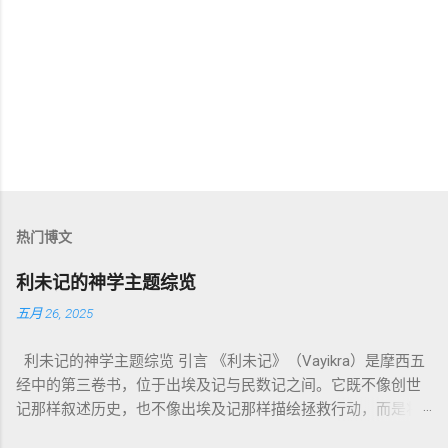
热门博文
利未记的神学主题综览
五月 26, 2025
利未记的神学主题综览 引言 《利未记》（Vayikra）是摩西五
经中的第三卷书，位于出埃及记与民数记之间。它既不像创世
记那样叙述历史，也不像出埃及记那样描绘拯救行动，而是将
焦点集中在 圣洁、礼仪、献祭与与神同居的生活准则 上。尽管