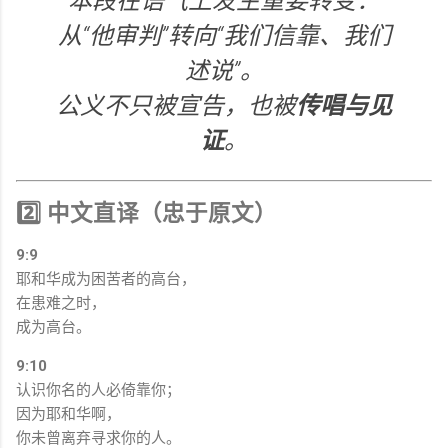
本段在语气上发生重要转变：
从“他审判”转向“我们信靠、我们
述说”。
公义不只被宣告，也被
传唱与见
证
。
2️⃣ 中文直译（忠于原文）
9:9
耶和华成为困苦者的高台，
在患难之时，
成为高台。
9:10
认识你名的人必倚靠你；
因为耶和华啊，
你未曾离弃寻求你的人。