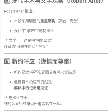
5️⃣ 现代学术与文学观察（Robert Alter）
Robert Alter 指出：
本段采用明显的
重复结构
（高台—高台）
强化“在患难中”的持续性
📌 文学上，这是把“抽象公义”
转译为“可居住的安全空间”。
6️⃣ 新约呼应（谨慎而尊重）
新约延续“神不忘记困苦者呼求”的主题
但诗篇 9 的语气仍然是：
群体中的记念与见证
📌 连续性在于：
神的公义始终与受压迫者站在一起。