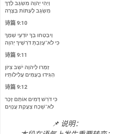
וַיְהִי יְהוָה מִשְׂגָּב לַדָּךְ
מִשְׂגָּב לְעִתּוֹת בַּצָּרָה
诗篇 9:10
וְיִבְטְחוּ בְךָ יוֹדְעֵי שְׁמֶךָ
כִּי לֹא־עָזַבְתָּ דֹרְשֶׁיךָ יְהוָה
诗篇 9:11
זַמְּרוּ לַיהוָה יֹשֵׁב צִיּוֹן
הַגִּידוּ בָעַמִּים עֲלִילוֹתָיו
诗篇 9:12
כִּי דֹרֵשׁ דָּמִים אוֹתָם זָכָר
לֹא־שָׁכַח צַעֲקַת עֲנָוִים
📌 说明：