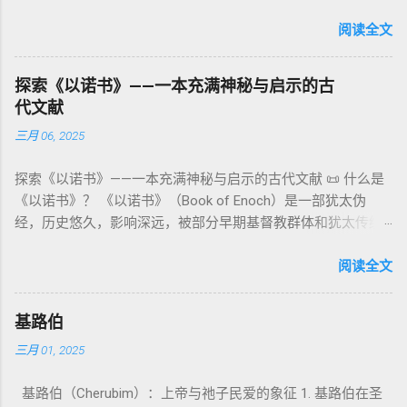
词汇， 其词 根 是 אֵל ( El) ， 意思 为“ 能力 者” 或“ 有权 柄
阐释**364日“以诺历”**与天体秩序。 《梦异之书》（83–90）
章），显示敬拜的严肃性。 四、洁净与不洁：属灵与社会的界
者”。 ✦ 语法 现象： Elohim 是 一个 复数 形式 （“- im” 后
阅读全文
：以异象回顾以色列史并预示末世。 《以诺书信》（91–108）
限 第11–15章讲述关于食物、疾病（如大麻风）、体液等“洁净
缀）， 但 常 与 单数 动词 搭配 使用， 表示 独 一 真神（ 如 创
：智慧训诫、“祸哉”、义人与恶人的结局等。 提示：另有《二
与不洁”的律例。其目的不是为了迷信或隔离，而是建立 圣洁与
世 记 1: 1）； 在 其他 语 境 中也 可 用于 复数 意义， 如 指 多
以诺书》（斯拉夫文）与《三以诺书》（希伯来文），属更晚
秩序感 ，帮助以色列人活在神的同在中。 “洁净”不是等同于“无
探索《以诺书》——一本充满神秘与启示的古
神、 属 灵 存在、 审判 官 等； 因此， 需 借助 上下文 判断 语
期以诺传统，不等同于《一以诺书》。 二、为什么重要？——
罪”，而是不妨碍与神交往的状态。圣所是神居住之地，进入必
代文献
义 和 神学 定位 。 二、 希伯来 圣经 中 Elohim 的 主要 用法 与
它是新约作者与读者共享的“语境词典” 1）新约中的直接/间接
须经过象征性与礼仪性的预备。 五、赎罪日与神同居的中心 第
三月 06, 2025
示例 分类 类型 用法 说明 示例 经文 含义 1. 真神 指 以色列 的
呼应 犹大书14–15 几乎逐字引 1 Enoch 1:9（“主带着千万圣者
16章描述每年一次的“赎罪日”（Yom Kippur），大祭司进入至
独 一 真神 创 1: 1 独 一 真神（ The God） 2. 假 神 外 邦 民族
降临审判众人”）； 犹6、彼后2:4 关于“犯罪天使被拘禁”与以诺
圣所，用血为圣所与百姓遮罪。 这是整卷《利未记》的神学中
探索《以诺书》——一本充满神秘与启示的古代文献 📜 什么是
所 崇拜 的 神祇 出 20: 3 假 神/ 偶像（ gods） 3. 属 灵 存在
的“深渊囚禁”叙事共振。 彼后2:4 用“ 他他路斯 （Tartarus）”指
心： 神愿意居住在人中间； 罪必须被遮盖才能维持这同在；
《以诺书》？ 《以诺书》（Book of Enoch）是一部犹太伪
神 的 众 子、 天使、 神圣 议会 成员 诗 82: 1, 申 32: 8– 9
天使囚禁之所，贴近以诺传统语境。 福音书/启示录 中的“ 人子
神主动提供遮罪之道（两个祭牲，特别是“为耶和华”的与“归于
经，历史悠久，影响深远，被部分早期基督教群体和犹太传统
神圣 存在（ divine beings） 4. 法官 被 委托 施行 神 审判者 出
来临与天使同来、坐在荣耀宝座审判列国 ”（太24–25；启1、
亚撒泻勒”的）。 这预表...
所珍视。它以圣经中的以诺（Enoch）——亚当的七世孙、挪亚
22: 8– 9， 诗 82: 6 法官（ judges），可能是神圣议会成员 5. 神
14、19）与《比喻之书》的“人子”母题同一语义场。 恶灵/污鬼
的曾祖父——的名义写成，包含大量关于天使、堕落、审判和弥
阅读全文
权 代表 受托 执行 神 旨意 的 人（ 如 摩西） 出 7: 1 神 的 代言
观 ：以诺将“巨人之灵”为游行污灵的渊源学解释，补给了新约
赛亚的异象。 📖 圣经中的以诺 （创世记 5:24）： “以诺与神同
人（ divine proxy） 6. 强调 威严 复数 形式 强调 尊贵 超自然 的
驱魔叙事背后的“灵界词库”（可1、路8；亦参弗6:12“执政掌
行，神将他取去，他就不在世了。” 这一神秘的记载激发了后世
显现 撒 上 28: 13 灵界 显现 或 尊称（ majestic plural） 三、
权”）。 阴间与审判意象 ：Sheol 的分区、册卷与火刑等图像，
基路伯
关于以诺与神的关系、天国奥秘的丰富想象。《以诺书》便是
每一 类 的 代表 经文 解读 1. 真神 的 独 一 性（ 创世 记 1: 1） “
帮助理解耶稣的审判比喻与《启示录》的审判美学。 社会伦理
三月 01, 2025
这种想象的结晶。 📖《以诺书》的主要内容 《以诺书》并非一
בְּרֵאשִׁית בָּרָא אֱלֹהִים...” “ 起初， 神（ Elohim） 创造 天地。” 尽
：以诺传统对压迫者的“祸哉”，与 雅各书 对不义富者的警告
本单一的作品，而是由多个部分组成，大致包括： 1️⃣ 《守望者
管 Elohim 是 复数 形式， 但 与 动词“ 创造”（ בָּרָא） 为 单数，
（雅5）形成呼应。 ...
基路伯（Cherubim）：上帝与祂子民爱的象征 1. 基路伯在圣
之书》（1 Enoch 1-36） 讲述堕落天使（守望者，Watchers）
语法 结构 显示 这 是在 强调 一位 ...