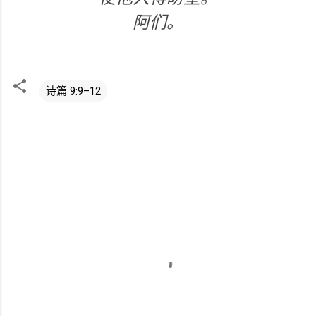
阿们。
诗篇 9:9–12
评
论