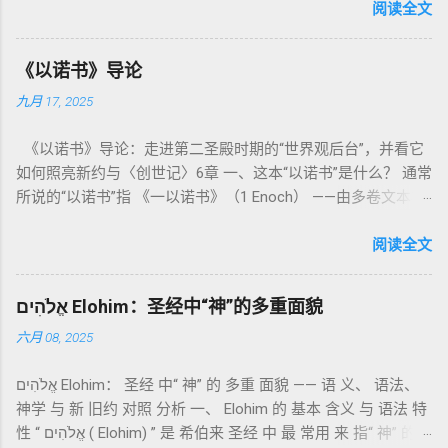
内容看似仪式化，《利未记》却揭示了 神的临在如何规范人类
阅读全文
社会与属灵生活 。 一、神的圣洁与人的回应 “你们要圣洁，因
为我耶和华你们的神是圣洁的。”（利未记19:2） 这节经文构成
《以诺书》导论
整卷书的中心神学。希伯来文“קָדוֹשׁ”（kadosh）不仅意味着道
九月 17, 2025
德上的圣洁，更意味着“分别出来”、“归属于神”。 《利未记》教
导人如何通过祭献、饮食、节期、社会正义等方面在实际生活
《以诺书》导论：走进第二圣殿时期的“世界观后台”，并看它
中活出“圣洁”。圣洁不仅是内心态度，更是生活方式。 二、献
如何照亮新约与〈创世记〉6章 一、这本“以诺书”是什么？ 通常
祭制度：与神相交的通道 前七章详细描述五种祭： 燔祭
所说的“以诺书”指 《一以诺书》（1 Enoch） ——由多卷文本构
（olah）：全然献上，象征奉献与赎罪； 素祭 （minchah）：
成的犹太启示文学合集，成书于 第二圣殿时期 （约公元前3—1
感恩的麦祭，象征生活之献； 平安祭 （shelamim）：人与神
世纪），虽不在犹太/基督教主流正典之内（ 埃塞俄比亚正教
阅读全文
团契的象征； 赎罪祭 （chatat）：针对无意之罪的遮盖； 赎愆
视为正典），却在耶稣与使徒的时代 影响极大 。完整文本以
祭 （asham）：针对特定罪行的赔偿与赎回。 这些制度不是单
吉兹语（埃塞俄比亚语） 保存， 死海古卷 出土了多份 阿拉姆
纯宗教仪式，而是 神提供给罪人恢复关系的方式 。 希伯来文
אֱלֹהִים Elohim：圣经中“神”的多重面貌
语 残卷，另有 希腊文 片段，显示其广泛流传。 《一以诺书》
“כפר”（kaphar）意为“遮盖、和解”，显示出神主动设立机制使
六月 08, 2025
大体由五部分组成（作者与年代各异）： 《守望者之书》（1–
祂的子民得洁净并维系同在。 三、祭司制度与敬拜秩序 亚伦与
36） ：叙述堕落天使“ 守望者 ”（Aram. ʿîrîn ，参但4）与人女
他的子孙被设立为祭司，是以色列人与神之间的中保。《利未
אֱלֹהִים Elohim： 圣经 中“ 神” 的 多重 面貌 —— 语 义、 语法、
通婚、巨人（尼非利人）的出现，以及神对其囚禁与审判。
记》强调他们的洁净、服饰、行为都必须与神的圣洁相称。 祭
神学 与 新 旧约 对照 分析 一、 Elohim 的 基本 含义 与 语法 特
《比喻/相似喻之书》（37–71） ：频繁出现“ 那位人子/拣选
司是 圣所的看守者、律法的教导者与百姓的代求者 。他们的失
性 “ אֱלֹהִים ( Elohim) ” 是 希伯来 圣经 中 最 常用 来 指“ 神” 的
者/义者 ”，刻画末世审判与王权。 《天文之书》（72–82） ：
败（如拿答与亚比户擅献凡火）立刻带来神的审判（利10