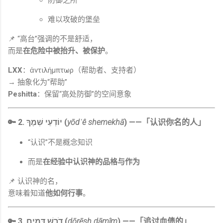
难以攻破的堡垒
📌 “高台”强调的不是舒适，
而是
在危险中被抬升、被保护
。
LXX
：ἀντιλήμπτωρ（帮助者、支持者）
→ 抽象化为“帮助”
Peshitta
：保留“高处防御”的空间意象
🔑 2. יוֹדְעֵי שְׁמֶךָ (
yōdʿê shemekhā
) ——「认识你名的人」
“认识”不是概念知识
而是
在经验中认识神的品格与作为
📌 认识神的名，
意味着知道
他如何行事
。
🔑 3. דֹרֵשׁ דָּמִים (
dōrēsh dāmîm
) ——「追讨血债的」