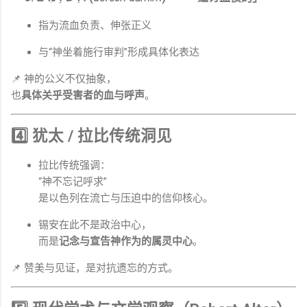
指为流血负责、伸张正义
与“神坐着施行审判”形成具体化表达
📌 神的公义不仅抽象，
也
具体关乎受害者的血与呼声
。
4️⃣ 犹太 / 拉比传统洞见
拉比传统强调：
“神不忘记呼求”
是以色列在流亡与压迫中的信仰核心。
锡安在此不是政治中心，
而是
记念与宣告神作为的属灵中心
。
📌 赞美与见证，是对抗遗忘的方式。