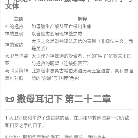
文体
主题
解释
神的拯救
如母腹生产般从死亡带出生命
神的显现
以自然灾变展现神战之威
大卫之义是对神律法忠信的表现（非律法主义，而
神的盟约
是关系）
大卫与弥赛
大卫作为神拣选的受膏者，他的“种子”是将来王国
亚
与拯救的盼望（连接弥赛亚）
与《诗篇18
此篇版本更具古希伯来语感与王室语言，具有更强
篇》对照
烈的“谢恩”与“国度”色彩
📜 撒母耳记下 第二十二章
1
大卫对耶和华说了这首歌的话，在耶和华救他脱离一切仇敌
和扫罗之手的日子，
2
他说：耶和华是我的磐石，我的堡垒，我的救主，