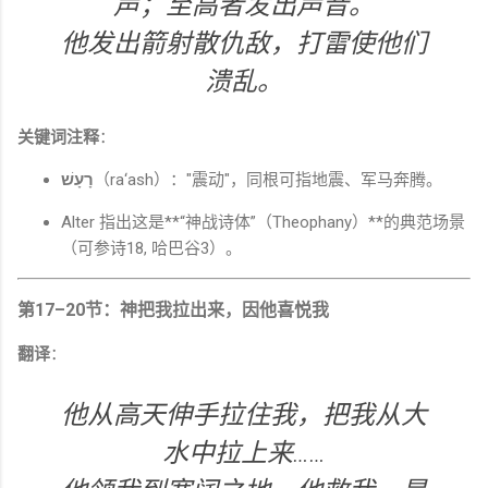
声；至高者发出声音。
他发出箭射散仇敌，打雷使他们
溃乱。
关键词注释
：
רָעָשׁ
（ra‘ash）："震动"，同根可指地震、军马奔腾。
Alter 指出这是**“神战诗体”（Theophany）**的典范场景
（可参诗18, 哈巴谷3）。
第17–20节：神把我拉出来，因他喜悦我
翻译
：
他从高天伸手拉住我，把我从大
水中拉上来……