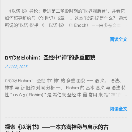
导人如何通过祭献、饮食、节期、社会正义等方面在实际生活
《以诺书》导论：走进第二圣殿时期的“世界观后台”，并看它
中活出“圣洁”。圣洁不仅是内心态度，更是生活方式。 二、献
如何照亮新约与〈创世记〉6章 一、这本“以诺书”是什么？ 通常
祭制度：与神相交的通道 前七章详细描述五种祭： 燔祭
所说的“以诺书”指 《一以诺书》（1 Enoch） ——由多卷文本构
（olah）：全然献上，象征奉献与赎罪； 素祭 （minchah）：
成的犹太启示文学合集，成书于 第二圣殿时期 （约公元前3—1
感恩的麦祭，象征生活之献； 平安祭 （shelamim）：人与神
世纪），虽不在犹太/基督教主流正典之内（ 埃塞俄比亚正教
阅读全文
团契的象征； 赎罪祭 （chatat）：针对无意之罪的遮盖； 赎愆
视为正典），却在耶稣与使徒的时代 影响极大 。完整文本以
祭 （asham）：针对特定罪行的赔偿与赎回。 这些制度不是单
吉兹语（埃塞俄比亚语） 保存， 死海古卷 出土了多份 阿拉姆
纯宗教仪式，而是 神提供给罪人恢复关系的方式 。 希伯来文
אֱלֹהִים Elohim：圣经中“神”的多重面貌
语 残卷，另有 希腊文 片段，显示其广泛流传。 《一以诺书》
“כפר”（kaphar）意为“遮盖、和解”，显示出神主动设立机制使
六月 08, 2025
大体由五部分组成（作者与年代各异）： 《守望者之书》（1–
祂的子民得洁净并维系同在。 三、祭司制度与敬拜秩序 亚伦与
36） ：叙述堕落天使“ 守望者 ”（Aram. ʿîrîn ，参但4）与人女
他的子孙被设立为祭司，是以色列人与神之间的中保。《利未
אֱלֹהִים Elohim： 圣经 中“ 神” 的 多重 面貌 —— 语 义、 语法、
通婚、巨人（尼非利人）的出现，以及神对其囚禁与审判。
记》强调他们的洁净、服饰、行为都必须与神的圣洁相称。 祭
神学 与 新 旧约 对照 分析 一、 Elohim 的 基本 含义 与 语法 特
《比喻/相似喻之书》（37–71） ：频繁出现“ 那位人子/拣选
司是 圣所的看守者、律法的教导者与百姓的代求者 。他们的失
性 “ אֱלֹהִים ( Elohim) ” 是 希伯来 圣经 中 最 常用 来 指“ 神” 的
者/义者 ”，刻画末世审判与王权。 《天文之书》（72–82） ：
败（如拿答与亚比户擅献凡火）立刻带来神的审判（利10
词汇， 其词 根 是 אֵל ( El) ， 意思 为“ 能力 者” 或“ 有权 柄
阐释**364日“以诺历”**与天体秩序。 《梦异之书》（83–90）
章），显示敬拜的严肃性。 四、洁净与不洁：属灵与社会的界
者”。 ✦ 语法 现象： Elohim 是 一个 复数 形式 （“- im” 后
阅读全文
：以异象回顾以色列史并预示末世。 《以诺书信》（91–108）
限 第11–15章讲述关于食物、疾病（如大麻风）、体液等“洁净
缀）， 但 常 与 单数 动词 搭配 使用， 表示 独 一 真神（ 如 创
：智慧训诫、“祸哉”、义人与恶人的结局等。 提示：另有《二
与不洁”的律例。其目的不是为了迷信或隔离，而是建立 圣洁与
世 记 1: 1）； 在 其他 语 境 中也 可 用于 复数 意义， 如 指 多
以诺书》（斯拉夫文）与《三以诺书》（希伯来文），属更晚
秩序感 ，帮助以色列人活在神的同在中。 “洁净”不是等同于“无
探索《以诺书》——一本充满神秘与启示的古
神、 属 灵 存在、 审判 官 等； 因此， 需 借助 上下文 判断 语
期以诺传统，不等同于《一以诺书》。 二、为什么重要？——