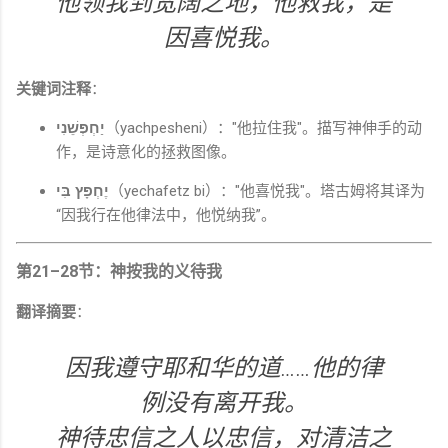
他领我到宽阔之地，他救我，是
因喜悦我。
关键词注释
：
יַחְפְּשֵׁנִי
（yachpesheni）："他拉住我"。描写神伸手的动
作，是诗意化的拯救图像。
יֶחְפָּץ בִּי
（yechafetz bi）："他喜悦我"。塔古姆将其译为
“因我行在他律法中，他悦纳我”。
第21–28节：神按我的义待我
翻译摘要
：
因我遵守耶和华的道……他的律
例没有离开我。
神待忠信之人以忠信，对清洁之