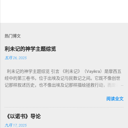
热门博文
利未记的神学主题综览
五月 26, 2025
利未记的神学主题综览 引言 《利未记》（Vayikra）是摩西五
经中的第三卷书，位于出埃及记与民数记之间。它既不像创世
记那样叙述历史，也不像出埃及记那样描绘拯救行动，而是将
焦点集中在 圣洁、礼仪、献祭与与神同居的生活准则 上。尽管
内容看似仪式化，《利未记》却揭示了 神的临在如何规范人类
阅读全文
社会与属灵生活 。 一、神的圣洁与人的回应 “你们要圣洁，因
为我耶和华你们的神是圣洁的。”（利未记19:2） 这节经文构成
《以诺书》导论
整卷书的中心神学。希伯来文“קָדוֹשׁ”（kadosh）不仅意味着道
九月 17, 2025
德上的圣洁，更意味着“分别出来”、“归属于神”。 《利未记》教