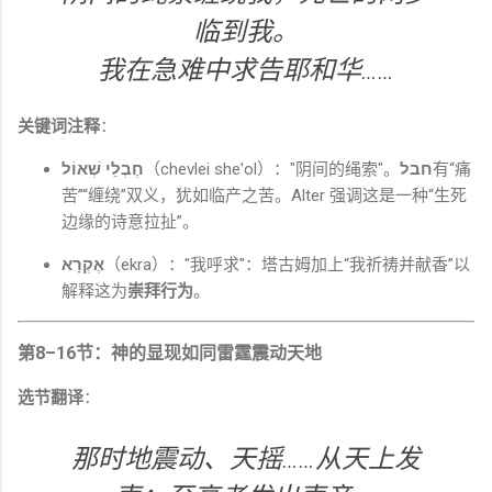
临到我。
我在急难中求告耶和华……
关键词注释
：
חֶבְלֵי שְׁאוֹל
（chevlei she'ol）："阴间的绳索"。
חבל
有“痛
苦”“缠绕”双义，犹如临产之苦。Alter 强调这是一种“生死
边缘的诗意拉扯”。
אֶקְרָא
（ekra）："我呼求"：塔古姆加上“我祈祷并献香”以
解释这为
崇拜行为
。
第8–16节：神的显现如同雷霆震动天地
选节翻译
：
那时地震动、天摇……从天上发