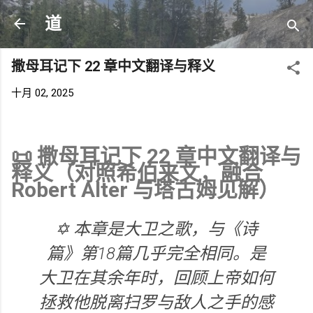
跳至主要内容
道
撒母耳记下 22 章中文翻译与释义
十月 02, 2025
📜 撒母耳记下 22 章中文翻译与
释义（对照希伯来文，融合
Robert Alter 与塔古姆见解）
✡️ 本章是大卫之歌，与《诗
篇》第18篇几乎完全相同。是
大卫在其余年时，回顾上帝如何
拯救他脱离扫罗与敌人之手的感