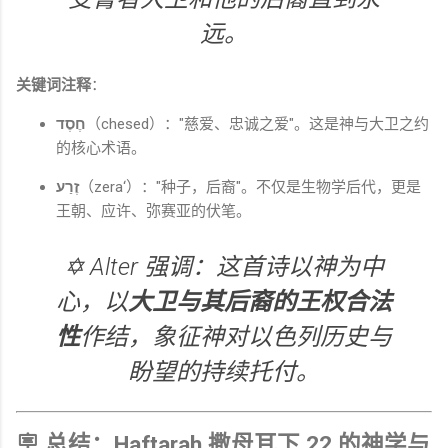
远。
关键词注释
：
חֶסֶד
（chesed）："慈爱、忠诚之爱"。这是神与大卫之约
的核心术语。
זֶרַע
（zera‘）："种子，后裔"。不仅是生物学后代，更是
王朝、应许、弥赛亚的伏笔。
✡️ Alter 强调：这首诗以神为中
心，以
大卫与其后裔的王权合法
性
作结，象征神对以色列历史与
盼望的持续托付。
🪧 总结：Haftarah 撒母耳下 22 的神学与