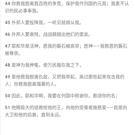
44
你救我脱离我百姓的争竞，保护我作列国的元首；我素不认
识的民必事奉我。
45
外邦人要投降我，一听见就顺从我。
46
外邦人要衰残，战战兢兢出他们的堡垒。
47
耶和华是活神，愿我的磐石被高举；愿神——我救恩的磐石
被尊崇。
48
是神为我伸冤，使万民服在我之下，
49
是他救我脱离仇敌，又把我举起，高过那些起来攻击我的
人；你救我脱离强暴的人。
50
因此，耶和华啊，我要在列国中称谢你，歌颂你的名；
51
他赐极大的拯救给他的王，向他的受膏者施慈爱——就是向
大卫和他的后裔，直到永远。