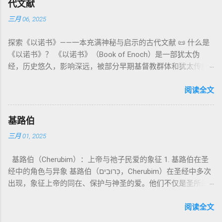
罪”，而是不妨碍与神交往的状态。圣所是神居住之地，进入必
代文献
义 和 神学 定位 。 二、 希伯来 圣经 中 Elohim 的 主要 用法 与
它是新约作者与读者共享的“语境词典” 1）新约中的直接/间接
须经过象征性与礼仪性的预备。 五、赎罪日与神同居的中心 第
三月 06, 2025
示例 分类 类型 用法 说明 示例 经文 含义 1. 真神 指 以色列 的
呼应 犹大书14–15 几乎逐字引 1 Enoch 1:9（“主带着千万圣者
16章描述每年一次的“赎罪日”（Yom Kippur），大祭司进入至
独 一 真神 创 1: 1 独 一 真神（ The God） 2. 假 神 外 邦 民族
降临审判众人”）； 犹6、彼后2:4 关于“犯罪天使被拘禁”与以诺
圣所，用血为圣所与百姓遮罪。 这是整卷《利未记》的神学中
探索《以诺书》——一本充满神秘与启示的古代文献 📜 什么是
所 崇拜 的 神祇 出 20: 3 假 神/ 偶像（ gods） 3. 属 灵 存在
的“深渊囚禁”叙事共振。 彼后2:4 用“ 他他路斯 （Tartarus）”指
心： 神愿意居住在人中间； 罪必须被遮盖才能维持这同在；
《以诺书》？ 《以诺书》（Book of Enoch）是一部犹太伪
神 的 众 子、 天使、 神圣 议会 成员 诗 82: 1, 申 32: 8– 9
天使囚禁之所，贴近以诺传统语境。 福音书/启示录 中的“ 人子
神主动提供遮罪之道（两个祭牲，特别是“为耶和华”的与“归于
经，历史悠久，影响深远，被部分早期基督教群体和犹太传统
神圣 存在（ divine beings） 4. 法官 被 委托 施行 神 审判者 出
来临与天使同来、坐在荣耀宝座审判列国 ”（太24–25；启1、
亚撒泻勒”的）。 这预表...
所珍视。它以圣经中的以诺（Enoch）——亚当的七世孙、挪亚
22: 8– 9， 诗 82: 6 法官（ judges），可能是神圣议会成员 5. 神
14、19）与《比喻之书》的“人子”母题同一语义场。 恶灵/污鬼
的曾祖父——的名义写成，包含大量关于天使、堕落、审判和弥
阅读全文
权 代表 受托 执行 神 旨意 的 人（ 如 摩西） 出 7: 1 神 的 代言
观 ：以诺将“巨人之灵”为游行污灵的渊源学解释，补给了新约
赛亚的异象。 📖 圣经中的以诺 （创世记 5:24）： “以诺与神同
人（ divine proxy） 6. 强调 威严 复数 形式 强调 尊贵 超自然 的
驱魔叙事背后的“灵界词库”（可1、路8；亦参弗6:12“执政掌
行，神将他取去，他就不在世了。” 这一神秘的记载激发了后世
显现 撒 上 28: 13 灵界 显现 或 尊称（ majestic plural） 三、
权”）。 阴间与审判意象 ：Sheol 的分区、册卷与火刑等图像，
基路伯
关于以诺与神的关系、天国奥秘的丰富想象。《以诺书》便是
每一 类 的 代表 经文 解读 1. 真神 的 独 一 性（ 创世 记 1: 1） “
帮助理解耶稣的审判比喻与《启示录》的审判美学。 社会伦理
三月 01, 2025
这种想象的结晶。 📖《以诺书》的主要内容 《以诺书》并非一
בְּרֵאשִׁית בָּרָא אֱלֹהִים...” “ 起初， 神（ Elohim） 创造 天地。” 尽
：以诺传统对压迫者的“祸哉”，与 雅各书 对不义富者的警告
本单一的作品，而是由多个部分组成，大致包括： 1️⃣ 《守望者
管 Elohim 是 复数 形式， 但 与 动词“ 创造”（ בָּרָא） 为 单数，
（雅5）形成呼应。 ...
基路伯（Cherubim）：上帝与祂子民爱的象征 1. 基路伯在圣
之书》（1 Enoch 1-36） 讲述堕落天使（守望者，Watchers）
语法 结构 显示 这 是在 强调 一位 ...
经中的角色与异象 基路伯（כְּרוּבִים，Cherubim）在圣经中多次
如何违背神的命令，与人类女子结合，生下巨人（Nephilim）。
出现，象征上帝的同在、保护与神圣的爱。他们不仅是圣所的
这些天使教授人类各种知识，如金属锻造、药草使用和占星
守护者，更象征上帝与祂子民的亲密关系。 （1）伊甸园的守
术，导致地上的罪恶泛滥。 神最终审判这些堕落天使，并通过
护者 在《创世记》3:24中，基路伯首次出现，被安置在伊甸园
阅读全文
洪水洁净世界。 这一描述与《创世记 6:1-4》的“神的众子”相呼
的东边，守护生命树的道路： “于是把他赶出去了，又在伊甸园
应 ，表明堕落天使的故事在犹太传统中有着广泛的流传。 📖