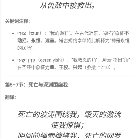
从仇敌中被救出。
关键词注释
：
צוּרִי
（tzuri）："我的磐石"。在古代近东，“磐石”象征
不
动摇、永恒、遮盖
。塔古姆约拿单将此解释为“神是永恒
的居所”。
קֶרֶן יִשְׁעִי
（qeren yish‘i）："我救恩的角"。Alter 指出“角”
在圣经中象征
力量、王权、兴起
（参撒上2:10）。
第5–7节：死亡与深渊围绕我
翻译
：
死亡的波涛围绕我，毁灭的激流
使我惊惧；
阴间的绳索缠绕我，死亡的网罗