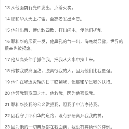
13
从他面前有光辉发出，点着火炭。
14
耶和华从天上打雷，至高者发出声音。
15
他射出箭，使仇敌四散，打出闪电，使他们扰乱。
16
耶和华的斥责一发，他鼻孔的气一出，海底就显露，世界的
根基也被揭露。
17
他从高处伸手抓住我，把我从大水中拉上来。
18
他救我脱离强敌，脱离恨我的人，因为他们比我更强。
19
他们在我遭灾难的日子临到我，但耶和华是我的扶持。
20
他领我到宽阔之地，他救我，因为他喜悦我。
21
耶和华按我的公义赏报我，照我手中洁净待我。
22
因我守了耶和华的道路，没有邪恶离弃我我的神。
23
因为他的一切典章都在我面前，我没有弃绝他的律例。