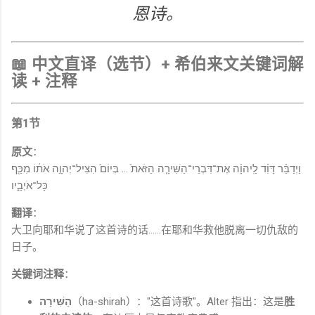
恩诗。
📖 中文直译（选节）+ 希伯来文关键词解
读 + 注释
第1节
原文
：
וַיְדַבֵּ֨ר דָּוִ֜ד לַֽיהוָ֗ה אֶת־דִּבְרֵי־הַשִּׁירָ֤ה הַזֹּאת֙ … בְּיוֹם֙ הִצִּיל־יְהוָ֣ה אֹת֔וֹ מִכַּ֖ף
כָּל־אֹיְבָ֑יו
翻译
：
大卫向耶和华说了这首诗的话……在耶和华救他脱离一切仇敌的
日子。
关键词注释
：
הַשִּׁירָה
（ha-shirah）："这首诗歌"。Alter 指出：这是
胜