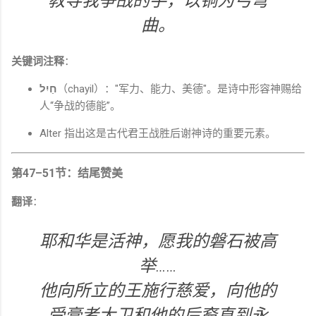
教导我争战的手，以铜为弓弯
曲。
关键词注释
：
חַיִל
（chayil）："军力、能力、美德"。是诗中形容神赐给
人“争战的德能”。
Alter 指出这是古代君王战胜后谢神诗的重要元素。
第47–51节：结尾赞美
翻译
：
耶和华是活神，愿我的磐石被高
举……
他向所立的王施行慈爱，向他的
受膏者大卫和他的后裔直到永