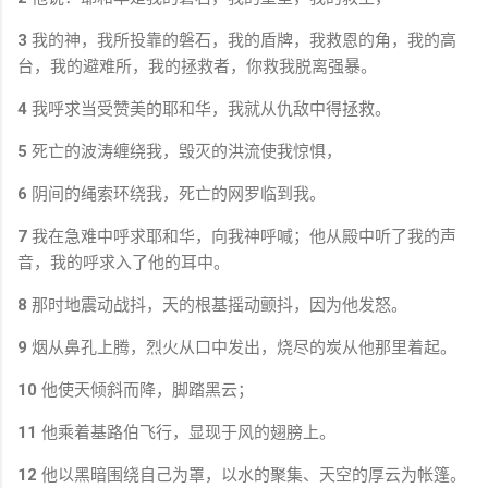
3
我的神，我所投靠的磐石，我的盾牌，我救恩的角，我的高
台，我的避难所，我的拯救者，你救我脱离强暴。
4
我呼求当受赞美的耶和华，我就从仇敌中得拯救。
5
死亡的波涛缠绕我，毁灭的洪流使我惊惧，
6
阴间的绳索环绕我，死亡的网罗临到我。
7
我在急难中呼求耶和华，向我神呼喊；他从殿中听了我的声
音，我的呼求入了他的耳中。
8
那时地震动战抖，天的根基摇动颤抖，因为他发怒。
9
烟从鼻孔上腾，烈火从口中发出，烧尽的炭从他那里着起。
10
他使天倾斜而降，脚踏黑云；
11
他乘着基路伯飞行，显现于风的翅膀上。
12
他以黑暗围绕自己为罩，以水的聚集、天空的厚云为帐篷。