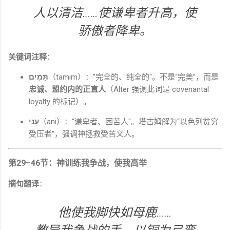
人以清洁……使谦卑者升高，使
骄傲者降卑。
关键词注释
：
תָּמִים
（tamim）："完全的、纯全的"。不是“完美”，而是
忠诚、盟约内的正直人
（Alter 强调此词是 covenantal
loyalty 的标记）。
עָנִי
（ani）："谦卑者、困苦人"。塔古姆解为“以色列贫穷
受压者”，强调神拯救受苦义人。
第29–46节：神训练我争战，使我高举
摘句翻译
：
他使我脚快如母鹿……