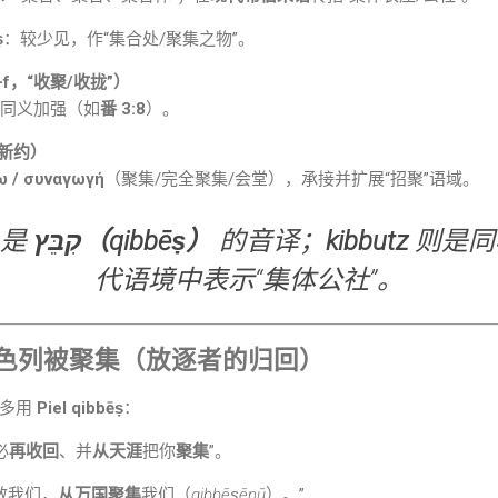
ṣ
：较少见，作“集合处/聚集之物”。
אסף（’-s-f，“收聚/收拢”）
同义加强（如
番 3:8
）。
与新约）
ω / συναγωγή
（聚集/完全聚集/会堂），承接并扩展“招聚”语域。
是
קִבֵּץ（qibbēṣ）
的音译；
kibbutz
则是同
代语境中表示“集体公社”。
色列被聚集（放逐者的归回）
，多用
Piel qibbēṣ
：
必
再收回
、并
从天涯
把你
聚集
”。
救我们，
从万国聚集
我们（
qibbēṣēnū
）。”