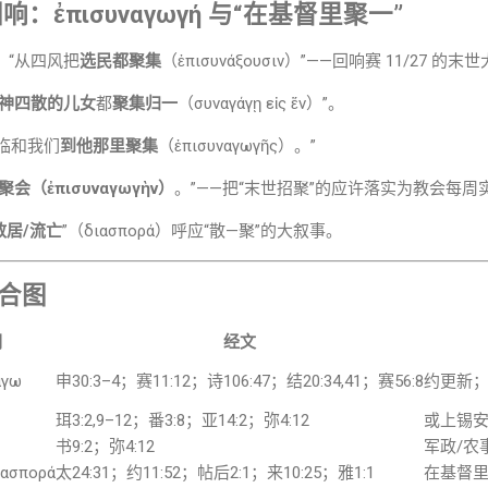
回响：
ἐπισυναγωγή
与“在基督里聚一”
，“从四风把
选民都聚集
（ἐπισυνάξουσιν）”——回响赛 11/27 的
神四散的儿女
都
聚集归一
（συναγάγῃ εἰς ἕν）”。
临和我们
到他那里聚集
（ἐπισυναγωγῆς）。”
聚会（ἐπισυναγωγὴν）
。”——把“末世招聚”的应许落实为教会每周
散居/流亡
”（διασπορά）呼应“散—聚”的大叙事。
合图
词
经文
υνάγω
申30:3–4；赛11:12；诗106:47；结20:34,41；赛56:8
约更新
珥3:2,9–12；番3:8；亚14:2；弥4:12
或上锡
书9:2；弥4:12
军政/农
ιασπορά
太24:31；约11:52；帖后2:1；来10:25；雅1:1
在基督里