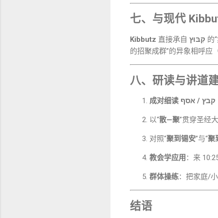
七、与现代
Kib
Kibbutz
直接承自
קִבּוּץ
的
的招聚成群”的异象相呼应
八、研读与讲道
成对细读 קבץ / אסף
以“
散—聚
”贯穿圣经大叙
对照“
聚到锡安
”与“
聚
教会学应用
：来 10
群体操练
：把家庭/小
结语