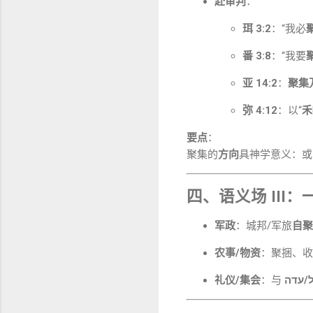
赴审判
：
珥 3:2
：“我必
番 3:8
：“我要
亚 14:2
：
聚集
弥 4:12
：以“
禾
要点
：
聚集的
方向
具神学意义：或
四、语义场 III：
军政
：城邦/军旅
自聚
农事/物资
：聚捆、收
礼仪/集会
：与
/עדה