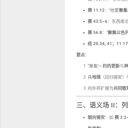
赛 11:12
：“他要
聚集
赛 43:5–6
：东西南
赛 56:8
：“
聚集以色
结 20:34, 41；11:17
要点
：
“聚集”=
约的更新
与
具
地理
（回归锡安）
向外邦扩展为
共同敬
三、语义场 II：
列
朝向锡安
：如
赛 2:2