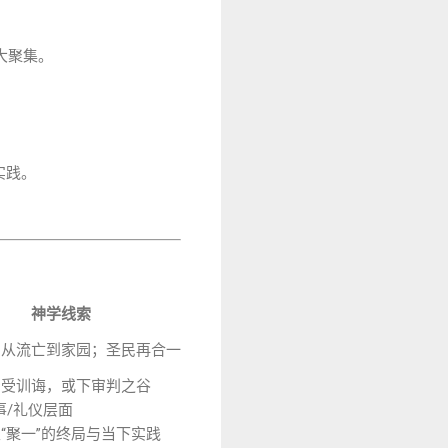
末世大聚集。
实践。
神学线索
；从流亡到家园；圣民再合一
安受训诲，或下审判之谷
事/礼仪层面
“聚一”的终局与当下实践