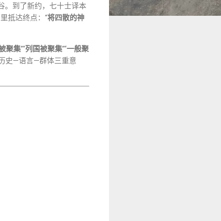
谷。到了新约，七十士译本
督里抵达终点：“
将四散的神
被聚集
”“
列国被聚集
”“
一般聚
的历史—语言—群体三重意