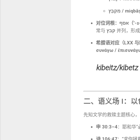
מִקְבָּץ / miqbā
对位词根：
常与
קבץ
并列，形成
希腊语对应（LXX 
συνάγω / ἐπισυνάγ
kibeitz/kibetz
二、语义场 I：
以
先知文学的救赎主题核心
申 30:3–4
：耶和华“
诗 106:47
：“求你拯