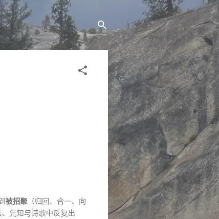
到
被招聚
（归回、合一、向
律法、先知与诗歌中反复出