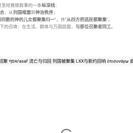
是圣经救赎叙事的一条
纵深线
：
合
，从
列国喧嚣
到
神治秩序
；
将四散的神的儿女都聚集归一
”，并“
从四方把选民都聚集
”。
下的召唤：在生活、群体与万国层面，
与那位召聚者同工
。
קבץ/qibbēṣ Kibbutz 聚集/招聚 אסף/asaf 流亡与归回 列国被聚集 LXX与新约回响 ἐπ