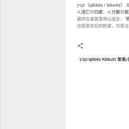
קבץ（qibbēṣ / kibeitz）
从
流亡
到
归家
，从
分散
到
联
最终在基督里得以成全：“
这既是末后的盼望，也是当
评
论