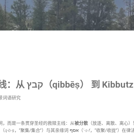
跳至主要内容
学线：从
קבץ（qibbēṣ）
到
Kibbutz
全景词语研究
作词，而是一条贯穿圣经的救赎主线：从
被分散
（放逐、离散、离心）
ק
（
q-b-ṣ
，“聚集/集合”）与其亲缘词
אסף
（
’-s-f
，“收聚/收拢”）在