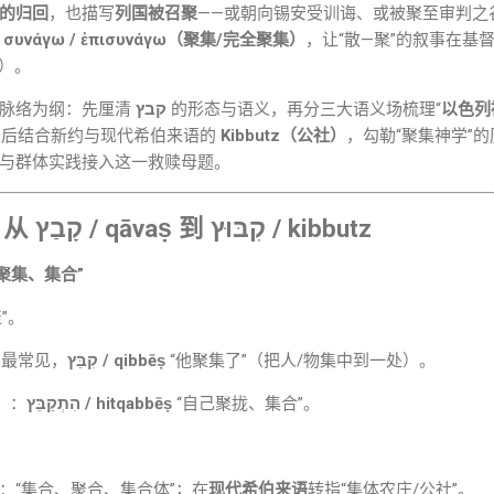
的归回
，也描写
列国被召聚
——或朝向锡安受训诲、或被聚至审判之
为
συνάγω / ἐπισυνάγω（聚集/完全聚集）
，让“散—聚”的叙事在基
2）。
文脉络为纲：先厘清
קבץ
的形态与语义，再分三大语义场梳理“
以色列
最后结合新约与现代希伯来语的
Kibbutz（公社）
，勾勒“聚集神学”
与群体实践接入这一救赎母题。
：从
קָבַץ / qāvaṣ
到
קִבּוּץ / kibbutz
-ṣ）“聚集、集合”
”。
：最常见，
קִבֵּץ / qibbēṣ
“他聚集了”（把人/物集中到一处）。
）
：
הִתְקַבֵּץ / hitqabbēṣ
“自己聚拢、集合”。
：“集合、聚合、集合体”；在
现代希伯来语
转指“集体农庄/公社”。