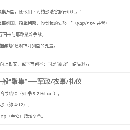
聚集
万国，使他们下到
约沙法谷
施行审判。”
聚集列国，招聚列邦
，倾倒我的烈怒。”（
אסף/קבץ
并置）
万国
来与耶路撒冷争战。
捆聚场
”隐喻神对列国的处置。
向上锡安、或下审判谷；同是“被聚”，结局迥异。
一般“聚集”——军政/农事/礼仪
合
或结盟（如
书 9:2
Hitpael）。
拢（
弥 4:12
）。
קהל
（会众）场域交叠。