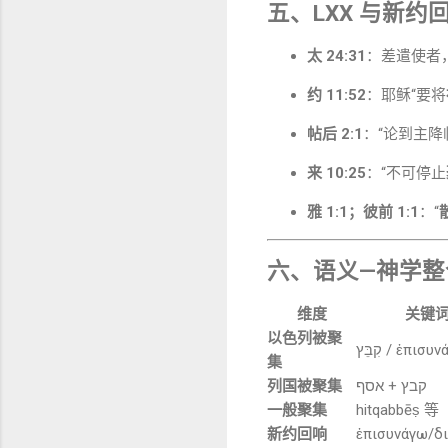
五、LXX 与新约
太 24:31
：差遣使者
约 11:52
：耶稣“要将
帖后 2:1
：“论到主降
来 10:25
：“不可停止
雅 1:1；彼前 1:1
：“
六、语义—神学整
维度
关键
以色列被聚
קִבֵּץ / ἐπισ
集
列国被聚集
קבץ + אסף
一般聚集
hitqabbēṣ 等
新约回响
ἐπισυνάγω/δ