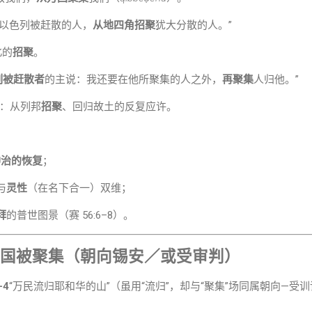
以色列被赶散的人，
从地四角招聚
犹大分散的人。”
北的
招聚
。
列被赶散者
的主说：我还要在他所聚集的人之外，
再聚集
人归他。”
：从列邦
招聚
、回归故土的反复应许。
神治的恢复
；
与
灵性
（在名下合一）双维；
拜
的普世图景（赛 56:6–8）。
国被聚集（朝向锡安／或受审判）
–4
“万民流归耶和华的山”（虽用“流归”，却与“聚集”场同属朝向—受