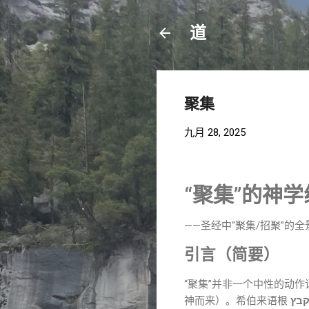
道
聚集
九月 28, 2025
“聚集”的神
——圣经中“聚集/招聚”的
引言（简要）
“聚集”并非一个中性的动
神而来）。希伯来语根
בץ