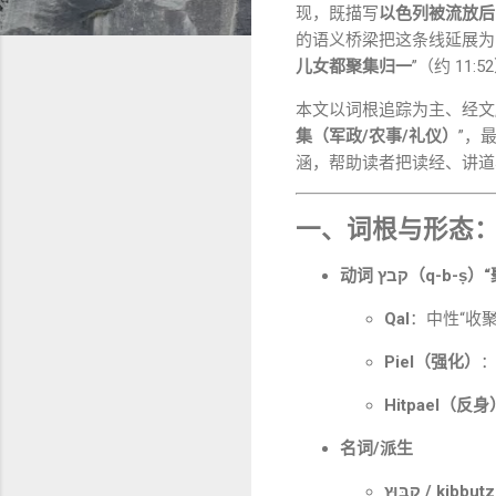
现，既描写
以色列被流放后
的语义桥梁把这条线延展
儿女都聚集归一
”（约 11:5
本文以词根追踪为主、经
集（军政/农事/礼仪）
”，
涵，帮助读者把读经、讲道
一、词根与形态
动词 קבץ（q-b
Qal
：中性“收聚
Piel（强化）
Hitpael（反身
名词/派生
קִבּוּץ / kibbutz