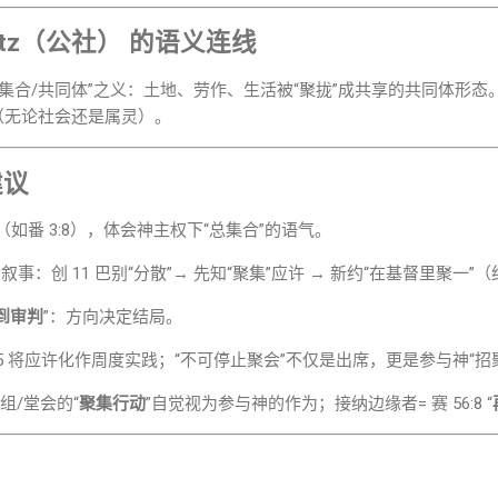
butz（公社）
的语义连线
“集合/共同体”之义：土地、劳作、生活被“聚拢”成共享的共同体形态
（无论社会还是属灵）。
建议
（如番 3:8），体会神主权下“总集合”的语气。
事：创 11 巴别“分散”→ 先知“聚集”应许 → 新约“在基督里聚一”（约 1
到审判
”：方向决定结局。
:25 将应许化作周度实践；“不可停止聚会”不仅是出席，更是参与神“招
组/堂会的“
聚集行动
”自觉视为参与神的作为；接纳边缘者= 赛 56:8 “